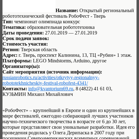
Название:
Открытый региональный
робототехнический фестиваль РобоФест - Тверь
Тип:
чемпионат олимпиада конкурс
Тематика:
образовательная робототехника
Даты проведения:
27.01.2019 — 27.01.2019
Срок подачи заявок:
Стоимость участия:
Регион:
Тверская область
Адрес:
г. Тверь, проспект Калинина, 13, ТЦ «Рубин» 1 этаж.
Платформы:
LEGO Mindstorms, Arduino, другое
Организатор(ы):
Сайт мероприятия (источник информации):
russianrobotics.ru/activities/otkrytyy-regionalnyy-
robototekhnicheskiy-festival-robofest-4341/
Контакты:
info@kvantorium69.ru
, 8 (4822) 41 61 03,
КУЗЬМИН Михаил Михайлович
«РобоФест» – крупнейший в Европе и один из крупнейших в
мире фестивалей, ежегодно собирающий лучших участников
научно-технического творчества в возрасте от 6 до 30 лет,
которые представляют свои уникальные разработки. Идея его
проведения родилась у Олега Дерипаска в 2007 году при
посещении Североамериканских всемирных соревнований