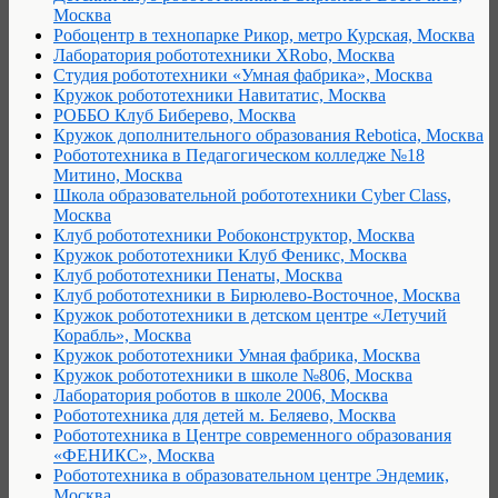
Москва
Робоцентр в технопарке Рикор, метро Курская, Москва
Лаборатория робототехники XRobo, Москва
Студия робототехники «Умная фабрика», Москва
Кружок робототехники Навитатис, Москва
РОББО Клуб Биберево, Москва
Кружок дополнительного образования Rebotica, Москва
Робототехника в Педагогическом колледже №18
Митино, Москва
Школа образовательной робототехники Cyber Class,
Москва
Клуб робототехники Робоконструктор, Москва
Кружок робототехники Клуб Феникс, Москва
Клуб робототехники Пенаты, Москва
Клуб робототехники в Бирюлево-Восточное, Москва
Кружок робототехники в детском центре «Летучий
Корабль», Москва
Кружок робототехники Умная фабрика, Москва
Кружок робототехники в школе №806, Москва
Лаборатория роботов в школе 2006, Москва
Робототехника для детей м. Беляево, Москва
Робототехника в Центре современного образования
«ФЕНИКС», Москва
Робототехника в образовательном центре Эндемик,
Москва