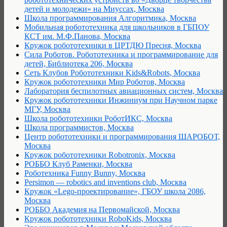
детей и молодежи» на Миуссах, Москва
Школа программирования Алгоритмика, Москва
Мобильная робототехника для школьников в ГБПОУ
КСТ им. М.Ф.Панова, Москва
Кружок робототехники в ЦРТДЮ Пресня, Москва
Сила Роботов. Робототехника и программирование для
детей, Библиотека 206, Москва
Сеть Клубов Робототехники Kids&Robots, Москва
Кружок робототехники Мир Роботов, Москва
Лаборатория беспилотных авиационных систем, Москва
Кружок робототехники Инжиниум при Научном парке
МГУ, Москва
Школа робототехники РоботИКС, Москва
Школа программистов, Москва
Центр робототехники и программирования ШАРОБОТ,
Москва
Кружок робототехники Robotronix, Москва
РОББО Клуб Раменки, Москва
Роботехника Funny Bunny, Москва
Persimon — robotics and inventions club, Москва
Кружок «Lego-проектирование», ГБОУ школа 2086,
Москва
РОББО Академия на Первомайской, Москва
Кружок робототехники RoboKids, Москва