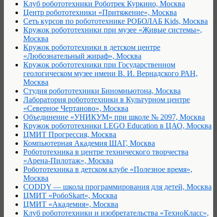
Клуб робототехники Роботрек Куркино, Москва
Центр робототехники «Притяжение», Москва
Сеть курсов по робототехнике РОБОЛАБ Kids, Москва
Кружок робототехники при музее «Живые системы»,
Москва
Кружок робототехники в детском центре
«Любознательный жираф», Москва
Кружок робототехники при Государственном
геологическом музее имени В. И. Вернадского РАН,
Москва
Студия робототехники Биномньютона, Москва
Лаборатория робототехники в Культурном центре
«Северное Чертаново», Москва
Объединение «УНИКУМ» при школе № 2097, Москва
Кружок робототехники LEGO Education в ЦАО, Москва
ЦМИТ Прогрессия, Москва
Компьютерная Академия ШАГ, Москва
Робототехника в центре технического творчества
«Арена-Пилотаж», Москва
Робототехника в детском клубе «Полезное время»,
Москва
CODDY — школа программирования для детей, Москва
ЦМИТ «РобоSkart», Москва
ЦМИТ «Академия», Москва
Клуб робототехники и изобретательства «ТехноКласс»,