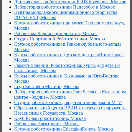
Детская школа робототехники KIDS inventors в Москве
Лаборатория робототехники Папаробот в Москве
Центры молодежного инновационного творчества
POLYCENT, Москва
Кружок робототехники при музее Экспериментариум,
Москва
Робошкола Корпорации роботов, Москва
Студия Спортивной Робототехники, Москва
Кружок робототехники в Гекконклубе на юго-западе,
Москва
Курсы робототехники в Детском центре «ИнноПарк»,
Москва
Гарантия знаний. Робототехника: курсы для детей и
школьников, Москва
Курсы робототехники в Технораме на Юго-Востоке,
Москва
Lego Education Митино, Москва
Лаборатория робототехники Pure Science в Культурном
центре «Зодчие», Москва
Студии робототехники для детей и молодежи в МТИ
Образовательный центр ЭРИН Института Содружества
Независимых Государств, Москва
Клуб Юный робототехник, Москва
Робошкола Электроник, Москва
Кружок робототехники EducationRobots, Москва