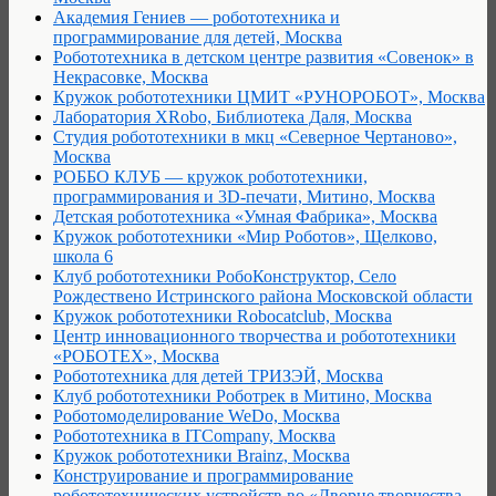
Академия Гениев — робототехника и
программирование для детей, Москва
Робототехника в детском центре развития «Совенок» в
Некрасовке, Москва
Кружок робототехники ЦМИТ «РУНОРОБОТ», Москва
Лаборатория XRobo, Библиотека Даля, Москва
Студия робототехники в мкц «Северное Чертаново»,
Москва
РОББО КЛУБ — кружок робототехники,
программирования и 3D-печати, Митино, Москва
Детская робототехника «Умная Фабрика», Москва
Кружок робототехники «Мир Роботов», Щелково,
школа 6
Клуб робототехники РобоКонструктор, Село
Рождествено Истринского района Московской области
Кружок робототехники Robocatclub, Москва
Центр инновационного творчества и робототехники
«РОБОТЕХ», Москва
Робототехника для детей ТРИЗЭЙ, Москва
Клуб робототехники Роботрек в Митино, Москва
Роботомоделирование WeDo, Москва
Робототехника в ITCompany, Москва
Кружок робототехники Brainz, Москва
Конструирование и программирование
робототехнических устройств во «Дворце творчества