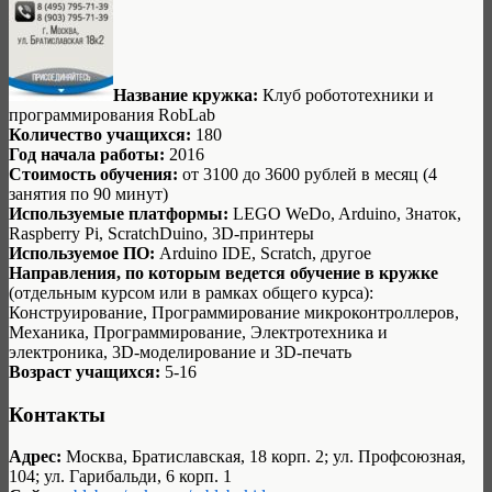
Название кружка:
Клуб робототехники и
программирования RobLab
Количество учащихся:
180
Год начала работы:
2016
Стоимость обучения:
от 3100 до 3600 рублей в месяц (4
занятия по 90 минут)
Используемые платформы:
LEGO WeDo, Arduino, Знаток,
Raspberry Pi, ScratchDuino, 3D-принтеры
Используемое ПО:
Arduino IDE, Scratch, другое
Направления, по которым ведется обучение в кружке
(отдельным курсом или в рамках общего курса):
Конструирование, Программирование микроконтроллеров,
Механика, Программирование, Электротехника и
электроника, 3D-моделирование и 3D-печать
Возраст учащихся:
5-16
Контакты
Адрес:
Москва, Братиславская, 18 корп. 2; ул. Профсоюзная,
104; ул. Гарибальди, 6 корп. 1