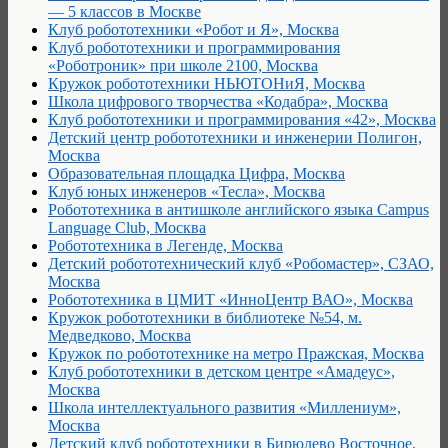
— 5 классов в Москве
Клуб робототехники «Робот и Я», Москва
Клуб робототехники и программирования
«Роботроник» при школе 2100, Москва
Кружок робототехники НЬЮТОНиЯ, Москва
Школа цифрового творчества «Кодабра», Москва
Клуб робототехники и программирования «42», Москва
Детский центр робототехники и инженерии Полигон,
Москва
Образовательная площадка Цифра, Москва
Клуб юных инженеров «Тесла», Москва
Робототехника в антишколе английского языка Campus
Language Club, Москва
Робототехника в Легенде, Москва
Детский робототехнический клуб «Робомастер», СЗАО,
Москва
Робототехника в ЦМИТ «ИнноЦентр ВАО», Москва
Кружок робототехники в библиотеке №54, м.
Медведково, Москва
Кружок по робототехнике на метро Пражская, Москва
Клуб робототехники в детском центре «Амадеус»,
Москва
Школа интеллектуального развития «Миллениум»,
Москва
Детский клуб робототехники в Бирюлево Восточное,