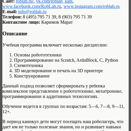
Сайт:
roblab.ru/
,
vk.com/roblab_kids
,
www.facebook.com/RobLab.ru
,
www.instagram.com/roblab.ru
E-mail:
info@roblab.ru
Телефон:
8 (495) 795 71 39, 8 (903) 795 71 39
Контактное лицо:
Каримов Марат
Описание
Учебная программа включает несколько дисциплин:
Основы робототехники
Программирование на Scratch, ArduBlock, C, Python
Схемотехника
3D моделирование и печать на 3D принтере
Конструирование
Данный подход позволяет сформировать у ребенка
комплексное представление о робототехнике, мехатронике,
программировании и аддитивных технологиях.
Обучение ведется в группах по возрастам: 5—6, 7—8, 9—11,
12+.
В период каникул дети могут посещать наш роболагерь, что
дает им не только полезные знания, но и развивает навыки