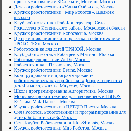
программирования и 3D-печати, Митино, Москва
Детская робототехника «Умная Фабрика», Москва
Кружок робототехники «Мир Роботов», Щелково,
школа 6
Клуб робототехники РобоКонструктор, Село
Рождествено Истринского района Московской области
Кружок робототехники Robocatclub, Москва
Центр инновационного творчества и робототехники
«РОБОТЕХ», Москва
Робототехника для детей ТРИЗЭЙ, Москва
Клуб робототехники Роботрек в Митино, Москва
Роботомоделирование WeDo, Москва
Робототехника в ITCompany, Москва
Кружок робототехники Brainz, Москва
Конструирование и программирование
робототехнических устройств во «Дворце творчества
детей и молодежи» на Миуссах, Москва
Школа программирования Алгоритмика, Москва
Мобильная робототехника для школьников в ГБПОУ
КСТ им. М.Ф.Панова, Москва
Кружок робототехники в ЦРТДЮ Пресня, Москва
Сила Роботов. Робототехника и программирование для
детей, Библиотека 206, Москва
Сеть Клубов Робототехники Kids&Robots, Москва
Кружок робототехники Мир Роботов, Москва