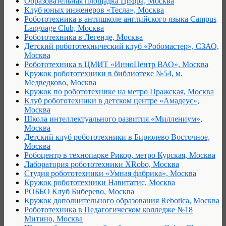
Образовательная площадка Цифра, Москва
Клуб юных инженеров «Тесла», Москва
Робототехника в антишколе английского языка Campus
Language Club, Москва
Робототехника в Легенде, Москва
Детский робототехнический клуб «Робомастер», СЗАО,
Москва
Робототехника в ЦМИТ «ИнноЦентр ВАО», Москва
Кружок робототехники в библиотеке №54, м.
Медведково, Москва
Кружок по робототехнике на метро Пражская, Москва
Клуб робототехники в детском центре «Амадеус»,
Москва
Школа интеллектуального развития «Миллениум»,
Москва
Детский клуб робототехники в Бирюлево Восточное,
Москва
Робоцентр в технопарке Рикор, метро Курская, Москва
Лаборатория робототехники XRobo, Москва
Студия робототехники «Умная фабрика», Москва
Кружок робототехники Навитатис, Москва
РОББО Клуб Биберево, Москва
Кружок дополнительного образования Rebotica, Москва
Робототехника в Педагогическом колледже №18
Митино, Москва