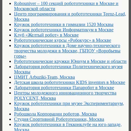
Robouniver – 100 секций робототехники в Москве и
Московской области
Центр программирования и робототехники Teenz-Lead,
Москва
Кружок робототехники в гимназии 1520 Москвы
Кружок робототехники Информатикум в Москве
Клуб «Желтый робот» в Москве
Робототехнические курсы «Робокурс» в Москве
Кружок робототехники в Доме научно-технического
творчества молодежи в Москве, ГБПОУ «Воробьевы
горы»
Робототехнические кружки Юниум в Москве и области
Лаборатория робототехники Политехнического музея
Москвы
ЦМИТ Arbuziki-Team, Москва
Детская школа робототехники KIDS inventors в Москве
Лаборатория робототехники Папаробот в Москве
Центры молодежного инновационного творчества
POLYCENT, Москва
Кружок робототехники при музее Экспериментариум,
Москва
Робошкола Корпорации роботов, Москва
Студия Спортивной Робототехники, Москва
Кружок робототехники в Гекконклубе на юго-западе,
Москва