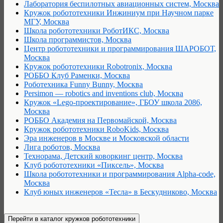
Лаборатория беспилотных авиационных систем, Москва
Кружок робототехники Инжиниум при Научном парке
МГУ, Москва
Школа робототехники РоботИКС, Москва
Школа программистов, Москва
Центр робототехники и программирования ШАРОБОТ,
Москва
Кружок робототехники Robotronix, Москва
РОББО Клуб Раменки, Москва
Роботехника Funny Bunny, Москва
Persimon — robotics and inventions club, Москва
Кружок «Lego-проектирование», ГБОУ школа 2086,
Москва
РОББО Академия на Первомайской, Москва
Кружок робототехники RoboKids, Москва
Эра инженеров в Москве и Московской области
Лига роботов, Москва
Технорама, Детский коворкинг центр, Москва
Клуб робототехники «Пиксель», Москва
Школа робототехники и программирования Alpha-code,
Москва
Клуб юных инженеров «Тесла» в Бескудниково, Москва