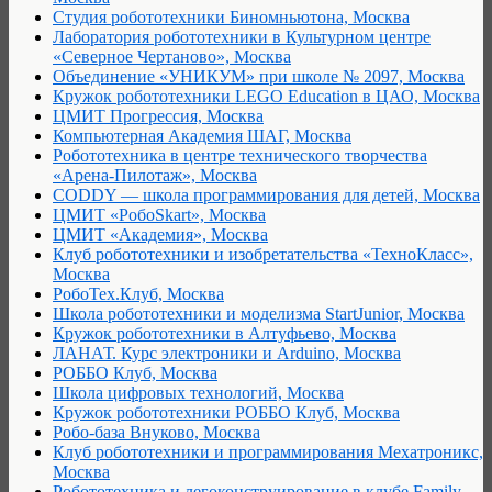
Студия робототехники Биномньютона, Москва
Лаборатория робототехники в Культурном центре
«Северное Чертаново», Москва
Объединение «УНИКУМ» при школе № 2097, Москва
Кружок робототехники LEGO Education в ЦАО, Москва
ЦМИТ Прогрессия, Москва
Компьютерная Академия ШАГ, Москва
Робототехника в центре технического творчества
«Арена-Пилотаж», Москва
CODDY — школа программирования для детей, Москва
ЦМИТ «РобоSkart», Москва
ЦМИТ «Академия», Москва
Клуб робототехники и изобретательства «ТехноКласс»,
Москва
РобоТех.Клуб, Москва
Школа робототехники и моделизма StartJunior, Москва
Кружок робототехники в Алтуфьево, Москва
ЛАНАТ. Курс электроники и Arduino, Москва
РОББО Клуб, Москва
Школа цифровых технологий, Москва
Кружок робототехники РОББО Клуб, Москва
Робо-база Внуково, Москва
Клуб робототехники и программирования Мехатроникс,
Москва
Робототехника и легоконструирование в клубе Family