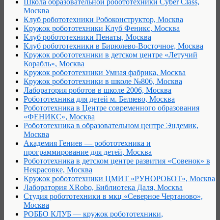
Школа образовательной робототехники Cyber Class,
Москва
Клуб робототехники Робоконструктор, Москва
Кружок робототехники Клуб Феникс, Москва
Клуб робототехники Пенаты, Москва
Клуб робототехники в Бирюлево-Восточное, Москва
Кружок робототехники в детском центре «Летучий
Корабль», Москва
Кружок робототехники Умная фабрика, Москва
Кружок робототехники в школе №806, Москва
Лаборатория роботов в школе 2006, Москва
Робототехника для детей м. Беляево, Москва
Робототехника в Центре современного образования
«ФЕНИКС», Москва
Робототехника в образовательном центре Эндемик,
Москва
Академия Гениев — робототехника и
программирование для детей, Москва
Робототехника в детском центре развития «Совенок» в
Некрасовке, Москва
Кружок робототехники ЦМИТ «РУНОРОБОТ», Москва
Лаборатория XRobo, Библиотека Даля, Москва
Студия робототехники в мкц «Северное Чертаново»,
Москва
РОББО КЛУБ — кружок робототехники,