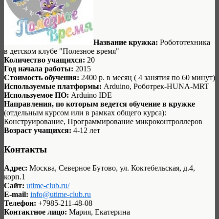
Название кружка:
Робототехника
в детском клубе "Полезное время"
Количество учащихся:
20
Год начала работы:
2015
Стоимость обучения:
2400 р. в месяц ( 4 занятия по 60 минут)
Используемые платформы:
Arduino, Роботрек-HUNA-MRT
Используемое ПО:
Arduino IDE
Направления, по которым ведется обучение в кружке
(отдельным курсом или в рамках общего курса):
Конструирование, Программирование микроконтроллеров
Возраст учащихся:
4-12 лет
Контакты
Адрес:
Москва, Северное Бутово, ул. Коктебельская, д.4,
корп.1
Сайт:
utime-club.ru/
E-mail:
info@utime-club.ru
Телефон:
+7985-211-48-08
Контактное лицо:
Мария, Екатерина