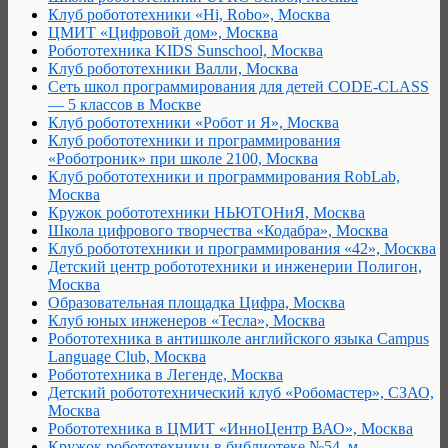
Клуб робототехники «Hi, Robo», Москва
ЦМИТ «Цифровой дом», Москва
Робототехника KIDS Sunschool, Москва
Клуб робототехники Валли, Москва
Сеть школ программирования для детей CODE-CLASS
— 5 классов в Москве
Клуб робототехники «Робот и Я», Москва
Клуб робототехники и программирования
«Роботроник» при школе 2100, Москва
Клуб робототехники и программирования RobLab,
Москва
Кружок робототехники НЬЮТОНиЯ, Москва
Школа цифрового творчества «Кодабра», Москва
Клуб робототехники и программирования «42», Москва
Детский центр робототехники и инженерии Полигон,
Москва
Образовательная площадка Цифра, Москва
Клуб юных инженеров «Тесла», Москва
Робототехника в антишколе английского языка Campus
Language Club, Москва
Робототехника в Легенде, Москва
Детский робототехнический клуб «Робомастер», СЗАО,
Москва
Робототехника в ЦМИТ «ИнноЦентр ВАО», Москва
Кружок робототехники в библиотеке №54, м.