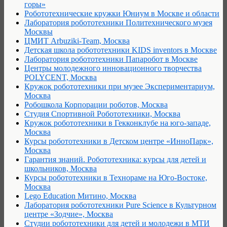
горы»
Робототехнические кружки Юниум в Москве и области
Лаборатория робототехники Политехнического музея
Москвы
ЦМИТ Arbuziki-Team, Москва
Детская школа робототехники KIDS inventors в Москве
Лаборатория робототехники Папаробот в Москве
Центры молодежного инновационного творчества
POLYCENT, Москва
Кружок робототехники при музее Экспериментариум,
Москва
Робошкола Корпорации роботов, Москва
Студия Спортивной Робототехники, Москва
Кружок робототехники в Гекконклубе на юго-западе,
Москва
Курсы робототехники в Детском центре «ИнноПарк»,
Москва
Гарантия знаний. Робототехника: курсы для детей и
школьников, Москва
Курсы робототехники в Технораме на Юго-Востоке,
Москва
Lego Education Митино, Москва
Лаборатория робототехники Pure Science в Культурном
центре «Зодчие», Москва
Студии робототехники для детей и молодежи в МТИ