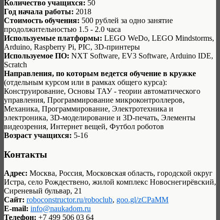
Количество учащихся:
50
Год начала работы:
2018
Стоимость обучения:
500 рублей за одно занятие
продолжительностью 1.5 - 2.0 часа
Используемые платформы:
LEGO WeDo, LEGO Mindstorms,
Arduino, Raspberry Pi, PIC, 3D-принтеры
Используемое ПО:
NXT Software, EV3 Software, Arduino IDE,
Scratch
Направления, по которым ведется обучение в кружке
(отдельным курсом или в рамках общего курса):
Конструирование, Основы ТАУ - теории автоматического
управления, Программирование микроконтроллеров,
Механика, Программирование, Электротехника и
электроника, 3D-моделирование и 3D-печать, Элементы
видеозрения, Интернет вещей, Футбол роботов
Возраст учащихся:
5-16
Контакты
Адрес:
Москва, Россия, Московская область, городской округ
Истра, село Рождествено, жилой комплекс Новоснегирёвский,
Сиреневый бульвар, 21
Сайт:
roboconstructor.ru/roboclub
,
goo.gl/zCPaMM
E-mail:
info@naukadom.ru
Телефон:
+7 499 506 03 64