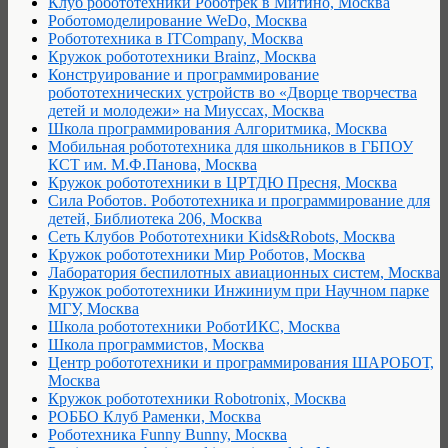
Клуб робототехники Роботрек в Митино, Москва
Роботомоделирование WeDo, Москва
Робототехника в ITCompany, Москва
Кружок робототехники Brainz, Москва
Конструирование и программирование
робототехнических устройств во «Дворце творчества
детей и молодежи» на Миуссах, Москва
Школа программирования Алгоритмика, Москва
Мобильная робототехника для школьников в ГБПОУ
КСТ им. М.Ф.Панова, Москва
Кружок робототехники в ЦРТДЮ Пресня, Москва
Сила Роботов. Робототехника и программирование для
детей, Библиотека 206, Москва
Сеть Клубов Робототехники Kids&Robots, Москва
Кружок робототехники Мир Роботов, Москва
Лаборатория беспилотных авиационных систем, Москва
Кружок робототехники Инжиниум при Научном парке
МГУ, Москва
Школа робототехники РоботИКС, Москва
Школа программистов, Москва
Центр робототехники и программирования ШАРОБОТ,
Москва
Кружок робототехники Robotronix, Москва
РОББО Клуб Раменки, Москва
Роботехника Funny Bunny, Москва