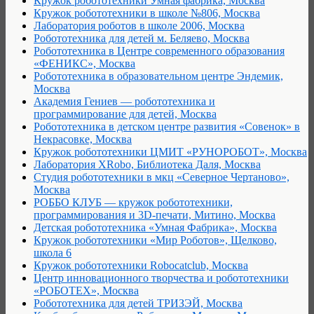
Кружок робототехники Умная фабрика, Москва
Кружок робототехники в школе №806, Москва
Лаборатория роботов в школе 2006, Москва
Робототехника для детей м. Беляево, Москва
Робототехника в Центре современного образования
«ФЕНИКС», Москва
Робототехника в образовательном центре Эндемик,
Москва
Академия Гениев — робототехника и
программирование для детей, Москва
Робототехника в детском центре развития «Совенок» в
Некрасовке, Москва
Кружок робототехники ЦМИТ «РУНОРОБОТ», Москва
Лаборатория XRobo, Библиотека Даля, Москва
Студия робототехники в мкц «Северное Чертаново»,
Москва
РОББО КЛУБ — кружок робототехники,
программирования и 3D-печати, Митино, Москва
Детская робототехника «Умная Фабрика», Москва
Кружок робототехники «Мир Роботов», Щелково,
школа 6
Кружок робототехники Robocatclub, Москва
Центр инновационного творчества и робототехники
«РОБОТЕХ», Москва
Робототехника для детей ТРИЗЭЙ, Москва