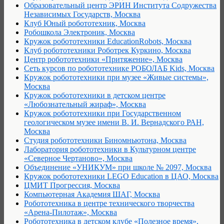
Образовательный центр ЭРИН Института Содружества
Независимых Государств, Москва
Клуб Юный робототехник, Москва
Робошкола Электроник, Москва
Кружок робототехники EducationRobots, Москва
Клуб робототехники Роботрек Куркино, Москва
Центр робототехники «Притяжение», Москва
Сеть курсов по робототехнике РОБОЛАБ Kids, Москва
Кружок робототехники при музее «Живые системы»,
Москва
Кружок робототехники в детском центре
«Любознательный жираф», Москва
Кружок робототехники при Государственном
геологическом музее имени В. И. Вернадского РАН,
Москва
Студия робототехники Биномньютона, Москва
Лаборатория робототехники в Культурном центре
«Северное Чертаново», Москва
Объединение «УНИКУМ» при школе № 2097, Москва
Кружок робототехники LEGO Education в ЦАО, Москва
ЦМИТ Прогрессия, Москва
Компьютерная Академия ШАГ, Москва
Робототехника в центре технического творчества
«Арена-Пилотаж», Москва
Робототехника в детском клубе «Полезное время»,