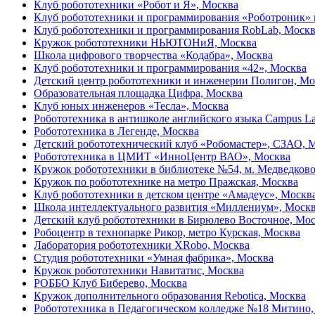
Клуб робототехники «Робот и Я», Москва
Клуб робототехники и программирования «Роботроник» 
Клуб робототехники и программирования RobLab, Моск
Кружок робототехники НЬЮТОНиЯ, Москва
Школа цифрового творчества «Кодабра», Москва
Клуб робототехники и программирования «42», Москва
Детский центр робототехники и инженерии Полигон, Мо
Образовательная площадка Цифра, Москва
Клуб юных инженеров «Тесла», Москва
Робототехника в антишколе английского языка Campus La
Робототехника в Легенде, Москва
Детский робототехнический клуб «Робомастер», СЗАО, 
Робототехника в ЦМИТ «ИнноЦентр ВАО», Москва
Кружок робототехники в библиотеке №54, м. Медведково
Кружок по робототехнике на метро Пражская, Москва
Клуб робототехники в детском центре «Амадеус», Москв
Школа интеллектуального развития «Миллениум», Моск
Детский клуб робототехники в Бирюлево Восточное, Мо
Робоцентр в технопарке Рикор, метро Курская, Москва
Лаборатория робототехники XRobo, Москва
Студия робототехники «Умная фабрика», Москва
Кружок робототехники Навитатис, Москва
РОББО Клуб Биберево, Москва
Кружок дополнительного образования Rebotica, Москва
Робототехника в Педагогическом колледже №18 Митино,