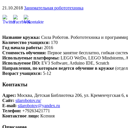
21.10.2018
Занимательная робототехника
Название кружка:
Сила Роботов. Робототехника и программир
Количество учащихся:
170
Год начала работы:
2016
Стоимость обучения:
Первое занятие бесплатно, гибкая систем
Используемые платформы:
LEGO WeDo, LEGO Mindstorms, Ar
Используемое ПО:
EV3 Software, Arduino IDE, Scratch
Направления, по которым ведется обучение в кружке
(отдел
Возраст учащихся:
5-12
Контакты
Адрес:
Москва, Детская Библиотека 206, ул. Кременчугская 6, к
Сайт:
silarobotov.ru/
E-mail:
silarobotov@yandex.ru
Телефон:
+79263421771
Контактное лицо:
Ксения
Описание