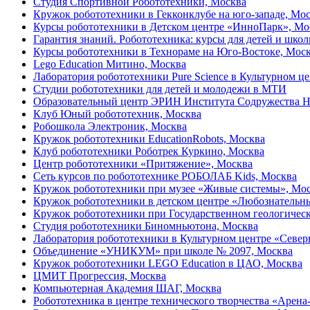
Студия Спортивной Робототехники, Москва
Кружок робототехники в Гекконклубе на юго-западе, Мо
Курсы робототехники в Детском центре «ИнноПарк», Мо
Гарантия знаний. Робототехника: курсы для детей и шко
Курсы робототехники в Технораме на Юго-Востоке, Мос
Lego Education Митино, Москва
Лаборатория робототехники Pure Science в Культурном ц
Студии робототехники для детей и молодежи в МТИ
Образовательный центр ЭРИН Института Содружества Н
Клуб Юный робототехник, Москва
Робошкола Электроник, Москва
Кружок робототехники EducationRobots, Москва
Клуб робототехники Роботрек Куркино, Москва
Центр робототехники «Притяжение», Москва
Сеть курсов по робототехнике РОБОЛАБ Kids, Москва
Кружок робототехники при музее «Живые системы», Мо
Кружок робототехники в детском центре «Любознательн
Кружок робототехники при Государственном геологическ
Студия робототехники Биномньютона, Москва
Лаборатория робототехники в Культурном центре «Север
Объединение «УНИКУМ» при школе № 2097, Москва
Кружок робототехники LEGO Education в ЦАО, Москва
ЦМИТ Прогрессия, Москва
Компьютерная Академия ШАГ, Москва
Робототехника в центре технического творчества «Арен