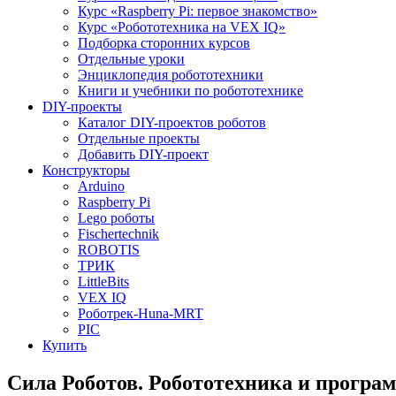
Курс «Raspberry Pi: первое знакомство»
Курс «Робототехника на VEX IQ»
Подборка сторонних курсов
Отдельные уроки
Энциклопедия робототехники
Книги и учебники по робототехнике
DIY-проекты
Каталог DIY-проектов роботов
Отдельные проекты
Добавить DIY-проект
Конструкторы
Arduino
Raspberry Pi
Lego роботы
Fischertechnik
ROBOTIS
ТРИК
LittleBits
VEX IQ
Роботрек-Huna-MRT
PIC
Купить
Сила Роботов. Робототехника и програм