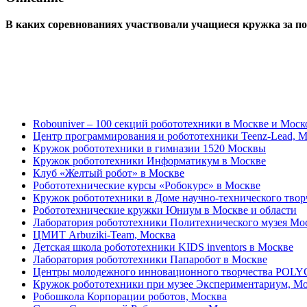
В каких соревнованиях участвовали учащиеся кружка за по
Robouniver – 100 секций робототехники в Москве и Моск
Центр программирования и робототехники Teenz-Lead, 
Кружок робототехники в гимназии 1520 Москвы
Кружок робототехники Информатикум в Москве
Клуб «Желтый робот» в Москве
Робототехнические курсы «Робокурс» в Москве
Кружок робототехники в Доме научно-технического тво
Робототехнические кружки Юниум в Москве и области
Лаборатория робототехники Политехнического музея Мо
ЦМИТ Arbuziki-Team, Москва
Детская школа робототехники KIDS inventors в Москве
Лаборатория робототехники Папаробот в Москве
Центры молодежного инновационного творчества POLY
Кружок робототехники при музее Экспериментариум, М
Робошкола Корпорации роботов, Москва