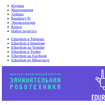
Кружки
Мероприятия
Arduino
Raspberry Pi
Энциклопедия
Книги
Найти педагога
Edurobots в Telegram
Edurobots в Instagram
Edurobots на Youtube
Edurobots в Twitter
Edurobots на Facebook
Edurobots во ВКонтакте