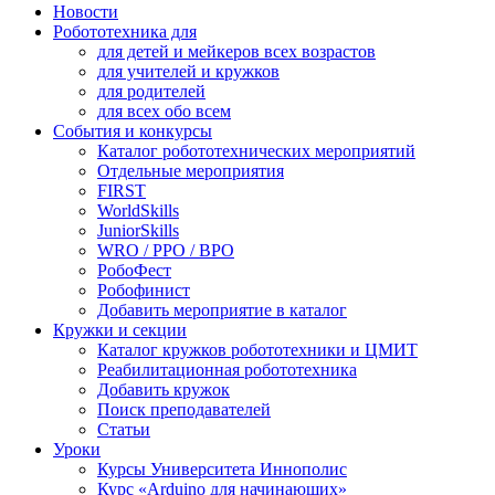
Новости
Робототехника для
для детей и мейкеров всех возрастов
для учителей и кружков
для родителей
для всех обо всем
События и конкурсы
Каталог робототехнических мероприятий
Отдельные мероприятия
FIRST
WorldSkills
JuniorSkills
WRO / РРО / ВРО
РобоФест
Робофинист
Добавить мероприятие в каталог
Кружки и секции
Каталог кружков робототехники и ЦМИТ
Реабилитационная робототехника
Добавить кружок
Поиск преподавателей
Статьи
Уроки
Курсы Университета Иннополис
Курс «Arduino для начинающих»