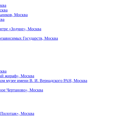
сква
сква
льников, Москва
ква
ентре «Зодчие», Москва
езависимых Государств, Москва
сква
ый жираф», Москва
ом музее имени В. И. Вернадского РАН, Москва
ное Чертаново», Москва
а-Пилотаж», Москва