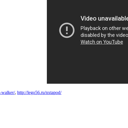
d-walker/
,
http://lego56.ru/nxtapod/