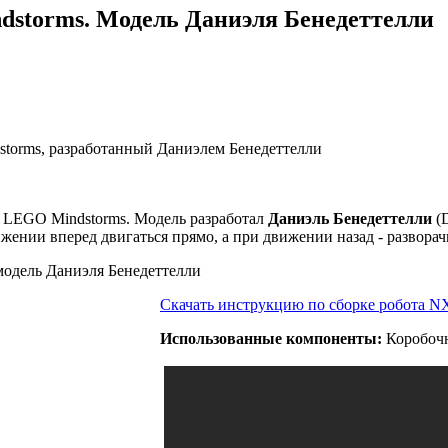
storms. Модель Даниэля Бенедеттелли
torms, разработанный Даниэлем Бенедеттелли
з LEGO Mindstorms. Модель разработал
Даниэль Бенедеттелли
(D
жении вперед двигаться прямо, а при движении назад - разворач
Cкачать инструкцию по сборке робота 
Использованные компоненты:
Коробочн