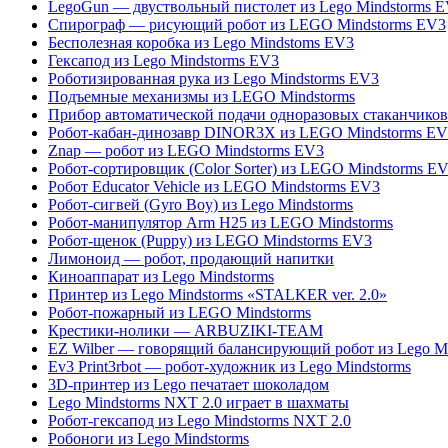
LegoGun — двуствольный пистолет из Lego Mindstorms 
Спирограф — рисующий робот из LEGO Mindstorms EV3
Бесполезная коробка из Lego Mindstoms EV3
Гексапод из Lego Mindstorms EV3
Роботизированная рука из Lego Mindstorms EV3
Подъемные механизмы из LEGO Mindstorms
Прибор автоматической подачи одноразовых стаканчиков
Робот-кабан-динозавр DINOR3X из LEGO Mindstorms EV
Znap — робот из LEGO Mindstorms EV3
Робот-сортировщик (Color Sorter) из LEGO Mindstorms E
Робот Educator Vehicle из LEGO Mindstorms EV3
Робот-сигвей (Gyro Boy) из Lego Mindstorms
Робот-манипулятор Arm H25 из LEGO Mindstorms
Робот-щенок (Puppy) из LEGO Mindstorms EV3
Лимоноид — робот, продающий напитки
Киноаппарат из Lego Mindstorms
Принтер из Lego Mindstorms «STALKER ver. 2.0»
Робот-пожарный из LEGO Mindstorms
Крестики-нолики — ARBUZIKI-TEAM
EZ Wilber — говорящий балансирующий робот из Lego Mi
Ev3 Print3rbot — робот-художник из Lego Mindstorms
3D-принтер из Lego печатает шоколадом
Lego Mindstorms NXT 2.0 играет в шахматы
Робот-гексапод из Lego Mindstorms NXT 2.0
Робоноги из Lego Mindstorms