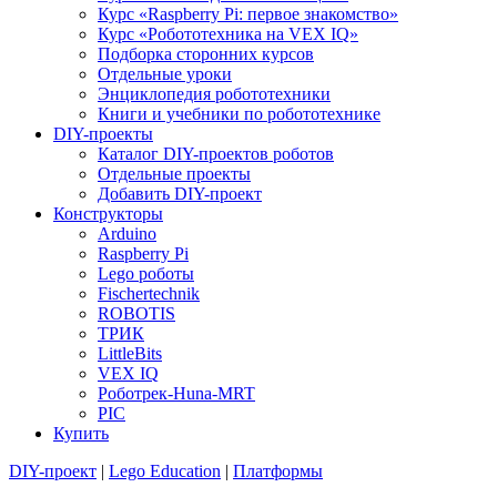
Курс «Raspberry Pi: первое знакомство»
Курс «Робототехника на VEX IQ»
Подборка сторонних курсов
Отдельные уроки
Энциклопедия робототехники
Книги и учебники по робототехнике
DIY-проекты
Каталог DIY-проектов роботов
Отдельные проекты
Добавить DIY-проект
Конструкторы
Arduino
Raspberry Pi
Lego роботы
Fischertechnik
ROBOTIS
ТРИК
LittleBits
VEX IQ
Роботрек-Huna-MRT
PIC
Купить
DIY-проект
|
Lego Education
|
Платформы