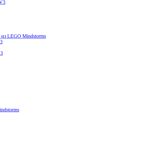
EV3
 из LEGO Mindstorms
3
V3
ndstorms