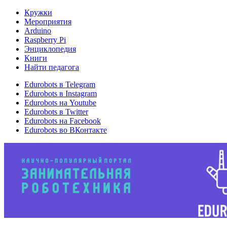
Кружки
Мероприятия
Arduino
Raspberry Pi
Энциклопедия
Книги
Найти педагога
Edurobots в Telegram
Edurobots в Instagram
Edurobots на Youtube
Edurobots в Twitter
Edurobots на Facebook
Edurobots во ВКонтакте