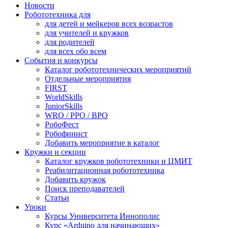
Новости
Робототехника для
для детей и мейкеров всех возрастов
для учителей и кружков
для родителей
для всех обо всем
События и конкурсы
Каталог робототехнических мероприятий
Отдельные мероприятия
FIRST
WorldSkills
JuniorSkills
WRO / РРО / ВРО
РобоФест
Робофинист
Добавить мероприятие в каталог
Кружки и секции
Каталог кружков робототехники и ЦМИТ
Реабилитационная робототехника
Добавить кружок
Поиск преподавателей
Статьи
Уроки
Курсы Университета Иннополис
Курс «Arduino для начинающих»