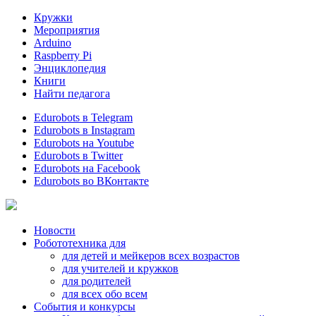
Кружки
Мероприятия
Arduino
Raspberry Pi
Энциклопедия
Книги
Найти педагога
Edurobots в Telegram
Edurobots в Instagram
Edurobots на Youtube
Edurobots в Twitter
Edurobots на Facebook
Edurobots во ВКонтакте
Новости
Робототехника для
для детей и мейкеров всех возрастов
для учителей и кружков
для родителей
для всех обо всем
События и конкурсы