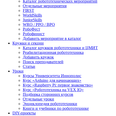
Каталог робототехнических мероприятий
Отдельные мероприятия
FIRST
WorldSkills
JuniorSkills
WRO / РРО / ВРО
РобоФест
Робофинист
Добавить мероприятие в каталог
Кружки и секции
Каталог кружков робототехники и ЦМИТ
Реабилитационная робототехника
Добавить кружок
Поиск преподавателей
Статьи
Уроки
Курсы Университета Иннополис
Курс «Arduino для начинающих»
Курс «Raspberry Pi: первое знакомство»
Курс «Робототехника на VEX IQ»
Подборка сторонних курсов
Отдельные уроки
Энциклопедия робототехники
Книги и учебники по робототехнике
DIY-проекты