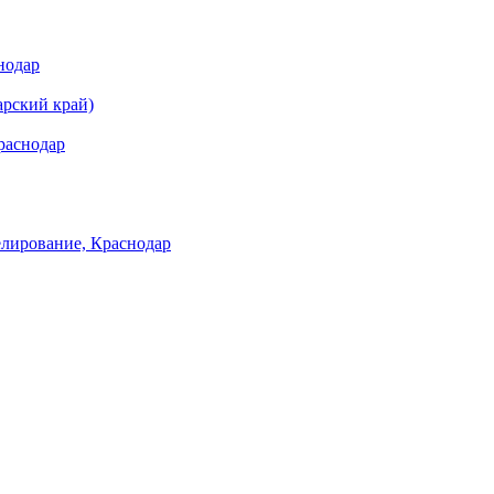
нодар
арский край)
раснодар
лирование, Краснодар