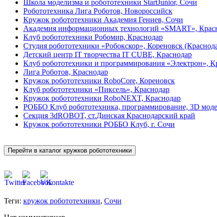
Школа моделизма и робототехники StartJunior, Сочи
Робототехника Лига Роботов, Новороссийск
Кружок робототехники Академия Гениев, Сочи
Академия информационных технологий «SMART», Крас
Клуб робототехники Робомир, Краснодар
Студия робототехники «Робокскор», Кореновск (Краснод
Детский центр IT творчества IT CUBE, Краснодар
Клуб робототехники и программирования «Электрон», К
Лига Роботов, Краснодар
Кружок робототехники RoboCore, Кореновск
Клуб робототехники «Пиксель», Краснодар
Кружок робототехники RoboNEXT, Краснодар
РОББО Клуб робототехника, программирование, 3D моде
Секция 3dROBOT, ст.Динская Краснодарский край
Кружок робототехники РОББО Клуб, г. Сочи
Теги:
кружок робототехники
,
Сочи