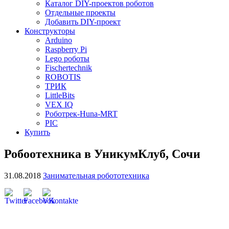
Каталог DIY-проектов роботов
Отдельные проекты
Добавить DIY-проект
Конструкторы
Arduino
Raspberry Pi
Lego роботы
Fischertechnik
ROBOTIS
ТРИК
LittleBits
VEX IQ
Роботрек-Huna-MRT
PIC
Купить
Робоотехника в УникумКлуб, Сочи
31.08.2018
Занимательная робототехника