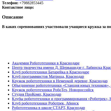
Телефон:
+79882853445
Контактное лицо:
Описание
В каких соревнованиях участвовали учащиеся кружка за пос
Академия Робототехники в Краснодаре
Центр творчества имени Д. Шервашидзе г. Лабинска Крас
Клуб робототехники Батарейка в Краснодаре
Клуб программистов Матрица, Краснодар
Кружок робототехники в Немецкой деревне, Краснодар
Объединение робототехники «Станция юных техников»,
Кружок робототехники РобоТех, Новороссийск
Студия ПроКомп, Краснодар
Клубы робототехники и программирования «Роботрек», 
Клуб робототехники Роботрек, Абинск
Робототехника в школе СТАРТ, Краснодар