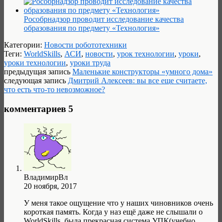
Рособрнадзор проводит исследование качества
образования по предмету «Технология»
Категории:
Новости робототехники
Теги:
WorldSkills
,
АСИ
,
новости
,
урок технологии
,
уроки
,
уроки технологии
,
уроки труда
предыдущая запись
Маленькие конструкторы «умного дома»
следующая запись
Дмитрий Алексеев: вы все еще считаете,
что есть что-то невозможное?
комментариев 5
ВладимирВл
20 ноября, 2017
У меня такое ощущение что у наших чиновников очень
короткая память. Когда у наз ещё даже не слышали о
WorldSkills, была прекрасная система УПК(учебно