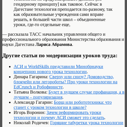
гендерному принципу] как таковое. Сейчас в
Дагестане технология преподается по-разному, так
как образовательные учреждения сами вправе
решать, в большей части школ – объединенные
уроки, где-то отдельные еще,
— рассказала ТАСС начальник управления общего и
профессионального образования Министерства образования и
науки Дагестана
Лариса Абрамова
.
Другие статьи по модернизации уроков труда:
АСИ и WorldSkills представили Минобрнауки
концепцию нового урока технологии
.
Динара Гагарина:
Сверху или снизу? Домоводство,
блокчейн или легороботы? Про уроки технологии на
EdCrunch и Робофинисте
.
Татьяна Волкова:
Будет в худшем случае профанация, а в
лучшем – популяризация
.
Александр Гагарин:
Борщ или робототехника: что
станет с уроком технологии в школе?
Игорь Воронин:
Зачем реформировать уроки
технологии и почему АСИ сможет это сделать
.
Николай Родичев:
Горящие табуретки урока технологии