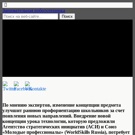
Занимательная робототехника
18 ноября, 2017 • 5 комментариев
Новые уроки труда
потребуют оснащения школ и
переобучения учителей
Занимательная робототехника
По мнению экспертов, изменение концепции предмета
улучшит раннюю профориентацию школьников за счет
появления новых направлений. Внедрение новой
концепции урока технологии, которую предложили
Агентство стратегических инициатив (АСИ) и Союз
«Молодые профессионалы» (WorldSkills Russia), потребует