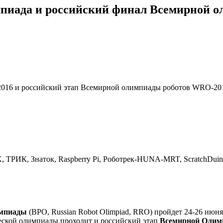
мпиада и российский финал Всемирной 
2016 и российский этап Всемирной олимпиады роботов WRO-20
ИК, Знаток, Raspberry Pi, Роботрек-HUNA-MRT, ScratchDuino, Bio
импиады
(ВРО, Russian Robot Olimpiad, RRO) пройдет 24-26 июня
ческой олимпиады проходит и российский этап
Всемирной Олим