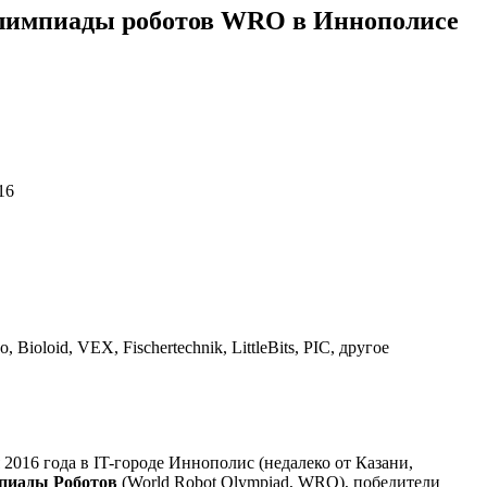
олимпиады роботов WRO в Иннополисе
16
loid, VEX, Fischertechnik, LittleBits, PIC, другое
 2016 года в IT-городе Иннополис (недалеко от Казани,
пиады Роботов
(World Robot Olympiad, WRO), победители