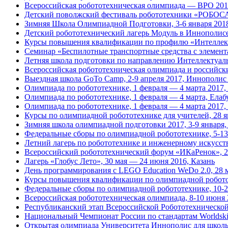
Всероссийская робототехническая олимпиада — ВРО 2018
Детский поволжский фестиваль робототехники «РОБОСА
Зимняя Школа Олимпиадной Подготовки, 3-6 января 201
Детский робототехнический лагерь Модуль в Иннополисе,
Курсы повышения квалификации по профилю «Интеллекту
Семинар «Беспилотные транспортные средства с элемента
Летняя школа подготовки по направлению Интеллектуа
Всероссийская робототехническая олимпиада и российс
Выездная школа GoTo Camp, 2-9 апреля 2017, Иннополис 
Олимпиада по робототехнике, 1 февраля — 4 марта 2017
Олимпиада по робототехнике, 1 февраля — 4 марта, Елаб
Олимпиада по робототехнике, 1 февраля — 4 марта 2017
Курсы по олимпиадной робототехнике для учителей, 28 
Зимняя школа олимпиадной подготовки 2017, 3-9 января
Федеральные сборы по олимпиадной робототехнике, 5-13
Летний лагерь по робототехнике и инженерному искусст
Всероссийский робототехнический форум «ИКаРенок», 2
Лагерь «Глобус Лето», 30 мая — 24 июня 2016, Казань
День программирования с LEGO Education WeDo 2.0, 28 м
Курсы повышения квалификации по олимпиадной роботот
Федеральные сборы по олимпиадной робототехнике, 10-2
Всероссийская робототехническая олимпиада, 8-10 июня 
Республиканский этап Всероссийской Робототехнической
Национальный Чемпионат России по стандартам Worldskill
Открытая олимпиада Университета Иннополис для школь