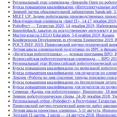
Региональный этап олимпиады «Innopolis Open по роботот
Курсы повышения квалификации «Интеллектуальные робо
Зимний лагерь образовательной лаборатории Sanak-lab, 
MEET UP: Задачи роботизации производственных процесс
Международная олимпиада «Inter IT», 14-17 декабря 201
РобоФест — Татарстан 2020, 14 декабря 2019, Набережн
Innorobohack: хакатон по искусственному интеллекту в р
Мастер-классы LEGO Education, 5-6 ноября 2019, Казань
Конференция Developments in eSystems Engineering 2019. Rob
РОСТ-ISEF 2019. Приволжский научно-технический конку
Летняя школа олимпиадной подготовки по ИРС и финансо
«Недетская робототехника» — деловая программа ВРО, 
Всероссийская робототехническая олимпиада — ВРО 2019
Региональный этап Всероссийской робототехнической о
Курсы повышения квалификации по мобильной робототе
Курсы повышения квалификации для педагогов по олимп
Лекция «Роботы во имя спасения: тренды поисково-спаса
Курсы повышения квалификации по беспилотным летател
Курсы повышения квалификации для педагогов по подвод
Семинар «Кадры для робототехники», Иннополис, 18 янв
Зимние робототехнические сборы, 24-30 декабря 2018, 
Региональный отбор «Робофест» в Республике Татарстан
Приволжский научно-технический конкурс работ школьн
Летняя школа проектных олимпиад, 5-11 августа, Инноп
Детский IT-лагерь, 1 июля — 14 августа 2018, Иннополис