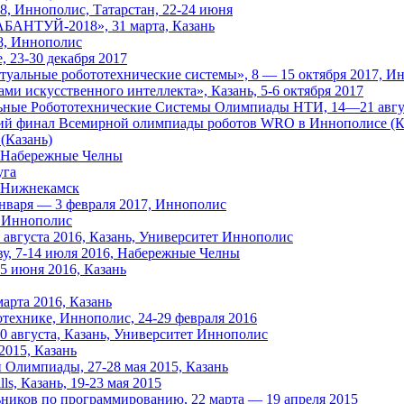
, Иннополис, Татарстан, 22-24 июня
БАНТУЙ-2018», 31 марта, Казань
8, Иннополис
 23-30 декабря 2017
альные робототехнические системы», 8 — 15 октября 2017, И
ми искусственного интеллекта», Казань, 5-6 октября 2017
льные Робототехнические Системы Олимпиады НТИ, 14—21 авгу
кий финал Всемирной олимпиады роботов WRO в Иннополисе (Ка
(Казань)
, Набережные Челны
уга
, Нижнекамск
января — 3 февраля 2017, Иннополис
, Иннополис
 августа 2016, Казань, Университет Иннополис
ву, 7-14 июля 2016, Набережные Челны
5 июня 2016, Казань
арта 2016, Казань
ехнике, Иннополис, 24-29 февраля 2016
0 августа, Казань, Университет Иннополис
2015, Казань
 Олимпиады, 27-28 мая 2015, Казань
s, Казань, 19-23 мая 2015
ников по программированию, 22 марта — 19 апреля 2015