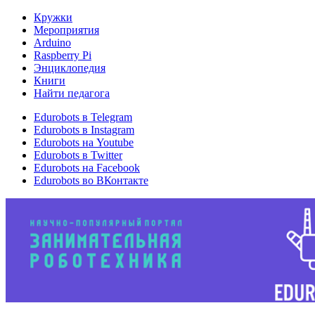
Кружки
Мероприятия
Arduino
Raspberry Pi
Энциклопедия
Книги
Найти педагога
Edurobots в Telegram
Edurobots в Instagram
Edurobots на Youtube
Edurobots в Twitter
Edurobots на Facebook
Edurobots во ВКонтакте