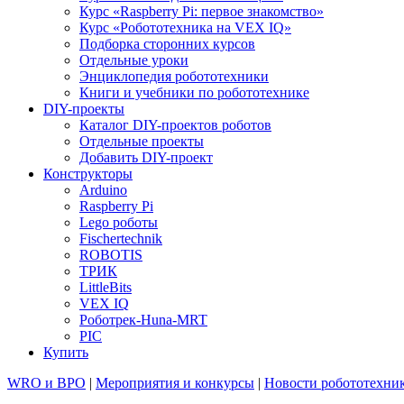
Курс «Raspberry Pi: первое знакомство»
Курс «Робототехника на VEX IQ»
Подборка сторонних курсов
Отдельные уроки
Энциклопедия робототехники
Книги и учебники по робототехнике
DIY-проекты
Каталог DIY-проектов роботов
Отдельные проекты
Добавить DIY-проект
Конструкторы
Arduino
Raspberry Pi
Lego роботы
Fischertechnik
ROBOTIS
ТРИК
LittleBits
VEX IQ
Роботрек-Huna-MRT
PIC
Купить
WRO и ВРО
|
Мероприятия и конкурсы
|
Новости робототехни