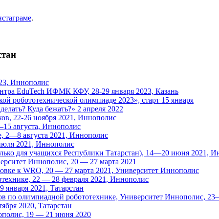
нстаграме
.
стан
23, Иннополис
нтра EduTech ИФМК КФУ, 28-29 января 2023, Казань
й робототехнической олимпиаде 2023», старт 15 января
елать? Куда бежать?» 2 апреля 2022
ов, 22-26 ноября 2021, Иннополис
—15 августа, Иннополис
, 2—8 августа 2021, Иннополис
июля 2021, Иннополис
олько для учащихся Республики Татарстан), 14—20 июня 2021, 
ерситет Иннополис, 20 — 27 марта 2021
вке к WRO, 20 — 27 марта 2021, Университет Иннополис
ехнике, 22 — 28 февраля 2021, Иннополис
9 января 2021, Татарстан
ов по олимпиадной робототехнике, Университет Иннополис, 23
тября 2020, Татарстан
ополис, 19 — 21 июня 2020