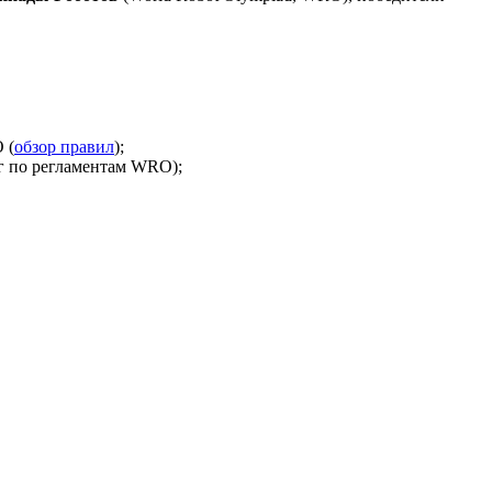
 (
обзор правил
);
г по регламентам WRO);