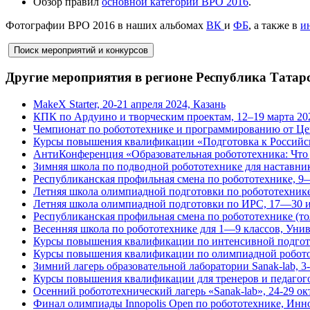
Обзор правил
основной категории ВРО 2016
.
Фотографии ВРО 2016 в наших альбомах
ВК
и
ФБ
, а также в
и
Другие мероприятия в регионе Республика Татар
MakeX Starter, 20-21 апреля 2024, Казань
КПК по Ардуино и творческим проектам, 12–19 марта 20
Чемпионат по робототехнике и программированию от Це
Курсы повышения квалификации «Подготовка к Российско
АнтиКонференция «Образовательная робототехника: Что д
Зимняя школа по подводной робототехнике для наставник
Республиканская профильная смена по робототехнике, 9
Летняя школа олимпиадной подготовки по робототехнике
Летняя школа олимпиадной подготовки по ИРС, 17—30 
Республиканская профильная смена по робототехнике (т
Весенняя школа по робототехнике для 1—9 классов, Унив
Курсы повышения квалификации по интенсивной подгото
Курсы повышения квалификации по олимпиадной роботот
Зимний лагерь образовательной лаборатории Sanak-lab, 3-
Курсы повышения квалификации для тренеров и педагог
Осенний робототехнический лагерь «Sanak-lab», 24-29 ок
Финал олимпиады Innopolis Open по робототехнике, Инн