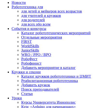
Новости
Робототехника для
для детей и мейкеров всех возрастов
для учителей и кружков
для родителей
для всех обо всем
События и конкурсы
Каталог робототехнических мероприятий
Отдельные мероприятия
FIRST
WorldSkills
JuniorSkills
WRO / РРО / ВРО
РобоФест
Робофинист
Добавить мероприятие в каталог
Кружки и секции
Каталог кружков робототехники и ЦМИТ
Реабилитационная робототехника
Добавить кружок
Поиск преподавателей
Статьи
Уроки
Курсы Университета Иннополис
Курс «Arduino для начинающих»