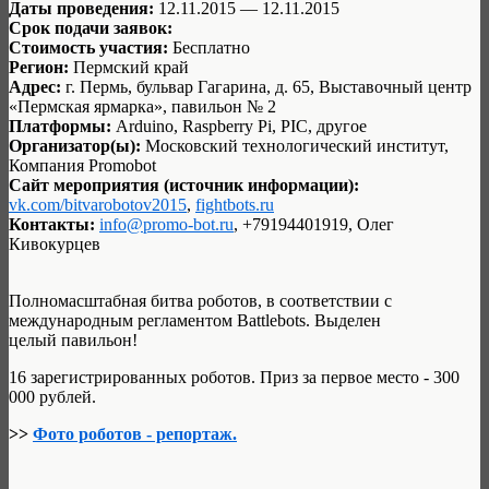
Даты проведения:
12.11.2015 — 12.11.2015
Срок подачи заявок:
Стоимость участия:
Бесплатно
Регион:
Пермский край
Адрес:
г. Пермь, бульвар Гагарина, д. 65, Выставочный центр
«Пермская ярмарка», павильон № 2
Платформы:
Arduino, Raspberry Pi, PIC, другое
Организатор(ы):
Московский технологический институт,
Компания Promobot
Сайт мероприятия (источник информации):
vk.com/bitvarobotov2015
,
fightbots.ru
Контакты:
info@promo-bot.ru
, +79194401919, Олег
Кивокурцев
Полномасштабная битва роботов, в соответствии с
международным регламентом Battlebots. Выделен
целый павильон!
16 зарегистрированных роботов. Приз за первое место - 300
000 рублей.
>>
Фото роботов - репортаж.