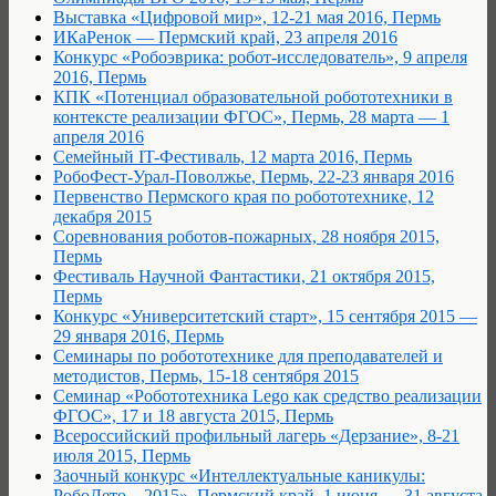
Выставка «Цифровой мир», 12-21 мая 2016, Пермь
ИКаРенок — Пермский край, 23 апреля 2016
Конкурс «Робоэврика: робот-исследователь», 9 апреля
2016, Пермь
КПК «Потенциал образовательной робототехники в
контексте реализации ФГОС», Пермь, 28 марта — 1
апреля 2016
Семейный IT-Фестиваль, 12 марта 2016, Пермь
РобоФест-Урал-Поволжье, Пермь, 22-23 января 2016
Первенство Пермского края по робототехнике, 12
декабря 2015
Соревнования роботов-пожарных, 28 ноября 2015,
Пермь
Фестиваль Научной Фантастики, 21 октября 2015,
Пермь
Конкурс «Университетский старт», 15 сентября 2015 —
29 января 2016, Пермь
Семинары по робототехнике для преподавателей и
методистов, Пермь, 15-18 сентября 2015
Семинар «Робототехника Lego как средство реализации
ФГОС», 17 и 18 августа 2015, Пермь
Всероссийский профильный лагерь «Дерзание», 8-21
июля 2015, Пермь
Заочный конкурс «Интеллектуальные каникулы:
РобоЛето – 2015», Пермский край, 1 июня — 31 августа