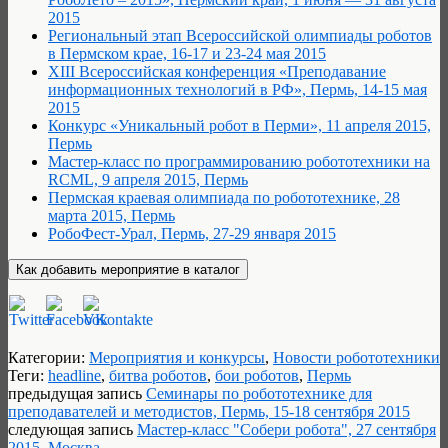
2015
Региональный этап Всероссийской олимпиады роботов
в Пермском крае, 16-17 и 23-24 мая 2015
XIII Всероссийская конференция «Преподавание
информационных технологий в РФ», Пермь, 14-15 мая
2015
Конкурс «Уникальный робот в Перми», 11 апреля 2015,
Пермь
Мастер-класс по программированию робототехники на
RCML, 9 апреля 2015, Пермь
Пермская краевая олимпиада по робототехнике, 28
марта 2015, Пермь
РобоФест-Урал, Пермь, 27-29 января 2015
Категории:
Мероприятия и конкурсы
,
Новости робототехники
Теги:
headline
,
битва роботов
,
бои роботов
,
Пермь
предыдущая запись
Семинары по робототехнике для
преподавателей и методистов, Пермь, 15-18 сентября 2015
следующая запись
Мастер-класс "Собери робота", 27 сентября
2015, Москва