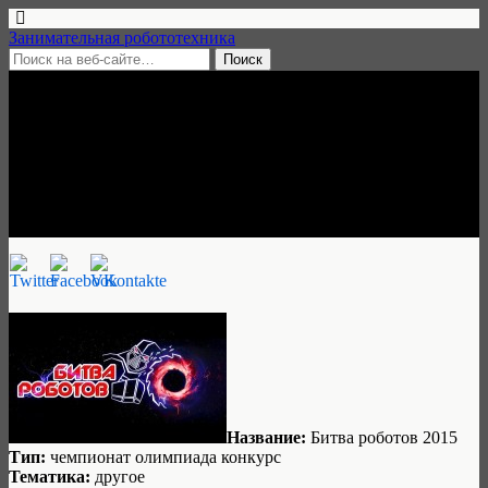
Занимательная робототехника
6 сентября, 2015 • 2 комментария
Битва роботов, 12 ноября
2015, Пермь
Занимательная робототехника
Название:
Битва роботов 2015
Тип:
чемпионат олимпиада конкурс
Тематика:
другое