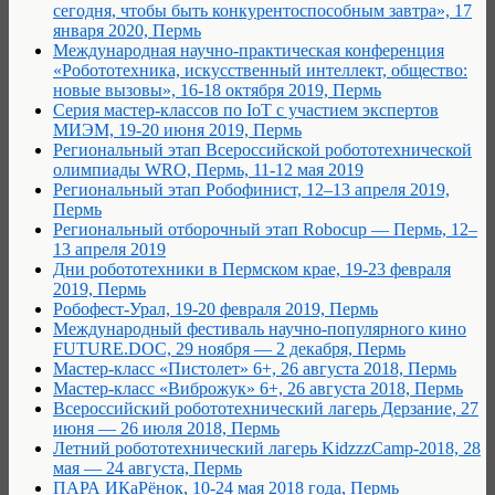
сегодня, чтобы быть конкурентоспособным завтра», 17
января 2020, Пермь
Международная научно-практическая конференция
«Робототехника, искусственный интеллект, общество:
новые вызовы», 16-18 октября 2019, Пермь
Серия мастер-классов по IoT с участием экспертов
МИЭМ, 19-20 июня 2019, Пермь
Региональный этап Всероссийской робототехнической
олимпиады WRO, Пермь, 11-12 мая 2019
Региональный этап Робофинист, 12–13 апреля 2019,
Пермь
Региональный отборочный этап Robocup — Пермь, 12–
13 апреля 2019
Дни робототехники в Пермском крае, 19-23 февраля
2019, Пермь
Робофест-Урал, 19-20 февраля 2019, Пермь
Международный фестиваль научно-популярного кино
FUTURE.DOC, 29 ноября — 2 декабря, Пермь
Мастер-класс «Пистолет» 6+, 26 августа 2018, Пермь
Мастер-класс «Виброжук» 6+, 26 августа 2018, Пермь
Всероссийский робототехнический лагерь Дерзание, 27
июня — 26 июля 2018, Пермь
Летний робототехнический лагерь KidzzzCamp-2018, 28
мая — 24 августа, Пермь
ПАРА ИКаРёнок, 10-24 мая 2018 года, Пермь