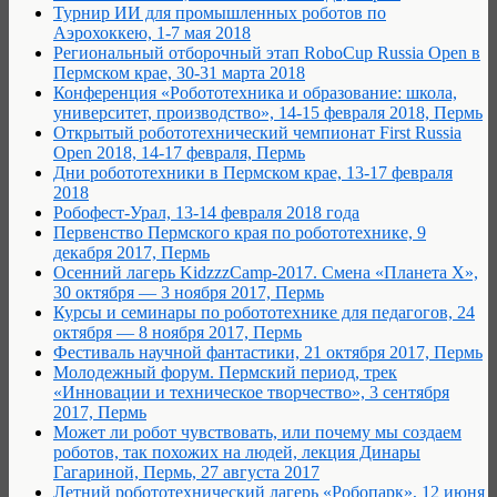
Турнир ИИ для промышленных роботов по
Аэрохоккею, 1-7 мая 2018
Региональный отборочный этап RoboCup Russia Open в
Пермском крае, 30-31 марта 2018
Конференция «Робототехника и образование: школа,
университет, производство», 14-15 февраля 2018, Пермь
Открытый робототехнический чемпионат First Russia
Open 2018, 14-17 февраля, Пермь
Дни робототехники в Пермском крае, 13-17 февраля
2018
Робофест-Урал, 13-14 февраля 2018 года
Первенство Пермского края по робототехнике, 9
декабря 2017, Пермь
Осенний лагерь KidzzzCamp-2017. Смена «Планета Х»,
30 октября — 3 ноября 2017, Пермь
Курсы и семинары по робототехнике для педагогов, 24
октября — 8 ноября 2017, Пермь
Фестиваль научной фантастики, 21 октября 2017, Пермь
Молодежный форум. Пермский период, трек
«Инновации и техническое творчество», 3 сентября
2017, Пермь
Может ли робот чувствовать, или почему мы создаем
роботов, так похожих на людей, лекция Динары
Гагариной, Пермь, 27 августа 2017
Летний робототехнический лагерь «Робопарк», 12 июня