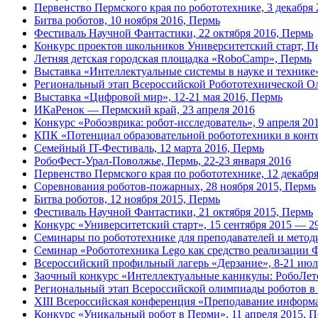
Первенство Пермского края по робототехнике, 3 декабря 
Битва роботов, 10 ноября 2016, Пермь
Фестиваль Научной Фантастики, 22 октября 2016, Пермь
Конкурс проектов школьников Университетский старт, Пе
Летняя детская городская площадка «RoboCamp», Пермь
Выставка «Интеллектуальные системы в науке и технике»
Региональный этап Всероссийской Робототехнической О
Выставка «Цифровой мир», 12-21 мая 2016, Пермь
ИКаРенок — Пермский край, 23 апреля 2016
Конкурс «Робоэврика: робот-исследователь», 9 апреля 20
КПК «Потенциал образовательной робототехники в конте
Семейный IT-Фестиваль, 12 марта 2016, Пермь
РобоФест-Урал-Поволжье, Пермь, 22-23 января 2016
Первенство Пермского края по робототехнике, 12 декабря
Соревнования роботов-пожарных, 28 ноября 2015, Пермь
Битва роботов, 12 ноября 2015, Пермь
Фестиваль Научной Фантастики, 21 октября 2015, Пермь
Конкурс «Университетский старт», 15 сентября 2015 — 2
Семинары по робототехнике для преподавателей и методи
Семинар «Робототехника Lego как средство реализации Ф
Всероссийский профильный лагерь «Дерзание», 8-21 июл
Заочный конкурс «Интеллектуальные каникулы: РобоЛето
Региональный этап Всероссийской олимпиады роботов в П
XIII Всероссийская конференция «Преподавание информа
Конкурс «Уникальный робот в Перми», 11 апреля 2015, 