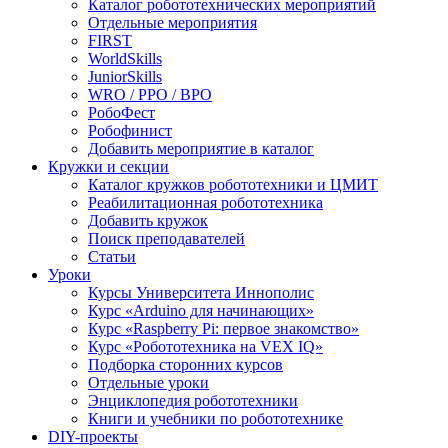
Каталог робототехнических мероприятий
Отдельные мероприятия
FIRST
WorldSkills
JuniorSkills
WRO / РРО / ВРО
РобоФест
Робофинист
Добавить мероприятие в каталог
Кружки и секции
Каталог кружков робототехники и ЦМИТ
Реабилитационная робототехника
Добавить кружок
Поиск преподавателей
Статьи
Уроки
Курсы Университета Иннополис
Курс «Arduino для начинающих»
Курс «Raspberry Pi: первое знакомство»
Курс «Робототехника на VEX IQ»
Подборка сторонних курсов
Отдельные уроки
Энциклопедия робототехники
Книги и учебники по робототехнике
DIY-проекты