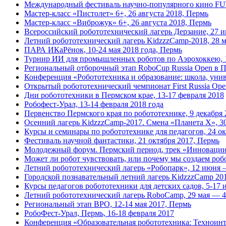
Международный фестиваль научно-популярного кино FU
Мастер-класс «Пистолет» 6+, 26 августа 2018, Пермь
Мастер-класс «Виброжук» 6+, 26 августа 2018, Пермь
Всероссийский робототехнический лагерь Дерзание, 27 
Летний робототехнический лагерь KidzzzCamp-2018, 28 м
ПАРА ИКаРёнок, 10-24 мая 2018 года, Пермь
Турнир ИИ для промышленных роботов по Аэрохоккею, 1
Региональный отборочный этап RoboCup Russia Open в Пе
Конференция «Робототехника и образование: школа, униве
Открытый робототехнический чемпионат First Russia Open
Дни робототехники в Пермском крае, 13-17 февраля 2018
Робофест-Урал, 13-14 февраля 2018 года
Первенство Пермского края по робототехнике, 9 декабря 
Осенний лагерь KidzzzCamp-2017. Смена «Планета Х», 30
Курсы и семинары по робототехнике для педагогов, 24 о
Фестиваль научной фантастики, 21 октября 2017, Пермь
Молодежный форум. Пермский период, трек «Инновации и
Может ли робот чувствовать, или почему мы создаем робо
Летний робототехнический лагерь «Робопарк», 12 июня —
Городской познавательный летний лагерь KidzzzCamp 201
Курсы педагогов робототехники для детских садов, 5-17 
Летний робототехнический лагерь RoboCamp, 29 мая — 4 
Региональный этап ВРО, 12-14 мая 2017, Пермь
РобоФест-Урал, Пермь, 16-18 февраля 2017
Конференция «Образовательная робототехника: Техноинте