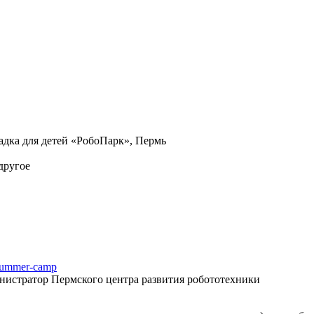
адка для детей «РобоПарк», Пермь
другое
/summer-camp
министратор Пермского центра развития робототехники