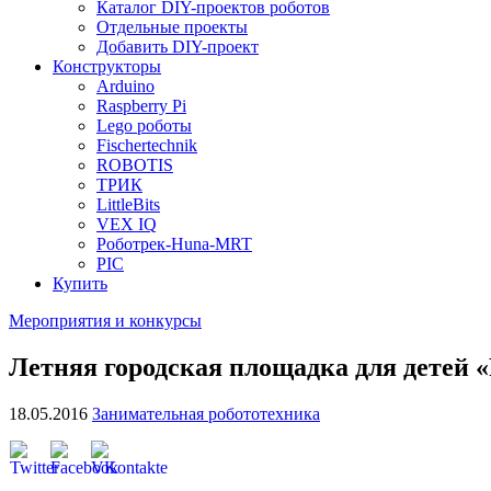
Каталог DIY-проектов роботов
Отдельные проекты
Добавить DIY-проект
Конструкторы
Arduino
Raspberry Pi
Lego роботы
Fischertechnik
ROBOTIS
ТРИК
LittleBits
VEX IQ
Роботрек-Huna-MRT
PIC
Купить
Мероприятия и конкурсы
Летняя городская площадка для детей «
18.05.2016
Занимательная робототехника