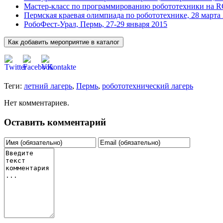
Мастер-класс по программированию робототехники на R
Пермская краевая олимпиада по робототехнике, 28 марта
РобоФест-Урал, Пермь, 27-29 января 2015
Теги:
летний лагерь
,
Пермь
,
робототехнический лагерь
Нет комментариев.
Оставить комментарий