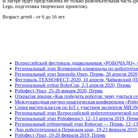
В лагере будет представлена не только развлекательная часть 
Lego, подготовка творческих проектов).
Возраст детей - от 6 до 16 лет.
Всероссийский фестиваль дошкольников «РОБОЧАДО», 6
Региональный этап Всемирной олимпиады по робототехн
Региональный этап Innopolis Open, Пермь, 26 апреля 2020
Фестиваль ТЕХНОФЕСТ-2020, 10 апреля, Чайковский (П
Региональный отбор RoboCup, 2-3 апреля 2020, Пермь
Робофест-Урал, 25-26 января 2020, Пермь
Открытая лекция «Как победить роботов: чему учиться се
Международная научно-практическая конференция «Робот
Серия мастер-классов по IoT с участием экспертов МИЭМ
Региональный этап Всероссийской робототехнической о
Региональный этап Робофинист, 12–13 апреля 2019, Перм
Региональный отборочный этап Robocup — Пермь, 12–13
Дни робототехники в Пермском крае, 19-23 февраля 2019
Робофест-Урал, 19-20 февраля 2019, Пермь