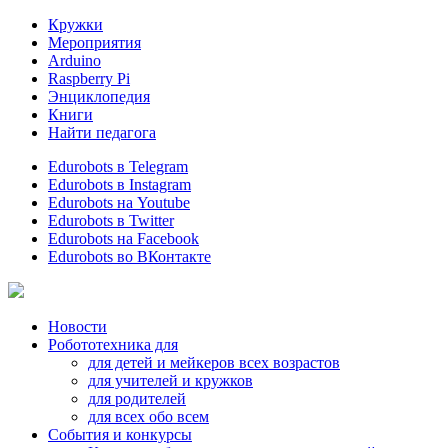
Кружки
Мероприятия
Arduino
Raspberry Pi
Энциклопедия
Книги
Найти педагога
Edurobots в Telegram
Edurobots в Instagram
Edurobots на Youtube
Edurobots в Twitter
Edurobots на Facebook
Edurobots во ВКонтакте
Новости
Робототехника для
для детей и мейкеров всех возрастов
для учителей и кружков
для родителей
для всех обо всем
События и конкурсы