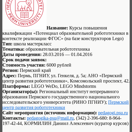
Название:
Курсы повышения
квалификации «Потенциал образовательной робототехники в
контексте реализации ФГОС» (на базе конструкторов Lego)
Тип:
школа мастеркласс
Тематика:
образовательная робототехника
Даты проведения:
28.03.2016 — 01.04.2016
Срок подачи заявок:
Стоимость участия:
6000 рублей
Регион:
Пермский край
Адрес:
Пермь, ПГНИУ, ул. Генкеля, д. 5а; АНО «Пермский
центр развития робототехники», Комсомольский проспект, 42.
Платформы:
LEGO WeDo, LEGO Mindstorms
Организатор(ы):
Региональный институт непрерывного
образования Пермского государственного национального
исследовательского университета (РИНО ПГНИУ);
Пермский
центр развития робототехники
Сайт мероприятия (источник информации):
pedagogi.psu.ru
Контакты:
pedagogika-psu@mail.ru
, (342) 2-396-680: 8-964-
197-42-44, КОРМИЛИН Даниил Алексеевич (куратор курсов)