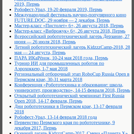
2019, Пермь
Робофест-Урал, 19-20 февраля 2019, Пермь
Международный фестиваль научно-популярного кино
FUTURE.DOC, 29 ноября — 2 декабря, Пермь
Мастер-класс «Пистолет» 6+, 26 августа 2018, Пермь
Мастер-класс «Виброжук» 6+, 26 августа 2018, Пермь
Всероссийский робототехнический лагерь Дерзание, 27
июня — 26 июля 2018, Пермь
Летний робототехнический лагерь KidzzzCamp-2018, 28
мая — 24 августа, Пермь
ПАРА ИКаРёнок, 10-24 мая 2018 года, Пермь
Турнир ИИ для промышленных роботов по
Аэрохоккею, 1-7 мая 2018
Региональный отборочный этап RoboCup Russia Open в
Пермском крае, 30-31 марта 2018
Конференция «Робототехника и образование: школа,
университет, производство», 14-15 февраля 2018, Пермь
Открытый робототехнический чемпионат First Russia
Open 2018, 14-17 февраля, Пермь
Дни робототехники в Пермском крае, 13-17 февраля
2018
Робофест-Урал, 13-14 февраля 2018 года
Первенство Пермского края по робототехнике, 9
декабря 2017, Пермь
Осенний лагерь KidzzzCamp-2017. Смена «Планета Х»,