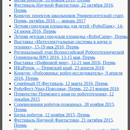
Фестиваль Научной Фантастики, 22 октября 2016,
Пермь
Конкурс проектов школьников Университетский старт,
Пермь, октябрь 2016 — январь 2017
Летняя городская площадка для детей «РобоПарк», 14-
24 июня 2016, Пермь
Летняя детская городская площадка «RoboCamp», Пермь
Выставка «Интеллектуальные системы в науке и
технике», 15-19 мая 2016, Пермь
Региональный этап Всероссийской Робототехнической
Олимпиады ВРО 2016, 13-15 мая, Пермь
Выставка «Цифровой мир», 12-21 мая 2016, Пермь
ИКаРенок — Пермский край, 23 апреля 2016
Конкурс «Робоэврика: робот-исследователь», 9 апреля
2016, Пермь
Семейный IT-Фестиваль, 12 марта 2016, Пермь
РобоФест-Урал-Поволжье, Пермь, 22-23 января 2016
Первенство Пермского края по робототехнике, 12
декабря 2015
Соревнования роботов-пожарных, 28 ноября 2015,
Пермь
Битва роботов, 12 ноября 2015, Пермь
Фестиваль Научной Фантастики, 21 октября 2015,
Пермь