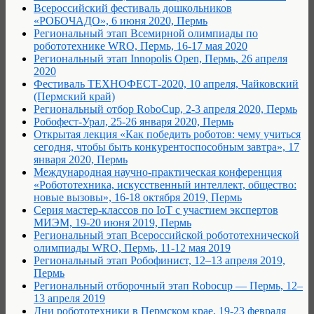
Всероссийский фестиваль дошкольников
«РОБОЧАДО», 6 июня 2020, Пермь
Региональный этап Всемирной олимпиады по
робототехнике WRO, Пермь, 16-17 мая 2020
Региональный этап Innopolis Open, Пермь, 26 апреля
2020
Фестиваль ТЕХНОФЕСТ-2020, 10 апреля, Чайковский
(Пермский край)
Региональный отбор RoboCup, 2-3 апреля 2020, Пермь
Робофест-Урал, 25-26 января 2020, Пермь
Открытая лекция «Как победить роботов: чему учиться
сегодня, чтобы быть конкурентоспособным завтра», 17
января 2020, Пермь
Международная научно-практическая конференция
«Робототехника, искусственный интеллект, общество:
новые вызовы», 16-18 октября 2019, Пермь
Серия мастер-классов по IoT с участием экспертов
МИЭМ, 19-20 июня 2019, Пермь
Региональный этап Всероссийской робототехнической
олимпиады WRO, Пермь, 11-12 мая 2019
Региональный этап Робофинист, 12–13 апреля 2019,
Пермь
Региональный отборочный этап Robocup — Пермь, 12–
13 апреля 2019
Дни робототехники в Пермском крае, 19-23 февраля