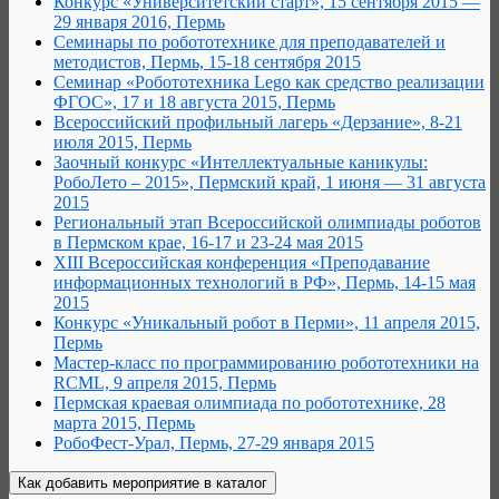
Конкурс «Университетский старт», 15 сентября 2015 —
29 января 2016, Пермь
Семинары по робототехнике для преподавателей и
методистов, Пермь, 15-18 сентября 2015
Семинар «Робототехника Lego как средство реализации
ФГОС», 17 и 18 августа 2015, Пермь
Всероссийский профильный лагерь «Дерзание», 8-21
июля 2015, Пермь
Заочный конкурс «Интеллектуальные каникулы:
РобоЛето – 2015», Пермский край, 1 июня — 31 августа
2015
Региональный этап Всероссийской олимпиады роботов
в Пермском крае, 16-17 и 23-24 мая 2015
XIII Всероссийская конференция «Преподавание
информационных технологий в РФ», Пермь, 14-15 мая
2015
Конкурс «Уникальный робот в Перми», 11 апреля 2015,
Пермь
Мастер-класс по программированию робототехники на
RCML, 9 апреля 2015, Пермь
Пермская краевая олимпиада по робототехнике, 28
марта 2015, Пермь
РобоФест-Урал, Пермь, 27-29 января 2015