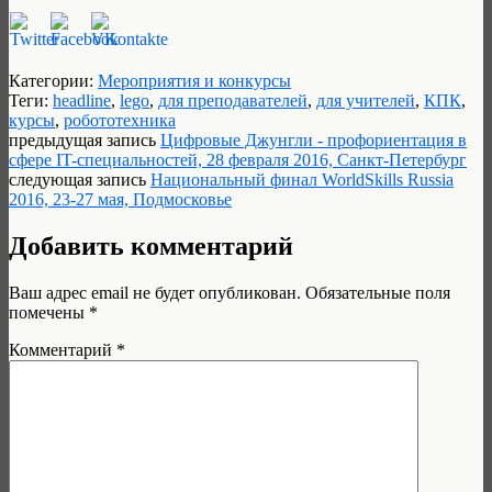
Категории:
Мероприятия и конкурсы
Теги:
headline
,
lego
,
для преподавателей
,
для учителей
,
КПК
,
курсы
,
робототехника
предыдущая запись
Цифровые Джунгли - профориентация в
сфере IT-специальностей, 28 февраля 2016, Санкт-Петербург
следующая запись
Национальный финал WorldSkills Russia
2016, 23-27 мая, Подмосковье
Добавить комментарий
Ваш адрес email не будет опубликован.
Обязательные поля
помечены
*
Комментарий
*