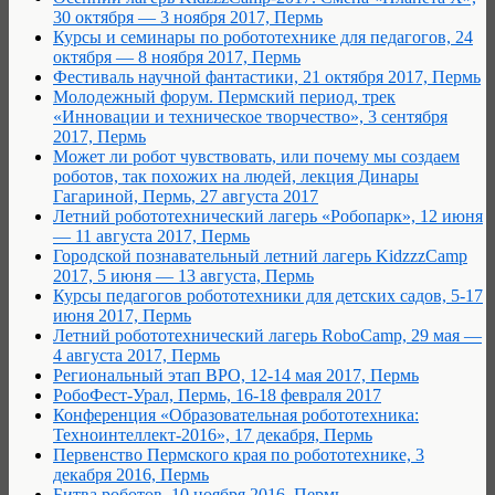
30 октября — 3 ноября 2017, Пермь
Курсы и семинары по робототехнике для педагогов, 24
октября — 8 ноября 2017, Пермь
Фестиваль научной фантастики, 21 октября 2017, Пермь
Молодежный форум. Пермский период, трек
«Инновации и техническое творчество», 3 сентября
2017, Пермь
Может ли робот чувствовать, или почему мы создаем
роботов, так похожих на людей, лекция Динары
Гагариной, Пермь, 27 августа 2017
Летний робототехнический лагерь «Робопарк», 12 июня
— 11 августа 2017, Пермь
Городской познавательный летний лагерь KidzzzCamp
2017, 5 июня — 13 августа, Пермь
Курсы педагогов робототехники для детских садов, 5-17
июня 2017, Пермь
Летний робототехнический лагерь RoboCamp, 29 мая —
4 августа 2017, Пермь
Региональный этап ВРО, 12-14 мая 2017, Пермь
РобоФест-Урал, Пермь, 16-18 февраля 2017
Конференция «Образовательная робототехника:
Техноинтеллект-2016», 17 декабря, Пермь
Первенство Пермского края по робототехнике, 3
декабря 2016, Пермь
Битва роботов, 10 ноября 2016, Пермь