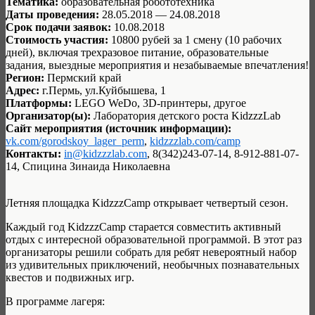
Тематика:
образовательная робототехника
Даты проведения:
28.05.2018 — 24.08.2018
Срок подачи заявок:
10.08.2018
Стоимость участия:
10800 рубей за 1 смену (10 рабочих
дней), включая трехразовое питание, образовательные
задания, выездные мероприятия и незабываемые впечатления!
Регион:
Пермский край
Адрес:
г.Пермь, ул.Куйбышева, 1
Платформы:
LEGO WeDo, 3D-принтеры, другое
Организатор(ы):
Лаборатория детского роста KidzzzLab
Сайт мероприятия (источник информации):
vk.com/gorodskoy_lager_perm
,
kidzzzlab.com/camp
Контакты:
in@kidzzzlab.com
, 8(342)243-07-14, 8-912-881-07-
14, Спицина Зинаида Николаевна
Летняя площадка KidzzzCamp открывает четвертый сезон.
Каждый год KidzzzCamp старается совместить активный
отдых с интересной образовательной программой. В этот раз
организаторы решили собрать для ребят невероятный набор
из удивительных приключений, необычных познавательных
квестов и подвижных игр.
В программе лагеря: