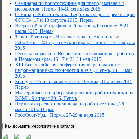
Семинары по робототехнике для преподавателей и
методистов, Пермь, 15-18 сентября 2015
Семинар «Робототехника Lego как средство реализации
ФГОС», 17 и 18 августа 2015, Пермь
Всероссийский профильный лагерь «Дерзание», 8-21
июля 2015, Пермь
Заочный конкурс «Интеллектуальные каникулы:
РобоЛето – 2015», Пермский край, 1 июня — 31 августа
2015
Региональный этап Всероссийской олимпиады роботов
в Пермском крае, 16-17 и 23-24 мая 2015
XIII Всероссийская конференция «Преподавание
информационных технологий в РФ», Пермь, 14-15 мая
2015
Конкурс «Уникальный робот в Перми», 11 апреля 2015,
Пермь
Мастер-класс по программированию робототехники на
RCML, 9 апреля 2015, Пермь
Пермская краевая олимпиада по робототехнике, 28
марта 2015, Пермь
РобоФест-Урал, Пермь, 27-29 января 2015