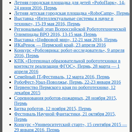
Летняя городская площадка для детей «РобоПарк», 14-
24 июня 2016, Пермь
Летняя детская городская площадка «RoboCamp», Пермь
Выставка «Интеллектуальные системы в науке и
технике», 15-19 мая 2016, Пермь
Региональный этап Всероссийской Робототехнической
Олимпиады ВРО 2016, 13-15 мая, Пермь
Выставка «Цифровой мир», 12-21 мая 2016, Пермь
ИКаРенок — Пермский край, 23 апреля 2016
Конкурс «Робоэврика: робот-исследователь», 9 апреля
2016, Пермь
КПК «Потенциал образовательной робототехники в
контексте реализации ФГОС», Пермь, 28 марта — 1
апреля 2016
Семейный IT-Фестиваль, 12 марта 2016, Пермь
РобоФест-Урал-Поволжье, Пермь, 22-23 января 2016
Первенство Пермского края по робототехнике, 12
декабря 2015
Соревнования роботов-пожарных, 28 ноября 2015,
Пермь
Битва роботов, 12 ноября 2015, Пермь
Фестиваль Научной Фантастики, 21 октября 2015,
Пермь
Конкурс «Университетский старт», 15 сентября 2015 —
29 января 2016, Пермь