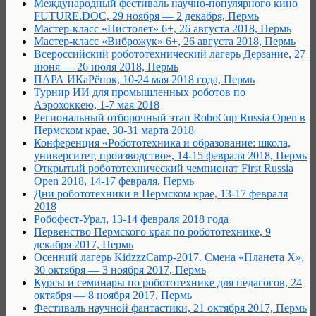
Международный фестиваль научно-популярного кино
FUTURE.DOC, 29 ноября — 2 декабря, Пермь
Мастер-класс «Пистолет» 6+, 26 августа 2018, Пермь
Мастер-класс «Виброжук» 6+, 26 августа 2018, Пермь
Всероссийский робототехнический лагерь Дерзание, 27
июня — 26 июля 2018, Пермь
ПАРА ИКаРёнок, 10-24 мая 2018 года, Пермь
Турнир ИИ для промышленных роботов по
Аэрохоккею, 1-7 мая 2018
Региональный отборочный этап RoboCup Russia Open в
Пермском крае, 30-31 марта 2018
Конференция «Робототехника и образование: школа,
университет, производство», 14-15 февраля 2018, Пермь
Открытый робототехнический чемпионат First Russia
Open 2018, 14-17 февраля, Пермь
Дни робототехники в Пермском крае, 13-17 февраля
2018
Робофест-Урал, 13-14 февраля 2018 года
Первенство Пермского края по робототехнике, 9
декабря 2017, Пермь
Осенний лагерь KidzzzCamp-2017. Смена «Планета Х»,
30 октября — 3 ноября 2017, Пермь
Курсы и семинары по робототехнике для педагогов, 24
октября — 8 ноября 2017, Пермь
Фестиваль научной фантастики, 21 октября 2017, Пермь