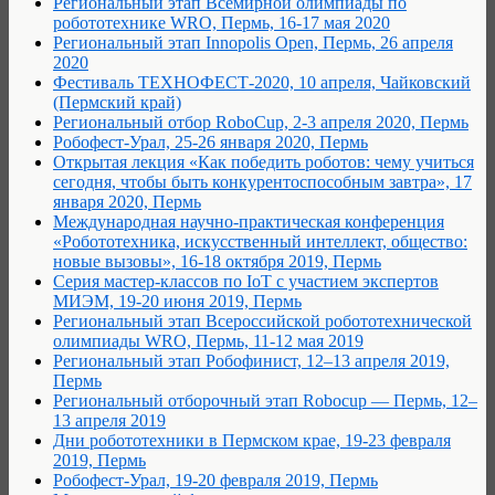
Региональный этап Всемирной олимпиады по
робототехнике WRO, Пермь, 16-17 мая 2020
Региональный этап Innopolis Open, Пермь, 26 апреля
2020
Фестиваль ТЕХНОФЕСТ-2020, 10 апреля, Чайковский
(Пермский край)
Региональный отбор RoboCup, 2-3 апреля 2020, Пермь
Робофест-Урал, 25-26 января 2020, Пермь
Открытая лекция «Как победить роботов: чему учиться
сегодня, чтобы быть конкурентоспособным завтра», 17
января 2020, Пермь
Международная научно-практическая конференция
«Робототехника, искусственный интеллект, общество:
новые вызовы», 16-18 октября 2019, Пермь
Серия мастер-классов по IoT с участием экспертов
МИЭМ, 19-20 июня 2019, Пермь
Региональный этап Всероссийской робототехнической
олимпиады WRO, Пермь, 11-12 мая 2019
Региональный этап Робофинист, 12–13 апреля 2019,
Пермь
Региональный отборочный этап Robocup — Пермь, 12–
13 апреля 2019
Дни робототехники в Пермском крае, 19-23 февраля
2019, Пермь
Робофест-Урал, 19-20 февраля 2019, Пермь