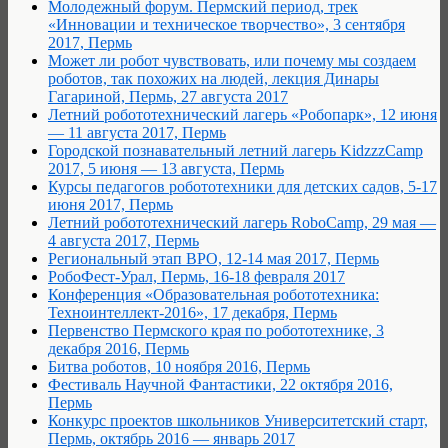
Молодежный форум. Пермский период, трек
«Инновации и техническое творчество», 3 сентября
2017, Пермь
Может ли робот чувствовать, или почему мы создаем
роботов, так похожих на людей, лекция Динары
Гагариной, Пермь, 27 августа 2017
Летний робототехнический лагерь «Робопарк», 12 июня
— 11 августа 2017, Пермь
Городской познавательный летний лагерь KidzzzCamp
2017, 5 июня — 13 августа, Пермь
Курсы педагогов робототехники для детских садов, 5-17
июня 2017, Пермь
Летний робототехнический лагерь RoboCamp, 29 мая —
4 августа 2017, Пермь
Региональный этап ВРО, 12-14 мая 2017, Пермь
РобоФест-Урал, Пермь, 16-18 февраля 2017
Конференция «Образовательная робототехника:
Техноинтеллект-2016», 17 декабря, Пермь
Первенство Пермского края по робототехнике, 3
декабря 2016, Пермь
Битва роботов, 10 ноября 2016, Пермь
Фестиваль Научной Фантастики, 22 октября 2016,
Пермь
Конкурс проектов школьников Университетский старт,
Пермь, октябрь 2016 — январь 2017