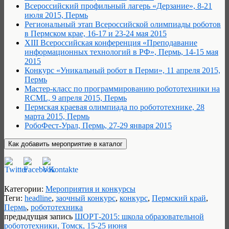
Всероссийский профильный лагерь «Дерзание», 8-21
июля 2015, Пермь
Региональный этап Всероссийской олимпиады роботов
в Пермском крае, 16-17 и 23-24 мая 2015
XIII Всероссийская конференция «Преподавание
информационных технологий в РФ», Пермь, 14-15 мая
2015
Конкурс «Уникальный робот в Перми», 11 апреля 2015,
Пермь
Мастер-класс по программированию робототехники на
RCML, 9 апреля 2015, Пермь
Пермская краевая олимпиада по робототехнике, 28
марта 2015, Пермь
РобоФест-Урал, Пермь, 27-29 января 2015
Категории:
Мероприятия и конкурсы
Теги:
headline
,
заочный конкурс
,
конкурс
,
Пермский край
,
Пермь
,
робототехника
предыдущая запись
ШОРТ-2015: школа образовательной
робототехники, Томск, 15-25 июня