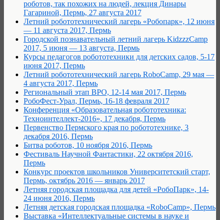
роботов, так похожих на людей, лекция Динары
Гагариной, Пермь, 27 августа 2017
Летний робототехнический лагерь «Робопарк», 12 июня
— 11 августа 2017, Пермь
Городской познавательный летний лагерь KidzzzCamp
2017, 5 июня — 13 августа, Пермь
Курсы педагогов робототехники для детских садов, 5-17
июня 2017, Пермь
Летний робототехнический лагерь RoboCamp, 29 мая —
4 августа 2017, Пермь
Региональный этап ВРО, 12-14 мая 2017, Пермь
РобоФест-Урал, Пермь, 16-18 февраля 2017
Конференция «Образовательная робототехника:
Техноинтеллект-2016», 17 декабря, Пермь
Первенство Пермского края по робототехнике, 3
декабря 2016, Пермь
Битва роботов, 10 ноября 2016, Пермь
Фестиваль Научной Фантастики, 22 октября 2016,
Пермь
Конкурс проектов школьников Университетский старт,
Пермь, октябрь 2016 — январь 2017
Летняя городская площадка для детей «РобоПарк», 14-
24 июня 2016, Пермь
Летняя детская городская площадка «RoboCamp», Пермь
Выставка «Интеллектуальные системы в науке и