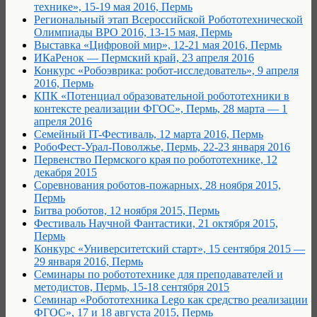
технике», 15-19 мая 2016, Пермь
Региональный этап Всероссийской Робототехнической
Олимпиады ВРО 2016, 13-15 мая, Пермь
Выставка «Цифровой мир», 12-21 мая 2016, Пермь
ИКаРенок — Пермский край, 23 апреля 2016
Конкурс «Робоэврика: робот-исследователь», 9 апреля
2016, Пермь
КПК «Потенциал образовательной робототехники в
контексте реализации ФГОС», Пермь, 28 марта — 1
апреля 2016
Семейный IT-Фестиваль, 12 марта 2016, Пермь
РобоФест-Урал-Поволжье, Пермь, 22-23 января 2016
Первенство Пермского края по робототехнике, 12
декабря 2015
Соревнования роботов-пожарных, 28 ноября 2015,
Пермь
Битва роботов, 12 ноября 2015, Пермь
Фестиваль Научной Фантастики, 21 октября 2015,
Пермь
Конкурс «Университетский старт», 15 сентября 2015 —
29 января 2016, Пермь
Семинары по робототехнике для преподавателей и
методистов, Пермь, 15-18 сентября 2015
Семинар «Робототехника Lego как средство реализации
ФГОС», 17 и 18 августа 2015, Пермь