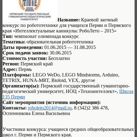
Название:
Краевой заочный
конкурс по робототехнике для учащихся Перми и Пермского
края «Интеллектуальные каникулы: РобоЛето – 2015»
Тип:
чемпионат олимпиада конкурс
Тематика:
образовательная робототехника
Даты проведения:
01.06.2015 — 31.08.2015
Срок подачи заявок:
30.06.2015
Стоимость участия:
Бесплатно
Регион:
Пермский край
Адрес:
Пермь
Платформы:
LEGO WeDo, LEGO Mindstorms, Arduino,
TETRIX, HUNA-MRT, Bioloid, VEX, другое
Организатор(ы):
Пермский государственный гуманитарно-
педагогический университет, НОЦ «Техноинтеллект»,
Школа
135 Перми
Сайт мероприятия (источник информации):
Контакты:
roboleto2014@mail.ru
, 8 (342)2 386 478,
Оспенникова Елена Васильевна
Участники конкурса: учащиеся средних общеобразовательных
школ г. Перми и Пермского края.