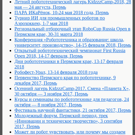
Летний робототехнический лагерь KidzzzCamp-2018, 28
мая — 24 августа, Пермь
ПАРА ИКаРёнок, 10-24 мая 2018 года, Пермь
Турнир ИИ для промышленных роботов по
Аэрохоккею, 1-7 мая 2018
Региональный отборочный этап RoboCup Russia Open в
Пермском крае, 30-31 марта 2018
Конференция «Робототехника и образование: школа,
университет, производство», 14-15 февраля 2018, Пермь
Открытый робототехнический чемпионат First Russia
Open 2018, 14-17 февраля, Пермь
Дни робототехники в Пермском крае, 13-17 февраля
2018
Робофест-Урал, 13-14 февраля 2018 года
Первенство Пермского края по робототехнике, 9
декабря 2017, Пермь
Осенний лагерь KidzzzCamp-2017. Смена «Планета Х»,
30 октября — 3 ноября 2017, Пермь
Курсы и семинары по робототехнике для педагогов, 24
октября — 8 ноября 2017, Пермь
Фестиваль научной фантастики, 21 октября 2017, Пермь
Молодежный форум. Пермский период, трек
«Инновации и техническое творчество», 3 сентября
2017, Пермь
Может ли робот чувствовать, или почему мы создаем