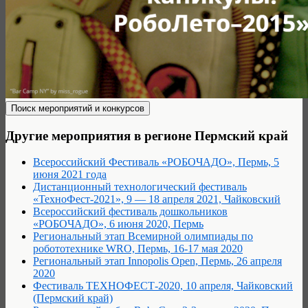
Другие мероприятия в регионе Пермский край
Всероссийский Фестиваль «РОБОЧАДО», Пермь, 5
июня 2021 года
Дистанционный технологический фестиваль
«ТехноФест-2021», 9 — 18 апреля 2021, Чайковский
Всероссийский фестиваль дошкольников
«РОБОЧАДО», 6 июня 2020, Пермь
Региональный этап Всемирной олимпиады по
робототехнике WRO, Пермь, 16-17 мая 2020
Региональный этап Innopolis Open, Пермь, 26 апреля
2020
Фестиваль ТЕХНОФЕСТ-2020, 10 апреля, Чайковский
(Пермский край)