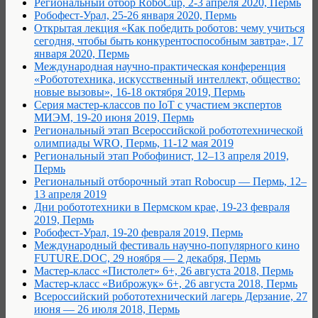
Региональный отбор RoboCup, 2-3 апреля 2020, Пермь
Робофест-Урал, 25-26 января 2020, Пермь
Открытая лекция «Как победить роботов: чему учиться
сегодня, чтобы быть конкурентоспособным завтра», 17
января 2020, Пермь
Международная научно-практическая конференция
«Робототехника, искусственный интеллект, общество:
новые вызовы», 16-18 октября 2019, Пермь
Серия мастер-классов по IoT с участием экспертов
МИЭМ, 19-20 июня 2019, Пермь
Региональный этап Всероссийской робототехнической
олимпиады WRO, Пермь, 11-12 мая 2019
Региональный этап Робофинист, 12–13 апреля 2019,
Пермь
Региональный отборочный этап Robocup — Пермь, 12–
13 апреля 2019
Дни робототехники в Пермском крае, 19-23 февраля
2019, Пермь
Робофест-Урал, 19-20 февраля 2019, Пермь
Международный фестиваль научно-популярного кино
FUTURE.DOC, 29 ноября — 2 декабря, Пермь
Мастер-класс «Пистолет» 6+, 26 августа 2018, Пермь
Мастер-класс «Виброжук» 6+, 26 августа 2018, Пермь
Всероссийский робототехнический лагерь Дерзание, 27
июня — 26 июля 2018, Пермь