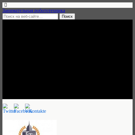
Занимательная робототехника
30 мая, 2015 • нет комментариев
Заочный конкурс
«Интеллектуальные
каникулы: РобоЛето – 2015»,
Пермский край, 1 июня — 31
августа 2015
Занимательная робототехника