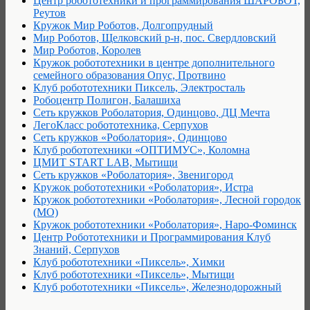
Центр робототехники и программирования ШАРОБОТ,
Реутов
Кружок Мир Роботов, Долгопрудный
Мир Роботов, Щелковский р-н, пос. Свердловский
Мир Роботов, Королев
Кружок робототехники в центре дополнительного
семейного образования Опус, Протвино
Клуб робототехники Пиксель, Электросталь
Робоцентр Полигон, Балашиха
Сеть кружков Роболатория, Одинцово, ДЦ Мечта
ЛегоКласс робототехника, Серпухов
Сеть кружков «Роболатория», Одинцово
Клуб робототехники «ОПТИМУС», Коломна
ЦМИТ START LAB, Мытищи
Сеть кружков «Роболатория», Звенигород
Кружок робототехники «Роболатория», Истра
Кружок робототехники «Роболатория», Лесной городок
(МО)
Кружок робототехники «Роболатория», Наро-Фоминск
Центр Робототехники и Программирования Клуб
Знаний, Серпухов
Клуб робототехники «Пиксель», Химки
Клуб робототехники «Пиксель», Мытищи
Клуб робототехники «Пиксель», Железнодорожный