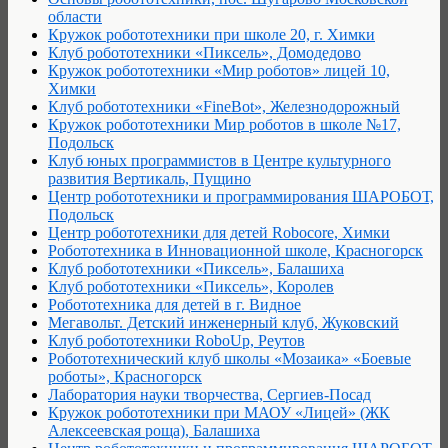
области
Кружок робототехники при школе 20, г. Химки
Клуб робототехники «Пиксель», Домодедово
Кружок робототехники «Мир роботов» лицей 10,
Химки
Клуб робототехники «FineBot», Железнодорожный
Кружок робототехники Мир роботов в школе №17,
Подольск
Клуб юных программистов в Центре культурного
развития Вертикаль, Пущино
Центр робототехники и программирования ШАРОБОТ,
Подольск
Центр робототехники для детей Robocore, Химки
Робототехника в Инновационной школе, Красногорск
Клуб робототехники «Пиксель», Балашиха
Клуб робототехники «Пиксель», Королев
Робототехника для детей в г. Видное
Мегавольт. Детский инженерный клуб, Жуковский
Клуб робототехники RoboUp, Реутов
Робототехнический клуб школы «Мозаика» «Боевые
роботы», Красногорск
Лаборатория науки творчества, Сергиев-Посад
Кружок робототехники при МАОУ «Лицей» (ЖК
Алексеевская роща), Балашиха