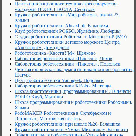
Центр инновационного технического творчества
молодежи ТЕХНОШКОЛА, Серпухов
Кружок робототехники «Мир роботов», школа 27,
Химки
Кружок робототехники AlmazLab, Балашиха
Клуб робототехники РОББО, Жулебино, Люберцы
Студия робототехники Роботекс, г. Московский (МО)
Кружок робототехники детского морского Центра
«Альбатрос», Домодедово
Робототехника «КвестиУМ», Щелково
Лаборатория робототехники «Пиксель», Чехов
Лаборатория робототехники «Пиксель», Подольск
Детская юношеская академия инновационного развития,
Шатура
Центр робототехники Youngeek, Подольск
Лаборатория робототехники XRobo, Мытищи
Школа робототехники, программирования и 3D-печати
РОББО Клуб, Мытищи
Школа программирования и робототехники Робохимки,
Химки
РобоMAKER Робототехника в Октябрьском и
Островцах, Московская область
Кружок робототехники при школе №26, Балашиха
Кружок робототехники «Умная Механика», Балашиха
Образовательная робототехника «Умная Механика»,