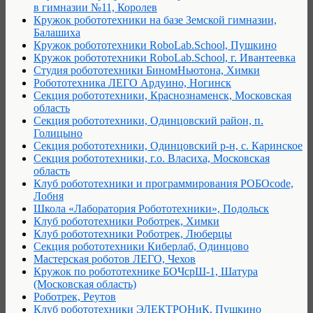
в гимназии №11, Королев
Кружок робототехники на базе Земской гимназии,
Балашиха
Кружок робототехники RoboLab.School, Пушкино
Кружок робототехники RoboLab.School, г. Ивантеевка
Студия робототехники БиномНьютона, Химки
Робототехника ЛЕГО Ардуино, Ногинск
Секция робототехники, Краснознаменск, Московская
область
Секция робототехники, Одинцовский район, п.
Голицыно
Секция робототехники, Одинцовский р-н, с. Каринское
Секция робототехники, г.о. Власиха, Московская
область
Клуб робототехники и программирования РОБОcode,
Лобня
Школа «Лаборатория Робототехники», Подольск
Клуб робототехники Роботрек, Химки
Клуб робототехники Роботрек, Люберцы
Секция робототехники Киберлаб, Одинцово
Мастерская роботов ЛЕГО, Чехов
Кружок по робототехнике БОЧсрШ-1, Шатура
(Московская область)
Роботрек, Реутов
Клуб робототехники ЭЛЕКТРОНиК, Пушкино