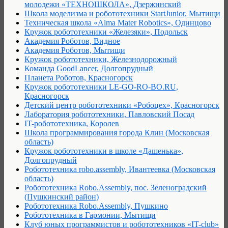
молодежи «ТЕХНОШКОЛА», Дзержинский
Школа моделизма и робототехники StartJunior, Мытищи
Техническая школа «Alma Mater Robotics», Одинцово
Кружок робототехники «Железяки», Подольск
Академия Роботов, Видное
Академия Роботов, Мытищи
Кружок робототехники, Железнодорожный
Команда GoodLancer, Долгопрудный
Планета Роботов, Красногорск
Кружок робототехники LE-GO-RO-BO.RU,
Красногорск
Детский центр робототехники «Робоцех», Красногорск
Лаборатория робототехники, Павловский Посад
IT-робототехника, Королев
Школа программирования города Клин (Московская
область)
Кружок робототехники в школе «Дашенька»,
Долгопрудный
Робототехника robo.assembly, Ивантеевка (Московская
область)
Робототехника Robo.Assembly, пос. Зеленоградский
(Пушкинский район)
Робототехника Robo.Assembly, Пушкино
Робототехника в Гармонии, Мытищи
Клуб юных программистов и робототехников «IT-club»