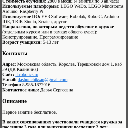
Стоимость обучения:
2800 в месяц (4 занятия по 3 ак.часа)
Используемые платформы:
LEGO WeDo, LEGO Mindstorms,
Arduino, Raspberry Pi
Используемое ПО:
EV3 Software, Robolab, RobotC, Arduino
IDE, TRIK Studio, Scratch, другое
Направления, по которым ведется обучение в кружке
(отдельным курсом или в рамках общего курса):
Конструирование, Программирование
Возраст учащихся:
5-13 лет
Контакты
Адрес:
Московская область, Королев, Терешковой дом 1, каб
39 (ДК Калинина)
Сайт:
it-robotics.ru
E-mail:
dashunchiksan@gmail.com
Телефон:
8-985-1872916
Контактное лицо:
Дарья Сергеевна
Описание
Первое занятие бесплатное.
В каких соревнованиях участвовали учащиеся кружка за
последние 3 года или выпускники последних 2 лет: