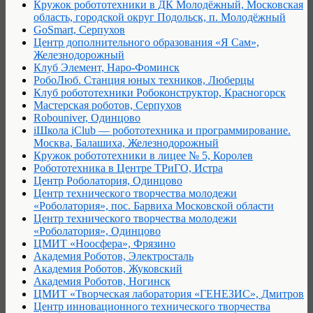
Кружок робототехники в ДК Молодёжный, Московская
область, городской округ Подольск, п. Молодёжный
GoSmart, Серпухов
Центр дополнительного образования «Я Сам»,
Железнодорожный
Клуб Элемент, Наро-Фоминск
РобоЛюб. Станция юных техников, Люберцы
Клуб робототехники Робоконструктор, Красногорск
Мастерская роботов, Серпухов
Robouniver, Одинцово
iШкола iClub — робототехника и программирование.
Москва, Балашиха, Железнодорожный
Кружок робототехники в лицее № 5, Королев
Робототехника в Центре ТРиГО, Истра
Центр Роболатория, Одинцово
Центр технического творчества молодежи
«Роболатория», пос. Барвиха Московской области
Центр технического творчества молодежи
«Роболатория», Одинцово
ЦМИТ «Ноосфера», Фрязино
Академия Роботов, Электросталь
Академия Роботов, Жуковский
Академия Роботов, Ногинск
ЦМИТ «Творческая лаборатория «ГЕНЕЗИС», Дмитров
Центр инновационного технического творчества