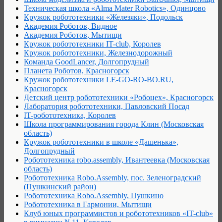
Техническая школа «Alma Mater Robotics», Одинцово
Кружок робототехники «Железяки», Подольск
Академия Роботов, Видное
Академия Роботов, Мытищи
Кружок робототехники IT-club, Королев
Кружок робототехники, Железнодорожный
Команда GoodLancer, Долгопрудный
Планета Роботов, Красногорск
Кружок робототехники LE-GO-RO-BO.RU,
Красногорск
Детский центр робототехники «Робоцех», Красногорск
Лаборатория робототехники, Павловский Посад
IT-робототехника, Королев
Школа программирования города Клин (Московская
область)
Кружок робототехники в школе «Дашенька»,
Долгопрудный
Робототехника robo.assembly, Ивантеевка (Московская
область)
Робототехника Robo.Assembly, пос. Зеленоградский
(Пушкинский район)
Робототехника Robo.Assembly, Пушкино
Робототехника в Гармонии, Мытищи
Клуб юных программистов и робототехников «IT-club»