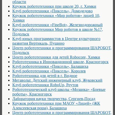
области
Кружок робототехники при школе 20, г. Химки
Клуб робототехники «Пиксель», Домодедово
Кружок робототехники «Мир роботов» лицей 10,
Химки
Клуб робототехники «FineBot», Железнодорожный
Кружок робототехники Мир роботов в школе №17,
Подольск
Клуб юных программистов в Центре культурного
развития Вертикаль, Пущино
Центр робототехники и программирования ШАРОБОТ,
Подольск
Центр робототехники для детей Robocore, Химки
Робототехника в Инновационной школе, Красногорск
Клуб робототехники «Пиксель», Балашиха
Клуб робототехники «Пиксель», Королев
Робототехника для детей в г. Видное
Мегавольт. Детский инженерный клуб, Жуковский
Клуб робототехники RoboUp, Реутов
Робототехнический клуб школы «Мозаика» «Боевые
роботы», Красногорск
Лаборатория науки творчества, Сергиев-Посад
Кружок робототехники при МАОУ «Лицей» (ЖК
Алексеевская роща), Балашиха
Центр робототехники и программирования ШАРОБОТ,