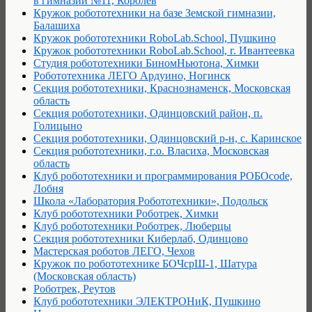
в гимназии №11, Королев
Кружок робототехники на базе Земской гимназии,
Балашиха
Кружок робототехники RoboLab.School, Пушкино
Кружок робототехники RoboLab.School, г. Ивантеевка
Студия робототехники БиномНьютона, Химки
Робототехника ЛЕГО Ардуино, Ногинск
Секция робототехники, Краснознаменск, Московская
область
Секция робототехники, Одинцовский район, п.
Голицыно
Секция робототехники, Одинцовский р-н, с. Каринское
Секция робототехники, г.о. Власиха, Московская
область
Клуб робототехники и программирования РОБОcode,
Лобня
Школа «Лаборатория Робототехники», Подольск
Клуб робототехники Роботрек, Химки
Клуб робототехники Роботрек, Люберцы
Секция робототехники Киберлаб, Одинцово
Мастерская роботов ЛЕГО, Чехов
Кружок по робототехнике БОЧсрШ-1, Шатура
(Московская область)
Роботрек, Реутов
Клуб робототехники ЭЛЕКТРОНиК, Пушкино