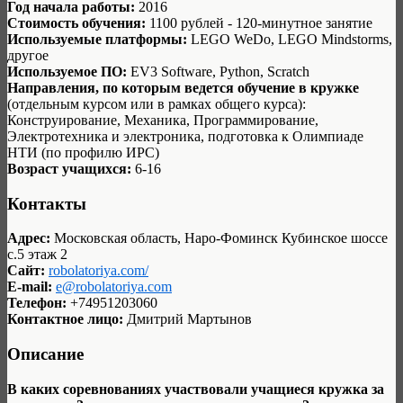
Год начала работы:
2016
Стоимость обучения:
1100 рублей - 120-минутное занятие
Используемые платформы:
LEGO WeDo, LEGO Mindstorms,
другое
Используемое ПО:
EV3 Software, Python, Scratch
Направления, по которым ведется обучение в кружке
(отдельным курсом или в рамках общего курса):
Конструирование, Механика, Программирование,
Электротехника и электроника, подготовка к Олимпиаде
НТИ (по профилю ИРС)
Возраст учащихся:
6-16
Контакты
Адрес:
Московская область, Наро-Фоминск Кубинское шоссе
с.5 этаж 2
Сайт:
robolatoriya.com/
E-mail:
e@robolatoriya.com
Телефон:
+74951203060
Контактное лицо:
Дмитрий Мартынов
Описание
В каких соревнованиях участвовали учащиеся кружка за