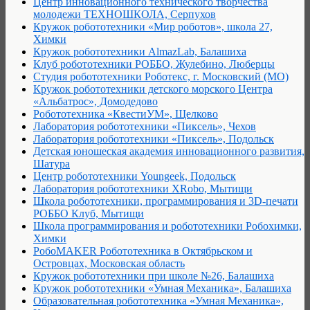
Центр инновационного технического творчества
молодежи ТЕХНОШКОЛА, Серпухов
Кружок робототехники «Мир роботов», школа 27,
Химки
Кружок робототехники AlmazLab, Балашиха
Клуб робототехники РОББО, Жулебино, Люберцы
Студия робототехники Роботекс, г. Московский (МО)
Кружок робототехники детского морского Центра
«Альбатрос», Домодедово
Робототехника «КвестиУМ», Щелково
Лаборатория робототехники «Пиксель», Чехов
Лаборатория робототехники «Пиксель», Подольск
Детская юношеская академия инновационного развития,
Шатура
Центр робототехники Youngeek, Подольск
Лаборатория робототехники XRobo, Мытищи
Школа робототехники, программирования и 3D-печати
РОББО Клуб, Мытищи
Школа программирования и робототехники Робохимки,
Химки
РобоMAKER Робототехника в Октябрьском и
Островцах, Московская область
Кружок робототехники при школе №26, Балашиха
Кружок робототехники «Умная Механика», Балашиха
Образовательная робототехника «Умная Механика»,