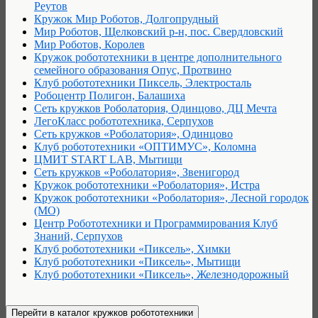
Реутов
Кружок Мир Роботов, Долгопрудный
Мир Роботов, Щелковский р-н, пос. Свердловский
Мир Роботов, Королев
Кружок робототехники в центре дополнительного
семейного образования Опус, Протвино
Клуб робототехники Пиксель, Электросталь
Робоцентр Полигон, Балашиха
Сеть кружков Роболатория, Одинцово, ДЦ Мечта
ЛегоКласс робототехника, Серпухов
Сеть кружков «Роболатория», Одинцово
Клуб робототехники «ОПТИМУС», Коломна
ЦМИТ START LAB, Мытищи
Сеть кружков «Роболатория», Звенигород
Кружок робототехники «Роболатория», Истра
Кружок робототехники «Роболатория», Лесной городок
(МО)
Центр Робототехники и Программирования Клуб
Знаний, Серпухов
Клуб робототехники «Пиксель», Химки
Клуб робототехники «Пиксель», Мытищи
Клуб робототехники «Пиксель», Железнодорожный