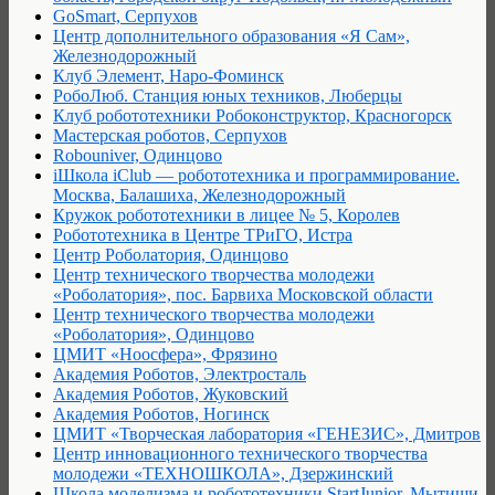
GoSmart, Серпухов
Центр дополнительного образования «Я Сам»,
Железнодорожный
Клуб Элемент, Наро-Фоминск
РобоЛюб. Станция юных техников, Люберцы
Клуб робототехники Робоконструктор, Красногорск
Мастерская роботов, Серпухов
Robouniver, Одинцово
iШкола iClub — робототехника и программирование.
Москва, Балашиха, Железнодорожный
Кружок робототехники в лицее № 5, Королев
Робототехника в Центре ТРиГО, Истра
Центр Роболатория, Одинцово
Центр технического творчества молодежи
«Роболатория», пос. Барвиха Московской области
Центр технического творчества молодежи
«Роболатория», Одинцово
ЦМИТ «Ноосфера», Фрязино
Академия Роботов, Электросталь
Академия Роботов, Жуковский
Академия Роботов, Ногинск
ЦМИТ «Творческая лаборатория «ГЕНЕЗИС», Дмитров
Центр инновационного технического творчества
молодежи «ТЕХНОШКОЛА», Дзержинский
Школа моделизма и робототехники StartJunior, Мытищи