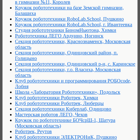
в гимназии №11, Королев
Кружок робототехники на базе Земской гимназии,
Балашиха
Кружок робототехники RoboLab.School, Пушкино
Кружок робототехники RoboLab.School, г. Ивантеевка
Студия робототехники БиномНьютона, Химки
Робототехника ЛЕГО Ардуино, Ногинск
Секция робототехники, Краснознаменск, Московская
область
Секция робототехники, Одинцовский район, п.
Голицыно
Секция робототехники, Одинцовский р-н, с. Каринское
Секция робототехники, г.о. Власиха, Московская
область
Клуб робототехники и программирования РОБОcode,
Лобня
Школа «Лаборатория Робототехники», Подольск
Клуб робототехники Роботрек, Химки
Клуб робототехники Роботрек, Люберцы
Секция робототехники Киберлаб, Одинцово
Мастерская роботов ЛЕГО, Чехов
Кружок по робототехнике БОЧсрШ-1, Шатура
(Московская область)
Роботрек, Реутов
Клуб робототехники ЭЛЕКТРОНиК, Пушкино