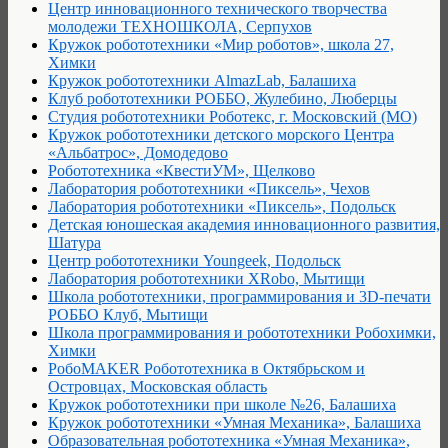
Центр инновационного технического творчества
молодежи ТЕХНОШКОЛА, Серпухов
Кружок робототехники «Мир роботов», школа 27,
Химки
Кружок робототехники AlmazLab, Балашиха
Клуб робототехники РОББО, Жулебино, Люберцы
Студия робототехники Роботекс, г. Московский (МО)
Кружок робототехники детского морского Центра
«Альбатрос», Домодедово
Робототехника «КвестиУМ», Щелково
Лаборатория робототехники «Пиксель», Чехов
Лаборатория робототехники «Пиксель», Подольск
Детская юношеская академия инновационного развития,
Шатура
Центр робототехники Youngeek, Подольск
Лаборатория робототехники XRobo, Мытищи
Школа робототехники, программирования и 3D-печати
РОББО Клуб, Мытищи
Школа программирования и робототехники Робохимки,
Химки
РобоMAKER Робототехника в Октябрьском и
Островцах, Московская область
Кружок робототехники при школе №26, Балашиха
Кружок робототехники «Умная Механика», Балашиха
Образовательная робототехника «Умная Механика»,