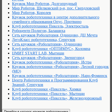
Кружок Мир Роботов, Долгопрудный
Мир Роботов, Щелковский р-н, пос. Свердловский
Мир Роботов, Королев
Кружок робототехники в центре дополнительного
семейного образования Опус, Протвино
Клуб робототехники Пиксель, Электросталь
Робоцентр Полигон, Балашиха
Сеть кружков Роболатория, Одинцово, ДЦ Мечта
ЛегоКласс робототехника, Серпухов
Сеть кружков «Роболатория», Одинцово
Клуб робототехники «ОПТИМУС», Коломна
ЦМИТ START LAB, Мытищи
Сеть кружков «Роболатория», Звенигород
Кружок робототехники «Роболатория», Истра
Кружок робототехники «Роболатория», Лесной городок
(МО)
Кружок робототехники «Роболатория», Наро-Фоминск
Центр Робототехники и Программирования Клуб
Знаний, Серпухов
Клуб робототехники «Пиксель», Химки
Клуб робототехники «Пиксель», Мытищи
Клуб робототехники «Пиксель», Железнодорожный