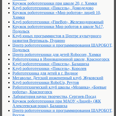
Кружок робототехники при школе 20, г. Химки
Клуб робототехники «Пиксель», Домодедово
Кружок робототехники «Мир роботов» лицей 10,
Химки
Клуб робототехники «FineBot», Железнодорожный
Кружок робототехники Мир роботов в школе №17,
Подольск
Клуб юных программистов в Центре культурного
развития Вертикаль, Пущино
Центр робототехники и программирования ШАРОБОТ,
Подольск
Центр робототехники для детей Robocore, Химки
Робототехника в Инновационной школе, Красногорск
Клуб робототехники «Пиксель», Балашиха
Клуб робототехники «Пиксель», Королев
Робототехника для детей в г. Видное
Мегавольт. Детский инженерный клуб, Жуковский
Клуб робототехники RoboUp, Реутов
Робототехнический клуб школы «Мозаика» «Боевые
роботы», Красногорск
Лаборатория науки творчества, Сергиев-Посад
Кружок робототехники при МАОУ «Лицей» (ЖК
Алексеевская роща), Балашиха
Центр робототехники и программирования ШАРОБОТ,
Реутов