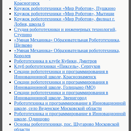
Красногорск
Кружок робототехники «Мир Роботов», Пушкино
Кружок робототехники «Мир Роботов», Мытищи
Кружок робототехники «Мир Роботов», филиал г.
Лобня, школа 6
Студия робототехники и инженерных технологий,
Ступино
«Умная Механика» Образовательная Робототехника,
Щелково
«Умная Механика» Образовательная робототехника,
Королев
Робототехника в клубе Кубики, Дмитров
Клуб робототехники «Пиксель», Серпухов
Секции робототехники и программирования в
Инновационной школе, Краснознаменск
Секции робототехники и программирования в
Инновационной школе, Голицыно (МО)
Секции робототехники и программирования в
Инновационной школе, Звенигород
Робототехника и программирование в Инновационной
школе, село Веденское Московской области
Робототехника и программирование в Инновационной
школе, Одинцово
Основы робототехники, пос. Шугарово Московской
области