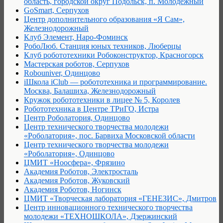
область, городской округ Подольск, п. Молодёжный
GoSmart, Серпухов
Центр дополнительного образования «Я Сам»,
Железнодорожный
Клуб Элемент, Наро-Фоминск
РобоЛюб. Станция юных техников, Люберцы
Клуб робототехники Робоконструктор, Красногорск
Мастерская роботов, Серпухов
Robouniver, Одинцово
iШкола iClub — робототехника и программирование.
Москва, Балашиха, Железнодорожный
Кружок робототехники в лицее № 5, Королев
Робототехника в Центре ТРиГО, Истра
Центр Роболатория, Одинцово
Центр технического творчества молодежи
«Роболатория», пос. Барвиха Московской области
Центр технического творчества молодежи
«Роболатория», Одинцово
ЦМИТ «Ноосфера», Фрязино
Академия Роботов, Электросталь
Академия Роботов, Жуковский
Академия Роботов, Ногинск
ЦМИТ «Творческая лаборатория «ГЕНЕЗИС», Дмитров
Центр инновационного технического творчества
молодежи «ТЕХНОШКОЛА», Дзержинский