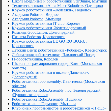
Школа моделизма и робототехники StartJunior, Мытищи
Техническая школа «Alma Mater Robotics», Одинцово
Кружок робототехники «Железяки», Подольск
Академия Роботов, Видное
Академия Роботов, Мытищи
Кружок робототехники IT-club, Королев
Кружок робототехники, Железнодорожный
Команда GoodLancer, Долгопрудный
Планета Роботов, Красногорск
Кружок робототехники LE-GO-RO-BO.RU,
Красногорск
Детский центр робототехники «Робоцех», Красногорск
Лаборатория робототехники, Павловский Посад
IT-робототехника, Королев
Школа программирования города Клин (Московская
область)
Кружок робототехники в школе «Дашенька»,
Долгопрудный
Робототехника robo.assembly, Ивантеевка (Московская
область)
Робототехника Robo.Assembly, пос. Зеленоградский
(Пушкинский район)
Робототехника Robo.Assembly, Пушкино
Робототехника в Гармонии, Мытищи
Клуб юных программистов и робототехников «IT-club»