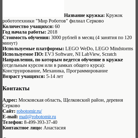
Название кружка:
Кружок
робототехники "Мир Роботов" филиал Серково
Количество учащихся:
60
Год начала работы:
2018
Стоимость обучения:
3000 рублей в месяц (4 занятия по 120
минут)
Используемые платформы:
LEGO WeDo, LEGO Mindstorms
Используемое ПО:
EV3 Software, NI LabView, Scratch
Направления, по которым ведется обучение в кружке
(отдельным курсом или в рамках общего курса):
Конструирование, Механика, Программирование
Возраст учащихся:
5-14 лет
Контакты
Адрес:
Московская область, Щелковский район, деревня
Серково
Сайт:
robotomir.ru/
E-mail:
mail@robotomir.ru
Телефон:
8-499-393-37-40
Контактное лицо:
Анастасия