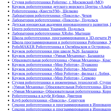
Студия робототехники Роботекс, г. Московский (МО)
Кружок робототехники детского морского Центра «Альба
Робототехника «КвестиУМ», Щелково
Лаборатория робототехники «Пиксель», Чехов
Лаборатория робототехники «Пиксель», Подольск
Детская юношеская академия инновационного развития,
Центр робототехники Youngeek, Подольск
Лаборатория робототехники XRobo, Мытищи
Школа робототехники, программирования и 3D-печати
Школа программирования и робототехники Робохимки, 
РобоMAKER Робототехника в Октябрьском и Островцах, 
Кружок робототехники при школе №26, Балашиха
Кружок робототехники «Умная Механика», Балашиха
Образовательная робототехника «Умная Механика», Кра
Кружок робототехники «Мир Роботов», Пушкино
Кружок робототехники «Мир Роботов», Мытищи
Кружок робототехники «Мир Роботов», филиал г. Лобня,
Кружок робототехники «Мир Роботов», Серково
Студия робототехники и инженерных технологий, Ступи
«Умная Механика» Образовательная Робототехника, Щел
«Умная Механика» Образовательная робототехника, Коро
Робототехника в клубе Кубики, Дмитров
Клуб робототехники «Пиксель», Серпухов
Секции робототехники и программирования в Инноваци
Секции робототехники и программирования в Инноваци