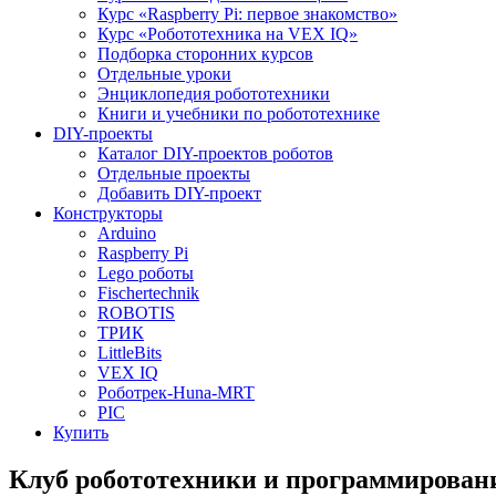
Курс «Raspberry Pi: первое знакомство»
Курс «Робототехника на VEX IQ»
Подборка сторонних курсов
Отдельные уроки
Энциклопедия робототехники
Книги и учебники по робототехнике
DIY-проекты
Каталог DIY-проектов роботов
Отдельные проекты
Добавить DIY-проект
Конструкторы
Arduino
Raspberry Pi
Lego роботы
Fischertechnik
ROBOTIS
ТРИК
LittleBits
VEX IQ
Роботрек-Huna-MRT
PIC
Купить
Клуб робототехники и программирован