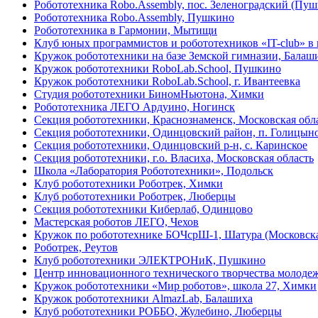
Робототехника Robo.Assembly, пос. Зеленоградский (Пу
Робототехника Robo.Assembly, Пушкино
Робототехника в Гармонии, Мытищи
Клуб юных программистов и робототехников «IT-club» в
Кружок робототехники на базе Земской гимназии, Балаш
Кружок робототехники RoboLab.School, Пушкино
Кружок робототехники RoboLab.School, г. Ивантеевка
Студия робототехники БиномНьютона, Химки
Робототехника ЛЕГО Ардуино, Ногинск
Секция робототехники, Краснознаменск, Московская обл
Секция робототехники, Одинцовский район, п. Голицын
Секция робототехники, Одинцовский р-н, с. Каринское
Секция робототехники, г.о. Власиха, Московская область
Школа «Лаборатория Робототехники», Подольск
Клуб робототехники Роботрек, Химки
Клуб робототехники Роботрек, Люберцы
Секция робототехники Киберлаб, Одинцово
Мастерская роботов ЛЕГО, Чехов
Кружок по робототехнике БОЧсрШ-1, Шатура (Московска
Роботрек, Реутов
Клуб робототехники ЭЛЕКТРОНиК, Пушкино
Центр инновационного технического творчества мол
Кружок робототехники «Мир роботов», школа 27, Химки
Кружок робототехники AlmazLab, Балашиха
Клуб робототехники РОББО, Жулебино, Люберцы