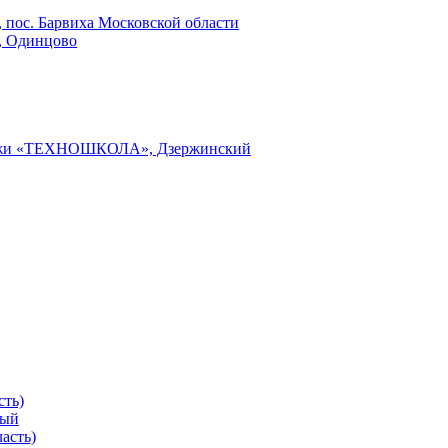
 пос. Барвиха Московской области
», Одинцово
одежи «ТЕХНОШКОЛА», Дзержинский
сть)
ный
асть)