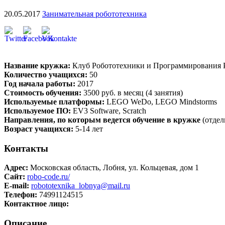
20.05.2017
Занимательная робототехника
Название кружка:
Клуб Робототехники и Программирования 
Количество учащихся:
50
Год начала работы:
2017
Стоимость обучения:
3500 руб. в месяц (4 занятия)
Используемые платформы:
LEGO WeDo, LEGO Mindstorms
Используемое ПО:
EV3 Software, Scratch
Направления, по которым ведется обучение в кружке
(отдел
Возраст учащихся:
5-14 лет
Контакты
Адрес:
Московская область, Лобня, ул. Кольцевая, дом 1
Сайт:
robo-code.ru/
E-mail:
robototexnika_lobnya@mail.ru
Телефон:
74991124515
Контактное лицо:
Описание