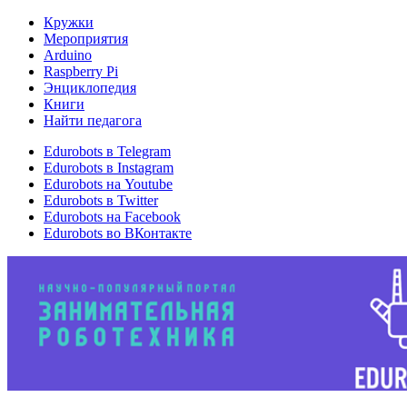
Кружки
Мероприятия
Arduino
Raspberry Pi
Энциклопедия
Книги
Найти педагога
Edurobots в Telegram
Edurobots в Instagram
Edurobots на Youtube
Edurobots в Twitter
Edurobots на Facebook
Edurobots во ВКонтакте