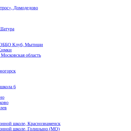
трос», Домодедово
 Шатура
 РОББО Клуб, Мытищи
Химки
Московская область
сногорск
 школа 6
но
ково
лев
онной школе, Краснознаменск
онной школе, Голицыно (МО)