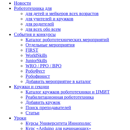
Новости
Робототехника для
для детей и мейкеров всех возрастов
для учителей и кружков
для родителей
для всех обо всем
События и конкурсы
Каталог робототехнических мероприятий
Отдельные мероприятия
FIRST
WorldSkills
JuniorSkills
WRO / РРО / ВРО
РобоФест
Робофинист
Добавить мероприятие в каталог
Кружки и секции
Каталог кружков робототехники и ЦМИТ
Реабилитационная робототехника
Добавить кружок
Поиск преподавателей
Статьи
Уроки
Курсы Университета Иннополис
Курс «Arduino для начинающих»