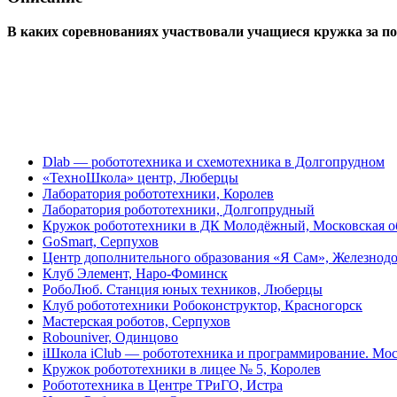
В каких соревнованиях участвовали учащиеся кружка за пос
Dlab — робототехника и схемотехника в Долгопрудном
«ТехноШкола» центр, Люберцы
Лаборатория робототехники, Королев
Лаборатория робототехники, Долгопрудный
Кружок робототехники в ДК Молодёжный, Московская об
GoSmart, Серпухов
Центр дополнительного образования «Я Сам», Железно
Клуб Элемент, Наро-Фоминск
РобоЛюб. Станция юных техников, Люберцы
Клуб робототехники Робоконструктор, Красногорск
Мастерская роботов, Серпухов
Robouniver, Одинцово
iШкола iClub — робототехника и программирование. Мо
Кружок робототехники в лицее № 5, Королев
Робототехника в Центре ТРиГО, Истра