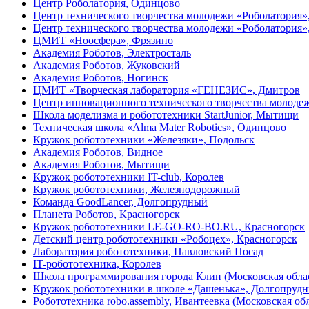
Центр Роболатория, Одинцово
Центр технического творчества молодежи «Роболатория»,
Центр технического творчества молодежи «Роболатория
ЦМИТ «Ноосфера», Фрязино
Академия Роботов, Электросталь
Академия Роботов, Жуковский
Академия Роботов, Ногинск
ЦМИТ «Творческая лаборатория «ГЕНЕЗИС», Дмитров
Центр инновационного технического творчества мол
Школа моделизма и робототехники StartJunior, Мытищи
Техническая школа «Alma Mater Robotics», Одинцово
Кружок робототехники «Железяки», Подольск
Академия Роботов, Видное
Академия Роботов, Мытищи
Кружок робототехники IT-club, Королев
Кружок робототехники, Железнодорожный
Команда GoodLancer, Долгопрудный
Планета Роботов, Красногорск
Кружок робототехники LE-GO-RO-BO.RU, Красногорск
Детский центр робототехники «Робоцех», Красногорск
Лаборатория робототехники, Павловский Посад
IT-робототехника, Королев
Школа программирования города Клин (Московская обла
Кружок робототехники в школе «Дашенька», Долгопруд
Робототехника robo.assembly, Ивантеевка (Московская обл