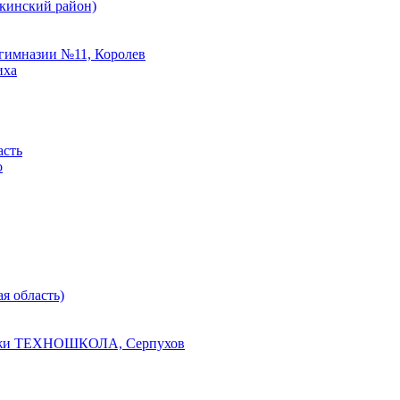
шкинский район)
 гимназии №11, Королев
иха
асть
о
я область)
одежи ТЕХНОШКОЛА, Серпухов