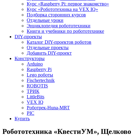
Курс «Raspberry Pi: первое знакомство»
Курс «Робототехника на VEX IQ»
Подборка сторонних курсов
Отдельные уроки
Энциклопедия робототехники
Книги и учебники по робототехнике
DIY-проекты
Каталог DIY-проектов роботов
Отдельные проекты
Добавить DIY-проект
Конструкторы
Arduino
Raspberry Pi
Lego роботы
Fischertechnik
ROBOTIS
ТРИК
LittleBits
VEX IQ
Роботрек-Huna-MRT
PIC
Купить
Робототехника «КвестиУМ», Щелково