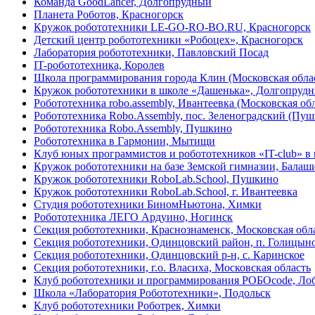
Команда GoodLancer, Долгопрудный
Планета Роботов, Красногорск
Кружок робототехники LE-GO-RO-BO.RU, Красногорск
Детский центр робототехники «Робоцех», Красногорск
Лаборатория робототехники, Павловский Посад
IT-робототехника, Королев
Школа программирования города Клин (Московская обла
Кружок робототехники в школе «Дашенька», Долгопруд
Робототехника robo.assembly, Ивантеевка (Московская обл
Робототехника Robo.Assembly, пос. Зеленоградский (Пу
Робототехника Robo.Assembly, Пушкино
Робототехника в Гармонии, Мытищи
Клуб юных программистов и робототехников «IT-club» в
Кружок робототехники на базе Земской гимназии, Балаш
Кружок робототехники RoboLab.School, Пушкино
Кружок робототехники RoboLab.School, г. Ивантеевка
Студия робототехники БиномНьютона, Химки
Робототехника ЛЕГО Ардуино, Ногинск
Секция робототехники, Краснознаменск, Московская обл
Секция робототехники, Одинцовский район, п. Голицын
Секция робототехники, Одинцовский р-н, с. Каринское
Секция робототехники, г.о. Власиха, Московская область
Клуб робототехники и программирования РОБОcode, Ло
Школа «Лаборатория Робототехники», Подольск
Клуб робототехники Роботрек, Химки