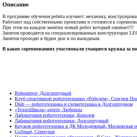
Описание
В программе обучения ребята изучают: механику, конструиров
Работают над собственными проектами и готовятся к соревнов
При этом на каждом занятии новый робот который оживает!!!
Занятия проводятся на специализированных конструкторах L
Занятия проходят в будни дни и по выходным.
В каких соревнованиях участвовали учащиеся кружка за пос
Robouniver, Долгопрудный
Клуб спортивной робототехники «Рободем», Сергиев По
Dlab — робототехника и схемотехника в Долгопрудном
«ТехноШкола» центр, Люберцы
Лаборатория робототехники, Королев
Лаборатория робототехники, Долгопрудный
Кружок робототехники в ДК Молодёжный, Московская об
GoSmart, Серпухов