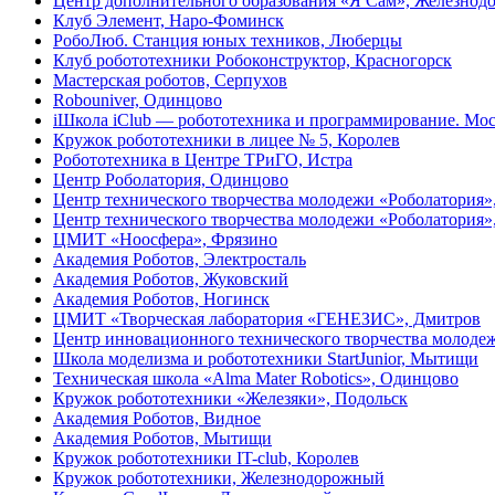
Центр дополнительного образования «Я Сам», Железно
Клуб Элемент, Наро-Фоминск
РобоЛюб. Станция юных техников, Люберцы
Клуб робототехники Робоконструктор, Красногорск
Мастерская роботов, Серпухов
Robouniver, Одинцово
iШкола iClub — робототехника и программирование. Мо
Кружок робототехники в лицее № 5, Королев
Робототехника в Центре ТРиГО, Истра
Центр Роболатория, Одинцово
Центр технического творчества молодежи «Роболатория»,
Центр технического творчества молодежи «Роболатория
ЦМИТ «Ноосфера», Фрязино
Академия Роботов, Электросталь
Академия Роботов, Жуковский
Академия Роботов, Ногинск
ЦМИТ «Творческая лаборатория «ГЕНЕЗИС», Дмитров
Центр инновационного технического творчества мол
Школа моделизма и робототехники StartJunior, Мытищи
Техническая школа «Alma Mater Robotics», Одинцово
Кружок робототехники «Железяки», Подольск
Академия Роботов, Видное
Академия Роботов, Мытищи
Кружок робототехники IT-club, Королев
Кружок робототехники, Железнодорожный