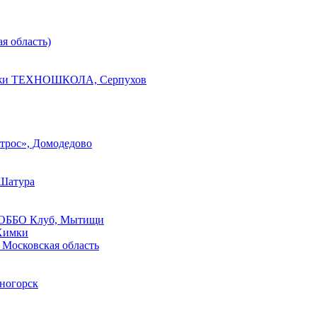
я область)
одежи ТЕХНОШКОЛА, Серпухов
трос», Домодедово
 Шатура
 РОББО Клуб, Мытищи
Химки
Московская область
сногорск