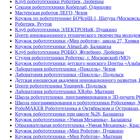
Клуб робототехники Роботрек, Люберцы
Секция робототехники Киберлаб, Одинцово
Мастерская роботов ЛЕГО, Чехов
Кружок по робототехнике БОЧсрШ-1, Шатура (Московска
Роботрек, Реутов
Клуб робототехники ЭЛЕКТРОНиК, Пушкино
Центр инновационного технического творчества мол
Кружок робототехники «Мир роботов», школа 27, Химки
Кружок робототехники AlmazLab, Балашиха
Клуб робототехники РОББО, Жулебино, Люберцы
Студия робототехники Роботекс, г. Московский (МО)
Кружок робототехники детского морского Центра «Альба
Лаборатория робототехники «Пиксель», Чехов
Лаборатория робототехники «Пиксель», Подольск
Детская юношеская академия инновационного развития,
Центр робототехники Youngeek, Подольск
Лаборатория робототехники XRobo, Мытищи
Школа робототехники, программирования и 3D-печати
Школа программирования и робототехники Робохимки, 
РобоMAKER Робототехника в Октябрьском и Островцах, 
Кружок робототехники при школе №26, Балашиха
Кружок робототехники «Умная Механика», Балашиха
Образовательная робототехника «Умная Механика», Кра
Кружок робототехники «Мир Роботов», Пушкино
Кружок робототехники «Мир Роботов», Мытищи