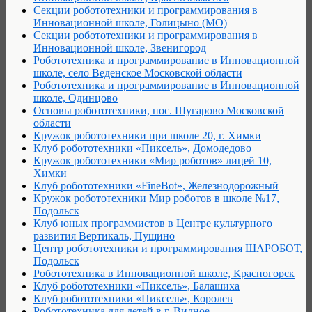
Секции робототехники и программирования в
Инновационной школе, Голицыно (МО)
Секции робототехники и программирования в
Инновационной школе, Звенигород
Робототехника и программирование в Инновационной
школе, село Веденское Московской области
Робототехника и программирование в Инновационной
школе, Одинцово
Основы робототехники, пос. Шугарово Московской
области
Кружок робототехники при школе 20, г. Химки
Клуб робототехники «Пиксель», Домодедово
Кружок робототехники «Мир роботов» лицей 10,
Химки
Клуб робототехники «FineBot», Железнодорожный
Кружок робототехники Мир роботов в школе №17,
Подольск
Клуб юных программистов в Центре культурного
развития Вертикаль, Пущино
Центр робототехники и программирования ШАРОБОТ,
Подольск
Робототехника в Инновационной школе, Красногорск
Клуб робототехники «Пиксель», Балашиха
Клуб робототехники «Пиксель», Королев
Робототехника для детей в г. Видное