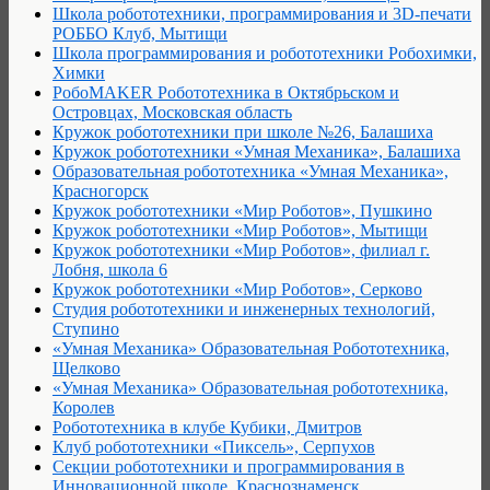
Школа робототехники, программирования и 3D-печати
РОББО Клуб, Мытищи
Школа программирования и робототехники Робохимки,
Химки
РобоMAKER Робототехника в Октябрьском и
Островцах, Московская область
Кружок робототехники при школе №26, Балашиха
Кружок робототехники «Умная Механика», Балашиха
Образовательная робототехника «Умная Механика»,
Красногорск
Кружок робототехники «Мир Роботов», Пушкино
Кружок робототехники «Мир Роботов», Мытищи
Кружок робототехники «Мир Роботов», филиал г.
Лобня, школа 6
Кружок робототехники «Мир Роботов», Серково
Студия робототехники и инженерных технологий,
Ступино
«Умная Механика» Образовательная Робототехника,
Щелково
«Умная Механика» Образовательная робототехника,
Королев
Робототехника в клубе Кубики, Дмитров
Клуб робототехники «Пиксель», Серпухов
Секции робототехники и программирования в
Инновационной школе, Краснознаменск