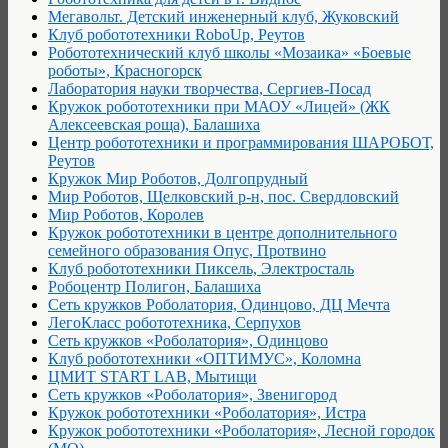
Мегавольт. Детский инженерный клуб, Жуковский
Клуб робототехники RoboUp, Реутов
Робототехнический клуб школы «Мозаика» «Боевые
роботы», Красногорск
Лаборатория науки творчества, Сергиев-Посад
Кружок робототехники при МАОУ «Лицей» (ЖК
Алексеевская роща), Балашиха
Центр робототехники и программирования ШАРОБОТ,
Реутов
Кружок Мир Роботов, Долгопрудный
Мир Роботов, Щелковский р-н, пос. Свердловский
Мир Роботов, Королев
Кружок робототехники в центре дополнительного
семейного образования Опус, Протвино
Клуб робототехники Пиксель, Электросталь
Робоцентр Полигон, Балашиха
Сеть кружков Роболатория, Одинцово, ДЦ Мечта
ЛегоКласс робототехника, Серпухов
Сеть кружков «Роболатория», Одинцово
Клуб робототехники «ОПТИМУС», Коломна
ЦМИТ START LAB, Мытищи
Сеть кружков «Роболатория», Звенигород
Кружок робототехники «Роболатория», Истра
Кружок робототехники «Роболатория», Лесной городок