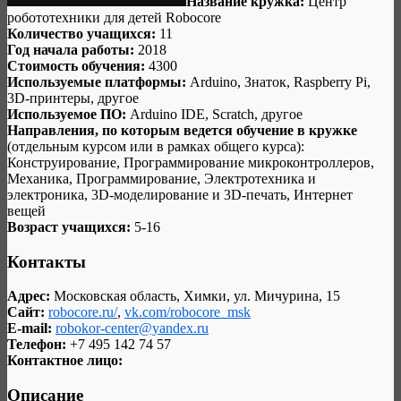
Название кружка:
Центр
робототехники для детей Robocore
Количество учащихся:
11
Год начала работы:
2018
Стоимость обучения:
4300
Используемые платформы:
Arduino, Знаток, Raspberry Pi,
3D-принтеры, другое
Используемое ПО:
Arduino IDE, Scratch, другое
Направления, по которым ведется обучение в кружке
(отдельным курсом или в рамках общего курса):
Конструирование, Программирование микроконтроллеров,
Механика, Программирование, Электротехника и
электроника, 3D-моделирование и 3D-печать, Интернет
вещей
Возраст учащихся:
5-16
Контакты
Адрес:
Московская область, Химки, ул. Мичурина, 15
Сайт:
robocore.ru/
,
vk.com/robocore_msk
E-mail:
robokor-center@yandex.ru
Телефон:
+7 495 142 74 57
Контактное лицо:
Описание