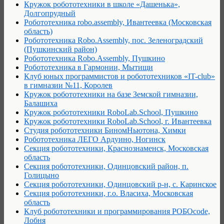
Кружок робототехники в школе «Дашенька»,
Долгопрудный
Робототехника robo.assembly, Ивантеевка (Московская
область)
Робототехника Robo.Assembly, пос. Зеленоградский
(Пушкинский район)
Робототехника Robo.Assembly, Пушкино
Робототехника в Гармонии, Мытищи
Клуб юных программистов и робототехников «IT-club»
в гимназии №11, Королев
Кружок робототехники на базе Земской гимназии,
Балашиха
Кружок робототехники RoboLab.School, Пушкино
Кружок робототехники RoboLab.School, г. Ивантеевка
Студия робототехники БиномНьютона, Химки
Робототехника ЛЕГО Ардуино, Ногинск
Секция робототехники, Краснознаменск, Московская
область
Секция робототехники, Одинцовский район, п.
Голицыно
Секция робототехники, Одинцовский р-н, с. Каринское
Секция робототехники, г.о. Власиха, Московская
область
Клуб робототехники и программирования РОБОcode,
Лобня