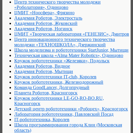
Центр технического творчества молодежи
«Роболатория», Одинцово
ЦМИТ «Ноосфера», Фрязино
Академия Роботов, Электросталь
Академия Роботов, Жуковский
Академия Роботов, Ногинск
ЦМИТ «Творческая лаборатория «ГЕНЕЗИС», Дмитров
Центр инновационного технического творчества
молодежи «ТЕХНОШКОЛА», Дзержинский
Школа моделизма и робототехники StartJunior, Мытищи
Техническая школа «Alma Mater Robotics», Одинцово
Кружок робототехники «Железяки», Подольск
Академия Роботов, Видное
Академия Роботов, Мытищи
Кружок робототехники IT-club, Королев
Кружок робототехники, Железнодорожный
Команда GoodLancer, Долгопрудный
Планета Роботов, Красногорск
Кружок робототехники LE-GO-RO-BO.RU,
Красногорск
Детский центр робототехники «Робоцех», Красногорск
Лаборатория робототехники, Павловский Посад
IT-робототехника, Королев
Школа программирования города Клин (Московская
область)