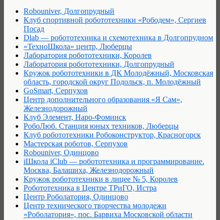
Robouniver, Долгопрудный
Клуб спортивной робототехники «Рободем», Сергиев
Посад
Dlab — робототехника и схемотехника в Долгопрудном
«ТехноШкола» центр, Люберцы
Лаборатория робототехники, Королев
Лаборатория робототехники, Долгопрудный
Кружок робототехники в ДК Молодёжный, Московская
область, городской округ Подольск, п. Молодёжный
GoSmart, Серпухов
Центр дополнительного образования «Я Сам»,
Железнодорожный
Клуб Элемент, Наро-Фоминск
РобоЛюб. Станция юных техников, Люберцы
Клуб робототехники Робоконструктор, Красногорск
Мастерская роботов, Серпухов
Robouniver, Одинцово
iШкола iClub — робототехника и программирование.
Москва, Балашиха, Железнодорожный
Кружок робототехники в лицее № 5, Королев
Робототехника в Центре ТРиГО, Истра
Центр Роболатория, Одинцово
Центр технического творчества молодежи
«Роболатория», пос. Барвиха Московской области