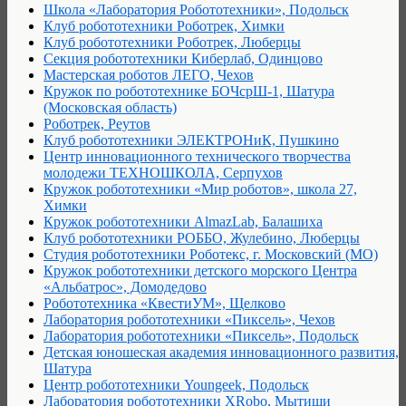
Школа «Лаборатория Робототехники», Подольск
Клуб робототехники Роботрек, Химки
Клуб робототехники Роботрек, Люберцы
Секция робототехники Киберлаб, Одинцово
Мастерская роботов ЛЕГО, Чехов
Кружок по робототехнике БОЧсрШ-1, Шатура
(Московская область)
Роботрек, Реутов
Клуб робототехники ЭЛЕКТРОНиК, Пушкино
Центр инновационного технического творчества
молодежи ТЕХНОШКОЛА, Серпухов
Кружок робототехники «Мир роботов», школа 27,
Химки
Кружок робототехники AlmazLab, Балашиха
Клуб робототехники РОББО, Жулебино, Люберцы
Студия робототехники Роботекс, г. Московский (МО)
Кружок робототехники детского морского Центра
«Альбатрос», Домодедово
Робототехника «КвестиУМ», Щелково
Лаборатория робототехники «Пиксель», Чехов
Лаборатория робототехники «Пиксель», Подольск
Детская юношеская академия инновационного развития,
Шатура
Центр робототехники Youngeek, Подольск
Лаборатория робототехники XRobo, Мытищи