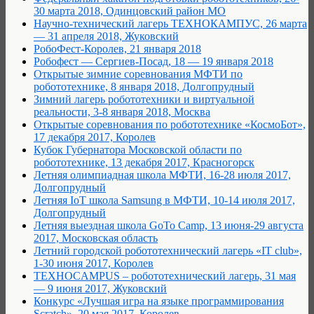
30 марта 2018, Одинцовский район МО
Научно-технический лагерь ТЕХНОКАМПУС, 26 марта
— 31 апреля 2018, Жуковский
РобоФест-Королев, 21 января 2018
Робофест — Сергиев-Посад, 18 — 19 января 2018
Открытые зимние соревнования МФТИ по
робототехнике, 8 января 2018, Долгопрудный
Зимний лагерь робототехники и виртуальной
реальности, 3-8 января 2018, Москва
Открытые соревнования по робототехнике «КосмоБот»,
17 декабря 2017, Королев
Кубок Губернатора Московской области по
робототехнике, 13 декабря 2017, Красногорск
Летняя олимпиадная школа МФТИ, 16-28 июля 2017,
Долгопрудный
Летняя IoT школа Samsung в МФТИ, 10-14 июля 2017,
Долгопрудный
Летняя выездная школа GoTo Camp, 13 июня-29 августа
2017, Московская область
Летний городской робототехнический лагерь «IT club»,
1-30 июня 2017, Королев
TEXHOCAMPUS – робототехнический лагерь, 31 мая
— 9 июня 2017, Жуковский
Конкурс «Лучшая игра на языке программирования
Scratch», 20 мая 2017, Королев