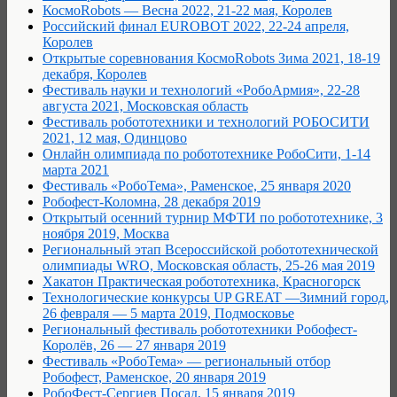
КосмоRobots — Весна 2022, 21-22 мая, Королев
Российский финал EUROBOT 2022, 22-24 апреля,
Королев
Открытые соревнования КосмоRobots Зима 2021, 18-19
декабря, Королев
Фестиваль науки и технологий «РобоАрмия», 22-28
августа 2021, Московская область
Фестиваль робототехники и технологий РОБОСИТИ
2021, 12 мая, Одинцово
Онлайн олимпиада по робототехнике РобоСити, 1-14
марта 2021
Фестиваль «РобоТема», Раменское, 25 января 2020
Робофест-Коломна, 28 декабря 2019
Открытый осенний турнир МФТИ по робототехнике, 3
ноября 2019, Москва
Региональный этап Всероссийской робототехнической
олимпиады WRO, Московская область, 25-26 мая 2019
Хакатон Практическая робототехника, Красногорск
Технологические конкурсы UP GREAT —Зимний город,
26 февраля — 5 марта 2019, Подмосковье
Региональный фестиваль робототехники Робофест-
Королёв, 26 — 27 января 2019
Фестиваль «РобоТема» — региональный отбор
Робофест, Раменское, 20 января 2019
РобоФест-Сергиев Посад, 15 января 2019