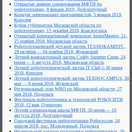
Открытые зимние соревнования МФТИ по
робототехнике, 8 января 2019, Долгопрудный
Конкурс начинающих программистов, 5 января 2019,
Королев
Кубок губернатора Московской области по
робототехнике, 15 декабря 2018, Красногорск
Открытый корпоративный чемпионат JuniorMasters, 21-
25 ноября 2018, Московская область
Робототехнический детский лагерь ТЕХНОКАМПУС,
29 октября — 04 ноября 2018, Жуковский
Летний компьютерный лагерь Coddy Summer Сamp, 24
июня — 8 августа 2018, Московская область
Летний робототехнический лагерь IT Club,1-30 июня
2018, Королев
Летний робототехнический лагерь TEXHOCAMPUS, 30
мая — 8 июня 2018, Жуковский
Региональный этап WRO по Московской области, 27
мая 2018, Подольск
Фестиваль робототехники и технологий РОБОСИТИ
2018, 12 мая, Одинцово
Летняя олимпиадная школа МФТИ, 10 июня — 10
августа 2018, Долгопрудный
Городской фестиваль робототехники Робосессия, 14
апреля 2018, пос. Молодежный, Подольск
Федеральный хакатон подготовки робототехников, 26-