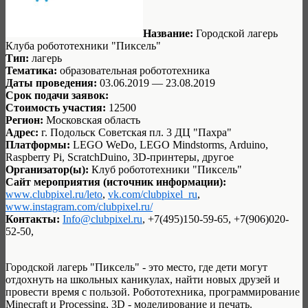
Название:
Городской лагерь
Клуба робототехники "Пиксель"
Тип:
лагерь
Тематика:
образовательная робототехника
Даты проведения:
03.06.2019 — 23.08.2019
Срок подачи заявок:
Стоимость участия:
12500
Регион:
Московская область
Адрес:
г. Подольск Советская пл. 3 ДЦ "Пахра"
Платформы:
LEGO WeDo, LEGO Mindstorms, Arduino,
Raspberry Pi, ScratchDuino, 3D-принтеры, другое
Организатор(ы):
Клуб робототехники "Пиксель"
Сайт мероприятия (источник информации):
www.clubpixel.ru/leto
,
vk.com/clubpixel_ru
,
www.instagram.com/clubpixel.ru/
Контакты:
Info@clubpixel.ru
, +7(495)150-59-65, +7(906)020-
52-50,
Городской лагерь "Пиксель" - это место, где дети могут
отдохнуть на школьных каникулах, найти новых друзей и
провести время с пользой. Робототехника, программирование
Minecraft и Processing, 3D - моделирование и печать.