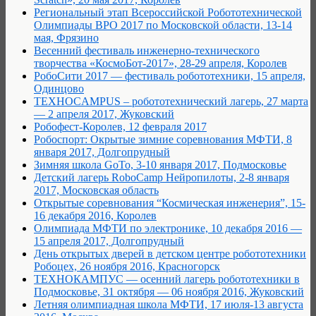
Региональный этап Всероссийской Робототехнической
Олимпиады ВРО 2017 по Московской области, 13-14
мая, Фрязино
Весенний фестиваль инженерно-технического
творчества «КосмоБот-2017», 28-29 апреля, Королев
РобоСити 2017 — фестиваль робототехники, 15 апреля,
Одинцово
TEXHOCAMPUS – робототехнический лагерь, 27 марта
— 2 апреля 2017, Жуковский
Робофест-Королев, 12 февраля 2017
Робоспорт: Окрытые зимние соревнования МФТИ, 8
января 2017, Долгопрудный
Зимняя школа GoTo, 3-10 января 2017, Подмосковье
Детский лагерь RoboCamp Нейропилоты, 2-8 января
2017, Московская область
Открытые соревнования “Космическая инженерия”, 15-
16 декабря 2016, Королев
Олимпиада МФТИ по электронике, 10 декабря 2016 —
15 апреля 2017, Долгопрудный
День открытых дверей в детском центре робототехники
Робоцех, 26 ноября 2016, Красногорск
ТЕХНОКАМПУC — осенний лагерь робототехники в
Подмосковье, 31 октября — 06 ноября 2016, Жуковский
Летняя олимпиадная школа МФТИ, 17 июля-13 августа