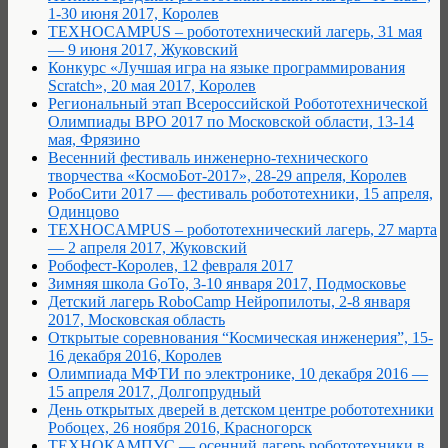
1-30 июня 2017, Королев
TEXHOCAMPUS – робототехнический лагерь, 31 мая
— 9 июня 2017, Жуковский
Конкурс «Лучшая игра на языке программирования
Scratch», 20 мая 2017, Королев
Региональный этап Всероссийской Робототехнической
Олимпиады ВРО 2017 по Московской области, 13-14
мая, Фрязино
Весенний фестиваль инженерно-технического
творчества «КосмоБот-2017», 28-29 апреля, Королев
РобоСити 2017 — фестиваль робототехники, 15 апреля,
Одинцово
TEXHOCAMPUS – робототехнический лагерь, 27 марта
— 2 апреля 2017, Жуковский
Робофест-Королев, 12 февраля 2017
Зимняя школа GoTo, 3-10 января 2017, Подмосковье
Детский лагерь RoboCamp Нейропилоты, 2-8 января
2017, Московская область
Открытые соревнования “Космическая инженерия”, 15-
16 декабря 2016, Королев
Олимпиада МФТИ по электронике, 10 декабря 2016 —
15 апреля 2017, Долгопрудный
День открытых дверей в детском центре робототехники
Робоцех, 26 ноября 2016, Красногорск
ТЕХНОКАМПУC — осенний лагерь робототехники в