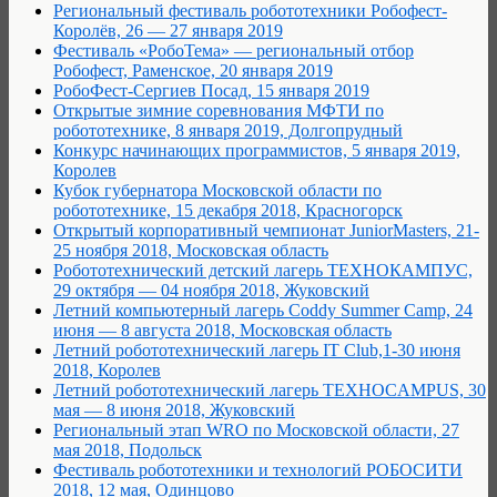
Региональный фестиваль робототехники Робофест-
Королёв, 26 — 27 января 2019
Фестиваль «РобоТема» — региональный отбор
Робофест, Раменское, 20 января 2019
РобоФест-Сергиев Посад, 15 января 2019
Открытые зимние соревнования МФТИ по
робототехнике, 8 января 2019, Долгопрудный
Конкурс начинающих программистов, 5 января 2019,
Королев
Кубок губернатора Московской области по
робототехнике, 15 декабря 2018, Красногорск
Открытый корпоративный чемпионат JuniorMasters, 21-
25 ноября 2018, Московская область
Робототехнический детский лагерь ТЕХНОКАМПУС,
29 октября — 04 ноября 2018, Жуковский
Летний компьютерный лагерь Coddy Summer Сamp, 24
июня — 8 августа 2018, Московская область
Летний робототехнический лагерь IT Club,1-30 июня
2018, Королев
Летний робототехнический лагерь TEXHOCAMPUS, 30
мая — 8 июня 2018, Жуковский
Региональный этап WRO по Московской области, 27
мая 2018, Подольск
Фестиваль робототехники и технологий РОБОСИТИ
2018, 12 мая, Одинцово