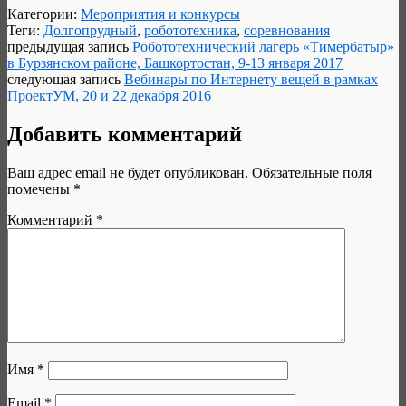
Категории:
Мероприятия и конкурсы
Теги:
Долгопрудный
,
робототехника
,
соревнования
предыдущая запись
Робототехнический лагерь «Тимербатыр»
в Бурзянском районе, Башкортостан, 9-13 января 2017
следующая запись
Вебинары по Интернету вещей в рамках
ПроектУМ, 20 и 22 декабря 2016
Добавить комментарий
Ваш адрес email не будет опубликован.
Обязательные поля
помечены
*
Комментарий
*
Имя
*
Email
*