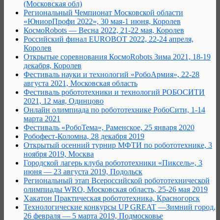
(Московская обл)
Региональный Чемпионат Московской области
«ЮниорПрофи 2022», 30 мая-1 июня, Королев
КосмоRobots — Весна 2022, 21-22 мая, Королев
Российский финал EUROBOT 2022, 22-24 апреля,
Королев
Открытые соревнования КосмоRobots Зима 2021, 18-19
декабря, Королев
Фестиваль науки и технологий «РобоАрмия», 22-28
августа 2021, Московская область
Фестиваль робототехники и технологий РОБОСИТИ
2021, 12 мая, Одинцово
Онлайн олимпиада по робототехнике РобоСити, 1-14
марта 2021
Фестиваль «РобоТема», Раменское, 25 января 2020
Робофест-Коломна, 28 декабря 2019
Открытый осенний турнир МФТИ по робототехнике, 3
ноября 2019, Москва
Городской лагерь клуба робототехники «Пиксель», 3
июня — 23 августа 2019, Подольск
Региональный этап Всероссийской робототехнической
олимпиады WRO, Московская область, 25-26 мая 2019
Хакатон Практическая робототехника, Красногорск
Технологические конкурсы UP GREAT —Зимний город,
26 февраля — 5 марта 2019, Подмосковье