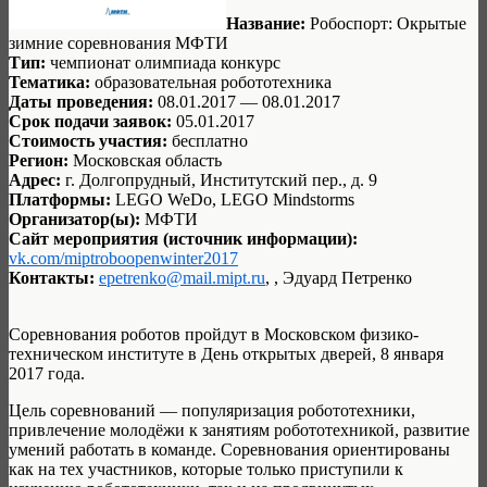
Название:
Робоспорт: Окрытые
зимние соревнования МФТИ
Тип:
чемпионат олимпиада конкурс
Тематика:
образовательная робототехника
Даты проведения:
08.01.2017 — 08.01.2017
Срок подачи заявок:
05.01.2017
Стоимость участия:
бесплатно
Регион:
Московская область
Адрес:
г. Долгопрудный, Институтский пер., д. 9
Платформы:
LEGO WeDo, LEGO Mindstorms
Организатор(ы):
МФТИ
Сайт мероприятия (источник информации):
vk.com/miptroboopenwinter2017
Контакты:
epetrenko@mail.mipt.ru
, , Эдуард Петренко
Соревнования роботов пройдут в Московском физико-
техническом институте в День открытых дверей, 8 января
2017 года.
Цель соревнований — популяризация робототехники,
привлечение молодёжи к занятиям робототехникой, развитие
умений работать в команде. Соревнования ориентированы
как на тех участников, которые только приступили к