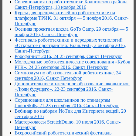
Соревнования по робототехнике Колпинского района
Санкт-Петербурга, 18 ноября 2016
Курсы для преподавателей по робототехнике на
платформе ТРИК, 31 октября — 5 ноября 2016, Санкт-
Петербург
Осенняя проектная школа GoTo Camp, 29 октября — 5
ноября 2016, Санкт-Петербург
Фестиваль робототехники и передовых технологий
«Открытое пространство. Brain.Fest», 2 октября 2016,
Санкт-Петербург
Робофинист 2016, 24-25 сентября, Санкт-Петербург
Молодежные робототехнические соревнования «Кубок
РТК», 24-25 сентября 2016, Санкт-Петербург
Симпозиум по образовательной робототехнике, 24
сентября 2016, Санкт-Петербург
Дополнительное инженерное образование школьников
«Люди будущего», 22-23 сентября 2016, Санкт-
Петербург
Соревнования для школьников по стандартам
JuniorSkills, 21-23 сентября 2016, Санкт-Петербург
Вебинар по наборам ЙоТик для Интернета вещей, 20
сентября 2016
Мастер-классы ScratchDuino, 10 июля 2016, Санкт-
Петербург
Всероссийский робототехнический фестиваль