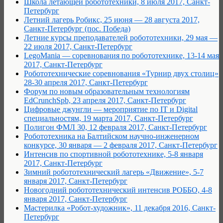
Школа летающей робототехники, 8 июля 2017, Санкт-
Петербург
Летний лагерь Робикс, 25 июня — 28 августа 2017,
Санкт-Петербург (пос. Победа)
Летние курсы преподавателей робототехники, 29 мая —
22 июля 2017, Санкт-Петербург
LegoMania — соревнования по робототехнике, 13-14 мая
2017, Санкт-Петербург
Робототехнические соревнования «Турнир двух столиц»
28-30 апреля 2017, Санкт-Петербург
Форум по новым образовательным технологиям
EdCrunchSpb, 23 апреля 2017, Санкт-Петербург
Цифровые джунгли — мероприятие по IT и Digital
специальностям, 19 марта 2017, Санкт-Петербург
Полигон ФМЛ 30, 12 февраля 2017, Санкт-Петербург
Робототехника на Балтийском научно-инженерном
конкурсе, 30 января — 2 февраля 2017, Санкт-Петербург
Интенсив по спортивной робототехнике, 5-8 января
2017, Санкт-Петербург
Зимний робототехнический лагерь «Движение», 5-7
января 2017, Санкт-Петербург
Новогодний робототехнический интенсив РОББО, 4-8
января 2017, Санкт-Петербург
Мастерилка «Робот-художник», 11 декабря 2016, Санкт-
Петербург