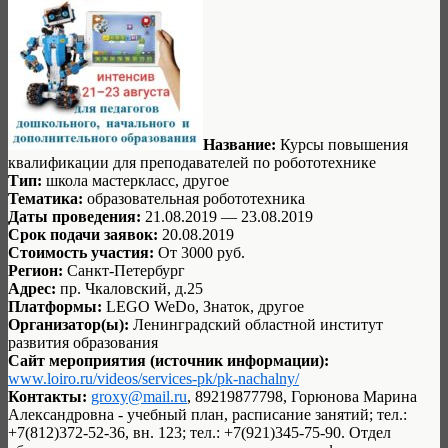
Название:
Курсы повышения
квалификации для преподавателей по робототехнике
Тип:
школа мастеркласс, другое
Тематика:
образовательная робототехника
Даты проведения:
21.08.2019 — 23.08.2019
Срок подачи заявок:
20.08.2019
Стоимость участия:
От 3000 руб.
Регион:
Санкт-Петербург
Адрес:
пр. Чкаловский, д.25
Платформы:
LEGO WeDo, Знаток, другое
Организатор(ы):
Ленинградский областной институт
развития образования
Сайт мероприятия (источник информации):
www.loiro.ru/videos/services-pk/pk-nachalny/
Контакты:
groxy@mail.ru
, 89219877798, Горюнова Марина
Александровна - учебный план, расписание занятий; тел.:
+7(812)372-52-36, вн. 123; тел.: +7(921)345-75-90. Отдел