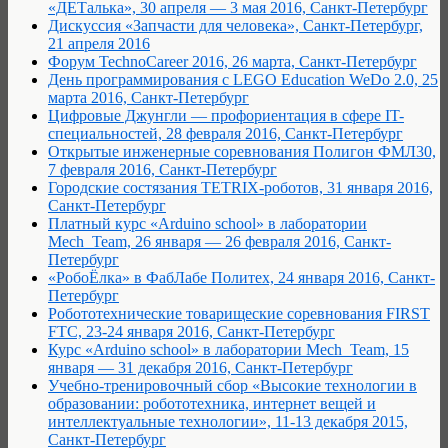
«ДЕТалька», 30 апреля — 3 мая 2016, Санкт-Петербург
Дискуссия «Запчасти для человека», Санкт-Петербург,
21 апреля 2016
Форум TechnoCareer 2016, 26 марта, Санкт-Петербург
День программирования с LEGO Education WeDo 2.0, 25
марта 2016, Санкт-Петербург
Цифровые Джунгли — профориентация в сфере IT-
специальностей, 28 февраля 2016, Санкт-Петербург
Открытые инженерные соревнования Полигон ФМЛ30,
7 февраля 2016, Санкт-Петербург
Городские состязания TETRIX-роботов, 31 января 2016,
Санкт-Петербург
Платный курс «Arduino school» в лаборатории
Mech_Team, 26 января — 26 февраля 2016, Санкт-
Петербург
«РобоЁлка» в ФабЛабе Политех, 24 января 2016, Санкт-
Петербург
Робототехнические товарищеские соревнования FIRST
FTC, 23-24 января 2016, Санкт-Петербург
Курс «Arduino school» в лаборатории Mech_Team, 15
января — 31 декабря 2016, Санкт-Петербург
Учебно-тренировочный сбор «Высокие технологии в
образовании: робототехника, интернет вещей и
интеллектуальные технологии», 11-13 декабря 2015,
Санкт-Петербург