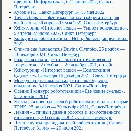
предмета Информатика», 6-11 июня 2022, Санкт-
Петербург
Кубок РТК: Санкт-Петербург, 14-15 мая 2022
Точка сборки — фестиваль юных изобретателей для
всей семьи, 30 апреля-15 мая 2022,Санкт-Петербург
Кейс-турнир «Интернет вещей — Умное производство»,
5 апреля-27 июня 2022, Санкт-Петербург
Конкурс по робототехнике «Hello, Pioneer», апрель-июль
2022
Олимпиада Autonomous Driving Olympics, 25 ноября —
11 декабря 2021, Санкт-Петербург
Рождественский фестиваль робототехнического
творчества, 22 ноября — 29 декабря 2021, онлайн
Кейс-турнир «Интернет вещей — Компетенция
будущего», 15 ноября-18 декабря 2021, Санкт-Петербург
Международная выставка-фестиваль «Будущее
обыденно», 8-14 ноября 2021, Санкт-Петербург
Осенний конкурс робототехники «Движение смелых»,
5-12 ноября 2012
Курсы для преподавателей робототехники на платформе
ТРИК, 25 октября — 30 октября 2021, Санкт-Петербург
Лекция «Этичный дизайн роботов и искусственного
интеллекта», 30 сентября 2021, Санкт-Петербург
Летние курсы преподавателей робототехники, Санкт-
Петербург, 31 мая — 29 июля 2021