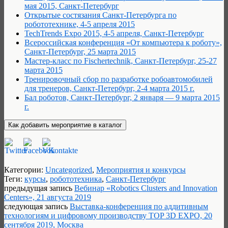
мая 2015, Санкт-Петербург
Открытые состязания Санкт-Петербурга по
робототехнике, 4-5 апреля 2015
TechTrends Expo 2015, 4-5 апреля, Санкт-Петербург
Всероссийская конференция «От компьютера к роботу»,
Санкт-Петербург, 25 марта 2015
Мастер-класс по Fischertechnik, Санкт-Петербург, 25-27
марта 2015
Тренировочный сбор по разработке робоавтомобилей
для тренеров, Санкт-Петербург, 2-4 марта 2015 г.
Бал роботов, Санкт-Петербург, 2 января — 9 марта 2015
г.
Категории:
Uncategorized
,
Мероприятия и конкурсы
Теги:
курсы
,
робототехника
,
Санкт-Петербург
предыдущая запись
Вебинар «Robotics Clusters and Innovation
Centers», 21 августа 2019
следующая запись
Выставка-конференция по аддитивным
технологиям и цифровому производству TOP 3D EXPO, 20
сентября 2019, Москва