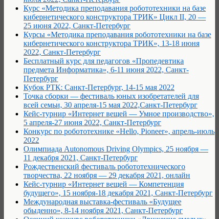
Курс «Методика преподавания робототехники на базе
кибернетического конструктора ТРИК» Цикл II, 20 —
25 июня 2022, Санкт-Петербург
Курсы «Методика преподавания робототехники на базе
кибернетического конструктора ТРИК», 13-18 июня
2022, Санкт-Петербург
Бесплатный курс для педагогов «Пропедевтика
предмета Информатика», 6-11 июня 2022, Санкт-
Петербург
Кубок РТК: Санкт-Петербург, 14-15 мая 2022
Точка сборки — фестиваль юных изобретателей для
всей семьи, 30 апреля-15 мая 2022,Санкт-Петербург
Кейс-турнир «Интернет вещей — Умное производство»,
5 апреля-27 июня 2022, Санкт-Петербург
Конкурс по робототехнике «Hello, Pioneer», апрель-июль
2022
Олимпиада Autonomous Driving Olympics, 25 ноября —
11 декабря 2021, Санкт-Петербург
Рождественский фестиваль робототехнического
творчества, 22 ноября — 29 декабря 2021, онлайн
Кейс-турнир «Интернет вещей — Компетенция
будущего», 15 ноября-18 декабря 2021, Санкт-Петербург
Международная выставка-фестиваль «Будущее
обыденно», 8-14 ноября 2021, Санкт-Петербург