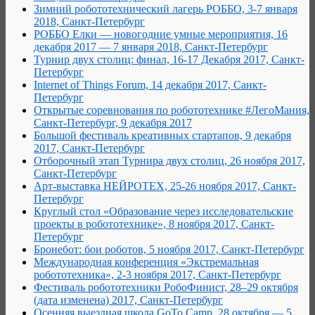
Зимний робототехнический лагерь РОББО, 3-7 января
2018, Санкт-Петербург
РОББО Елки — новогодние умные мероприятия, 16
декабря 2017 — 7 января 2018, Санкт-Петербург
Турнир двух столиц: финал, 16-17 Декабря 2017, Санкт-
Петербург
Internet of Things Forum, 14 декабря 2017, Санкт-
Петербург
Открытые соревнования по робототехнике #ЛегоМания,
Санкт-Петербург, 9 декабря 2017
Большой фестиваль креативных стартапов, 9 декабря
2017, Санкт-Петербург
Отборочный этап Турнира двух столиц, 26 ноября 2017,
Санкт-Петербург
Арт-выставка НЕЙРОТЕХ, 25-26 ноября 2017, Санкт-
Петербург
Круглый стол «Образование через исследовательские
проекты в робототехнике», 8 ноября 2017, Санкт-
Петербург
Бронебот: бои роботов, 5 ноября 2017, Санкт-Петербург
Международная конференция «Экстремальная
робототехника», 2-3 ноября 2017, Санкт-Петербург
Фестиваль робототехники РобоФинист, 28–29 октября
(дата изменена) 2017, Санкт-Петербург
Осенняя выездная школа GoTo Camp, 28 октября — 5