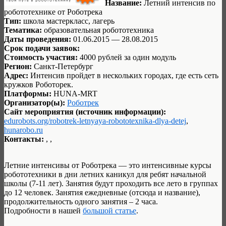
Название:
Летний интенсив по
робототехнике от Роботрека
Тип:
школа мастеркласс, лагерь
Тематика:
образовательная робототехника
Даты проведения:
01.06.2015 — 28.08.2015
Срок подачи заявок:
Стоимость участия:
4000 рублей за один модуль
Регион:
Санкт-Петербург
Адрес:
Интенсив пройдет в нескольких городах, где есть сеть
кружков Роботорек.
Платформы:
HUNA-MRT
Организатор(ы):
Роботрек
Сайт мероприятия (источник информации):
edurobots.org/robotrek-letnyaya-robototexnika-dlya-detej
,
hunarobo.ru
Контакты:
, ,
Летние интенсивы от Роботрека — это интенсивные курсы
робототехники в дни летних каникул для ребят начальной
школы (7-11 лет). Занятия будут проходить все лето в группах
до 12 человек. Занятия ежедневные (отсюда и название),
продолжительность одного занятия – 2 часа.
Подробности в нашей
большой статье
.