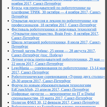
ноября 2017, Санкт-Петербург
Курсы для преподавателей по робототехнике на
платформе ТРИК, 30 октября — 4 ноября 2017, Санкт-
Петербург
Открытая дискуссия и лекция по робототехнике для
профессионалов, 18 октября 2017, Санкт-Петербург
Фестиваль робототехники и передовых технологий
«Открытое пространство. Brain Fest», 8 октября 2017,
Санкт-Петербург
Школа летающей робототехники, 8 июля 2017, Санкт-
Петербург
Летний лагерь Робикс, 25 июня — 28 августа 2017,
Санкт-Петербург (пос. Победа)
Летние курсы преподавателей робототехники, 29 мая —
22 июля 2017, Санкт-Петербург
LegoMania — соревнования по робототехнике, 13-14 мая
2017, Санкт-Петербург
Робототехнические соревнования «Турнир двух столиц»
28-30 апреля 2017, Санкт-Петербург
Форум по новым образовательным технологиям
EdCrunchSpb, 23 апреля 2017, Санкт-Петербург
Цифровые джунгли — мероприятие по IT и Digital
специальностям, 19 марта 2017, Санкт-Петербург
Полигон ФМЛ 30, 12 февраля 2017, Санкт-Петербург
Робототехника на Балтийском научно-инженерном