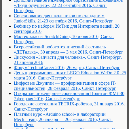
Дополнительное инженерное образование школьников
«Люди будущего», 22-23 сентября 2016, Санкт-
Петербург
Соревнования для школьников по стандартам
JuniorSkills, 21-23 сентября 2016, Санкт-Петербург
Вебинар по наборам ЙоТик для Интернета вещей, 20
сентября 2016
Мастер-классы ScratchDuino, 10 июля 2016, Санкт-
Петербург
Всероссийский робототехнический фестиваль
«ДЕТалька», 30 апреля — 3 мая 2016, Санкт-Петербург
Дискуссия «Запчасти для человека», Санкт-Петербург,
21 апреля 2016
Форум TechnoCareer 2016, 26 марта, Санкт-Петербург
День программирования с LEGO Education WeDo 2.0, 25
марта 2016, Санкт-Петербург
Цифровые Джунгли — профориентация в сфере IT-
специальностей, 28 февраля 2016, Санкт-Петербург
Открытые инженерные соревнования Полигон ФМЛ30,
7 февраля 2016, Санкт-Петербург
Городские состязания TETRIX-роботов, 31 января 2016,
Санкт-Петербург
Платный курс «Arduino school» в лаборатории
Mech_Team, 26 января — 26 февраля 2016, Санкт-
Петербург