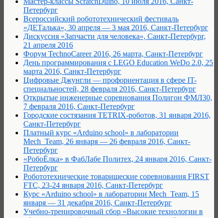
Мастер-классы ScratchDuino, 10 июля 2016, Санкт-
Петербург
Всероссийский робототехнический фестиваль
«ДЕТалька», 30 апреля — 3 мая 2016, Санкт-Петербург
Дискуссия «Запчасти для человека», Санкт-Петербург,
21 апреля 2016
Форум TechnoCareer 2016, 26 марта, Санкт-Петербург
День программирования с LEGO Education WeDo 2.0, 25
марта 2016, Санкт-Петербург
Цифровые Джунгли — профориентация в сфере IT-
специальностей, 28 февраля 2016, Санкт-Петербург
Открытые инженерные соревнования Полигон ФМЛ30,
7 февраля 2016, Санкт-Петербург
Городские состязания TETRIX-роботов, 31 января 2016,
Санкт-Петербург
Платный курс «Arduino school» в лаборатории
Mech_Team, 26 января — 26 февраля 2016, Санкт-
Петербург
«РобоЁлка» в ФабЛабе Политех, 24 января 2016, Санкт-
Петербург
Робототехнические товарищеские соревнования FIRST
FTC, 23-24 января 2016, Санкт-Петербург
Курс «Arduino school» в лаборатории Mech_Team, 15
января — 31 декабря 2016, Санкт-Петербург
Учебно-тренировочный сбор «Высокие технологии в