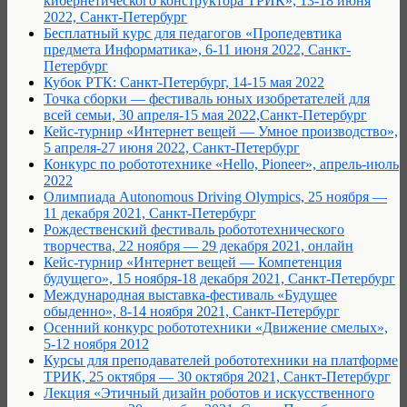
кибернетического конструктора ТРИК», 13-18 июня
2022, Санкт-Петербург
Бесплатный курс для педагогов «Пропедевтика
предмета Информатика», 6-11 июня 2022, Санкт-
Петербург
Кубок РТК: Санкт-Петербург, 14-15 мая 2022
Точка сборки — фестиваль юных изобретателей для
всей семьи, 30 апреля-15 мая 2022,Санкт-Петербург
Кейс-турнир «Интернет вещей — Умное производство»,
5 апреля-27 июня 2022, Санкт-Петербург
Конкурс по робототехнике «Hello, Pioneer», апрель-июль
2022
Олимпиада Autonomous Driving Olympics, 25 ноября —
11 декабря 2021, Санкт-Петербург
Рождественский фестиваль робототехнического
творчества, 22 ноября — 29 декабря 2021, онлайн
Кейс-турнир «Интернет вещей — Компетенция
будущего», 15 ноября-18 декабря 2021, Санкт-Петербург
Международная выставка-фестиваль «Будущее
обыденно», 8-14 ноября 2021, Санкт-Петербург
Осенний конкурс робототехники «Движение смелых»,
5-12 ноября 2012
Курсы для преподавателей робототехники на платформе
ТРИК, 25 октября — 30 октября 2021, Санкт-Петербург
Лекция «Этичный дизайн роботов и искусственного