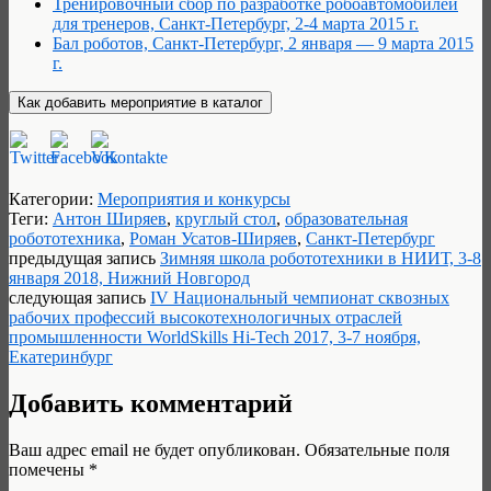
Тренировочный сбор по разработке робоавтомобилей
для тренеров, Санкт-Петербург, 2-4 марта 2015 г.
Бал роботов, Санкт-Петербург, 2 января — 9 марта 2015
г.
Категории:
Мероприятия и конкурсы
Теги:
Антон Ширяев
,
круглый стол
,
образовательная
робототехника
,
Роман Усатов-Ширяев
,
Санкт-Петербург
предыдущая запись
Зимняя школа робототехники в НИИТ, 3-8
января 2018, Нижний Новгород
следующая запись
IV Национальный чемпионат сквозных
рабочих профессий высокотехнологичных отраслей
промышленности WorldSkills Hi-Tech 2017, 3-7 ноября,
Екатеринбург
Добавить комментарий
Ваш адрес email не будет опубликован.
Обязательные поля
помечены
*