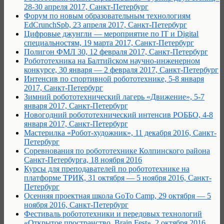
28-30 апреля 2017, Санкт-Петербург
Форум по новым образовательным технологиям
EdCrunchSpb, 23 апреля 2017, Санкт-Петербург
Цифровые джунгли — мероприятие по IT и Digital
специальностям, 19 марта 2017, Санкт-Петербург
Полигон ФМЛ 30, 12 февраля 2017, Санкт-Петербург
Робототехника на Балтийском научно-инженерном
конкурсе, 30 января — 2 февраля 2017, Санкт-Петербург
Интенсив по спортивной робототехнике, 5-8 января
2017, Санкт-Петербург
Зимний робототехнический лагерь «Движение», 5-7
января 2017, Санкт-Петербург
Новогодний робототехнический интенсив РОББО, 4-8
января 2017, Санкт-Петербург
Мастерилка «Робот-художник», 11 декабря 2016, Санкт-
Петербург
Соревнования по робототехнике Колпинского района
Санкт-Петербурга, 18 ноября 2016
Курсы для преподавателей по робототехнике на
платформе ТРИК, 31 октября — 5 ноября 2016, Санкт-
Петербург
Осенняя проектная школа GoTo Camp, 29 октября — 5
ноября 2016, Санкт-Петербург
Фестиваль робототехники и передовых технологий
«Открытое пространство. Brain.Fest», 2 октября 2016,