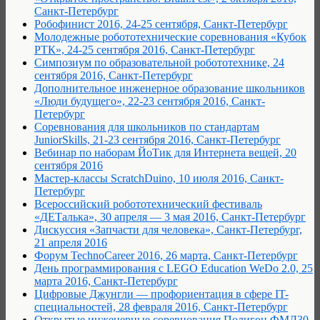
Санкт-Петербург
Робофинист 2016, 24-25 сентября, Санкт-Петербург
Молодежные робототехнические соревнования «Кубок
РТК», 24-25 сентября 2016, Санкт-Петербург
Симпозиум по образовательной робототехнике, 24
сентября 2016, Санкт-Петербург
Дополнительное инженерное образование школьников
«Люди будущего», 22-23 сентября 2016, Санкт-
Петербург
Соревнования для школьников по стандартам
JuniorSkills, 21-23 сентября 2016, Санкт-Петербург
Вебинар по наборам ЙоТик для Интернета вещей, 20
сентября 2016
Мастер-классы ScratchDuino, 10 июля 2016, Санкт-
Петербург
Всероссийский робототехнический фестиваль
«ДЕТалька», 30 апреля — 3 мая 2016, Санкт-Петербург
Дискуссия «Запчасти для человека», Санкт-Петербург,
21 апреля 2016
Форум TechnoCareer 2016, 26 марта, Санкт-Петербург
День программирования с LEGO Education WeDo 2.0, 25
марта 2016, Санкт-Петербург
Цифровые Джунгли — профориентация в сфере IT-
специальностей, 28 февраля 2016, Санкт-Петербург
Открытые инженерные соревнования Полигон ФМЛ30,