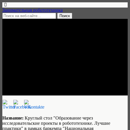
Занимательная робототехника
1 ноября, 2017 • нет комментариев
Круглый стол «Образование
через исследовательские
проекты в робототехнике», 8
ноября 2017, Санкт-
Петербург
Илиана Исмакаева
Название:
Круглый стол "Образование через
исследовательские проекты в робототехнике. Лучшие
практики" в рамках баркемпа "Национальная