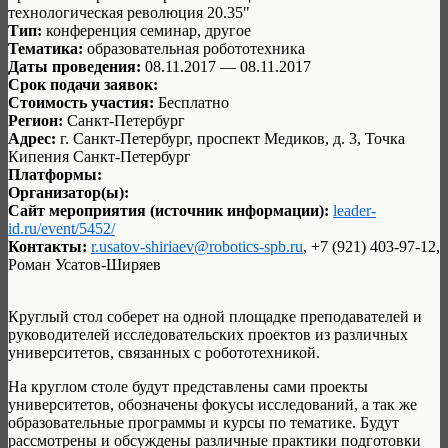
технологическая революция 20.35"
Тип:
конференция семинар, другое
Тематика:
образовательная робототехника
Даты проведения:
08.11.2017 — 08.11.2017
Срок подачи заявок:
Стоимость участия:
Бесплатно
Регион:
Санкт-Петербург
Адрес:
г. Санкт-Петербург, проспект Медиков, д. 3, Точка
Кипения Санкт-Петербург
Платформы:
Организатор(ы):
Сайт мероприятия (источник информации):
leader-
id.ru/event/5452/
Контакты:
r.usatov-shiriaev@robotics-spb.ru
, +7 (921) 403-97-12,
Роман Усатов-Ширяев
Круглый стол соберет на одной площадке преподавателей и
руководителей исследовательских проектов из различных
университетов, связанных с робототехникой.
На круглом столе будут представлены сами проекты
университетов, обозначены фокусы исследований, а так же
образовательные программы и курсы по тематике. Будут
рассмотрены и обсуждены различные практики подготовки