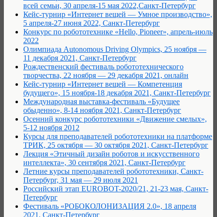
всей семьи, 30 апреля-15 мая 2022,Санкт-Петербург
Кейс-турнир «Интернет вещей — Умное производство»,
5 апреля-27 июня 2022, Санкт-Петербург
Конкурс по робототехнике «Hello, Pioneer», апрель-июль
2022
Олимпиада Autonomous Driving Olympics, 25 ноября —
11 декабря 2021, Санкт-Петербург
Рождественский фестиваль робототехнического
творчества, 22 ноября — 29 декабря 2021, онлайн
Кейс-турнир «Интернет вещей — Компетенция
будущего», 15 ноября-18 декабря 2021, Санкт-Петербург
Международная выставка-фестиваль «Будущее
обыденно», 8-14 ноября 2021, Санкт-Петербург
Осенний конкурс робототехники «Движение смелых»,
5-12 ноября 2012
Курсы для преподавателей робототехники на платформе
ТРИК, 25 октября — 30 октября 2021, Санкт-Петербург
Лекция «Этичный дизайн роботов и искусственного
интеллекта», 30 сентября 2021, Санкт-Петербург
Летние курсы преподавателей робототехники, Санкт-
Петербург, 31 мая — 29 июля 2021
Российский этап EUROBOT-2020/21, 21-23 мая, Санкт-
Петербург
Фестиваль «РОБОКОЛОНИЗАЦИЯ 2.0», 18 апреля
2021, Санкт-Петербург