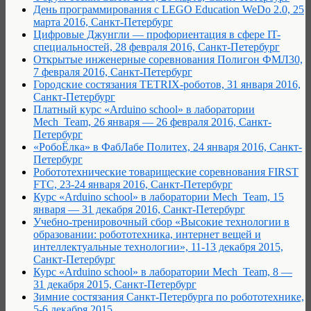
День программирования с LEGO Education WeDo 2.0, 25
марта 2016, Санкт-Петербург
Цифровые Джунгли — профориентация в сфере IT-
специальностей, 28 февраля 2016, Санкт-Петербург
Открытые инженерные соревнования Полигон ФМЛ30,
7 февраля 2016, Санкт-Петербург
Городские состязания TETRIX-роботов, 31 января 2016,
Санкт-Петербург
Платный курс «Arduino school» в лаборатории
Mech_Team, 26 января — 26 февраля 2016, Санкт-
Петербург
«РобоЁлка» в ФабЛабе Политех, 24 января 2016, Санкт-
Петербург
Робототехнические товарищеские соревнования FIRST
FTC, 23-24 января 2016, Санкт-Петербург
Курс «Arduino school» в лаборатории Mech_Team, 15
января — 31 декабря 2016, Санкт-Петербург
Учебно-тренировочный сбор «Высокие технологии в
образовании: робототехника, интернет вещей и
интеллектуальные технологии», 11-13 декабря 2015,
Санкт-Петербург
Курс «Arduino school» в лаборатории Mech_Team, 8 —
31 декабря 2015, Санкт-Петербург
Зимние состязания Санкт-Петербурга по робототехнике,
5-6 декабря 2015