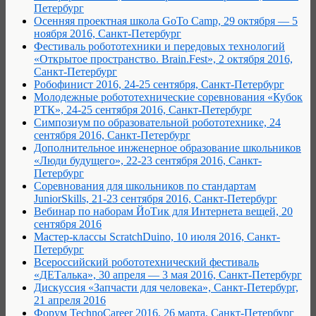
Петербург
Осенняя проектная школа GoTo Camp, 29 октября — 5
ноября 2016, Санкт-Петербург
Фестиваль робототехники и передовых технологий
«Открытое пространство. Brain.Fest», 2 октября 2016,
Санкт-Петербург
Робофинист 2016, 24-25 сентября, Санкт-Петербург
Молодежные робототехнические соревнования «Кубок
РТК», 24-25 сентября 2016, Санкт-Петербург
Симпозиум по образовательной робототехнике, 24
сентября 2016, Санкт-Петербург
Дополнительное инженерное образование школьников
«Люди будущего», 22-23 сентября 2016, Санкт-
Петербург
Соревнования для школьников по стандартам
JuniorSkills, 21-23 сентября 2016, Санкт-Петербург
Вебинар по наборам ЙоТик для Интернета вещей, 20
сентября 2016
Мастер-классы ScratchDuino, 10 июля 2016, Санкт-
Петербург
Всероссийский робототехнический фестиваль
«ДЕТалька», 30 апреля — 3 мая 2016, Санкт-Петербург
Дискуссия «Запчасти для человека», Санкт-Петербург,
21 апреля 2016
Форум TechnoCareer 2016, 26 марта, Санкт-Петербург