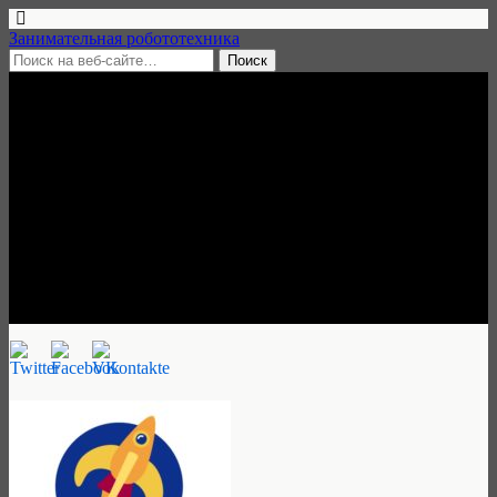
Занимательная робототехника
23 декабря, 2016 • нет комментариев
Зимний робототехнический
лагерь «Движение», 5-7
января 2017, Санкт-
Петербург
Занимательная робототехника