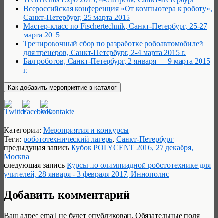
Всероссийская конференция «От компьютера к роботу»,
Санкт-Петербург, 25 марта 2015
Мастер-класс по Fischertechnik, Санкт-Петербург, 25-27
марта 2015
Тренировочный сбор по разработке робоавтомобилей
для тренеров, Санкт-Петербург, 2-4 марта 2015 г.
Бал роботов, Санкт-Петербург, 2 января — 9 марта 2015
г.
Категории:
Мероприятия и конкурсы
Теги:
робототехнический лагерь
,
Санкт-Петербург
предыдущая запись
Кубок POLYCENT 2016, 27 декабря,
Москва
следующая запись
Курсы по олимпиадной робототехнике для
учителей, 28 января - 3 февраля 2017, Иннополис
Добавить комментарий
Ваш адрес email не будет опубликован.
Обязательные поля