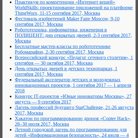
Практикум по компетенции «Интернет вещей»
WorldSkills: проектирование приложений на платформе
ThingWorx, 11-15 сентября 2017, Москва
Фестиваль изобретений Maker Faire Moscow, 9-10
сентября 2017, Москва
Робототехника, информатика, инженерия в
ПОЛИЦЕНТ: дни открытых дверей, 2-3 сентября 2017,
Москва
Бесплатные мастер-классы по робототехнике
Робомарафон, 2-30 сентября 2017, Москва
Всероссийский конкурс «Педагог сетевого столетия», 1
сентября — 30 октября 2017, Москва
День открытых дверей в детских технопарках, 1
сентября 2017, Москва
Федеральный акселератор детских и молодежных
инновационных проектов, 1 сентября 2017 — 1 апреля
2018
Конкурс IT-проектов «Юные инноваторы Москвы», 27
августа — 9 сентября 2017
Лагерь профессий будущего StarChallenge, 21-26 августа
2017, Москва
Хакатон по программированию дронов «Copter Hack»,
28–30 июля 2017, Москва
Летний городской лагерь по программированию для
детей «Информационная безопасность», 24 июля — 4