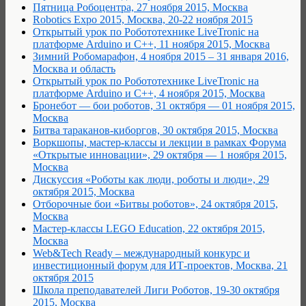
Пятница Робоцентра, 27 ноября 2015, Москва
Robotics Expo 2015, Москва, 20-22 ноября 2015
Открытый урок по Робототехнике LiveTronic на
платформе Arduino и С++, 11 ноября 2015, Москва
Зимний Робомарафон, 4 ноября 2015 – 31 января 2016,
Москва и область
Открытый урок по Робототехнике LiveTronic на
платформе Arduino и С++, 4 ноября 2015, Москва
Бронебот — бои роботов, 31 октября — 01 ноября 2015,
Москва
Битва тараканов-киборгов, 30 октября 2015, Москва
Воркшопы, мастер-классы и лекции в рамках Форума
«Открытые инновации», 29 октября — 1 ноября 2015,
Москва
Дискуссия «Роботы как люди, роботы и люди», 29
октября 2015, Москва
Отборочные бои «Битвы роботов», 24 октября 2015,
Москва
Мастер-классы LEGO Education, 22 октября 2015,
Москва
Web&Tech Ready – международный конкурс и
инвестиционный форум для ИТ-проектов, Москва, 21
октября 2015
Школа преподавателей Лиги Роботов, 19-30 октября
2015, Москва