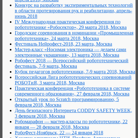
Конкурс на разработку экспериментальных технологий
в области протезирования рук и реабилитации, апрель-
июнь 2018
IV Международная практическая конференция по
робототехнике «Робосектор», 29 марта 2018, Москва
Городские соревнования в номинации «Промышленная
робототехника», 24 марта 2018, Москва
Фестиваль Нейрофест-2018, 23 марта, Москва
Мастер-класс «Носимая электроника — делаем сами
электронные украшения», 13 марта 2018, Москва
Робофест 2018 — Всероссийский робототехнический
фестиваль, 7-9 марта, Москва
Кубок педагогов робототехники, 7-9 марта 2018, Москва
Всероссийская Лига робототехнических соревнований
РОБОТиЯ, 3 марта 2018, Москва
Практическая конференция «Робототехника в системе
современного образования», 27 февраля 2018, Москва
Открытый урок по Scratch программированию, 5
февраля 2018, Москва
День безопасного Интернета CODDY SAFETY WEEK,
3 февраля 2018, Москва
Робомарафон — мастер-классы по робототехнике, 22
января — 28 февраля 2018, Москва
РобоФест-Ноябрьск, 22 — 24 января 2018