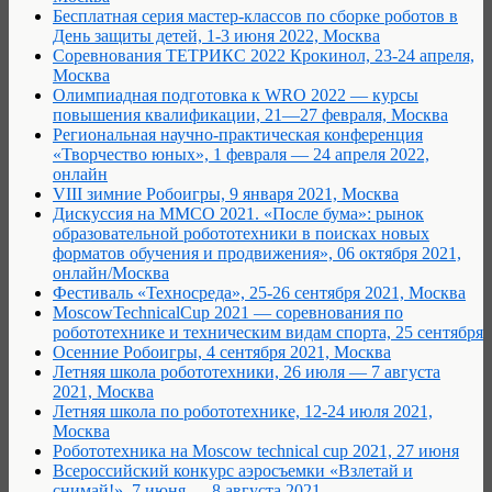
Бесплатная серия мастер-классов по сборке роботов в
День защиты детей, 1-3 июня 2022, Москва
Соревнования ТЕТРИКС 2022 Крокинол, 23-24 апреля,
Москва
Олимпиадная подготовка к WRO 2022 — курсы
повышения квалификации, 21—27 февраля, Москва
Региональная научно-практическая конференция
«Творчество юных», 1 февраля — 24 апреля 2022,
онлайн
VIII зимние Робоигры, 9 января 2021, Москва
Дискуссия на ММСО 2021. «После бума»: рынок
образовательной робототехники в поисках новых
форматов обучения и продвижения», 06 октября 2021,
онлайн/Москва
Фестиваль «Техносреда», 25-26 сентября 2021, Москва
MoscowTechnicalCup 2021 — соревнования по
робототехнике и техническим видам спорта, 25 сентября
Осенние Робоигры, 4 сентября 2021, Москва
Летняя школа робототехники, 26 июля — 7 августа
2021, Москва
Летняя школа по робототехнике, 12-24 июля 2021,
Москва
Робототехника на Moscow technical cup 2021, 27 июня
Всероссийский конкурс аэросъемки «Взлетай и
снимай!», 7 июня — 8 августа 2021