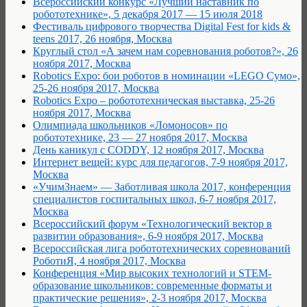
Всероссийский конкурс «Лучший наставник по
робототехнике», 5 декабря 2017 — 15 июля 2018
Фестиваль цифрового творчества Digital Fest for kids &
teens 2017, 26 ноября, Москва
Круглый стол «А зачем нам соревнования роботов?», 26
ноября 2017, Москва
Robotics Expo: бои роботов в номинации «LEGO Сумо»,
25-26 ноября 2017, Москва
Robotics Expo – робототехническая выставка, 25-26
ноября 2017, Москва
Олимпиада школьников «Ломоносов» по
робототехнике, 23 — 27 ноября 2017, Москва
День каникул с CODDY, 12 ноября 2017, Москва
Интернет вещей: курс для педагогов, 7-9 ноября 2017,
Москва
«УчимЗнаем» — Заботливая школа 2017, конференция
специалистов госпитальных школ, 6-7 ноября 2017,
Москва
Всероссийский форум «Технологический вектор в
развитии образования», 6-9 ноября 2017, Москва
Всероссийская лига робототехнических соревнований
РоботиЯ, 4 ноября 2017, Москва
Конференция «Мир высоких технологий и STEM-
образование школьников: современные форматы и
практические решения», 2-3 ноября 2017, Москва