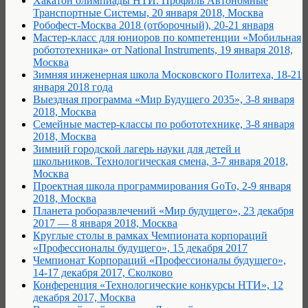
Хакатон олимпиады НТИ. Профиль Автономные
Транспортные Системы, 20 января 2018, Москва
Робофест-Москва 2018 (отборочный), 20-21 января
Мастер-класс для юниоров по компетенции «Мобильная
робототехника» от National Instruments, 19 января 2018,
Москва
Зимняя инженерная школа Московского Политеха, 18-21
января 2018 года
Выездная программа «Мир Будущего 2035», 3-8 января
2018, Москва
Семейные мастер-классы по робототехнике, 3-8 января
2018, Москва
Зимний городской лагерь науки для детей и
школьников. Технологическая смена, 3-7 января 2018,
Москва
Проектная школа программирования GoTo, 2-9 января
2018, Москва
Планета роборазвлечений «Мир будущего», 23 декабря
2017 — 8 января 2018, Москва
Круглые столы в рамках Чемпионата корпораций
«Профессионалы будущего», 15 декабря 2017
Чемпионат Корпораций «Профессионалы будущего»,
14-17 декабря 2017, Сколково
Конференция «Технологические конкурсы НТИ», 12
декабря 2017, Москва