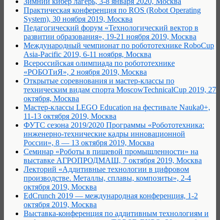
Зимний кибер лагерь, 3-8 января 2020, Москва
Практическая конференция по ROS (Robot Operating
System), 30 ноября 2019, Москва
Педагогический форум «Технологический вектор в
развитии образования», 19-21 ноября 2019, Москва
Международный чемпионат по робототехнике RoboCup
Asia-Pacific 2019, 6-11 ноября, Москва
Всероссийская олимпиада по робототехнике
«РОБОТиЯ», 2 ноября 2019, Москва
Открытые соревнования и мастер-классы по
техническим видам спорта MoscowTechnicalCup 2019, 27
октября, Москва
Мастер-классы LEGO Education на фестивале Nauka0+,
11-13 октября 2019, Москва
ФУТС сезона 2019/2020 Программы «Робототехника:
инженерно-технические кадры инновационной
России», 8 — 13 октября 2019, Москва
Семинар «Роботы в пищевой промышленности» на
выставке АГРОПРОДМАШ, 7 октября 2019, Москва
Лекторий «Аддитивные технологии в цифровом
производстве. Металлы, сплавы, композиты», 2-4
октября 2019, Москва
EdCrunch 2019 — международная конференция, 1-2
октября 2019, Москва
Выставка-конференция по аддитивным технологиям и