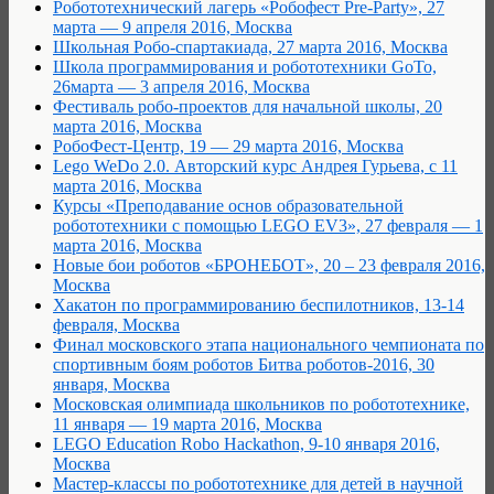
Робототехнический лагерь «Робофест Pre-Party», 27
марта — 9 апреля 2016, Москва
Школьная Робо-спартакиада, 27 марта 2016, Москва
Школа программирования и робототехники GoTo,
26марта — 3 апреля 2016, Москва
Фестиваль робо-проектов для начальной школы, 20
марта 2016, Москва
РобоФест-Центр, 19 — 29 марта 2016, Москва
Lego WeDo 2.0. Авторский курс Андрея Гурьева, с 11
марта 2016, Москва
Курсы «Преподавание основ образовательной
робототехники с помощью LEGO EV3», 27 февраля — 1
марта 2016, Москва
Новые бои роботов «БРОНЕБОТ», 20 – 23 февраля 2016,
Москва
Хакатон по программированию беспилотников, 13-14
февраля, Москва
Финал московского этапа национального чемпионата по
спортивным боям роботов Битва роботов-2016, 30
января, Москва
Московская олимпиада школьников по робототехнике,
11 января — 19 марта 2016, Москва
LEGO Education Robo Hackathon, 9-10 января 2016,
Москва
Мастер-классы по робототехнике для детей в научной