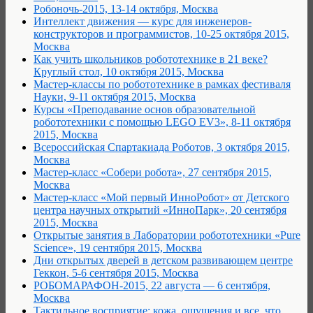
Робоночь-2015, 13-14 октября, Москва
Интеллект движения — курс для инженеров-
конструкторов и программистов, 10-25 октября 2015,
Москва
Как учить школьников робототехнике в 21 веке?
Круглый стол, 10 октября 2015, Москва
Мастер-классы по робототехнике в рамках фестиваля
Науки, 9-11 октября 2015, Москва
Курсы «Преподавание основ образовательной
робототехники с помощью LEGO EV3», 8-11 октября
2015, Москва
Всероссийская Спартакиада Роботов, 3 октября 2015,
Москва
Мастер-класс «Собери робота», 27 сентября 2015,
Москва
Мастер-класс «Мой первый ИнноРобот» от Детского
центра научных открытий «ИнноПарк», 20 сентября
2015, Москва
Открытые занятия в Лаборатории робототехники «Pure
Science», 19 сентября 2015, Москва
Дни открытых дверей в детском развивающем центре
Геккон, 5-6 сентября 2015, Москва
РОБОМАРАФОН-2015, 22 августа — 6 сентября,
Москва
Тактильное восприятие: кожа, ощущения и все, что