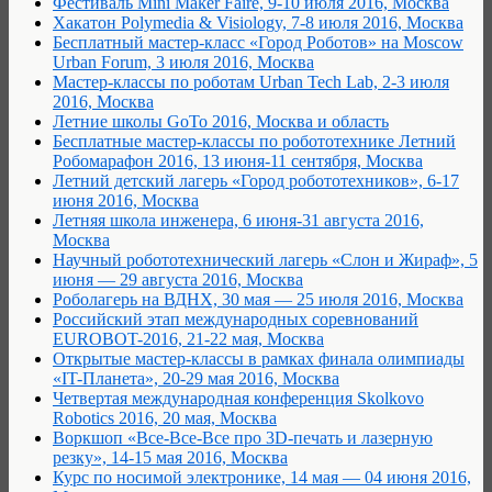
Фестиваль Mini Maker Faire, 9-10 июля 2016, Москва
Хакатон Polymedia & Visiology, 7-8 июля 2016, Москва
Бесплатный мастер-класс «Город Роботов» на Moscow
Urban Forum, 3 июля 2016, Москва
Мастер-классы по роботам Urban Tech Lab, 2-3 июля
2016, Москва
Летние школы GoTo 2016, Москва и область
Бесплатные мастер-классы по робототехнике Летний
Робомарафон 2016, 13 июня-11 сентября, Москва
Летний детский лагерь «Город робототехников», 6-17
июня 2016, Москва
Летняя школа инженера, 6 июня-31 августа 2016,
Москва
Научный робототехнический лагерь «Слон и Жираф», 5
июня — 29 августа 2016, Москва
Роболагерь на ВДНХ, 30 мая — 25 июля 2016, Москва
Российский этап международных соревнований
EUROBOT-2016, 21-22 мая, Москва
Открытые мастер-классы в рамках финала олимпиады
«IT-Планета», 20-29 мая 2016, Москва
Четвертая международная конференция Skolkovo
Robotics 2016, 20 мая, Москва
Воркшоп «Все-Все-Все про 3D-печать и лазерную
резку», 14-15 мая 2016, Москва
Курс по носимой электронике, 14 мая — 04 июня 2016,