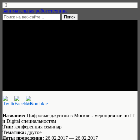
Занимательная робототехника
30 января, 2017 • нет комментариев
Цифровые джунгли —
мероприятие по IT и Digital
специальностям, 26 февраля
2017, Москва
Занимательная робототехника
Название:
Цифровые джунгли в Москве - мероприятие по IT
и Digital специальностям
Тип:
конференция семинар
Тематика:
другое
Даты проведения:
26.02.2017 — 26.02.2017