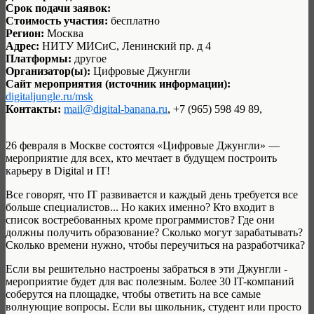
Срок подачи заявок:
Стоимость участия:
бесплатно
Регион:
Москва
Адрес:
НИТУ МИСиС, Ленинский пр. д 4
Платформы:
другое
Организатор(ы):
Цифровые Джунгли
Сайт мероприятия (источник информации):
digitaljungle.ru/msk
Контакты:
mail@digital-banana.ru
, +7 (965) 598 49 89,
26 февраля в Москве состоятся «Цифровые Джунгли» —
мероприятие для всех, кто мечтает в будущем построить
карьеру в Digital и IT!
Все говорят, что IT развивается и каждый день требуется все
больше специалистов... Но каких именно? Кто входит в
список востребованных кроме программистов? Где они
должны получить образование? Сколько могут зарабатывать?
Сколько времени нужно, чтобы переучиться на разработчика?
Если вы решительно настроены забраться в эти Джунгли -
мероприятие будет для вас полезным. Более 30 IT-компаний
соберутся на площадке, чтобы ответить на все самые
волнующие вопросы. Если вы школьник, студент или просто