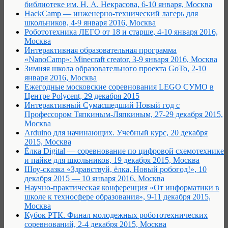
библиотеке им. Н. А. Некрасова, 6-10 января, Москва
HackCamp — инженерно-технический лагерь для
школьников, 4-9 января 2016, Москва
Робототехника ЛЕГО от 18 и старше, 4-10 января 2016,
Москва
Интерактивная образовательная программа
«NanoCamp»: Minecraft creator, 3-9 января 2016, Москва
Зимняя школа образовательного проекта GoTo, 2-10
января 2016, Москва
Ежегодные московские соревнования LEGO СУМО в
Центре Polycent, 29 декабря 2015
Интерактивный Сумасшедший Новый год с
Профессором Тяпкиным-Ляпкиным, 27-29 декабря 2015,
Москва
Arduino для начинающих. Учебный курс, 20 декабря
2015, Москва
Ёлка Digital — соревнование по цифровой схемотехнике
и пайке для школьников, 19 декабря 2015, Москва
Шоу-сказка «Здравствуй, ёлка, Новый робогод!», 10
декабря 2015 — 10 января 2016, Москва
Научно-практическая конференция «От информатики в
школе к техносфере образования», 9-11 декабря 2015,
Москва
Кубок РТК. Финал молодежных робототехнических
соревнований, 2-4 декабря 2015, Москва