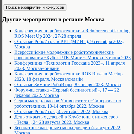
Другие мероприятия в регионе Москва
Конференция по робототехнике и Reinforcement learning
ROS Meet Up 2024, 27-28 апреля
Отрытые РобоИгры в РУТ (МИИТ), 9 сентября 2023,
Москва
Всероссийские молодежные робототехнические
соревнования «Кубок РТК Мини», Москва, 3 июня 2023
Конференция «Технологии Геоскана 2023», 11 апреля
2023, Москва+онлайн
Конференция по робототехнике ROS Russian Meetup
2023, 18 февраля, Москва/онлайн
Отрытые Зимние РобоИгры, 8 января 2023, Москва
Форум-выставка «Первый беспилотный», 17 — 22
декабря 2022, Москва
Серия мастер-классов Университета «Синергия» по
робототехнике, 10-14 октября 2022, Москва
Отрытые РобоИгры, 4 сентября 2022, Москва
День открытых деверей в Клубе юных инженеров
«Тесла», 24-28 августа 2022, Москва
Бесплатные лагерные смены для детей, август 2022,
Москва