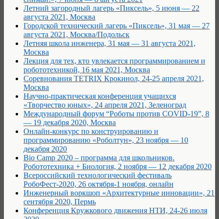
Летний загородный лагерь «Пиксель», 5 июня — 22
августа 2021, Москва
Городской технический лагерь «Пиксель», 31 мая — 27
августа 2021, Москва/Подольск
Летняя школа инженера, 31 мая — 31 августа 2021,
Москва
Лекция для тех, кто увлекается программированием и
робототехникой, 16 мая 2021, Москва
Соревнования TETRIX Крокинол, 24-25 апреля 2021,
Москва
Научно-практическая конференция учащихся
«Творчество юных», 24 апреля 2021, Зеленоград
Международный форум “Роботы против COVID-19”, 8
— 19 декабря 2020, Москва
Онлайн-конкурс по конструированию и
программированию «Роболтун», 23 ноября — 10
декабря 2020
Bio Camp 2020 – программа для школьников.
Робототехника + Биология, 2 ноября — 12 декабря 2020
Всероссийский технологический фестиваль
РобоФест-2020, 26 октября-1 ноября, онлайн
Инженерный воркшоп «Архитектурные инновации», 21
сентября 2020, Пермь
Конференция Кружкового движения НТИ, 24-26 июля