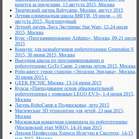
кроется за пределами, 13 августа 2015, Москва
Творческий лагерь Babycamp, Москва, август 2015
Летняя олимпиадная школа МФТИ, 19 июля — 01
августа 2015, Долгопрудный
Летний лагерь Лига Экстрима: Star Wars, 12-24 июля
2015, Москва
Курс «Программирование Arduino», Москва, 09-21 июля
2015
Конкурс для разработчиков робототехники Generation S
2015, 30 июня 2015, Москва
Выездная школа по программированию и
робототехнике GoTo Camp, 2 смены летом 2015, Москва
Робо-квест: герои станции «Эпсилон Эридана», Москва,
20 июня 2015 г.
GEEK PICNIC Москва, 13-14 июня 2015
Курсы «Преподавание основ образовательной
робототехники с помощью LEGO EV3», 1-4 июня 2015,
Москва
Лагерь RoboCamp в Подмосковье, лето 2015
Магические 3D технологии для детей, 23 мая 2015,
Москва
Московская командная олимпиада по робототехнике
(Московский этап WRO), 14-16 мая 2015
Лекция Профессора Хироcи Исигуро в Сколтехе, 14-15
мая 2015, Москва