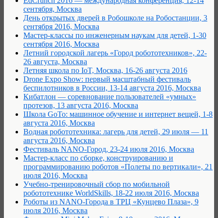
EdCrunch 2016 — международная конференция, 12-14
сентября, Москва
День открытых дверей в Робошколе на Робостанции, 3
сентября 2016, Москва
Мастер-классы по инженерным наукам для детей, 1-30
сентября 2016, Москва
Летний городской лагерь «Город робототехников», 22-
26 августа, Москва
Летняя школа по IoT, Москва, 16-26 августа 2016
Drone Expo Show: первый масштабный фестиваль
беспилотников в России, 13-14 августа 2016, Москва
Кибатлон — соревнование пользователей «умных»
протезов, 13 августа 2016, Москва
Школа GoTo: машинное обучение и интернет вещей, 1-8
августа 2016, Москва
Водная робототехника: лагерь для детей, 29 июля — 11
августа 2016, Москва
Фестиваль NANO-Город, 23-24 июля 2016, Москва
Мастер-класс по сборке, конструированию и
программированию роботов «Полеты по вертикали», 21
июля 2016, Москва
Учебно-тренировочный сбор по мобильной
робототехнике WorldSkills, 18-22 июля 2016, Москва
Роботы из NANO-Города в TРЦ «Кунцево Плаза», 9
июля 2016, Москва