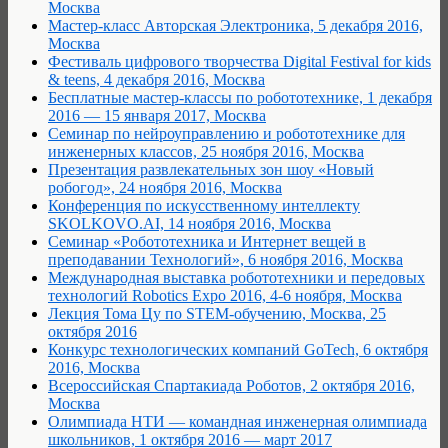
Москва
Мастер-класс Авторская Электроника, 5 декабря 2016,
Москва
Фестиваль цифрового творчества Digital Festival for kids
& teens, 4 декабря 2016, Москва
Бесплатные мастер-классы по робототехнике, 1 декабря
2016 — 15 января 2017, Москва
Семинар по нейроуправлению и робототехнике для
инженерных классов, 25 ноября 2016, Москва
Презентация развлекательных зон шоу «Новый
робогод», 24 ноября 2016, Москва
Конференция по искусственному интеллекту
SKOLKOVO.AI, 14 ноября 2016, Москва
Семинар «Робототехника и Интернет вещей в
преподавании Технологий», 6 ноября 2016, Москва
Международная выставка робототехники и передовых
технологий Robotics Expo 2016, 4-6 ноября, Москва
Лекция Тома Цу по STEM-обучению, Москва, 25
октября 2016
Конкурс технологических компаний GoTech, 6 октября
2016, Москва
Всероссийская Спартакиада Роботов, 2 октября 2016,
Москва
Олимпиада НТИ — командная инженерная олимпиада
школьников, 1 октября 2016 — март 2017