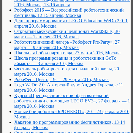
2016, Москва, 13-16 апреля
Робофест 2016 — Всероссийский робототехнический
фестиваль, 12-15 апреля, Москва
День программирования с LEGO Education WeDo 2.0, 1
апреля 2016, Москва
Открытый межвузовский чемпионат WorldSkills, 30
марта — 1 апреля 2016, Москва
Робототехнический лагерь «Робофест Pre-Party», 27
марта — 9 апреля 2016, Москва
Школьная Робо-спартакиада, 27 марта 2016, Москва
Школа программирования и робототехники GoTo,
26марта — 3 апреля 2016, Москва
Фестиваль робо-проектов для начальной школы, 20
марта 2016, Москва
РобоФест-Центр, 19 — 29 марта 2016, Москва
Lego WeDo 2.0. Авторский курс Андрея Гурьева, с 11
марта 2016, Москва
Курсы «Преподавание основ образовательной
робототехники с помощью LEGO EV3», 27 февраля — 1
марта 2016, Москва
Новые бои роботов «БРОНЕБОТ», 20 – 23 февраля 2016,
Москва
Хакатон по программированию беспилотников, 13-14
февраля, Москва
Финал московского этапа национального чемпионата по