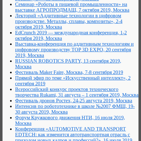
Семинар «Роботы в пищевой промышленности» на
выставке АГРОПРОДМАШ, 7 октября 2019, Москва
Лекторий «Аддитивные технологии в цифровом
производстве. Металлы, сплавы, композиты», 2-4
октября 2019, Москва
EdCrunch 2019 — международная конференция, 1-2
октября 2019, Москва
Выставка-конференция по аддитивным технологиям и
цифровому производству TOP 3D EXPO, 20 сентября
2019, Москва
RUSSIAN ROBOTICS PARTY, 13 сентября 2019,
Москва
Фестиваль Maker Faire, Москва, 7-8 сентября 2019
Прямой эфир по теме «Искусственный интеллект», 2
сентября 2019
Всероссийский конкурс проектов технического
творчества Rukami, 31 августа – 1 сентября 2019, Москва
Фестиваль дронов Ростех, 24-25 августа 2019, Москва
Интенсив по робототехнике в школе №2007 ФМШ, 19-
30 августа 2019, Москва
Форум Кружкового движения НТИ, 16 июля 2019,
Москва
Конференция «AUTOMOTIVE AND TRANSPORT
EDTECH: как изменится автотранспортная отрасль с
приходом новых кадров и профессий?», 16 июля 2019,