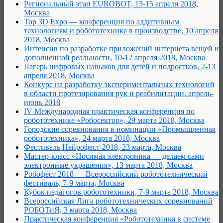
Региональный этап EUROBOT, 13-15 апреля 2018,
Москва
Top 3D Expo — конференция по аддитивным
технологиям и робототехнике в производстве, 10 апреля
2018, Москва
Интенсив по разработке приложений интернета вещей и
дополненной реальности, 10-12 апреля 2018, Москва
Лагерь цифровых навыков для детей и подростков, 2-13
апреля 2018, Москва
Конкурс на разработку экспериментальных технологий
в области протезирования рук и реабилитации, апрель-
июнь 2018
IV Международная практическая конференция по
робототехнике «Робосектор», 29 марта 2018, Москва
Городские соревнования в номинации «Промышленная
робототехника», 24 марта 2018, Москва
Фестиваль Нейрофест-2018, 23 марта, Москва
Мастер-класс «Носимая электроника — делаем сами
электронные украшения», 13 марта 2018, Москва
Робофест 2018 — Всероссийский робототехнический
фестиваль, 7-9 марта, Москва
Кубок педагогов робототехники, 7-9 марта 2018, Москва
Всероссийская Лига робототехнических соревнований
РОБОТиЯ, 3 марта 2018, Москва
Практическая конференция «Робототехника в системе