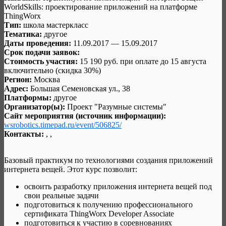
WorldSkills: проектирование приложений на платформе
ThingWorx
Тип:
школа мастеркласс
Тематика:
другое
Даты проведения:
11.09.2017 — 15.09.2017
Срок подачи заявок:
Стоимость участия:
15 190 руб. при оплате до 15 августа
включительно (скидка 30%)
Регион:
Москва
Адрес:
Большая Семеновская ул., 38
Платформы:
другое
Организатор(ы):
Проект "Разумные системы"
Сайт мероприятия (источник информации):
wsrobotics.timepad.ru/event/506825/
Контакты:
, ,
Базовый практикум по технологиями создания приложений
интернета вещей. Этот курс позволит:
освоить разработку приложения интернета вещей под
свои реальные задачи
подготовиться к получению профессионального
сертификата ThingWorx Developer Associate
подготовиться к участию в соревнованиях