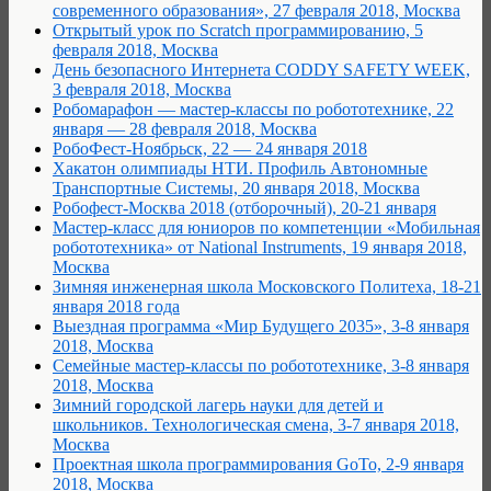
современного образования», 27 февраля 2018, Москва
Открытый урок по Scratch программированию, 5
февраля 2018, Москва
День безопасного Интернета CODDY SAFETY WEEK,
3 февраля 2018, Москва
Робомарафон — мастер-классы по робототехнике, 22
января — 28 февраля 2018, Москва
РобоФест-Ноябрьск, 22 — 24 января 2018
Хакатон олимпиады НТИ. Профиль Автономные
Транспортные Системы, 20 января 2018, Москва
Робофест-Москва 2018 (отборочный), 20-21 января
Мастер-класс для юниоров по компетенции «Мобильная
робототехника» от National Instruments, 19 января 2018,
Москва
Зимняя инженерная школа Московского Политеха, 18-21
января 2018 года
Выездная программа «Мир Будущего 2035», 3-8 января
2018, Москва
Семейные мастер-классы по робототехнике, 3-8 января
2018, Москва
Зимний городской лагерь науки для детей и
школьников. Технологическая смена, 3-7 января 2018,
Москва
Проектная школа программирования GoTo, 2-9 января
2018, Москва