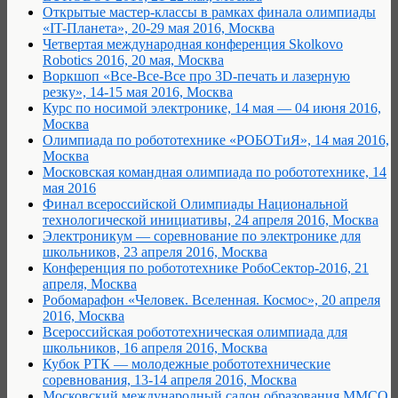
Открытые мастер-классы в рамках финала олимпиады
«IT-Планета», 20-29 мая 2016, Москва
Четвертая международная конференция Skolkovo
Robotics 2016, 20 мая, Москва
Воркшоп «Все-Все-Все про 3D-печать и лазерную
резку», 14-15 мая 2016, Москва
Курс по носимой электронике, 14 мая — 04 июня 2016,
Москва
Олимпиада по робототехнике «РОБОТиЯ», 14 мая 2016,
Москва
Московская командная олимпиада по робототехнике, 14
мая 2016
Финал всероссийской Олимпиады Национальной
технологической инициативы, 24 апреля 2016, Москва
Электроникум — соревнование по электронике для
школьников, 23 апреля 2016, Москва
Конференция по робототехнике РобоСектор-2016, 21
апреля, Москва
Робомарафон «Человек. Вселенная. Космос», 20 апреля
2016, Москва
Всероссийская робототехническая олимпиада для
школьников, 16 апреля 2016, Москва
Кубок РТК — молодежные робототехнические
соревнования, 13-14 апреля 2016, Москва
Московский международный салон образования ММСО