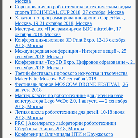
Москва
Соревнования по робототехнике и техническим видам
спорта TECHNICAL CUP 2018, 27 октября, Москва
Хакатон по программированию дронов CopterHack,
Москва, 19-21 октября 2018, Москва
Мастер-класс «Программируем BBC micro:bit», 17
октября 2018, Москва
Конференция-выставка 3D Print Expo, 12-13 октября
2018, Москва
Международная конференция «Интернет вещей», 25
сентября 2018, Москва
Конференция «Top 3D Expo. Цифровое образование», 21
сентября 2018, Москва
Третий фестиваль цифрового искусства и творчества
Maker Faire Moscow, 8-9 сентября 2018
Фестиваль дронов MOSCOW DRONE FESTIVAL, 26
августа 2018
Мастер-классы по робототехнике для детей на базе
конструктора Lego WeDo 2.0, 1 августа — 2 сентября
2018, Москва
Летняя школа робототехники для детей, 10-18 июля
2018, Москва
PRO | Акселератор лаборатории робототехники
Сбербанка, 5 июля 2018, Москва
Конференция Олимпиады НТИ и Кружкового