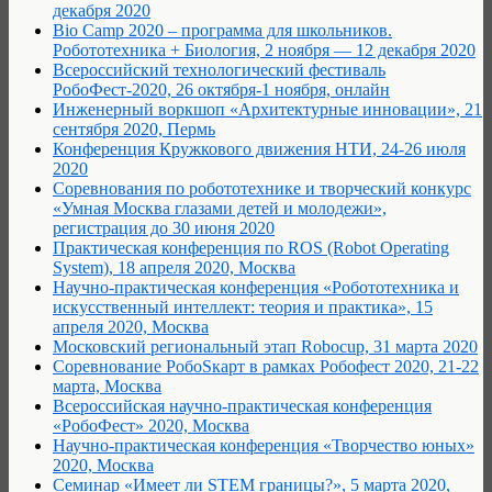
декабря 2020
Bio Camp 2020 – программа для школьников.
Робототехника + Биология, 2 ноября — 12 декабря 2020
Всероссийский технологический фестиваль
РобоФест-2020, 26 октября-1 ноября, онлайн
Инженерный воркшоп «Архитектурные инновации», 21
сентября 2020, Пермь
Конференция Кружкового движения НТИ, 24-26 июля
2020
Соревнования по робототехнике и творческий конкурс
«Умная Москва глазами детей и молодежи»,
регистрация до 30 июня 2020
Практическая конференция по ROS (Robot Operating
System), 18 апреля 2020, Москва
Научно-практическая конференция «Робототехника и
искусственный интеллект: теория и практика», 15
апреля 2020, Москва
Московский региональный этап Robocup, 31 марта 2020
Соревнование РобоSкарт в рамках Робофест 2020, 21-22
марта, Москва
Всероссийская научно-практическая конференция
«РобоФест» 2020, Москва
Научно-практическая конференция «Творчество юных»
2020, Москва
Семинар «Имеет ли STEM границы?», 5 марта 2020,