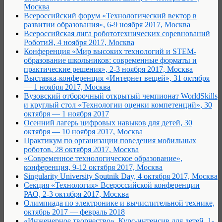
Москва
Всероссийский форум «Технологический вектор в
развитии образования», 6-9 ноября 2017, Москва
Всероссийская лига робототехнических соревнований
РоботиЯ, 4 ноября 2017, Москва
Конференция «Мир высоких технологий и STEM-
образование школьников: современные форматы и
практические решения», 2-3 ноября 2017, Москва
Выставка-конференция «Интернет вещей», 31 октября
— 1 ноября 2017, Москва
Вузовский отборочный открытый чемпионат WorldSkills
и круглый стол «Технологии оценки компетенций», 30
октября — 1 ноября 2017
Осенний лагерь цифровых навыков для детей, 30
октября — 10 ноября 2017, Москва
Практикум по организации поведения мобильных
роботов, 28 октября 2017, Москва
«Современное технологическое образование»,
конференция, 9-12 октября 2017, Москва
Singularity University Sputnik Day, 4 октября 2017, Москва
Cекция «Технология» Всероссийской конференции
РАО, 2-3 октября 2017, Москва
Олимпиада по электронике и вычислительной технике,
октябрь 2017 — февраль 2018
«Инженерное творчество». Курс-интенсив для детей, 1-