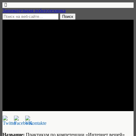
Занимательная робототехника
1 августа, 2017 • нет комментариев
Практикум по компетенции
«Интернет вещей»
WorldSkills: проектирование
приложений на платформе
ThingWorx, 11-15 сентября
2017, Москва
Занимательная робототехника
Название:
Практикум по компетенции «Интернет вещей»