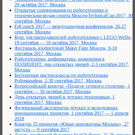
29 октября 2017, Москва
Открытые соревнования по робототехнике и
техническим видам спорта MoscowTechnicalCup 2017, 30
сентября, Москва
EdCrunch 2017 — международная конференция, 26-27
сентября, Москва
Курс для преподавателей робототехники с LEGO WeDo,
19 сентября — 10 октября 2017, Москва
Фестиваль изобретений Maker Faire Moscow, 9-10
сентября 2017, Москва
Робототехника, информатика, инженерия в
ПОЛИЦЕНТ: дни открытых дверей, 2-3 сентября 2017,
Москва
Бесплатные мастер-классы по робототехнике
Робомарафон, 2-30 сентября 2017, Москва
Всероссийский конкурс «Педагог сетевого столетия», 1
сентября — 30 октября 2017, Москва
День открытых дверей в детских технопарках, 1
сентября 2017, Москва
Федеральный акселератор детских и молодежных
инновационных проектов, 1 сентября 2017 — 1 апреля
2018
Конкурс IT-проектов «Юные инноваторы Москвы», 27
августа — 9 сентября 2017
Лагерь профессий будущего StarChallenge, 21-26 августа