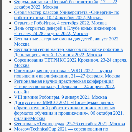
Форум-выставка «Первый беспилотный», 17 — 22
декабря 2022, Москва
Серия мастер-классов Университета «Синергия» по
робототехнике, 10-14 октября 2022, Москва
Отрытые РобоИгры, 4 сентября 2022, Москва
День открытых деверей в Клубе юных инженеров
«Тесла», 24-28 августа 2022, Москва
Бесплатные лагерные смены для детей, август 2022,
Москва
Бесплатная серия мастер-классов по сборке роботов в
День защиты детей, 1-3 июня 2022, Москва
Соревнования ТЕТРИКС 2022 Крокинол, 23-24 апреля,
Москва
Олимпиадная подготовка к WRO 2022 — курсы
повышения квалификации, 21—27 февраля, Москва
Региональная научно-практическая конференция
«Творчество юных», 1 февраля — 24 апреля 2022,
онлайн
VIII зимние Робоигры, 9 января 2021, Москва
Дискуссия на ММСО 2021. «После бума»: рынок
образовательной робототехники в поисках новых
форматов обучения и продвижения», 06 октября 2021,
онлайн/Москва
Фестиваль «Техносреда», 25-26 сентября 2021, Москва
MoscowTechnicalCup 2021 — соревнования по