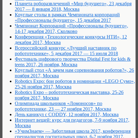
Планета роборазвлечений «Мир будущего», 23 декабря
2017 — 8 января 2018, Москва
Круглые столы в рамках Чемпионата корпораций
«Профессионалы будущего», 15 декабря 2017
Чемпионат Корпораций «Профессионалы будущего»,
14-17 декабря 2017, Сколково
Конференция «Технологические конкурсы НТИ», 12
декабря 2017, Москва
Всероссийский конкурс «Лучший наставник по
робототехнике», 5 декабря 2017 — 15 июля 2018
Фестиваль цифрового творчества Digital Fest for kids &
teens 2017, 26 ноября, Москва
Круглый стол «А зачем нам соревнования роботов?», 26
ноября 2017, Москва
Robotics Expo: бои роботов в номинации «LEGO Сумо»,
25-26 ноября 2017, Москва
Robotics Expo – робототехническая выставка, 25-26
ноября 2017, Москва
Олимпиада школьников «Ломоносов» по
робототехнике, 23 — 27 ноября 2017, Москва
День каникул с CODDY, 12 ноября 2017, Москва
Интернет вещей: курс для педагогов, 7-9 ноября 2017,
Москва
«УчимЗнаем» — Заботливая школа 2017, конференция
специалистов госпитальных школ, 6-7 ноября 2017,