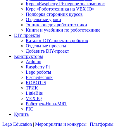
Курс «Raspberry Pi: первое знакомство»
Курс «Робототехника на VEX IQ»
Подборка сторонних курсов
Отдельные уроки
Энциклопедия робототехники
Книги и учебники по робототехнике
DIY-проекты
Каталог DIY-проектов роботов
Отдельные проекты
Добавить DIY-проект
Конструкторы
Arduino
Raspberry Pi
Lego роботы
Fischertechnik
ROBOTIS
ТРИК
LittleBits
VEX IQ
Роботрек-Huna-MRT
PIC
Купить
Lego Education
|
Мероприятия и конкурсы
|
Платформы