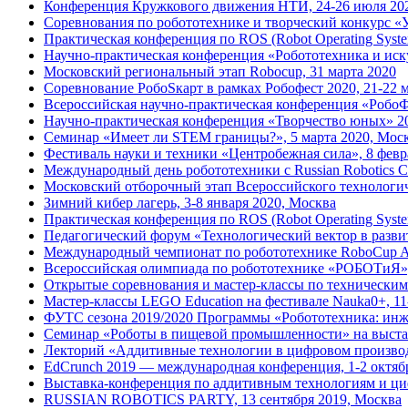
Конференция Кружкового движения НТИ, 24-26 июля 20
Соревнования по робототехнике и творческий конкурс «У
Практическая конференция по ROS (Robot Operating Syste
Научно-практическая конференция «Робототехника и иску
Московский региональный этап Robocup, 31 марта 2020
Соревнование РобоSкарт в рамках Робофест 2020, 21-22 
Всероссийская научно-практическая конференция «РобоФ
Научно-практическая конференция «Творчество юных» 2
Семинар «Имеет ли STEM границы?», 5 марта 2020, Мос
Фестиваль науки и техники «Центробежная сила», 8 февр
Международный день робототехники с Russian Robotics Cl
Московский отборочный этап Всероссийского технологи
Зимний кибер лагерь, 3-8 января 2020, Москва
Практическая конференция по ROS (Robot Operating Syste
Педагогический форум «Технологический вектор в развит
Международный чемпионат по робототехнике RoboCup Asia
Всероссийская олимпиада по робототехнике «РОБОТиЯ»,
Открытые соревнования и мастер-классы по техническим 
Мастер-классы LEGO Education на фестивале Nauka0+, 11
ФУТС сезона 2019/2020 Программы «Робототехника: инж
Семинар «Роботы в пищевой промышленности» на выст
Лекторий «Аддитивные технологии в цифровом производс
EdCrunch 2019 — международная конференция, 1-2 октяб
Выставка-конференция по аддитивным технологиям и ци
RUSSIAN ROBOTICS PARTY, 13 сентября 2019, Москва