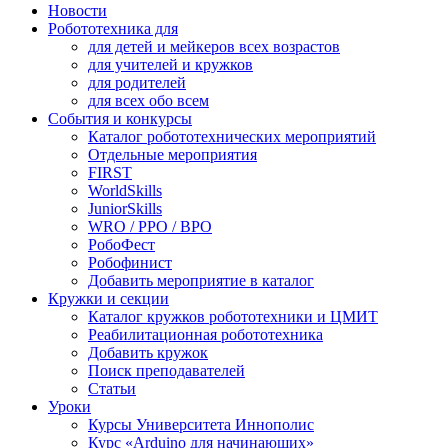
Новости
Робототехника для
для детей и мейкеров всех возрастов
для учителей и кружков
для родителей
для всех обо всем
События и конкурсы
Каталог робототехнических мероприятий
Отдельные мероприятия
FIRST
WorldSkills
JuniorSkills
WRO / РРО / ВРО
РобоФест
Робофинист
Добавить мероприятие в каталог
Кружки и секции
Каталог кружков робототехники и ЦМИТ
Реабилитационная робототехника
Добавить кружок
Поиск преподавателей
Статьи
Уроки
Курсы Университета Иннополис
Курс «Arduino для начинающих»