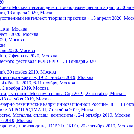
20
мная Москва глазами детей и молодежи», регистрация до 30 ию
m), 18 апреля 2020, Москва
сственный интеллект: теория и практика», 15 апреля 2020, Мос
марта, Москва
ест» 2020, Москва
020, Москва
ква
аля 2020, Москва
ub, 7 февраля 2020, Москва
ческого фестиваля РОБОФЕСТ, 18 января 2020
m), 30 ноября 2019, Москва
ии образования», 19-21 ноября 2019, Москва
-Pacific 2019, 6-11 ноября, Москва
 2 ноября 2019, Москва
видам спорта MoscowTechnicalCup 2019, 27 октября, Москва
-13 октября 2019, Москва
енерно-технические кадры инновационной России», 8 — 13 октя
авке АГРОПРОДМАШ, 7 октября 2019, Москва
тве. Металлы, сплавы, композиты», 2-4 октября 2019, Москва
ря 2019, Москва
фровому производству TOP 3D EXPO, 20 сентября 2019, Москва