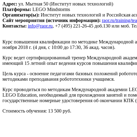
Адрес:
ул. Мытная 50 (Институт новых технологий)
Платформы:
LEGO Mindstorms
Организатор(ы):
Институт новых технологий и Российская ас
Сайт мероприятия (источник информации):
raor.ru/training/t
Контакты:
info@raor.ru
, +7 (495) 221-26-45 доб.130 или моб. Те
Курс повышения квалификации по методике Международной ак
ноября 2018 г. (4 дня, с 10:00 до 17:30, 36 акад. часов).
Курс ведет сертифицированный тренер Международной академи
имеющий 15 летний опыт ведения курсов повышения квалифик
Цель курса ‑ освоение педагогами базовых положений роботот
методиками преподавания робототехники учащимся.
Курс проводиться по методикам Международной академии LEG
LEGO Education, необходимый для прохождения занятий и помо
государственные номерные удостоверения об окончании КПК (о
Стоимость обучения: 13 500 руб.