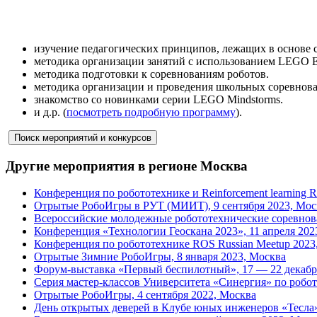
изучение педагогических принципов, лежащих в основе 
методика организации занятий с использованием LEGO 
методика подготовки к соревнованиям роботов.
методика организации и проведения школьных соревнова
знакомство со новинками серии LEGO Mindstorms.
и д.р. (
посмотреть подробную программу
).
Другие мероприятия в регионе Москва
Конференция по робототехнике и Reinforcement learning 
Отрытые РобоИгры в РУТ (МИИТ), 9 сентября 2023, Мос
Всероссийские молодежные робототехнические соревнов
Конференция «Технологии Геоскана 2023», 11 апреля 20
Конференция по робототехнике ROS Russian Meetup 2023,
Отрытые Зимние РобоИгры, 8 января 2023, Москва
Форум-выставка «Первый беспилотный», 17 — 22 декабр
Серия мастер-классов Университета «Синергия» по робот
Отрытые РобоИгры, 4 сентября 2022, Москва
День открытых деверей в Клубе юных инженеров «Тесла»,