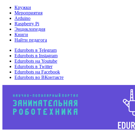
Кружки
Мероприятия
Arduino
Raspberry Pi
Энциклопедия
Книги
Найти педагога
Edurobots в Telegram
Edurobots в Instagram
Edurobots на Youtube
Edurobots в Twitter
Edurobots на Facebook
Edurobots во ВКонтакте