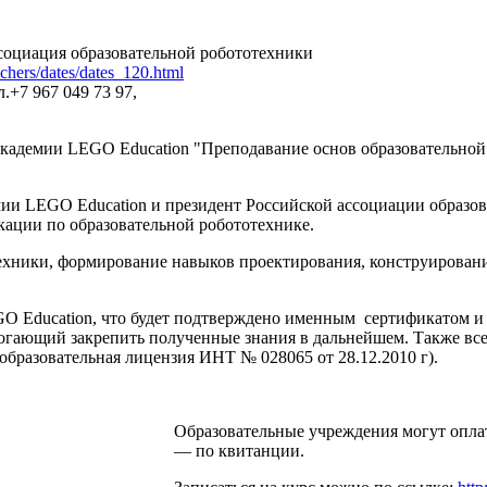
социация образовательной робототехники
eachers/dates/dates_120.html
л.+7 967 049 73 97,
адемии LEGO Education "Преподавание основ образовательной
и LEGO Education и президент Российской ассоциации образов
ации по образовательной робототехнике.
ехники, формирование навыков проектирования, конструировани
O Education, что будет подтверждено именным сертификатом и
гающий закрепить полученные знания в дальнейшем. Также все 
бразовательная лицензия ИНТ № 028065 от 28.12.2010 г).
Образовательные учреждения могут оплат
— по квитанции.