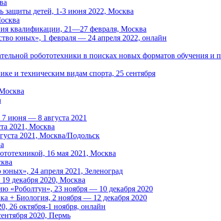
ва
нь защиты детей, 1-3 июня 2022, Москва
Москва
ия квалификации, 21—27 февраля, Москва
тво юных», 1 февраля — 24 апреля 2022, онлайн
тельной робототехники в поисках новых форматов обучения и п
ке и техническим видам спорта, 25 сентября
 Москва
а
 7 июня — 8 августа 2021
та 2021, Москва
вгуста 2021, Москва/Подольск
ва
ототехникой, 16 мая 2021, Москва
сква
юных», 24 апреля 2021, Зеленоград
19 декабря 2020, Москва
ю «Роболтун», 23 ноября — 10 декабря 2020
ка + Биология, 2 ноября — 12 декабря 2020
, 26 октября-1 ноября, онлайн
ентября 2020, Пермь