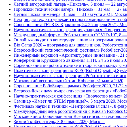
Летний загородный лагерь «Пиксель», 5 июня — 22 авгус
Городской технический лагерь «Пиксель», 31 мая — 27 а
Летняя школа инженера, 31 мая — 31 августа 2021, Моск
Лекция для тех, кто увлекается программированием и роб
Соревнования TETRIX Крокинол, 24-25 апреля 2021, Мо
Научно-практическая конференция учащихся «Творчество 
Международный форум “Роботы против COVID-19”, 8 — 
Онлайн-конкурс по конструированию и программировани
Bio Camp 2020 – программа для школьников. Робототехни
Всероссийский технологический фестиваль РобоФест-2020
Инженерный воркшоп «Архитектурные инновации», 21 с
Конференция Кружкового движения НТИ, 24-26 июля 20
Соревнования по робототехнике и творческий конкурс «У
Практическая конференция по ROS (Robot Operating Syste
Научно-практическая конференция «Робототехника и иску
Московский региональный этап Robocup, 31 марта 2020
Соревнование РобоSкарт в рамках Робофест 2020, 21-22 
Всероссийская научно-практическая конференция «РобоФ
Научно-практическая конференция «Творчество юных» 2
Семинар «Имеет ли STEM границы?», 5 марта 2020, Мос
Фестиваль науки и техники «Центробежная сила», 8 февр
Международный день робототехники с Russian Robotics Cl
Московский отборочный этап Всероссийского технологи
Зимний кибер лагерь, 3-8 января 2020, Москва
Практическая конференция по ROS (Robot Operating Syste