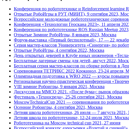
Конференция по робототехнике и Reinforcement learning 
Отрытые РобоИгры в РУТ (МИИТ), 9 сентября 2023, Мос
Всероссийские молодежные робототехнические соревнов
Конференция «Технологии Геоскана 2023», 11 апреля 20
Конференция по робототехнике ROS Russian Meetup 2023,
Отрытые Зимние РобоИгры, 8 января 2023, Москва
Форум-выставка «Первый беспилотный», 17 — 22 декабр
Серия мастер-классов Университета «Синергия» по робот
Отрытые РобоИгры, 4 сентября 2022, Москва
День открытых деверей в Клубе юных инженеров «Тесла»,
Бесплатные лагерные смены для детей, август 2022, Моск
Бесплатная серия мастер-классов по сборке роботов в Де
Соревнования ТЕТРИКС 2022 Крокинол, 23-24 апреля, 
Олимпиадная подготовка к WRO 2022 — курсы повышен
Региональная научно-практическая конференция «Творчес
VIII зимние Робоигры, 9 января 2021, Москва
Дискуссия на ММСО 2021. «После бума»: рынок образова
Фестиваль «Техносреда», 25-26 сентября 2021, Москва
MoscowTechnicalCup 2021 — соревнования по робототехни
Осенние Робоигры, 4 сентября 2021, Москва
Летняя школа робототехники, 26 июля — 7 августа 2021,
Летняя школа по робототехнике, 12-24 июля 2021, Москв
Робототехника на Moscow technical cup 2021, 27 июня
Всероссийский конкурс аэросъемки «Взлетай и снимай!»,