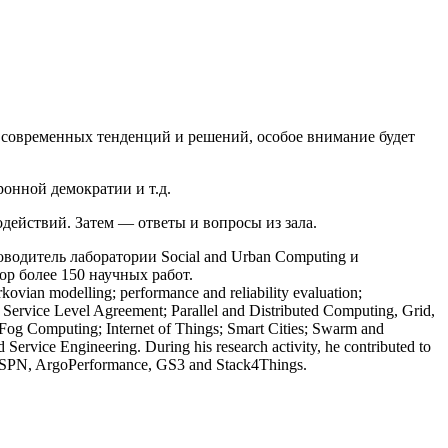
р современных тенденций и решений, особое внимание будет
онной демократии и т.д.
действий. Затем — ответы и вопросы из зала.
водитель лаборатории Social and Urban Computing и
р более 150 научных работ.
ian modelling; performance and reliability evaluation;
; Service Level Agreement; Parallel and Distributed Computing, Grid,
Fog Computing; Internet of Things; Smart Cities; Swarm and
d Service Engineering. During his research activity, he contributed to
ebSPN, ArgoPerformance, GS3 and Stack4Things.