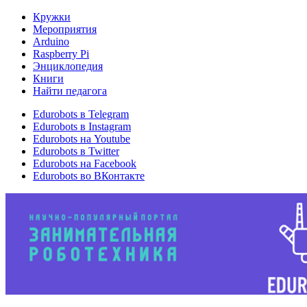
Кружки
Мероприятия
Arduino
Raspberry Pi
Энциклопедия
Книги
Найти педагога
Edurobots в Telegram
Edurobots в Instagram
Edurobots на Youtube
Edurobots в Twitter
Edurobots на Facebook
Edurobots во ВКонтакте