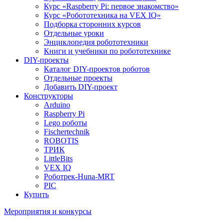
Курс «Raspberry Pi: первое знакомство»
Курс «Робототехника на VEX IQ»
Подборка сторонних курсов
Отдельные уроки
Энциклопедия робототехники
Книги и учебники по робототехнике
DIY-проекты
Каталог DIY-проектов роботов
Отдельные проекты
Добавить DIY-проект
Конструкторы
Arduino
Raspberry Pi
Lego роботы
Fischertechnik
ROBOTIS
ТРИК
LittleBits
VEX IQ
Роботрек-Huna-MRT
PIC
Купить
Мероприятия и конкурсы