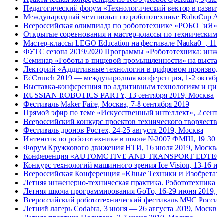
Педагогический форум «Технологический вектор в развит
Международный чемпионат по робототехнике RoboCup Asia
Всероссийская олимпиада по робототехнике «РОБОТиЯ»,
Открытые соревнования и мастер-классы по техническим 
Мастер-классы LEGO Education на фестивале Nauka0+, 11
ФУТС сезона 2019/2020 Программы «Робототехника: инж
Семинар «Роботы в пищевой промышленности» на выст
Лекторий «Аддитивные технологии в цифровом производс
EdCrunch 2019 — международная конференция, 1-2 октяб
Выставка-конференция по аддитивным технологиям и ци
RUSSIAN ROBOTICS PARTY, 13 сентября 2019, Москва
Фестиваль Maker Faire, Москва, 7-8 сентября 2019
Прямой эфир по теме «Искусственный интеллект», 2 сент
Всероссийский конкурс проектов технического творчества
Фестиваль дронов Ростех, 24-25 августа 2019, Москва
Интенсив по робототехнике в школе №2007 ФМШ, 19-30 
Форум Кружкового движения НТИ, 16 июля 2019, Москв
Конференция «AUTOMOTIVE AND TRANSPORT EDTECH: как
Конкурс технологий машинного зрения Ice Vision, 13-16 
Всероссийская Конференция «Юные Техники и Изобретат
Летняя инженерно-техническая практика. Робототехника
Летняя школа программирования GoTo, 16-29 июня 2019,
Всероссийский робототехнический фестиваль МЧС Рос
Летний лагерь Codabra, 3 июня — 26 августа 2019, Москв