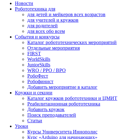
Новости
Робототехника для
для детей и мейкеров всех возрастов
для учителей и кружков
для родителей
для всех обо всем
События и конкурсы
Каталог робототехнических мероприятий
Отдельные мероприятия
FIRST
WorldSkills
JuniorSkills
WRO / РРО / ВРО
РобоФест
Робофинист
Добавить мероприятие в каталог
Кружки и секции
Каталог кружков робототехники и ЦМИТ
Реабилитационная робототехника
Добавить кружок
Поиск преподавателей
Статьи
Уроки
Курсы Университета Иннополис
Курс «Arduino для начинающих»