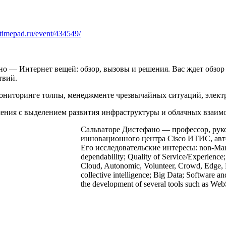
.timepad.ru/event/434549/
но — Интернет вещей: обзор, вызовы и решения. Вас ждет обзо
твий.
ниторинге толпы, менеджменте чрезвычайных ситуаций, электр
шения с выделением развития инфраструктуры и облачных взаимо
Сальваторе Дистефано — профессор, руко
инновационного центра Cisco ИТИС, авто
Его исследовательские интересы: non-Markov
dependability; Quality of Service/Experience
Cloud, Autonomic, Volunteer, Crowd, Edge, 
collective intelligence; Big Data; Software an
the development of several tools such as W