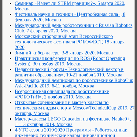
Семинар «Имеет ли STEM границы?», 5 марта 2020,
Москва
Фестиваль науки и техники «Центробежная сила», 8
февраля 2020, Москва
Международный день робототехники с Russian Robotics
Club, 7 февраля 2020, Москва
Московский отборочный этап Всероссийского
технологического фестиваля РОБОФЕСТ, 18 января
2020
Зимний кибер лагерь, 3-8 января 2020, Москва
Практическая конференция по ROS (Robot Operating
System), 30 ноября 2019, Москва
Педагогический форум «Технологический вектор в
развитии образования», 19-21 ноября 2019, Москва
Международный чемпионат по робототехнике RoboCup
Asia-Pacific 2019, 6-11 ноября, Москва
Всероссийская олимпиада по робототехнике
«РОБОТиЯ», 2 ноября 2019, Москва
Открытые соревнования и мастер-классы по
техническим видам спорта MoscowTechnicalCup 2019, 27
октября, Москва
Мастер-классы LEGO Education на фестивале Nauka0+,
11-13 октября 2019, Москва
ФУТС сезона 2019/2020 Программы «Робототехника:
инженерно-технические кадры инновационной