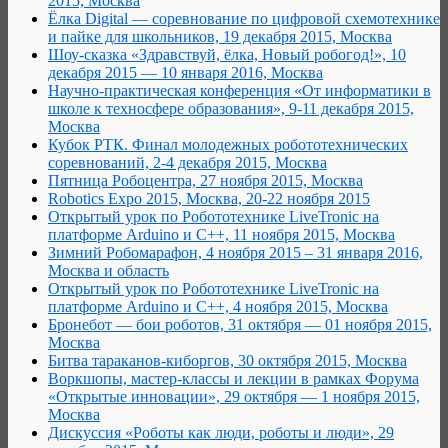
2015, Москва
Ёлка Digital — соревнование по цифровой схемотехнике
и пайке для школьников, 19 декабря 2015, Москва
Шоу-сказка «Здравствуй, ёлка, Новый робогод!», 10
декабря 2015 — 10 января 2016, Москва
Научно-практическая конференция «От информатики в
школе к техносфере образования», 9-11 декабря 2015,
Москва
Кубок РТК. Финал молодежных робототехнических
соревнований, 2-4 декабря 2015, Москва
Пятница Робоцентра, 27 ноября 2015, Москва
Robotics Expo 2015, Москва, 20-22 ноября 2015
Открытый урок по Робототехнике LiveTronic на
платформе Arduino и С++, 11 ноября 2015, Москва
Зимний Робомарафон, 4 ноября 2015 – 31 января 2016,
Москва и область
Открытый урок по Робототехнике LiveTronic на
платформе Arduino и С++, 4 ноября 2015, Москва
Бронебот — бои роботов, 31 октября — 01 ноября 2015,
Москва
Битва тараканов-киборгов, 30 октября 2015, Москва
Воркшопы, мастер-классы и лекции в рамках Форума
«Открытые инновации», 29 октября — 1 ноября 2015,
Москва
Дискуссия «Роботы как люди, роботы и люди», 29