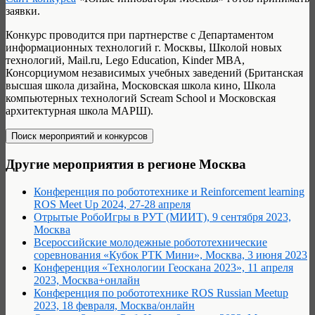
заявки.
Конкурс проводится при партнерстве с Департаментом
информационных технологий г. Москвы, Школой новых
технологий, Mail.ru, Lego Education, Kinder MBA,
Консорциумом независимых учебных заведений (Британская
высшая школа дизайна, Московская школа кино, Школа
компьютерных технологий Scream School и Московская
архитектурная школа МАРШ).
Другие мероприятия в регионе Москва
Конференция по робототехнике и Reinforcement learning
ROS Meet Up 2024, 27-28 апреля
Отрытые РобоИгры в РУТ (МИИТ), 9 сентября 2023,
Москва
Всероссийские молодежные робототехнические
соревнования «Кубок РТК Мини», Москва, 3 июня 2023
Конференция «Технологии Геоскана 2023», 11 апреля
2023, Москва+онлайн
Конференция по робототехнике ROS Russian Meetup
2023, 18 февраля, Москва/онлайн