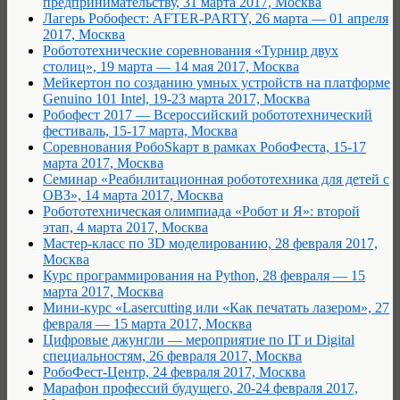
предпринимательству, 31 марта 2017, Москва
Лагерь Робофест: AFTER-PARTY, 26 марта — 01 апреля
2017, Москва
Робототехнические соревнования «Турнир двух
столиц», 19 марта — 14 мая 2017, Москва
Мейкертон по созданию умных устройств на платформе
Genuino 101 Intel, 19-23 марта 2017, Москва
Робофест 2017 — Всероссийский робототехнический
фестиваль, 15-17 марта, Москва
Cоревнования РобоSkарт в рамках РобоФеста, 15-17
марта 2017, Москва
Семинар «Реабилитационная робототехника для детей с
ОВЗ», 14 марта 2017, Москва
Робототехническая олимпиада «Робот и Я»: второй
этап, 4 марта 2017, Москва
Мастер-класс по 3D моделированию, 28 февраля 2017,
Москва
Курс программирования на Python, 28 февраля — 15
марта 2017, Москва
Мини-курс «Lasercutting или «Как печатать лазером», 27
февраля — 15 марта 2017, Москва
Цифровые джунгли — мероприятие по IT и Digital
специальностям, 26 февраля 2017, Москва
РобоФест-Центр, 24 февраля 2017, Москва
Марафон профессий будущего, 20-24 февраля 2017,