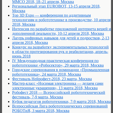
ММСО 2018, 18–21 апреля, Москва
Региональный этап EUROBOT, 13-15 апреля 2018,
Москва
Top 3D Expo — конференция по аддитивным
технологиям и робототехнике в производстве, 10 апреля
2018, Москва
Интенсив по разработке приложений интернета вещей и
дополненной реальности, 10-12 апреля 2018, Москва
Лагерь цифровых навыков для детей и подростков, 2-13
апреля 2018, Москва
Конкурс на разработку экспериментальных технологий
в области протезирования рук и реабилитации, апрель-
июнь 2018
IV Международная практическая конференция по
робототехнике «Робосектор», 29 марта 2018, Москва
Городские соревнования в номинации «Промышленная
робототехника», 24 марта 2018, Москва
Фестиваль Нейрофест-2018, 23 марта, Москва
Мастер-класс «Носимая электроника — делаем сами
электронные украшения», 13 марта 2018, Москва
Робофест 2018 — Всероссийский робототехнический
фестиваль, 7-9 марта, Москва
Кубок педагогов робототехники, 7-9 марта 2018, Москва
Всероссийская Лига робототехнических соревнований
РОБОТиЯ, 3 марта 2018, Москва