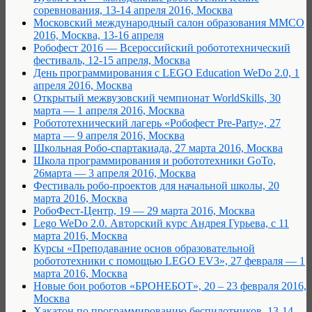
соревнования, 13-14 апреля 2016, Москва
Московский международный салон образования ММСО
2016, Москва, 13-16 апреля
Робофест 2016 — Всероссийский робототехнический
фестиваль, 12-15 апреля, Москва
День программирования с LEGO Education WeDo 2.0, 1
апреля 2016, Москва
Открытый межвузовский чемпионат WorldSkills, 30
марта — 1 апреля 2016, Москва
Робототехнический лагерь «Робофест Pre-Party», 27
марта — 9 апреля 2016, Москва
Школьная Робо-спартакиада, 27 марта 2016, Москва
Школа программирования и робототехники GoTo,
26марта — 3 апреля 2016, Москва
Фестиваль робо-проектов для начальной школы, 20
марта 2016, Москва
РобоФест-Центр, 19 — 29 марта 2016, Москва
Lego WeDo 2.0. Авторский курс Андрея Гурьева, с 11
марта 2016, Москва
Курсы «Преподавание основ образовательной
робототехники с помощью LEGO EV3», 27 февраля — 1
марта 2016, Москва
Новые бои роботов «БРОНЕБОТ», 20 – 23 февраля 2016,
Москва
Хакатон по программированию беспилотников, 13-14