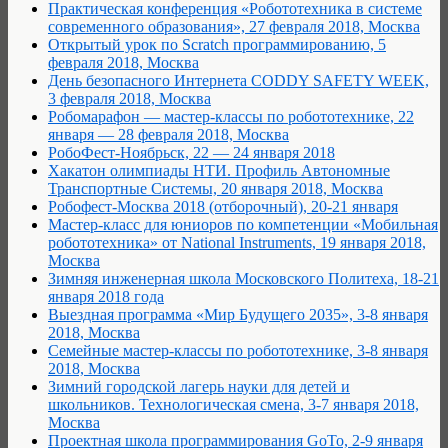
Практическая конференция «Робототехника в системе
современного образования», 27 февраля 2018, Москва
Открытый урок по Scratch программированию, 5
февраля 2018, Москва
День безопасного Интернета CODDY SAFETY WEEK,
3 февраля 2018, Москва
Робомарафон — мастер-классы по робототехнике, 22
января — 28 февраля 2018, Москва
РобоФест-Ноябрьск, 22 — 24 января 2018
Хакатон олимпиады НТИ. Профиль Автономные
Транспортные Системы, 20 января 2018, Москва
Робофест-Москва 2018 (отборочный), 20-21 января
Мастер-класс для юниоров по компетенции «Мобильная
робототехника» от National Instruments, 19 января 2018,
Москва
Зимняя инженерная школа Московского Политеха, 18-21
января 2018 года
Выездная программа «Мир Будущего 2035», 3-8 января
2018, Москва
Семейные мастер-классы по робототехнике, 3-8 января
2018, Москва
Зимний городской лагерь науки для детей и
школьников. Технологическая смена, 3-7 января 2018,
Москва
Проектная школа программирования GoTo, 2-9 января