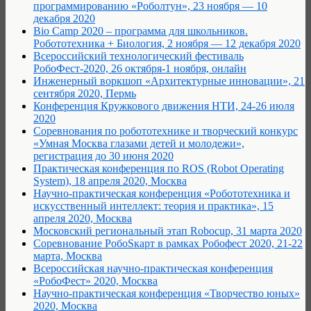
программированию «Роболтун», 23 ноября — 10
декабря 2020
Bio Camp 2020 – программа для школьников.
Робототехника + Биология, 2 ноября — 12 декабря 2020
Всероссийский технологический фестиваль
РобоФест-2020, 26 октября-1 ноября, онлайн
Инженерный воркшоп «Архитектурные инновации», 21
сентября 2020, Пермь
Конференция Кружкового движения НТИ, 24-26 июля
2020
Соревнования по робототехнике и творческий конкурс
«Умная Москва глазами детей и молодежи»,
регистрация до 30 июня 2020
Практическая конференция по ROS (Robot Operating
System), 18 апреля 2020, Москва
Научно-практическая конференция «Робототехника и
искусственный интеллект: теория и практика», 15
апреля 2020, Москва
Московский региональный этап Robocup, 31 марта 2020
Соревнование РобоSкарт в рамках Робофест 2020, 21-22
марта, Москва
Всероссийская научно-практическая конференция
«РобоФест» 2020, Москва
Научно-практическая конференция «Творчество юных»
2020, Москва