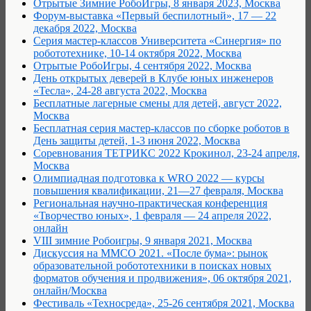
Отрытые Зимние РобоИгры, 8 января 2023, Москва
Форум-выставка «Первый беспилотный», 17 — 22
декабря 2022, Москва
Серия мастер-классов Университета «Синергия» по
робототехнике, 10-14 октября 2022, Москва
Отрытые РобоИгры, 4 сентября 2022, Москва
День открытых деверей в Клубе юных инженеров
«Тесла», 24-28 августа 2022, Москва
Бесплатные лагерные смены для детей, август 2022,
Москва
Бесплатная серия мастер-классов по сборке роботов в
День защиты детей, 1-3 июня 2022, Москва
Соревнования ТЕТРИКС 2022 Крокинол, 23-24 апреля,
Москва
Олимпиадная подготовка к WRO 2022 — курсы
повышения квалификации, 21—27 февраля, Москва
Региональная научно-практическая конференция
«Творчество юных», 1 февраля — 24 апреля 2022,
онлайн
VIII зимние Робоигры, 9 января 2021, Москва
Дискуссия на ММСО 2021. «После бума»: рынок
образовательной робототехники в поисках новых
форматов обучения и продвижения», 06 октября 2021,
онлайн/Москва
Фестиваль «Техносреда», 25-26 сентября 2021, Москва