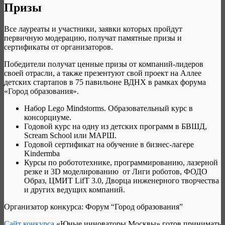
Призы
Все лауреаты и участники, заявки которых пройдут
первичную модерацию, получат памятные призы и
сертификаты от организаторов.
Победители получат ценные призы от компаний-лидеров
своей отрасли, а также презентуют свой проект на Аллее
детских стартапов в 75 павильоне ВДНХ в рамках форума
«Город образования».
Набор Lego Mindstorms. Образовательный курс в
консорциуме.
Годовой курс на одну из детских программ в БВШД,
Scream School или МАРШ.
Годовой сертификат на обучение в бизнес-лагере
Kindermba
Курсы по робототехнике, программированию, лазерной
резке и 3D моделированию от Лиги роботов, ФОДО
Образ, ЦМИТ LifT 3.0, Дворца инженерного творчества
и других ведущих компаний.
Организатор конкурса: Форум “Город образования”
Сайт конкурса
«Юные инноваторы Москвы» готов принимать