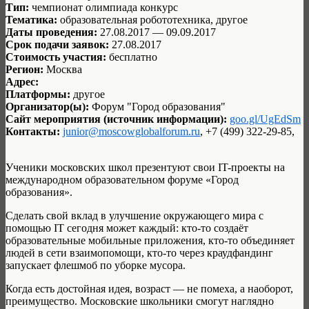
Тип:
чемпионат олимпиада конкурс
Тематика:
образовательная робототехника, другое
Даты проведения:
27.08.2017 — 09.09.2017
Срок подачи заявок:
27.08.2017
Стоимость участия:
бесплатно
Регион:
Москва
Адрес:
Платформы:
другое
Организатор(ы):
Форум "Город образования"
Сайт мероприятия (источник информации):
goo.gl/UgEdSm
Контакты:
junior@moscowglobalforum.ru
, +7 (499) 322-29-85,
Ученики московских школ презентуют свои IT-проекты на
международном образовательном форуме «Город
образования».
Сделать свой вклад в улучшение окружающего мира с
помощью IT сегодня может каждый: кто-то создаёт
образовательные мобильные приложения, кто-то объединяет
людей в сети взаимопомощи, кто-то через краудфандинг
запускает флешмоб по уборке мусора.
Когда есть достойная идея, возраст — не помеха, а наоборот,
преимущество. Московские школьники смогут наглядно