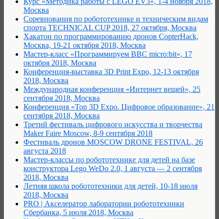
Курс «Методика работы с LEGO EV3», 1-4 ноября 2018,
Москва
Соревнования по робототехнике и техническим видам
спорта TECHNICAL CUP 2018, 27 октября, Москва
Хакатон по программированию дронов CopterHack,
Москва, 19-21 октября 2018, Москва
Мастер-класс «Программируем BBC micro:bit», 17
октября 2018, Москва
Конференция-выставка 3D Print Expo, 12-13 октября
2018, Москва
Международная конференция «Интернет вещей», 25
сентября 2018, Москва
Конференция «Top 3D Expo. Цифровое образование», 21
сентября 2018, Москва
Третий фестиваль цифрового искусства и творчества
Maker Faire Moscow, 8-9 сентября 2018
Фестиваль дронов MOSCOW DRONE FESTIVAL, 26
августа 2018
Мастер-классы по робототехнике для детей на базе
конструктора Lego WeDo 2.0, 1 августа — 2 сентября
2018, Москва
Летняя школа робототехники для детей, 10-18 июля
2018, Москва
PRO | Акселератор лаборатории робототехники
Сбербанка, 5 июля 2018, Москва