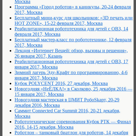
Москва
Программа «Город роботов» в каникулы, 20-24 февраля
2017, Москва
Бесплатный мини-курс для школьников: «3D печать или
HOT ZONE», 15-22 февраля 2017, Москва
Реабилитационная робототехника для детей с ОВЗ, 14
февраля 2017, Москва
Бесплатный мастер-класс по робототехнике, 12 февраля
2017, Москва
Лекция «Интернет Вещей: обзор, вызовы и решения»,
26 января 2017, Казань
Реабилитационная робототехника для детей с ОВЗ, 17
января 2017, Москва
Зимний лагерь Эду-Крафт по программированию, 4-6
января 2017, Москва
Кубок POLYCENT 2016, 27 декабря, Москва
Новогодняя «НеЁЛКА!» в Сколково, 25 декабря 2016 —
15 января 2017, Москва
Новогодняя мастерская в ЦМИТ РобоSkарт, 20-29
декабря 2016, Москва
Саммит Connected Car Summit 2016, 20-21 декабря,
Москва
Робототехнические соревнования Кубок РТК — Финал
2016, 14-15 декабря, Москва
Роботлон – танковый биатлон для роботов, 14 декабря