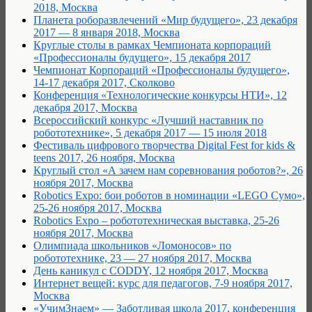
2018, Москва
Планета роборазвлечений «Мир будущего», 23 декабря
2017 — 8 января 2018, Москва
Круглые столы в рамках Чемпионата корпораций
«Профессионалы будущего», 15 декабря 2017
Чемпионат Корпораций «Профессионалы будущего»,
14-17 декабря 2017, Сколково
Конференция «Технологические конкурсы НТИ», 12
декабря 2017, Москва
Всероссийский конкурс «Лучший наставник по
робототехнике», 5 декабря 2017 — 15 июля 2018
Фестиваль цифрового творчества Digital Fest for kids &
teens 2017, 26 ноября, Москва
Круглый стол «А зачем нам соревнования роботов?», 26
ноября 2017, Москва
Robotics Expo: бои роботов в номинации «LEGO Сумо»,
25-26 ноября 2017, Москва
Robotics Expo – робототехническая выставка, 25-26
ноября 2017, Москва
Олимпиада школьников «Ломоносов» по
робототехнике, 23 — 27 ноября 2017, Москва
День каникул с CODDY, 12 ноября 2017, Москва
Интернет вещей: курс для педагогов, 7-9 ноября 2017,
Москва
«УчимЗнаем» — Заботливая школа 2017, конференция