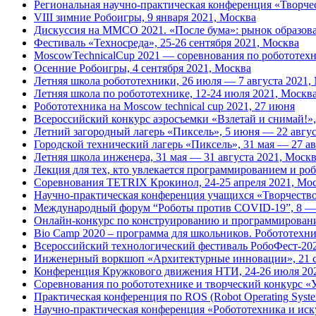
Региональная научно-практическая конференция «Творчес
VIII зимние Робоигры, 9 января 2021, Москва
Дискуссия на ММСО 2021. «После бума»: рынок образова
Фестиваль «Техносреда», 25-26 сентября 2021, Москва
MoscowTechnicalCup 2021 — соревнования по робототехни
Осенние Робоигры, 4 сентября 2021, Москва
Летняя школа робототехники, 26 июля — 7 августа 2021,
Летняя школа по робототехнике, 12-24 июля 2021, Москв
Робототехника на Moscow technical cup 2021, 27 июня
Всероссийский конкурс аэросъемки «Взлетай и снимай!»,
Летний загородный лагерь «Пиксель», 5 июня — 22 авгус
Городской технический лагерь «Пиксель», 31 мая — 27 а
Летняя школа инженера, 31 мая — 31 августа 2021, Моск
Лекция для тех, кто увлекается программированием и роб
Соревнования TETRIX Крокинол, 24-25 апреля 2021, Мо
Научно-практическая конференция учащихся «Творчество 
Международный форум “Роботы против COVID-19”, 8 — 
Онлайн-конкурс по конструированию и программировани
Bio Camp 2020 – программа для школьников. Робототехни
Всероссийский технологический фестиваль РобоФест-2020
Инженерный воркшоп «Архитектурные инновации», 21 с
Конференция Кружкового движения НТИ, 24-26 июля 20
Соревнования по робототехнике и творческий конкурс «У
Практическая конференция по ROS (Robot Operating Syste
Научно-практическая конференция «Робототехника и иску