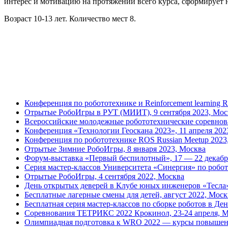
интерес и мотивацию на протяжении всего курса, сформирует
Возраст 10-13 лет. Количество мест 8.
Конференция по робототехнике и Reinforcement learning 
Отрытые РобоИгры в РУТ (МИИТ), 9 сентября 2023, Мос
Всероссийские молодежные робототехнические соревнов
Конференция «Технологии Геоскана 2023», 11 апреля 20
Конференция по робототехнике ROS Russian Meetup 2023,
Отрытые Зимние РобоИгры, 8 января 2023, Москва
Форум-выставка «Первый беспилотный», 17 — 22 декабр
Серия мастер-классов Университета «Синергия» по робот
Отрытые РобоИгры, 4 сентября 2022, Москва
День открытых деверей в Клубе юных инженеров «Тесла»,
Бесплатные лагерные смены для детей, август 2022, Моск
Бесплатная серия мастер-классов по сборке роботов в Де
Соревнования ТЕТРИКС 2022 Крокинол, 23-24 апреля, 
Олимпиадная подготовка к WRO 2022 — курсы повышен