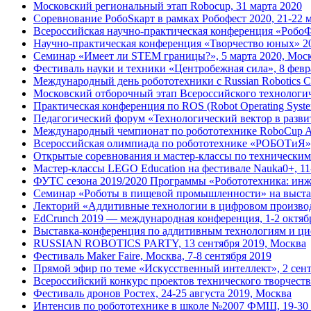
Московский региональный этап Robocup, 31 марта 2020
Соревнование РобоSкарт в рамках Робофест 2020, 21-22 
Всероссийская научно-практическая конференция «РобоФ
Научно-практическая конференция «Творчество юных» 2
Семинар «Имеет ли STEM границы?», 5 марта 2020, Мос
Фестиваль науки и техники «Центробежная сила», 8 февр
Международный день робототехники с Russian Robotics Cl
Московский отборочный этап Всероссийского технологи
Практическая конференция по ROS (Robot Operating Syste
Педагогический форум «Технологический вектор в развит
Международный чемпионат по робототехнике RoboCup Asia
Всероссийская олимпиада по робототехнике «РОБОТиЯ»,
Открытые соревнования и мастер-классы по техническим 
Мастер-классы LEGO Education на фестивале Nauka0+, 11
ФУТС сезона 2019/2020 Программы «Робототехника: инж
Семинар «Роботы в пищевой промышленности» на выст
Лекторий «Аддитивные технологии в цифровом производс
EdCrunch 2019 — международная конференция, 1-2 октяб
Выставка-конференция по аддитивным технологиям и ци
RUSSIAN ROBOTICS PARTY, 13 сентября 2019, Москва
Фестиваль Maker Faire, Москва, 7-8 сентября 2019
Прямой эфир по теме «Искусственный интеллект», 2 сент
Всероссийский конкурс проектов технического творчества
Фестиваль дронов Ростех, 24-25 августа 2019, Москва
Интенсив по робототехнике в школе №2007 ФМШ, 19-30 