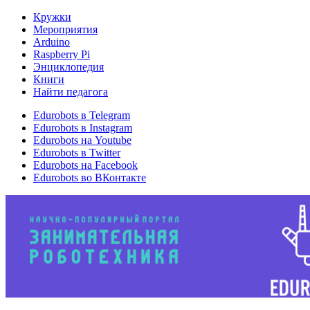
Кружки
Мероприятия
Arduino
Raspberry Pi
Энциклопедия
Книги
Найти педагога
Edurobots в Telegram
Edurobots в Instagram
Edurobots на Youtube
Edurobots в Twitter
Edurobots на Facebook
Edurobots во ВКонтакте