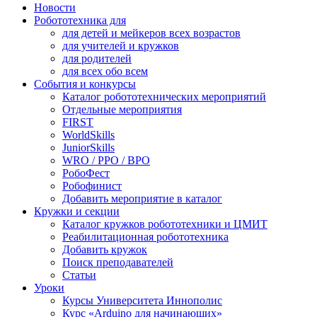
Новости
Робототехника для
для детей и мейкеров всех возрастов
для учителей и кружков
для родителей
для всех обо всем
События и конкурсы
Каталог робототехнических мероприятий
Отдельные мероприятия
FIRST
WorldSkills
JuniorSkills
WRO / РРО / ВРО
РобоФест
Робофинист
Добавить мероприятие в каталог
Кружки и секции
Каталог кружков робототехники и ЦМИТ
Реабилитационная робототехника
Добавить кружок
Поиск преподавателей
Статьи
Уроки
Курсы Университета Иннополис
Курс «Arduino для начинающих»