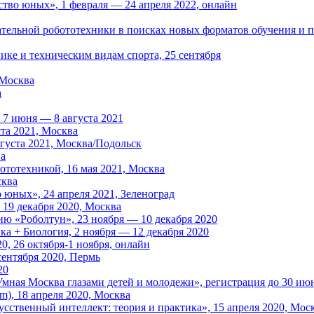
тво юных», 1 февраля — 24 апреля 2022, онлайн
тельной робототехники в поисках новых форматов обучения и п
ке и техническим видам спорта, 25 сентября
 Москва
а
 7 июня — 8 августа 2021
та 2021, Москва
вгуста 2021, Москва/Подольск
ва
ототехникой, 16 мая 2021, Москва
сква
юных», 24 апреля 2021, Зеленоград
19 декабря 2020, Москва
ю «Роболтун», 23 ноября — 10 декабря 2020
ка + Биология, 2 ноября — 12 декабря 2020
, 26 октября-1 ноября, онлайн
ентября 2020, Пермь
20
мная Москва глазами детей и молодежи», регистрация до 30 ию
m), 18 апреля 2020, Москва
сственный интеллект: теория и практика», 15 апреля 2020, Мос