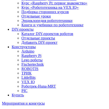
Курс «Raspberry Pi: первое знакомство»
Курс «Робототехника на VEX IQ»
Подборка сторонних курсов
Отдельные уроки
Энциклопедия робототехники
Книги и учебники по робототехнике
DIY-проекты
Каталог DIY-проектов роботов
Отдельные проекты
Добавить DIY-проект
Конструкторы
Arduino
Raspberry Pi
Lego роботы
Fischertechnik
ROBOTIS
ТРИК
LittleBits
VEX IQ
Роботрек-Huna-MRT
PIC
Купить
Мероприятия и конкурсы