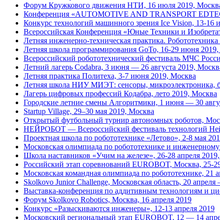
Форум Кружкового движения НТИ, 16 июля 2019, Москв
Конференция «AUTOMOTIVE AND TRANSPORT EDTECH: как
Конкурс технологий машинного зрения Ice Vision, 13-16 
Всероссийская Конференция «Юные Техники и Изобретат
Летняя инженерно-техническая практика. Робототехника
Летняя школа программирования GoTo, 16-29 июня 2019,
Всероссийский робототехнический фестиваль МЧС Рос
Летний лагерь Codabra, 3 июня — 26 августа 2019, Москв
Летняя практика Политеха, 3-7 июня 2019, Москва
Летняя школа НИУ МИЭТ: сенсоры, микроэлектроника, бе
Лагерь цифровых профессий Кодабра, лето 2019, Москва
Городские летние смены Алгоритмики, 1 июня — 30 авгу
Startup Village, 29–30 мая 2019, Москва
Открытый футбольный турнир автономных роботов, Моск
НЕЙРОБОТ — Всероссийский фестиваль технологий Нейр
Проектная школа по робототехнике «Летово», 2-8 мая 20
Московская олимпиада по робототехнике и инженерному т
Школа наставников «Учим на железе», 26-28 апреля 2019
Российский этап соревнований EUROBOT, Москва, 25-29
Московская командная олимпиада по робототехнике, 21 а
Skolkovo Junior Challenge, Московская область, 20 апреля
Выставка-конференция по аддитивным технологиям и ци
Форум Skolkovo Robotics, Москва, 16 апреля 2019
Конкурс «Разыскиваются инженеры», 12-13 апреля 2019
Московский региональный этап EUROBOT, 12 — 14 апре