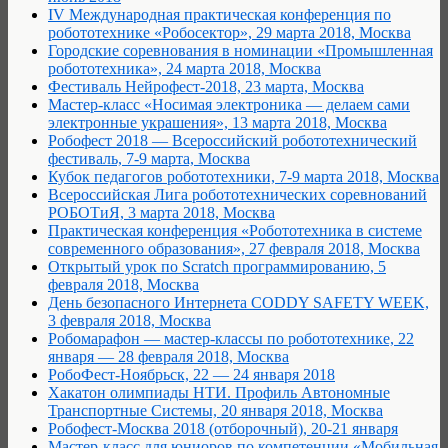
IV Международная практическая конференция по
робототехнике «Робосектор», 29 марта 2018, Москва
Городские соревнования в номинации «Промышленная
робототехника», 24 марта 2018, Москва
Фестиваль Нейрофест-2018, 23 марта, Москва
Мастер-класс «Носимая электроника — делаем сами
электронные украшения», 13 марта 2018, Москва
Робофест 2018 — Всероссийский робототехнический
фестиваль, 7-9 марта, Москва
Кубок педагогов робототехники, 7-9 марта 2018, Москва
Всероссийская Лига робототехнических соревнований
РОБОТиЯ, 3 марта 2018, Москва
Практическая конференция «Робототехника в системе
современного образования», 27 февраля 2018, Москва
Открытый урок по Scratch программированию, 5
февраля 2018, Москва
День безопасного Интернета CODDY SAFETY WEEK,
3 февраля 2018, Москва
Робомарафон — мастер-классы по робототехнике, 22
января — 28 февраля 2018, Москва
РобоФест-Ноябрьск, 22 — 24 января 2018
Хакатон олимпиады НТИ. Профиль Автономные
Транспортные Системы, 20 января 2018, Москва
Робофест-Москва 2018 (отборочный), 20-21 января
Мастер-класс для юниоров по компетенции «Мобильная