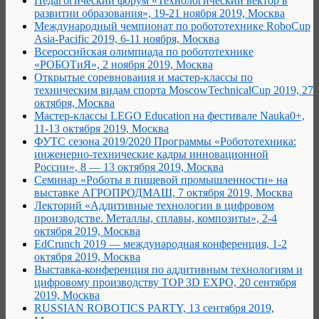
Педагогический форум «Технологический вектор в
развитии образования», 19-21 ноября 2019, Москва
Международный чемпионат по робототехнике RoboCup
Asia-Pacific 2019, 6-11 ноября, Москва
Всероссийская олимпиада по робототехнике
«РОБОТиЯ», 2 ноября 2019, Москва
Открытые соревнования и мастер-классы по
техническим видам спорта MoscowTechnicalCup 2019, 27
октября, Москва
Мастер-классы LEGO Education на фестивале Nauka0+,
11-13 октября 2019, Москва
ФУТС сезона 2019/2020 Программы «Робототехника:
инженерно-технические кадры инновационной
России», 8 — 13 октября 2019, Москва
Семинар «Роботы в пищевой промышленности» на
выставке АГРОПРОДМАШ, 7 октября 2019, Москва
Лекторий «Аддитивные технологии в цифровом
производстве. Металлы, сплавы, композиты», 2-4
октября 2019, Москва
EdCrunch 2019 — международная конференция, 1-2
октября 2019, Москва
Выставка-конференция по аддитивным технологиям и
цифровому производству TOP 3D EXPO, 20 сентября
2019, Москва
RUSSIAN ROBOTICS PARTY, 13 сентября 2019,