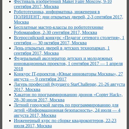
Фестиваль изобретений Maker Faire Moscow, 9-10
сентября 2017, Москва
Робототехника, информатика, инженерия в
ПОЛИЦЕНТ: дни открытых дверей, 2-3 сентября 2017,
Москва
Бесплатные мастер-классы по робототехнике
Робомарафон, 2-30 сентября 2017, Москва
Всероссийский конкурс «Педагог сетевого столетия», 1
сентября — 30 октября 2017, Москва
День открытых дверей в детских технопарках, 1
сентября 2017, Москва
Федеральный акселератор детских и молодежных
инновационных проектов, 1 сентября 2017 — 1 апреля
2018
Конкурс IT-проектов «Юные инноваторы Москвы», 27
августа — 9 сентября 2017
Лагерь профессий будущего StarChallenge, 21-26 августа
2017, Москва
Хакатон по программированию дронов «Copter Hack»,
28–30 июля 2017, Москва
Летний городской лагерь по программированию для
детей «Информационная безопасность», 24 июля — 4
августа 2017, Москва
Инженерный курс по сборке квадрокоптеров, 22-23
июля 2017, Москва