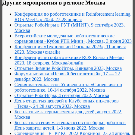
Другие мероприятия в регионе Москва
Конференция по робототехнике и Reinforcement learning
ROS Meet Up 2024, 27-28 апреля
Отрытые РобоИгры в РУТ (МИИТ), 9 сентября 2023,
Москва
Всероссийские молодежные робототехнические
соревнования «Кубок РТК Мини», Москва, 3 июня 2023
Конференция «Технологии Геоскана 2023», 11 апреля
2023, Москва+онлайн
Конференция по робототехнике ROS Russian Meetup
2023, 18 февраля, Москва/онлайн
Отрытые Зимние РобоИгры, 8 января 2023, Москва
Форум-выставка «Первый беспилотный», 17 — 22
декабря 2022, Москва
Серия мастер-классов Университета «Синергия» по
робототехнике, 10-14 октября 2022, Москва
Отрытые РобоИгры, 4 сентября 2022, Москва
День открытых деверей в Клубе юных инженеров
«Тесла», 24-28 августа 2022, Москва
Бесплатные лагерные смены для детей, август 2022,
Москва
Бесплатная серия мастер-классов по сборке роботов в
День защиты детей, 1-3 июня 2022, Москва
Соревнования ТЕТРИКС 2022 Крокинол, 23-24 апреля,