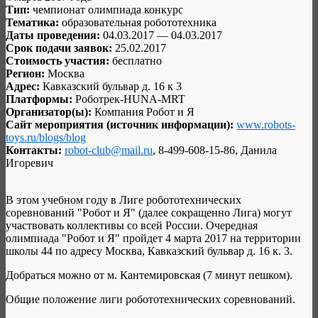
Тип:
чемпионат олимпиада конкурс
Тематика:
образовательная робототехника
Даты проведения:
04.03.2017 — 04.03.2017
Срок подачи заявок:
25.02.2017
Стоимость участия:
бесплатно
Регион:
Москва
Адрес:
Кавказский бульвар д. 16 к 3
Платформы:
Роботрек-HUNA-MRT
Организатор(ы):
Компания Робот и Я
Сайт мероприятия (источник информации):
www.robots-
toys.ru/blogs/blog
Контакты:
robot-club@mail.ru
, 8-499-608-15-86, Данила
Игоревич
В этом учебном году в Лиге робототехнических
соревнований "Робот и Я" (далее сокращенно Лига) могут
участвовать коллективы со всей России. Очередная
олимпиада "Робот и Я" пройдет 4 марта 2017 на территории
школы 44 по адресу Москва, Кавказский бульвар д. 16 к. 3.
Добраться можно от м. Кантемировская (7 минут пешком).
Общие положение лиги робототехнических соревнований.