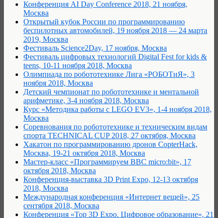
Конференция AI Day Conference 2018, 21 ноября,
Москва
Открытый кубок России по программированию
беспилотных автомобилей, 19 ноября 2018 — 24 марта
2019, Москва
Фестиваль Science2Day, 17 ноября, Москва
Фестиваль цифровых технологий Digital Fest for kids &
teens, 10-11 ноября 2018, Москва
Олимпиада по робототехнике Лига «РОБОТиЯ», 3
ноября 2018, Москва
Детский чемпионат по робототехнике и ментальной
арифметике, 3-4 ноября 2018, Москва
Курс «Методика работы с LEGO EV3», 1-4 ноября 2018,
Москва
Соревнования по робототехнике и техническим видам
спорта TECHNICAL CUP 2018, 27 октября, Москва
Хакатон по программированию дронов CopterHack,
Москва, 19-21 октября 2018, Москва
Мастер-класс «Программируем BBC micro:bit», 17
октября 2018, Москва
Конференция-выставка 3D Print Expo, 12-13 октября
2018, Москва
Международная конференция «Интернет вещей», 25
сентября 2018, Москва
Конференция «Top 3D Expo. Цифровое образование», 21