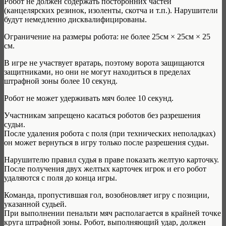
Робот не должен содержать посторонних частей
(канцелярских резинок, изоленты, скотча и т.п.). Нарушители
будут немедленно дисквалифицированы.
Ограничение на размеры робота: не более 25см × 25см × 25
см.
В игре не участвует вратарь, поэтому ворота защищаются
защитниками, но они не могут находиться в пределах
штрафной зоны более 10 секунд.
Робот не может удерживать мяч более 10 секунд.
Участникам запрещено касаться роботов без разрешения
судьи.
После удаления робота с поля (при технических неполадках)
он может вернуться в игру только после разрешения судьи.
Нарушителю правил судья в праве показать желтую карточку.
После получения двух желтых карточек игрок и его робот
удаляются с поля до конца игры.
Команда, пропустившая гол, возобновляет игру с позиции,
указанной судьей.
При выполнении пенальти мяч располагается в крайней точке
круга штрафной зоны. Робот, выполняющий удар, должен