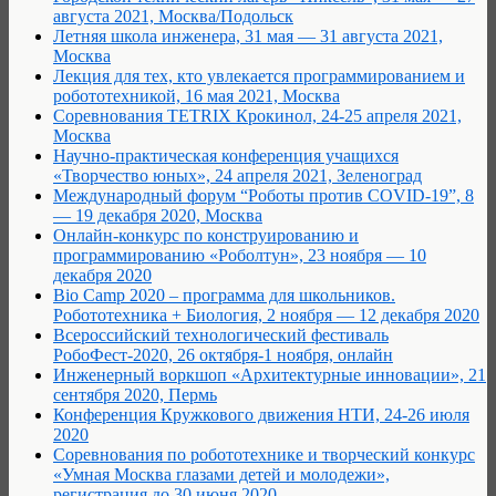
августа 2021, Москва/Подольск
Летняя школа инженера, 31 мая — 31 августа 2021,
Москва
Лекция для тех, кто увлекается программированием и
робототехникой, 16 мая 2021, Москва
Соревнования TETRIX Крокинол, 24-25 апреля 2021,
Москва
Научно-практическая конференция учащихся
«Творчество юных», 24 апреля 2021, Зеленоград
Международный форум “Роботы против COVID-19”, 8
— 19 декабря 2020, Москва
Онлайн-конкурс по конструированию и
программированию «Роболтун», 23 ноября — 10
декабря 2020
Bio Camp 2020 – программа для школьников.
Робототехника + Биология, 2 ноября — 12 декабря 2020
Всероссийский технологический фестиваль
РобоФест-2020, 26 октября-1 ноября, онлайн
Инженерный воркшоп «Архитектурные инновации», 21
сентября 2020, Пермь
Конференция Кружкового движения НТИ, 24-26 июля
2020
Соревнования по робототехнике и творческий конкурс
«Умная Москва глазами детей и молодежи»,
регистрация до 30 июня 2020