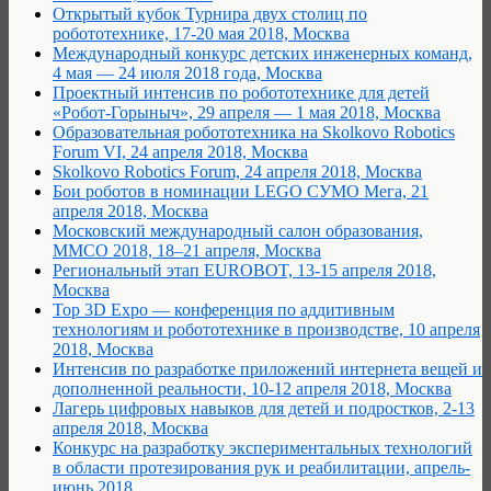
Открытый кубок Турнира двух столиц по
робототехнике, 17-20 мая 2018, Москва
Международный конкурс детских инженерных команд,
4 мая — 24 июля 2018 года, Москва
Проектный интенсив по робототехнике для детей
«Робот-Горыныч», 29 апреля — 1 мая 2018, Москва
Образовательная робототехника на Skolkovo Robotics
Forum VI, 24 апреля 2018, Москва
Skolkovo Robotics Forum, 24 апреля 2018, Москва
Бои роботов в номинации LEGO СУМО Мега, 21
апреля 2018, Москва
Московский международный салон образования,
ММСО 2018, 18–21 апреля, Москва
Региональный этап EUROBOT, 13-15 апреля 2018,
Москва
Top 3D Expo — конференция по аддитивным
технологиям и робототехнике в производстве, 10 апреля
2018, Москва
Интенсив по разработке приложений интернета вещей и
дополненной реальности, 10-12 апреля 2018, Москва
Лагерь цифровых навыков для детей и подростков, 2-13
апреля 2018, Москва
Конкурс на разработку экспериментальных технологий
в области протезирования рук и реабилитации, апрель-
июнь 2018