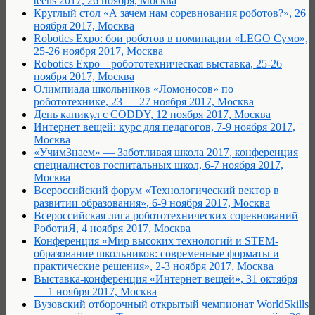
teens 2017, 26 ноября, Москва
Круглый стол «А зачем нам соревнования роботов?», 26
ноября 2017, Москва
Robotics Expo: бои роботов в номинации «LEGO Сумо»,
25-26 ноября 2017, Москва
Robotics Expo – робототехническая выставка, 25-26
ноября 2017, Москва
Олимпиада школьников «Ломоносов» по
робототехнике, 23 — 27 ноября 2017, Москва
День каникул с CODDY, 12 ноября 2017, Москва
Интернет вещей: курс для педагогов, 7-9 ноября 2017,
Москва
«УчимЗнаем» — Заботливая школа 2017, конференция
специалистов госпитальных школ, 6-7 ноября 2017,
Москва
Всероссийский форум «Технологический вектор в
развитии образования», 6-9 ноября 2017, Москва
Всероссийская лига робототехнических соревнований
РоботиЯ, 4 ноября 2017, Москва
Конференция «Мир высоких технологий и STEM-
образование школьников: современные форматы и
практические решения», 2-3 ноября 2017, Москва
Выставка-конференция «Интернет вещей», 31 октября
— 1 ноября 2017, Москва
Вузовский отборочный открытый чемпионат WorldSkills