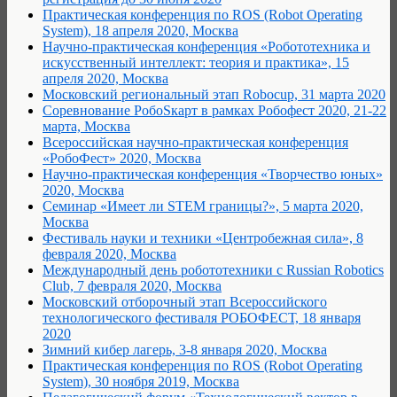
Практическая конференция по ROS (Robot Operating
System), 18 апреля 2020, Москва
Научно-практическая конференция «Робототехника и
искусственный интеллект: теория и практика», 15
апреля 2020, Москва
Московский региональный этап Robocup, 31 марта 2020
Соревнование РобоSкарт в рамках Робофест 2020, 21-22
марта, Москва
Всероссийская научно-практическая конференция
«РобоФест» 2020, Москва
Научно-практическая конференция «Творчество юных»
2020, Москва
Семинар «Имеет ли STEM границы?», 5 марта 2020,
Москва
Фестиваль науки и техники «Центробежная сила», 8
февраля 2020, Москва
Международный день робототехники с Russian Robotics
Club, 7 февраля 2020, Москва
Московский отборочный этап Всероссийского
технологического фестиваля РОБОФЕСТ, 18 января
2020
Зимний кибер лагерь, 3-8 января 2020, Москва
Практическая конференция по ROS (Robot Operating
System), 30 ноября 2019, Москва