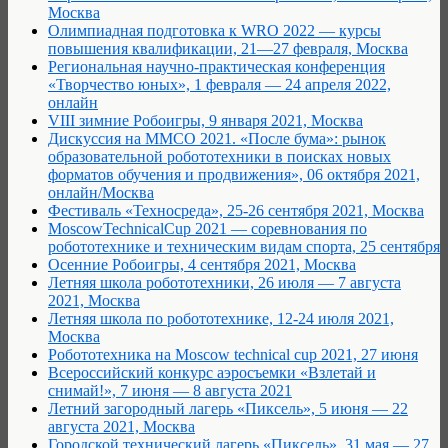
Москва
Олимпиадная подготовка к WRO 2022 — курсы
повышения квалификации, 21—27 февраля, Москва
Региональная научно-практическая конференция
«Творчество юных», 1 февраля — 24 апреля 2022,
онлайн
VIII зимние Робоигры, 9 января 2021, Москва
Дискуссия на ММСО 2021. «После бума»: рынок
образовательной робототехники в поисках новых
форматов обучения и продвижения», 06 октября 2021,
онлайн/Москва
Фестиваль «Техносреда», 25-26 сентября 2021, Москва
MoscowTechnicalCup 2021 — соревнования по
робототехнике и техническим видам спорта, 25 сентября
Осенние Робоигры, 4 сентября 2021, Москва
Летняя школа робототехники, 26 июля — 7 августа
2021, Москва
Летняя школа по робототехнике, 12-24 июля 2021,
Москва
Робототехника на Moscow technical cup 2021, 27 июня
Всероссийский конкурс аэросъемки «Взлетай и
снимай!», 7 июня — 8 августа 2021
Летний загородный лагерь «Пиксель», 5 июня — 22
августа 2021, Москва
Городской технический лагерь «Пиксель», 31 мая — 27