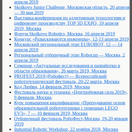
апреля 2019
Skolkovo Junior Challenge, Московская область, 20 апреля
— 30 мая 2019
Выставка-конференция по аддитивным технологиям и
цифровому производству TOP 3D EXPO, 19 апреля
2019, Москва
Форум Skolkovo Robotics, Москва, 16 апреля 2019
Конкурс «Разыскиваются инженеры», 12-13 апреля 2019
Московский региональный этап EUROBOT, 12 — 14
апреля 2019
Региональный отборочный этап Robocup — Москва, 2
апреля 2019
Семинар «Актуальные исследования и разработки в
области образования», 26 марта 2019, Москва
PROFEST-2019 (Робофест) — Всероссийский
робототехнический фестиваль, 20-22 марта, Москва
Код Любви, 14 февраля 2019, Москва
Фестиваль науки и техники «Центробежная сила 2019»,
9 февраля, Москва
Курс повышения квалификации «Преподавание основ
образовательной робототехники с помощью LEGO
EV3», 7 — 10 февраля 2019, Москва
Отборочный фестиваль РобоФест-Москва, 19-20 января
2019
Industrial Robotic Workshop, 22 ноября 2018, Москва