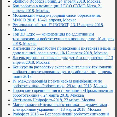
Skolkovo Robotics Forum, 24 апреля 2018, Москва
Бои роботов в номинации LEGO СУМО Мега, 21
апреля 2018, Москва
Московский международный салон образования,
ММСО 2018, 18–21 апреля, Москва
Региональный этап EUROBOT, 13-15 апреля 2018,
Москва
Top 3D Expo — конференция по аддитивным
технологиям и робототехнике в производстве, 10 апреля
2018, Москва
Интенсив по разработке приложений интернета вещей и
дополненной реальности, 10-12 апреля 2018, Москва
Лагерь цифровых навыков для детей и подростков, 2-13
апреля 2018, Москва
Конкурс на разработку экспериментальных технологий
в области протезирования рук и реабилитации, апрель-
июнь 2018
IV Международная практическая конференция по
робототехнике «Робосектор», 29 марта 2018, Москва
Городские соревнования в номинации «Промышленная
робототехника», 24 марта 2018, Москва
Фестиваль Нейрофест-2018, 23 марта, Москва
Мастер-класс «Носимая электроника — делаем сами
электронные украшения», 13 марта 2018, Москва
Робофест 2018 — Всероссийский робототехнический