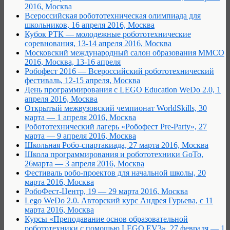
2016, Москва
Всероссийская робототехническая олимпиада для
школьников, 16 апреля 2016, Москва
Кубок РТК — молодежные робототехнические
соревнования, 13-14 апреля 2016, Москва
Московский международный салон образования ММСО
2016, Москва, 13-16 апреля
Робофест 2016 — Всероссийский робототехнический
фестиваль, 12-15 апреля, Москва
День программирования с LEGO Education WeDo 2.0, 1
апреля 2016, Москва
Открытый межвузовский чемпионат WorldSkills, 30
марта — 1 апреля 2016, Москва
Робототехнический лагерь «Робофест Pre-Party», 27
марта — 9 апреля 2016, Москва
Школьная Робо-спартакиада, 27 марта 2016, Москва
Школа программирования и робототехники GoTo,
26марта — 3 апреля 2016, Москва
Фестиваль робо-проектов для начальной школы, 20
марта 2016, Москва
РобоФест-Центр, 19 — 29 марта 2016, Москва
Lego WeDo 2.0. Авторский курс Андрея Гурьева, с 11
марта 2016, Москва
Курсы «Преподавание основ образовательной
робототехники с помощью LEGO EV3», 27 февраля — 1