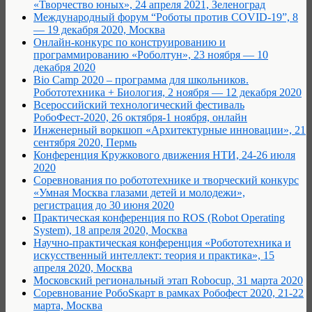
«Творчество юных», 24 апреля 2021, Зеленоград
Международный форум “Роботы против COVID-19”, 8
— 19 декабря 2020, Москва
Онлайн-конкурс по конструированию и
программированию «Роболтун», 23 ноября — 10
декабря 2020
Bio Camp 2020 – программа для школьников.
Робототехника + Биология, 2 ноября — 12 декабря 2020
Всероссийский технологический фестиваль
РобоФест-2020, 26 октября-1 ноября, онлайн
Инженерный воркшоп «Архитектурные инновации», 21
сентября 2020, Пермь
Конференция Кружкового движения НТИ, 24-26 июля
2020
Соревнования по робототехнике и творческий конкурс
«Умная Москва глазами детей и молодежи»,
регистрация до 30 июня 2020
Практическая конференция по ROS (Robot Operating
System), 18 апреля 2020, Москва
Научно-практическая конференция «Робототехника и
искусственный интеллект: теория и практика», 15
апреля 2020, Москва
Московский региональный этап Robocup, 31 марта 2020
Соревнование РобоSкарт в рамках Робофест 2020, 21-22
марта, Москва