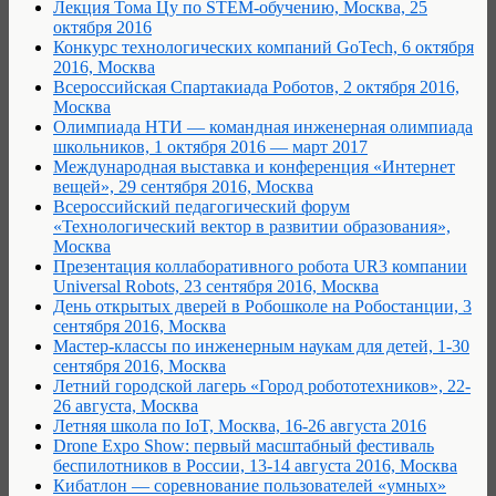
Лекция Тома Цу по STEM-обучению, Москва, 25
октября 2016
Конкурс технологических компаний GoTech, 6 октября
2016, Москва
Всероссийская Спартакиада Роботов, 2 октября 2016,
Москва
Олимпиада НТИ — командная инженерная олимпиада
школьников, 1 октября 2016 — март 2017
Международная выставка и конференция «Интернет
вещей», 29 сентября 2016, Москва
Всероссийский педагогический форум
«Технологический вектор в развитии образования»,
Москва
Презентация коллаборативного робота UR3 компании
Universal Robots, 23 сентября 2016, Москва
День открытых дверей в Робошколе на Робостанции, 3
сентября 2016, Москва
Мастер-классы по инженерным наукам для детей, 1-30
сентября 2016, Москва
Летний городской лагерь «Город робототехников», 22-
26 августа, Москва
Летняя школа по IoT, Москва, 16-26 августа 2016
Drone Expo Show: первый масштабный фестиваль
беспилотников в России, 13-14 августа 2016, Москва
Кибатлон — соревнование пользователей «умных»