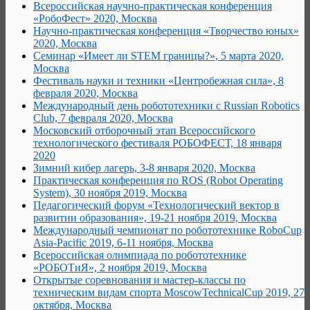
Всероссийская научно-практическая конференция
«РобоФест» 2020, Москва
Научно-практическая конференция «Творчество юных»
2020, Москва
Семинар «Имеет ли STEM границы?», 5 марта 2020,
Москва
Фестиваль науки и техники «Центробежная сила», 8
февраля 2020, Москва
Международный день робототехники с Russian Robotics
Club, 7 февраля 2020, Москва
Московский отборочный этап Всероссийского
технологического фестиваля РОБОФЕСТ, 18 января
2020
Зимний кибер лагерь, 3-8 января 2020, Москва
Практическая конференция по ROS (Robot Operating
System), 30 ноября 2019, Москва
Педагогический форум «Технологический вектор в
развитии образования», 19-21 ноября 2019, Москва
Международный чемпионат по робототехнике RoboCup
Asia-Pacific 2019, 6-11 ноября, Москва
Всероссийская олимпиада по робототехнике
«РОБОТиЯ», 2 ноября 2019, Москва
Открытые соревнования и мастер-классы по
техническим видам спорта MoscowTechnicalCup 2019, 27
октября, Москва