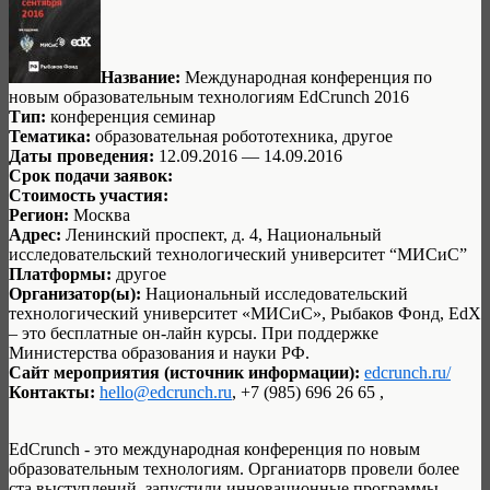
Название:
Международная конференция по
новым образовательным технологиям EdCrunch 2016
Тип:
конференция семинар
Тематика:
образовательная робототехника, другое
Даты проведения:
12.09.2016 — 14.09.2016
Срок подачи заявок:
Стоимость участия:
Регион:
Москва
Адрес:
Ленинский проспект, д. 4, Национальный
исследовательский технологический университет “МИСиС”
Платформы:
другое
Организатор(ы):
Национальный исследовательский
технологический университет «МИСиС», Рыбаков Фонд, EdX
– это бесплатные он-лайн курсы. При поддержке
Министерства образования и науки РФ.
Сайт мероприятия (источник информации):
edcrunch.ru/
Контакты:
hello@edcrunch.ru
, +7 (985) 696 26 65 ,
EdCrunch - это международная конференция по новым
образовательным технологиям. Органиаторв провели более
ста выступлений, запустили инновационные программы,