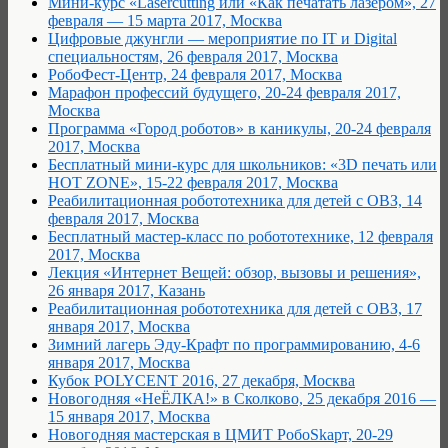
Мини-курс «Lasercutting или «Как печатать лазером», 27
февраля — 15 марта 2017, Москва
Цифровые джунгли — мероприятие по IT и Digital
специальностям, 26 февраля 2017, Москва
РобоФест-Центр, 24 февраля 2017, Москва
Марафон профессий будущего, 20-24 февраля 2017,
Москва
Программа «Город роботов» в каникулы, 20-24 февраля
2017, Москва
Бесплатный мини-курс для школьников: «3D печать или
HOT ZONE», 15-22 февраля 2017, Москва
Реабилитационная робототехника для детей с ОВЗ, 14
февраля 2017, Москва
Бесплатный мастер-класс по робототехнике, 12 февраля
2017, Москва
Лекция «Интернет Вещей: обзор, вызовы и решения»,
26 января 2017, Казань
Реабилитационная робототехника для детей с ОВЗ, 17
января 2017, Москва
Зимний лагерь Эду-Крафт по программированию, 4-6
января 2017, Москва
Кубок POLYCENT 2016, 27 декабря, Москва
Новогодняя «НеЁЛКА!» в Сколково, 25 декабря 2016 —
15 января 2017, Москва
Новогодняя мастерская в ЦМИТ РобоSkарт, 20-29