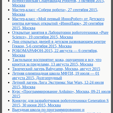
Всероссийская Спартакиада Роботов, 3 октября 2015,
Москва
Мастер-класс «Собери робота», 27 сентября 2015,
Москва
Мастер-класс «Мой первый ИнноРобот» от Детского
центра научных открытий «ИнноПарк», 20 сентября
2015, Москва
Открытые занятия в Лаборатории робототехники «Pure
Science», 19 сентября 2015, Москва
Дни открытых дверей в детском развивающем центре
Геккон, 5-6 сентября 2015, Москва
РОБОМАРАФОН-2015, 22 августа — 6 сентября,
Москва
Тактильное восприятие: кожа, ощущения и все, что
кроется за пределами, 13 августа 2015, Москва
Творческий лагерь Babycamp, Москва, август 2015
Летняя олимпиадная школа МФТИ, 19 июля — 01
августа 2015, Долгопрудный
Летний лагерь Лига Экстрима: Star Wars, 12-24 июля
2015, Москва
Курс «Программирование Arduino», Москва, 09-21 июля
2015
Конкурс для разработчиков робототехники Generation S
2015, 30 июня 2015, Москва
Выездная школа по программированию и