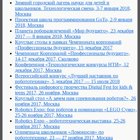
Зимний городской лагерь науки для детей и
школьников. Технологическая смена, 3-7 января 2018,
Москва
Проектная школа программирования GoTo, 2-9 января
2018, Москва
Планета роборазвлечений «Мир будущего», 23 декабря
2017 — 8 января 2018, Москва
Круглые столы в рамках Чемпионата корпораций
«Профессионалы будущего», 15 декабря 2017
Чемпионат Корпораций «Профессионалы будущего»,
14-17 декабря 2017, Сколково
Конференция «Технологические конкурсы НТИ», 12
декабря 2017, Москва
Всероссийский конкурс «Лучший наставник по
робототехнике», 5 декабря 2017 — 15 июля 2018
Фестиваль цифрового творчества Digital Fest for kids &
teens 2017, 26 ноября, Москва
Круглый стол «А зачем нам соревнования роботов?», 26
ноября 2017, Москва
Robotics Expo: бои роботов в номинации «LEGO Сумо»,
25-26 ноября 2017, Москва
Robotics Expo – робототехническая выставка, 25-26
ноября 2017, Москва
Олимпиада школьников «Ломоносов» по
робототехнике, 23 — 27 ноября 2017, Москва