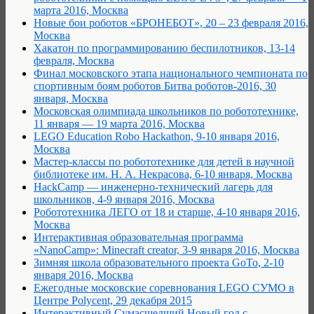
марта 2016, Москва
Новые бои роботов «БРОНЕБОТ», 20 – 23 февраля 2016,
Москва
Хакатон по программированию беспилотников, 13-14
февраля, Москва
Финал московского этапа национального чемпионата по
спортивным боям роботов Битва роботов-2016, 30
января, Москва
Московская олимпиада школьников по робототехнике,
11 января — 19 марта 2016, Москва
LEGO Education Robo Hackathon, 9-10 января 2016,
Москва
Мастер-классы по робототехнике для детей в научной
библиотеке им. Н. А. Некрасова, 6-10 января, Москва
HackCamp — инженерно-технический лагерь для
школьников, 4-9 января 2016, Москва
Робототехника ЛЕГО от 18 и старше, 4-10 января 2016,
Москва
Интерактивная образовательная программа
«NanoCamp»: Minecraft creator, 3-9 января 2016, Москва
Зимняя школа образовательного проекта GoTo, 2-10
января 2016, Москва
Ежегодные московские соревнования LEGO СУМО в
Центре Polycent, 29 декабря 2015
Интерактивный Сумасшедший Новый год с