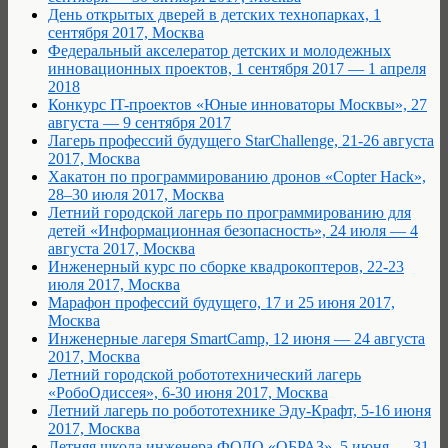
День открытых дверей в детских технопарках, 1
сентября 2017, Москва
Федеральный акселератор детских и молодежных
инновационных проектов, 1 сентября 2017 — 1 апреля
2018
Конкурс IT-проектов «Юные инноваторы Москвы», 27
августа — 9 сентября 2017
Лагерь профессий будущего StarChallenge, 21-26 августа
2017, Москва
Хакатон по программированию дронов «Copter Hack»,
28–30 июля 2017, Москва
Летний городской лагерь по программированию для
детей «Информационная безопасность», 24 июля — 4
августа 2017, Москва
Инженерный курс по сборке квадрокоптеров, 22-23
июля 2017, Москва
Марафон профессий будущего, 17 и 25 июня 2017,
Москва
Инженерные лагеря SmartCamp, 12 июня — 24 августа
2017, Москва
Летний городской робототехнический лагерь
«РобоОдиссея», 6-30 июня 2017, Москва
Летний лагерь по робототехнике Эду-Крафт, 5-16 июня
2017, Москва
Летняя школа инженера ФОДО «ОБРАЗ», 5 июня — 31