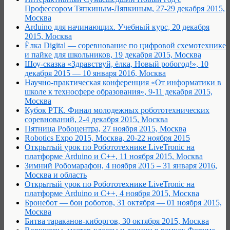
Профессором Тяпкиным-Ляпкиным, 27-29 декабря 2015,
Москва
Arduino для начинающих. Учебный курс, 20 декабря
2015, Москва
Ёлка Digital — соревнование по цифровой схемотехнике
и пайке для школьников, 19 декабря 2015, Москва
Шоу-сказка «Здравствуй, ёлка, Новый робогод!», 10
декабря 2015 — 10 января 2016, Москва
Научно-практическая конференция «От информатики в
школе к техносфере образования», 9-11 декабря 2015,
Москва
Кубок РТК. Финал молодежных робототехнических
соревнований, 2-4 декабря 2015, Москва
Пятница Робоцентра, 27 ноября 2015, Москва
Robotics Expo 2015, Москва, 20-22 ноября 2015
Открытый урок по Робототехнике LiveTronic на
платформе Arduino и С++, 11 ноября 2015, Москва
Зимний Робомарафон, 4 ноября 2015 – 31 января 2016,
Москва и область
Открытый урок по Робототехнике LiveTronic на
платформе Arduino и С++, 4 ноября 2015, Москва
Бронебот — бои роботов, 31 октября — 01 ноября 2015,
Москва
Битва тараканов-киборгов, 30 октября 2015, Москва