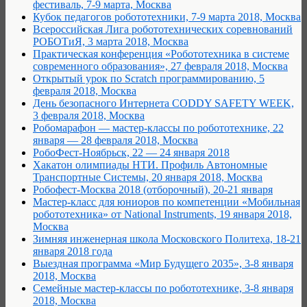
фестиваль, 7-9 марта, Москва
Кубок педагогов робототехники, 7-9 марта 2018, Москва
Всероссийская Лига робототехнических соревнований
РОБОТиЯ, 3 марта 2018, Москва
Практическая конференция «Робототехника в системе
современного образования», 27 февраля 2018, Москва
Открытый урок по Scratch программированию, 5
февраля 2018, Москва
День безопасного Интернета CODDY SAFETY WEEK,
3 февраля 2018, Москва
Робомарафон — мастер-классы по робототехнике, 22
января — 28 февраля 2018, Москва
РобоФест-Ноябрьск, 22 — 24 января 2018
Хакатон олимпиады НТИ. Профиль Автономные
Транспортные Системы, 20 января 2018, Москва
Робофест-Москва 2018 (отборочный), 20-21 января
Мастер-класс для юниоров по компетенции «Мобильная
робототехника» от National Instruments, 19 января 2018,
Москва
Зимняя инженерная школа Московского Политеха, 18-21
января 2018 года
Выездная программа «Мир Будущего 2035», 3-8 января
2018, Москва
Семейные мастер-классы по робототехнике, 3-8 января
2018, Москва