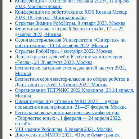
Конференция «Технологии Геоскана 2023», 11 апреля
2023, Москва+онлайн
Конференция по робототехнике ROS Russian Meetup
2023, 18 февраля, Москва/онлайн
Отрытые Зимние РобоИгры, 8 января 2023, Москва
Форум-выставка «Первый беспилотный», 17 — 22
декабря 2022, Москва
Серия мастер-классов Университета «Синергия» по
робототехнике, 10-14 октября 2022, Москва
Отрытые РобоИгры, 4 сентября 2022, Москва
День открытых деверей в Клубе юных инженеров
«Тесла», 24-28 августа 2022, Москва
Бесплатные лагерные смены для детей, август 2022,
Москва
Бесплатная серия мастер-классов по сборке роботов в
День защиты детей, 1-3 июня 2022, Москва
Соревнования ТЕТРИКС 2022 Крокинол, 23-24 апреля,
Москва
Олимпиадная подготовка к WRO 2022 — курсы
повышения квалификации, 21—27 февраля, Москва
Региональная научно-практическая конференция
«Творчество юных», 1 февраля — 24 апреля 2022,
онлайн
VIII зимние Робоигры, 9 января 2021, Москва
Дискуссия на ММСО 2021. «После бума»: рынок