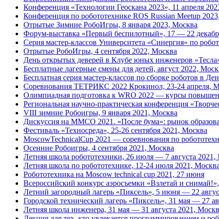
Конференция «Технологии Геоскана 2023», 11 апреля 20
Конференция по робототехнике ROS Russian Meetup 2023,
Отрытые Зимние РобоИгры, 8 января 2023, Москва
Форум-выставка «Первый беспилотный», 17 — 22 декабр
Серия мастер-классов Университета «Синергия» по робот
Отрытые РобоИгры, 4 сентября 2022, Москва
День открытых деверей в Клубе юных инженеров «Тесла»,
Бесплатные лагерные смены для детей, август 2022, Моск
Бесплатная серия мастер-классов по сборке роботов в Де
Соревнования ТЕТРИКС 2022 Крокинол, 23-24 апреля, 
Олимпиадная подготовка к WRO 2022 — курсы повышен
Региональная научно-практическая конференция «Творчес
VIII зимние Робоигры, 9 января 2021, Москва
Дискуссия на ММСО 2021. «После бума»: рынок образова
Фестиваль «Техносреда», 25-26 сентября 2021, Москва
MoscowTechnicalCup 2021 — соревнования по робототехни
Осенние Робоигры, 4 сентября 2021, Москва
Летняя школа робототехники, 26 июля — 7 августа 2021,
Летняя школа по робототехнике, 12-24 июля 2021, Москв
Робототехника на Moscow technical cup 2021, 27 июня
Всероссийский конкурс аэросъемки «Взлетай и снимай!»,
Летний загородный лагерь «Пиксель», 5 июня — 22 авгус
Городской технический лагерь «Пиксель», 31 мая — 27 а
Летняя школа инженера, 31 мая — 31 августа 2021, Моск
Лекция для тех, кто увлекается программированием и роб