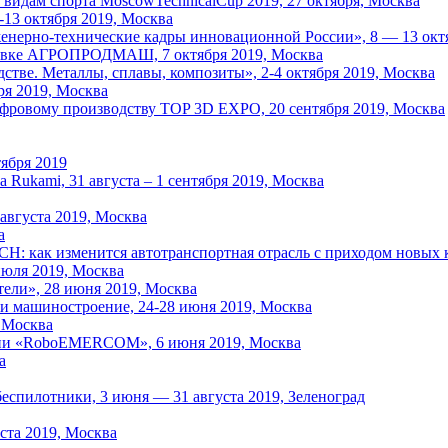
видам спорта MoscowTechnicalCup 2019, 27 октября, Москва
-13 октября 2019, Москва
енерно-технические кадры инновационной России», 8 — 13 октя
авке АГРОПРОДМАШ, 7 октября 2019, Москва
тве. Металлы, сплавы, композиты», 2-4 октября 2019, Москва
ря 2019, Москва
фровому производству TOP 3D EXPO, 20 сентября 2019, Москва
ября 2019
 Rukami, 31 августа – 1 сентября 2019, Москва
августа 2019, Москва
а
 изменится автотранспортная отрасль с приходом новых кад
июля 2019, Москва
ели», 28 июня 2019, Москва
 и машиностроение, 24-28 июня 2019, Москва
 Москва
сии «RoboEMERCOM», 6 июня 2019, Москва
а
спилотники, 3 июня — 31 августа 2019, Зеленоград
ста 2019, Москва