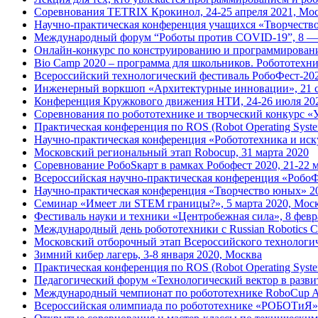
Соревнования TETRIX Крокинол, 24-25 апреля 2021, Мо
Научно-практическая конференция учащихся «Творчество 
Международный форум “Роботы против COVID-19”, 8 — 
Онлайн-конкурс по конструированию и программировани
Bio Camp 2020 – программа для школьников. Робототехни
Всероссийский технологический фестиваль РобоФест-2020
Инженерный воркшоп «Архитектурные инновации», 21 с
Конференция Кружкового движения НТИ, 24-26 июля 20
Соревнования по робототехнике и творческий конкурс «У
Практическая конференция по ROS (Robot Operating Syste
Научно-практическая конференция «Робототехника и иску
Московский региональный этап Robocup, 31 марта 2020
Соревнование РобоSкарт в рамках Робофест 2020, 21-22 
Всероссийская научно-практическая конференция «РобоФ
Научно-практическая конференция «Творчество юных» 2
Семинар «Имеет ли STEM границы?», 5 марта 2020, Мос
Фестиваль науки и техники «Центробежная сила», 8 февр
Международный день робототехники с Russian Robotics Cl
Московский отборочный этап Всероссийского технологи
Зимний кибер лагерь, 3-8 января 2020, Москва
Практическая конференция по ROS (Robot Operating Syste
Педагогический форум «Технологический вектор в развит
Международный чемпионат по робототехнике RoboCup Asia
Всероссийская олимпиада по робототехнике «РОБОТиЯ»,