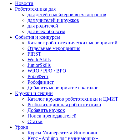
Новости
Робототехника для
для детей и мейкеров всех возрастов
для учителей и кружков
для родителей
для всех обо всем
События и конкурсы
Каталог робототехнических мероприятий
Отдельные мероприятия
FIRST
WorldSkills
JuniorSkills
WRO / РРО / ВРО
РобоФест
Робофинист
Добавить мероприятие в каталог
Кружки и секции
Каталог кружков робототехники и ЦМИТ
Реабилитационная робототехника
Добавить кружок
Поиск преподавателей
Статьи
Уроки
Курсы Университета Иннополис
Курс «Arduino для начинающих»