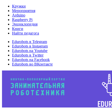
Кружки
Мероприятия
Arduino
Raspberry Pi
Энциклопедия
Книги
Найти педагога
Edurobots в Telegram
Edurobots в Instagram
Edurobots на Youtube
Edurobots в Twitter
Edurobots на Facebook
Edurobots во ВКонтакте