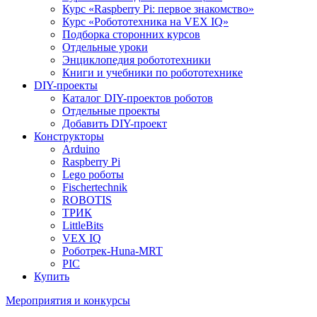
Курс «Raspberry Pi: первое знакомство»
Курс «Робототехника на VEX IQ»
Подборка сторонних курсов
Отдельные уроки
Энциклопедия робототехники
Книги и учебники по робототехнике
DIY-проекты
Каталог DIY-проектов роботов
Отдельные проекты
Добавить DIY-проект
Конструкторы
Arduino
Raspberry Pi
Lego роботы
Fischertechnik
ROBOTIS
ТРИК
LittleBits
VEX IQ
Роботрек-Huna-MRT
PIC
Купить
Мероприятия и конкурсы