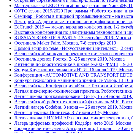
Открытые соревнования и мастер-классы по техническим 
Мастер-классы LEGO Education на фестивале Nauka0+, 11
ФУТС сезона 2019/2020 Программы «Робототехника: инж
Семинар «Роботы в пищевой промышленности» на выст
Лекторий «Аддитивные технологии в цифровом производс
EdCrunch 2019 — международная конференция, 1-2 октяб
Выставка-конференция по аддитивным технологиям и ци
RUSSIAN ROBOTICS PARTY, 13 сентября 2019, Москва
Фестиваль Maker Faire, Москва, 7-8 сентября 2019
Прямой эфир по теме «Искусственный интеллект», 2 сент
Всероссийский конкурс проектов технического творчества
Фестиваль дронов Ростех, 24-25 августа 2019, Москва
Интенсив по робототехнике в школе №2007 ФМШ, 19-30 
Форум Кружкового движения НТИ, 16 июля 2019, Москв
Конференция «AUTOMOTIVE AND TRANSPORT EDTECH: как
Конкурс технологий машинного зрения Ice Vision, 13-16 
Всероссийская Конференция «Юные Техники и Изобретат
Летняя инженерно-техническая практика. Робототехника
Летняя школа программирования GoTo, 16-29 июня 2019,
Всероссийский робототехнический фестиваль МЧС Рос
Летний лагерь Codabra, 3 июня — 26 августа 2019, Москв
Летняя практика Политеха, 3-7 июня 2019, Москва
Летняя школа НИУ МИЭТ: сенсоры, микроэлектроника, бе
Лагерь цифровых профессий Кодабра, лето 2019, Москва
Городские летние смены Алгоритмики, 1 июня — 30 авгу