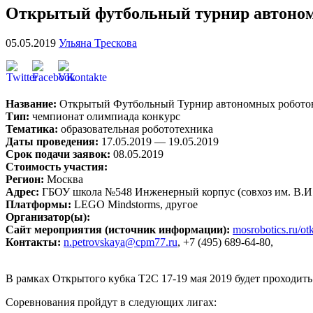
Открытый футбольный турнир автономн
05.05.2019
Ульяна Трескова
Название:
Открытый Футбольный Турнир автономных робото
Тип:
чемпионат олимпиада конкурс
Тематика:
образовательная робототехника
Даты проведения:
17.05.2019 — 19.05.2019
Срок подачи заявок:
08.05.2019
Стоимость участия:
Регион:
Москва
Адрес:
ГБОУ школа №548 Инженерный корпус (совхоз им. В.И
Платформы:
LEGO Mindstorms, другое
Организатор(ы):
Сайт мероприятия (источник информации):
mosrobotics.ru/otk
Контакты:
n.petrovskaya@cpm77.ru
, +7 (495) 689-64-80,
В рамках Открытого кубка Т2С 17-19 мая 2019 будет проходи
Соревнования пройдут в следующих лигах: