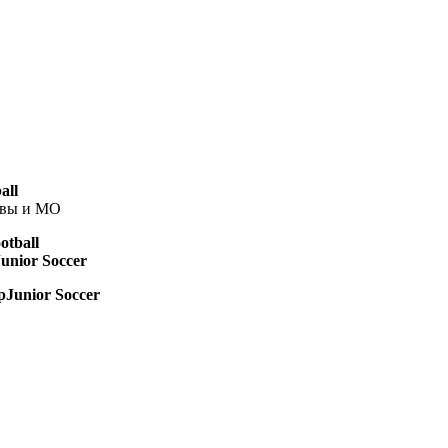
all
вы и МО
tball
nior Soccer
Junior Soccer