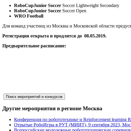
RoboCupJunior Soccer
Soccer Lightweight Secondary
RoboCupJunior Soccer
Soccer Open
WRO Football
Для команд участниц из Москвы и Московской области предус
Регистрация открыта и продлится до 08.05.2019.
Предварительное расписание:
Другие мероприятия в регионе Москва
Конференция по робототехнике и Reinforcement learning 
Отрытые РобоИгры в РУТ (МИИТ), 9 сентября 2023, Мос
Всероссийские молодежные робототехнические соревнов