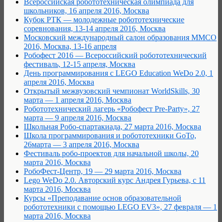
Всероссийская робототехническая олимпиада для
школьников, 16 апреля 2016, Москва
Кубок РТК — молодежные робототехнические
соревнования, 13-14 апреля 2016, Москва
Московский международный салон образования ММСО
2016, Москва, 13-16 апреля
Робофест 2016 — Всероссийский робототехнический
фестиваль, 12-15 апреля, Москва
День программирования с LEGO Education WeDo 2.0, 1
апреля 2016, Москва
Открытый межвузовский чемпионат WorldSkills, 30
марта — 1 апреля 2016, Москва
Робототехнический лагерь «Робофест Pre-Party», 27
марта — 9 апреля 2016, Москва
Школьная Робо-спартакиада, 27 марта 2016, Москва
Школа программирования и робототехники GoTo,
26марта — 3 апреля 2016, Москва
Фестиваль робо-проектов для начальной школы, 20
марта 2016, Москва
РобоФест-Центр, 19 — 29 марта 2016, Москва
Lego WeDo 2.0. Авторский курс Андрея Гурьева, с 11
марта 2016, Москва
Курсы «Преподавание основ образовательной
робототехники с помощью LEGO EV3», 27 февраля — 1
марта 2016, Москва