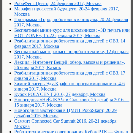
РобоФест-Центр, 24 февраля 2017, Москва
Марафон профессий будущего, 20-24 февраля 2017,
Москва
Программа «Город роботов» в каникулы, 20-24 февраля
2017, Москва
Бесплатный мини-курс для школьников: «3D печать или
HOT ZONE», 15-22 февраля 2017, Москва
Реабилитационная робототехника для детей с ОВЗ, 14
февраля 2017, Москва
Бесплатный мастер-класс по робототехнике, 12 февраля
2017, Москва
Лекция «Интернет Вещей: обзор, вызовы и решения»,
26 января 2017, Казань
Реабилитационная робототехника для детей с ОВЗ, 17
января 2017, Москва
Зимний лагерь Эду-Крафт по программированию, 4-6
января 2017, Москва
Кубок POLYCENT 2016, 27 декабря, Москва
Новогодняя «НеЁЛКА!» в Сколково, 25 декабря 2016 —
15 января 2017, Москва
Новогодняя мастерская в ЦМИТ РобоSkарт, 20-29
декабря 2016, Москва
Саммит Connected Car Summit 2016, 20-21 декабря,
Москва
Робототехнические соревнования Кубок РТК — Финал