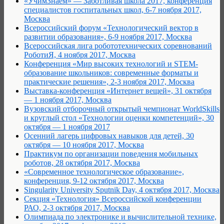
«УчимЗнаем» — Заботливая школа 2017, конференция
специалистов госпитальных школ, 6-7 ноября 2017,
Москва
Всероссийский форум «Технологический вектор в
развитии образования», 6-9 ноября 2017, Москва
Всероссийская лига робототехнических соревнований
РоботиЯ, 4 ноября 2017, Москва
Конференция «Мир высоких технологий и STEM-
образование школьников: современные форматы и
практические решения», 2-3 ноября 2017, Москва
Выставка-конференция «Интернет вещей», 31 октября
— 1 ноября 2017, Москва
Вузовский отборочный открытый чемпионат WorldSkills
и круглый стол «Технологии оценки компетенций», 30
октября — 1 ноября 2017
Осенний лагерь цифровых навыков для детей, 30
октября — 10 ноября 2017, Москва
Практикум по организации поведения мобильных
роботов, 28 октября 2017, Москва
«Современное технологическое образование»,
конференция, 9-12 октября 2017, Москва
Singularity University Sputnik Day, 4 октября 2017, Москва
Cекция «Технология» Всероссийской конференции
РАО, 2-3 октября 2017, Москва
Олимпиада по электронике и вычислительной технике,