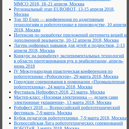
ММСО 2018, 18–21 апреля, Москва
Региональный этап EUROBOT, 13-15 апреля 2018,
Москва
Top 3D Expo — конференция по аддитивным
технологиям и робототехнике в производстве, 10 апреля
2018, Москва
Интенсив по разработке приложений интернета вещей и
дополненной реальности, 10-12 апреля 2018, Москва
Лагерь цифровых навыков для детей и подростков, 2-13
апреля 2018, Москва
Конкурс на разработку экспериментальных технологий
в области протезирования рук и реабилитации, апрель-
июнь 2018
IV Международная практическая конференция по
робототехнике «Робосектор», 29 марта 2018, Москва
Городские соревнования в номинации «Промышленная
робототехника», 24 марта 2018, Москва
Фестиваль Нейрофест-2018, 23 марта, Москва
Мастер-класс «Носимая электроника — делаем сами
электронные украшения», 13 марта 2018, Москва
Робофест 2018 — Всероссийский робототехнический
фестиваль, 7-9 марта, Москва
Кубок педагогов робототехники, 7-9 марта 2018, Москва
Всероссийская Лига робототехнических соревнований
РОБОТиЯ, 3 марта 2018, Москва