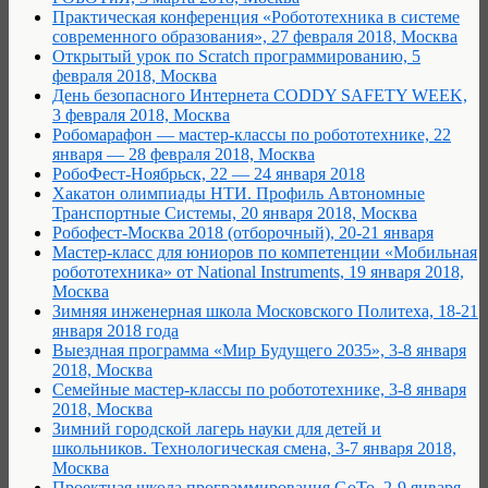
Практическая конференция «Робототехника в системе
современного образования», 27 февраля 2018, Москва
Открытый урок по Scratch программированию, 5
февраля 2018, Москва
День безопасного Интернета CODDY SAFETY WEEK,
3 февраля 2018, Москва
Робомарафон — мастер-классы по робототехнике, 22
января — 28 февраля 2018, Москва
РобоФест-Ноябрьск, 22 — 24 января 2018
Хакатон олимпиады НТИ. Профиль Автономные
Транспортные Системы, 20 января 2018, Москва
Робофест-Москва 2018 (отборочный), 20-21 января
Мастер-класс для юниоров по компетенции «Мобильная
робототехника» от National Instruments, 19 января 2018,
Москва
Зимняя инженерная школа Московского Политеха, 18-21
января 2018 года
Выездная программа «Мир Будущего 2035», 3-8 января
2018, Москва
Семейные мастер-классы по робототехнике, 3-8 января
2018, Москва
Зимний городской лагерь науки для детей и
школьников. Технологическая смена, 3-7 января 2018,
Москва
Проектная школа программирования GoTo, 2-9 января