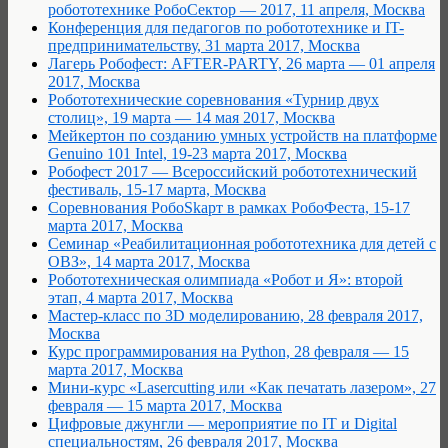
робототехнике РобоСектор — 2017, 11 апреля, Москва
Конференция для педагогов по робототехнике и IT-
предпринимательству, 31 марта 2017, Москва
Лагерь Робофест: AFTER-PARTY, 26 марта — 01 апреля
2017, Москва
Робототехнические соревнования «Турнир двух
столиц», 19 марта — 14 мая 2017, Москва
Мейкертон по созданию умных устройств на платформе
Genuino 101 Intel, 19-23 марта 2017, Москва
Робофест 2017 — Всероссийский робототехнический
фестиваль, 15-17 марта, Москва
Cоревнования РобоSkарт в рамках РобоФеста, 15-17
марта 2017, Москва
Семинар «Реабилитационная робототехника для детей с
ОВЗ», 14 марта 2017, Москва
Робототехническая олимпиада «Робот и Я»: второй
этап, 4 марта 2017, Москва
Мастер-класс по 3D моделированию, 28 февраля 2017,
Москва
Курс программирования на Python, 28 февраля — 15
марта 2017, Москва
Мини-курс «Lasercutting или «Как печатать лазером», 27
февраля — 15 марта 2017, Москва
Цифровые джунгли — мероприятие по IT и Digital
специальностям, 26 февраля 2017, Москва