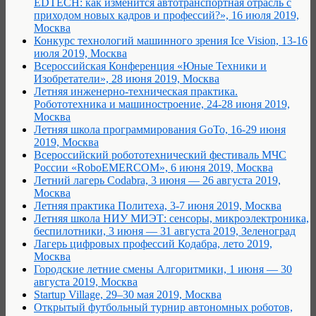
EDTECH: как изменится автотранспортная отрасль с
приходом новых кадров и профессий?», 16 июля 2019,
Москва
Конкурс технологий машинного зрения Ice Vision, 13-16
июля 2019, Москва
Всероссийская Конференция «Юные Техники и
Изобретатели», 28 июня 2019, Москва
Летняя инженерно-техническая практика.
Робототехника и машиностроение, 24-28 июня 2019,
Москва
Летняя школа программирования GoTo, 16-29 июня
2019, Москва
Всероссийский робототехнический фестиваль МЧС
России «RoboEMERCOM», 6 июня 2019, Москва
Летний лагерь Codabra, 3 июня — 26 августа 2019,
Москва
Летняя практика Политеха, 3-7 июня 2019, Москва
Летняя школа НИУ МИЭТ: сенсоры, микроэлектроника,
беспилотники, 3 июня — 31 августа 2019, Зеленоград
Лагерь цифровых профессий Кодабра, лето 2019,
Москва
Городские летние смены Алгоритмики, 1 июня — 30
августа 2019, Москва
Startup Village, 29–30 мая 2019, Москва
Открытый футбольный турнир автономных роботов,