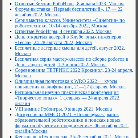
Отрытые Зимние РобоИгры, 8 января 2023, Москва
Форум-выставка «Первый беспилотный», 17 — 22
декабря 2022, Москва
Серия мастер-классов Университета «Синергия» по
робототехнике, 10-14 октября 2022, Москва
Отрытые РобоИгры, 4 сентября 2022, Москва
День открытых деверей в Клубе юных инженеров
«Тесла», 24-28 августа 2022, Москва
Бесплатные лагерные смены для детей, август 2022,
Москва
Бесплатная серия мастер-классов по сборке роботов в
День защиты детей, 1-3 июня 2022, Москва
Соревнования ТЕТРИКС 2022 Крокинол, 23-24 апреля,
Москва
Олимпиадная подготовка к WRO 2022 — курсы
повышения квалификации, 21—27 февраля, Москва
Региональная научно-практическая конференция
«Творчество юных», 1 февраля — 24 апреля 2022,
онлайн
VIII зимние Робоигры, 9 января 2021, Москва
Дискуссия на ММСО 2021. «После бума»: рынок
образовательной робототехники в поисках новых
форматов обучения и продвижения», 06 октября 2021,
онлайн/Москва
Фестиваль «Техносреда», 25-26 сентября 2021, Москва