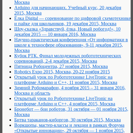
Москва
Arduino для начинающих. Учебный курс, 20 декабря
2015, Москва
Ёлка Digital — соревнование по цифровой схемотехнике
и пайке для школьников, 19 декабря 2015, Москва
Шоу-сказка «Здравствуй, ёлка, Новый робогод!», 10
декабря 2015 — 10 января 2016, Москва
Научно-практическая конференция «От информатики в
школе к техносфере образования», 9-11 декабря 2015,
Москва
Кубок РТК. Финал молодежных робототехнических
соревнований, 2-4 декабря 2015, Москва
Пятница Робоцентра, 27 ноября 2015, Москва
Robotics Expo 2015, Москва, 20-22 ноября 2015
Открытый урок по Робототехнике LiveTronic на
платформе Arduino и С++, 11 ноября 2015, Москва
Зимний Робомарафон, 4 ноября 2015 – 31 января 2016,
Москва и область
Открытый урок по Робототехнике LiveTronic на
платформе Arduino и С++, 4 ноября 2015, Москва
Бронебот — бои роботов, 31 октября — 01 ноября 2015,
Москва
Битва тараканов-киборгов, 30 октября 2015, Москва
Воркшопы, мастер-классы и лекции в рамках Форума
«Открытые инновации», 29 октября — 1 ноября 2015,