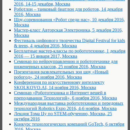
2016, 14-15 декабря, Москва
Роботлон – танковый биатлон для роботов, 14 декабря
2016, Москва
Шоу-соревнования «Робот среди нас», 10 декабря 2016,
Москва
Мастер-класс Авторская Электроника, 5 декабря 2016,
Москва
Фестиваль цифрового творчества Digital Festival for kids
& teens, 4 декабря 2016, Москва
Бесплатные мастер-классы по робототехнике, 1 декабря
2016 — 15 января 2017, Москва
Семинар по нейроуправлению и робототехнике для
инженерных классов, 25 ноября 2016, Москва
Презентация развлекательных зон шоу «Новый
робогод», 24 ноября 2016, Москва
Конференция по искусственному интеллекту
SKOLKOVO.AI, 14 ноября 2016, Москва
Семинар «Робототехника и Интернет вещей в
преподавании Технологий», 6 ноября 2016, Москва
Международная выставка робототехники и передовых
технологий Robotics Expo 2016, 4-6 ноября, Москва
Лекция Тома Цу по STEM-обучению, Москва, 25
октября 2016
Конкурс технологических компаний GoTech, 6 октября
2016, Москва