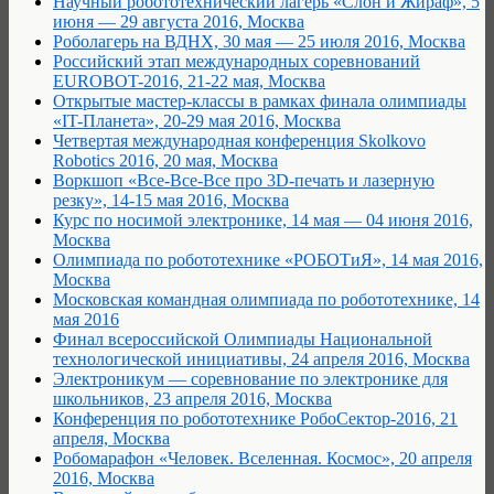
Научный робототехнический лагерь «Слон и Жираф», 5
июня — 29 августа 2016, Москва
Роболагерь на ВДНХ, 30 мая — 25 июля 2016, Москва
Российский этап международных соревнований
EUROBOT-2016, 21-22 мая, Москва
Открытые мастер-классы в рамках финала олимпиады
«IT-Планета», 20-29 мая 2016, Москва
Четвертая международная конференция Skolkovo
Robotics 2016, 20 мая, Москва
Воркшоп «Все-Все-Все про 3D-печать и лазерную
резку», 14-15 мая 2016, Москва
Курс по носимой электронике, 14 мая — 04 июня 2016,
Москва
Олимпиада по робототехнике «РОБОТиЯ», 14 мая 2016,
Москва
Московская командная олимпиада по робототехнике, 14
мая 2016
Финал всероссийской Олимпиады Национальной
технологической инициативы, 24 апреля 2016, Москва
Электроникум — соревнование по электронике для
школьников, 23 апреля 2016, Москва
Конференция по робототехнике РобоСектор-2016, 21
апреля, Москва
Робомарафон «Человек. Вселенная. Космос», 20 апреля
2016, Москва