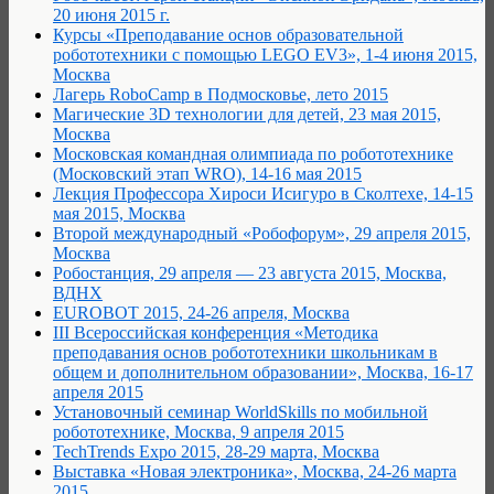
20 июня 2015 г.
Курсы «Преподавание основ образовательной
робототехники с помощью LEGO EV3», 1-4 июня 2015,
Москва
Лагерь RoboCamp в Подмосковье, лето 2015
Магические 3D технологии для детей, 23 мая 2015,
Москва
Московская командная олимпиада по робототехнике
(Московский этап WRO), 14-16 мая 2015
Лекция Профессора Хироcи Исигуро в Сколтехе, 14-15
мая 2015, Москва
Второй международный «Робофорум», 29 апреля 2015,
Москва
Робостанция, 29 апреля — 23 августа 2015, Москва,
ВДНХ
EUROBOT 2015, 24-26 апреля, Москва
III Всероссийская конференция «Методика
преподавания основ робототехники школьникам в
общем и дополнительном образовании», Москва, 16-17
апреля 2015
Установочный семинар WorldSkills по мобильной
робототехнике, Москва, 9 апреля 2015
TechTrends Expo 2015, 28-29 марта, Москва
Выставка «Новая электроника», Москва, 24-26 марта
2015