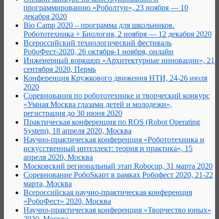
программированию «Роболтун», 23 ноября — 10
декабря 2020
Bio Camp 2020 – программа для школьников.
Робототехника + Биология, 2 ноября — 12 декабря 2020
Всероссийский технологический фестиваль
РобоФест-2020, 26 октября-1 ноября, онлайн
Инженерный воркшоп «Архитектурные инновации», 21
сентября 2020, Пермь
Конференция Кружкового движения НТИ, 24-26 июля
2020
Соревнования по робототехнике и творческий конкурс
«Умная Москва глазами детей и молодежи»,
регистрация до 30 июня 2020
Практическая конференция по ROS (Robot Operating
System), 18 апреля 2020, Москва
Научно-практическая конференция «Робототехника и
искусственный интеллект: теория и практика», 15
апреля 2020, Москва
Московский региональный этап Robocup, 31 марта 2020
Соревнование РобоSкарт в рамках Робофест 2020, 21-22
марта, Москва
Всероссийская научно-практическая конференция
«РобоФест» 2020, Москва
Научно-практическая конференция «Творчество юных»
2020, Москва