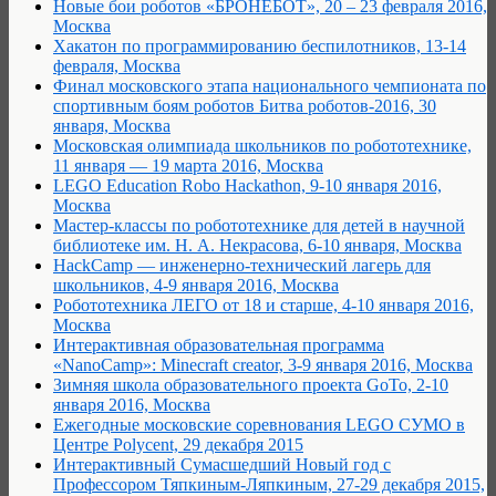
Новые бои роботов «БРОНЕБОТ», 20 – 23 февраля 2016,
Москва
Хакатон по программированию беспилотников, 13-14
февраля, Москва
Финал московского этапа национального чемпионата по
спортивным боям роботов Битва роботов-2016, 30
января, Москва
Московская олимпиада школьников по робототехнике,
11 января — 19 марта 2016, Москва
LEGO Education Robo Hackathon, 9-10 января 2016,
Москва
Мастер-классы по робототехнике для детей в научной
библиотеке им. Н. А. Некрасова, 6-10 января, Москва
HackCamp — инженерно-технический лагерь для
школьников, 4-9 января 2016, Москва
Робототехника ЛЕГО от 18 и старше, 4-10 января 2016,
Москва
Интерактивная образовательная программа
«NanoCamp»: Minecraft creator, 3-9 января 2016, Москва
Зимняя школа образовательного проекта GoTo, 2-10
января 2016, Москва
Ежегодные московские соревнования LEGO СУМО в
Центре Polycent, 29 декабря 2015
Интерактивный Сумасшедший Новый год с
Профессором Тяпкиным-Ляпкиным, 27-29 декабря 2015,