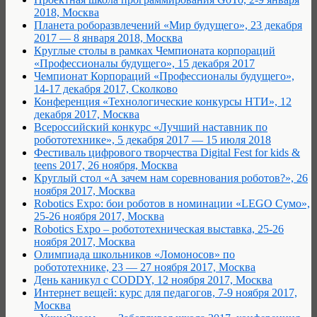
2018, Москва
Планета роборазвлечений «Мир будущего», 23 декабря
2017 — 8 января 2018, Москва
Круглые столы в рамках Чемпионата корпораций
«Профессионалы будущего», 15 декабря 2017
Чемпионат Корпораций «Профессионалы будущего»,
14-17 декабря 2017, Сколково
Конференция «Технологические конкурсы НТИ», 12
декабря 2017, Москва
Всероссийский конкурс «Лучший наставник по
робототехнике», 5 декабря 2017 — 15 июля 2018
Фестиваль цифрового творчества Digital Fest for kids &
teens 2017, 26 ноября, Москва
Круглый стол «А зачем нам соревнования роботов?», 26
ноября 2017, Москва
Robotics Expo: бои роботов в номинации «LEGO Сумо»,
25-26 ноября 2017, Москва
Robotics Expo – робототехническая выставка, 25-26
ноября 2017, Москва
Олимпиада школьников «Ломоносов» по
робототехнике, 23 — 27 ноября 2017, Москва
День каникул с CODDY, 12 ноября 2017, Москва
Интернет вещей: курс для педагогов, 7-9 ноября 2017,
Москва