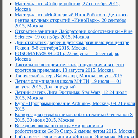
Мастер-класс «Собери робота», 27 сентября 2015,
Москва
Мастер-класс «Мой первый ИнноРобот» от Детского
центра научных открытий «ИнноПарк», 20 сентября
2015, Москва
Открытые занятия в Лаборатории робототехники «Pure
Science», 19 сентября 2015, Москва
Дни открытых дверей в детском развивающем центре
Геккон, 5-6 сентября 2015, Москва
РОБОМАРАФОН-2015, 22 августа — 6 сентября,
Москва
Тактильное восприятие: кожа, ощущения и все, что
кроется за пределами, 13 августа 2015, Москва
Творческий лагерь Babycamp, Москва, август 2015
Летняя олимпиадная школа МФТИ, 19 июля — 01
августа 2015, Долгопрудный
Летний лагерь Лига Экстрима: Star Wars, 12-24 июля
2015, Москва
Курс «Программирование Arduino», Москва, 09-21 июля
2015
Конкурс для разработчиков робототехники Generation S
2015, 30 июня 2015, Москва
Выездная школа по программированию и
робототехнике GoTo Camp, 2 смены летом 2015, Москва
Робо-квест: герои станции «Эпсилон Эридана», Москва,