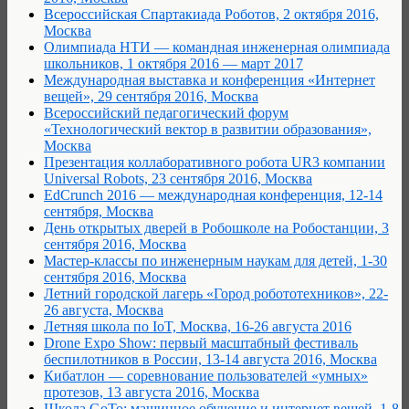
Всероссийская Спартакиада Роботов, 2 октября 2016,
Москва
Олимпиада НТИ — командная инженерная олимпиада
школьников, 1 октября 2016 — март 2017
Международная выставка и конференция «Интернет
вещей», 29 сентября 2016, Москва
Всероссийский педагогический форум
«Технологический вектор в развитии образования»,
Москва
Презентация коллаборативного робота UR3 компании
Universal Robots, 23 сентября 2016, Москва
EdCrunch 2016 — международная конференция, 12-14
сентября, Москва
День открытых дверей в Робошколе на Робостанции, 3
сентября 2016, Москва
Мастер-классы по инженерным наукам для детей, 1-30
сентября 2016, Москва
Летний городской лагерь «Город робототехников», 22-
26 августа, Москва
Летняя школа по IoT, Москва, 16-26 августа 2016
Drone Expo Show: первый масштабный фестиваль
беспилотников в России, 13-14 августа 2016, Москва
Кибатлон — соревнование пользователей «умных»
протезов, 13 августа 2016, Москва
Школа GoTo: машинное обучение и интернет вещей, 1-8