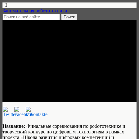
Занимательная робототехника
23 июня, 2020 • нет комментариев
Соревнования по
робототехнике и творческий
конкурс «Умная Москва
глазами детей и молодежи»,
регистрация до 30 июня 2020
Занимательная робототехника
Название:
Финальные соревнования по робототехнике и
творческий конкурс по цифровым технологиям в рамках
проекта «Школа развития цифровых компетенций и