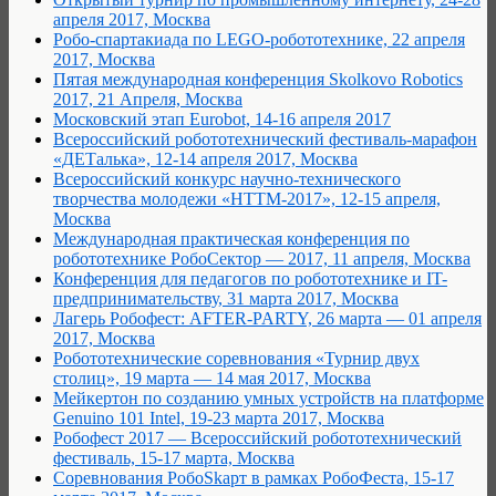
апреля 2017, Москва
Робо-спартакиада по LEGO-робототехнике, 22 апреля
2017, Москва
Пятая международная конференция Skolkovo Robotics
2017, 21 Апреля, Москва
Московский этап Eurobot, 14-16 апреля 2017
Всероссийский робототехнический фестиваль-марафон
«ДЕТалька», 12-14 апреля 2017, Москва
Всероссийский конкурс научно-технического
творчества молодежи «НТТМ-2017», 12-15 апреля,
Москва
Международная практическая конференция по
робототехнике РобоСектор — 2017, 11 апреля, Москва
Конференция для педагогов по робототехнике и IT-
предпринимательству, 31 марта 2017, Москва
Лагерь Робофест: AFTER-PARTY, 26 марта — 01 апреля
2017, Москва
Робототехнические соревнования «Турнир двух
столиц», 19 марта — 14 мая 2017, Москва
Мейкертон по созданию умных устройств на платформе
Genuino 101 Intel, 19-23 марта 2017, Москва
Робофест 2017 — Всероссийский робототехнический
фестиваль, 15-17 марта, Москва
Cоревнования РобоSkарт в рамках РобоФеста, 15-17