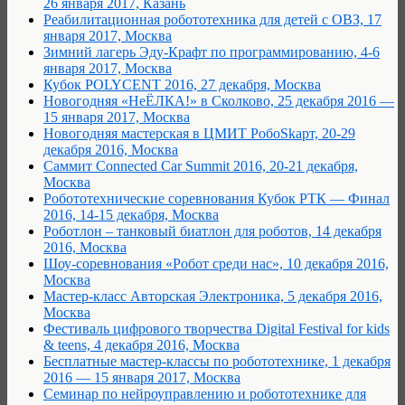
26 января 2017, Казань
Реабилитационная робототехника для детей с ОВЗ, 17
января 2017, Москва
Зимний лагерь Эду-Крафт по программированию, 4-6
января 2017, Москва
Кубок POLYCENT 2016, 27 декабря, Москва
Новогодняя «НеЁЛКА!» в Сколково, 25 декабря 2016 —
15 января 2017, Москва
Новогодняя мастерская в ЦМИТ РобоSkарт, 20-29
декабря 2016, Москва
Саммит Connected Car Summit 2016, 20-21 декабря,
Москва
Робототехнические соревнования Кубок РТК — Финал
2016, 14-15 декабря, Москва
Роботлон – танковый биатлон для роботов, 14 декабря
2016, Москва
Шоу-соревнования «Робот среди нас», 10 декабря 2016,
Москва
Мастер-класс Авторская Электроника, 5 декабря 2016,
Москва
Фестиваль цифрового творчества Digital Festival for kids
& teens, 4 декабря 2016, Москва
Бесплатные мастер-классы по робототехнике, 1 декабря
2016 — 15 января 2017, Москва
Семинар по нейроуправлению и робототехнике для