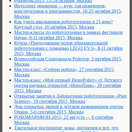
Робоночь-2015, 13-14 октября, Москва
Интеллект движения — курс для инженеров-
конструкторов и программистов, 10-25 октября 2015,
Москва
Как учить школьников робототехнике в 21 веке?
Круглый стол, 10 октября 2015, Москва
Мастер-классы по робототехнике в рамках фестиваля
Науки, 9-11 октября 2015, Москва
Курсы «Преподавание основ образовательной
робототехники с помощью LEGO EV3», 8-11 октября
2015, Москва
Всероссийская Спартакиада Роботов, 3 октября 2015,
Москва
Мастер-класс «Собери робота», 27 сентября 2015,
Москва
Мастер-класс «Мой первый ИнноРобот» от Детского
центра научных открытий «ИнноПарк», 20 сентября
2015, Москва
Открытые занятия в Лаборатории робототехники «Pure
Science», 19 сентября 2015, Москва
Дни открытых дверей в детском развивающем центре
Геккон, 5-6 сентября 2015, Москва
РОБОМАРАФОН-2015, 22 августа — 6 сентября,
Москва
Тактильное восприятие: кожа, ощущения и все, что