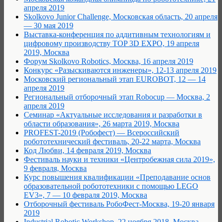
апреля 2019
Skolkovo Junior Challenge, Московская область, 20 апреля
— 30 мая 2019
Выставка-конференция по аддитивным технологиям и
цифровому производству TOP 3D EXPO, 19 апреля
2019, Москва
Форум Skolkovo Robotics, Москва, 16 апреля 2019
Конкурс «Разыскиваются инженеры», 12-13 апреля 2019
Московский региональный этап EUROBOT, 12 — 14
апреля 2019
Региональный отборочный этап Robocup — Москва, 2
апреля 2019
Семинар «Актуальные исследования и разработки в
области образования», 26 марта 2019, Москва
PROFEST-2019 (Робофест) — Всероссийский
робототехнический фестиваль, 20-22 марта, Москва
Код Любви, 14 февраля 2019, Москва
Фестиваль науки и техники «Центробежная сила 2019»,
9 февраля, Москва
Курс повышения квалификации «Преподавание основ
образовательной робототехники с помощью LEGO
EV3», 7 — 10 февраля 2019, Москва
Отборочный фестиваль РобоФест-Москва, 19-20 января
2019
Industrial Robotic Workshop, 22 ноября 2018, Москва