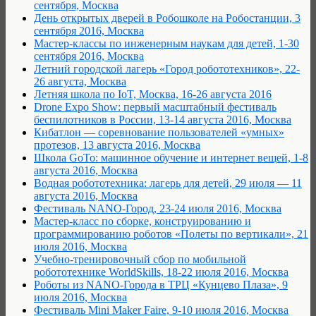
сентября, Москва
День открытых дверей в Робошколе на Робостанции, 3
сентября 2016, Москва
Мастер-классы по инженерным наукам для детей, 1-30
сентября 2016, Москва
Летний городской лагерь «Город робототехников», 22-
26 августа, Москва
Летняя школа по IoT, Москва, 16-26 августа 2016
Drone Expo Show: первый масштабный фестиваль
беспилотников в России, 13-14 августа 2016, Москва
Кибатлон — соревнование пользователей «умных»
протезов, 13 августа 2016, Москва
Школа GoTo: машинное обучение и интернет вещей, 1-8
августа 2016, Москва
Водная робототехника: лагерь для детей, 29 июля — 11
августа 2016, Москва
Фестиваль NANO-Город, 23-24 июля 2016, Москва
Мастер-класс по сборке, конструированию и
программированию роботов «Полеты по вертикали», 21
июля 2016, Москва
Учебно-тренировочный сбор по мобильной
робототехнике WorldSkills, 18-22 июля 2016, Москва
Роботы из NANO-Города в TРЦ «Кунцево Плаза», 9
июля 2016, Москва
Фестиваль Mini Maker Faire, 9-10 июля 2016, Москва