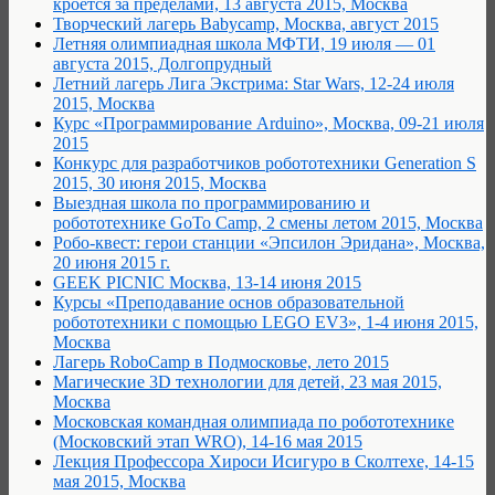
кроется за пределами, 13 августа 2015, Москва
Творческий лагерь Babycamp, Москва, август 2015
Летняя олимпиадная школа МФТИ, 19 июля — 01
августа 2015, Долгопрудный
Летний лагерь Лига Экстрима: Star Wars, 12-24 июля
2015, Москва
Курс «Программирование Arduino», Москва, 09-21 июля
2015
Конкурс для разработчиков робототехники Generation S
2015, 30 июня 2015, Москва
Выездная школа по программированию и
робототехнике GoTo Camp, 2 смены летом 2015, Москва
Робо-квест: герои станции «Эпсилон Эридана», Москва,
20 июня 2015 г.
GEEK PICNIC Москва, 13-14 июня 2015
Курсы «Преподавание основ образовательной
робототехники с помощью LEGO EV3», 1-4 июня 2015,
Москва
Лагерь RoboCamp в Подмосковье, лето 2015
Магические 3D технологии для детей, 23 мая 2015,
Москва
Московская командная олимпиада по робототехнике
(Московский этап WRO), 14-16 мая 2015
Лекция Профессора Хироcи Исигуро в Сколтехе, 14-15
мая 2015, Москва