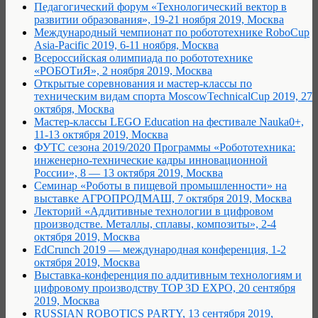
Педагогический форум «Технологический вектор в
развитии образования», 19-21 ноября 2019, Москва
Международный чемпионат по робототехнике RoboCup
Asia-Pacific 2019, 6-11 ноября, Москва
Всероссийская олимпиада по робототехнике
«РОБОТиЯ», 2 ноября 2019, Москва
Открытые соревнования и мастер-классы по
техническим видам спорта MoscowTechnicalCup 2019, 27
октября, Москва
Мастер-классы LEGO Education на фестивале Nauka0+,
11-13 октября 2019, Москва
ФУТС сезона 2019/2020 Программы «Робототехника:
инженерно-технические кадры инновационной
России», 8 — 13 октября 2019, Москва
Семинар «Роботы в пищевой промышленности» на
выставке АГРОПРОДМАШ, 7 октября 2019, Москва
Лекторий «Аддитивные технологии в цифровом
производстве. Металлы, сплавы, композиты», 2-4
октября 2019, Москва
EdCrunch 2019 — международная конференция, 1-2
октября 2019, Москва
Выставка-конференция по аддитивным технологиям и
цифровому производству TOP 3D EXPO, 20 сентября
2019, Москва
RUSSIAN ROBOTICS PARTY, 13 сентября 2019,