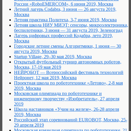
России «RoboEMERCOM», 6 июня 2019, Москва
Летний лагерь Codabra, 3 июня — 26 августа 2019,
Москва
Летняя практика Политеха, 3-7 июня 2019, Москва
Летняя школа НИУ МИЭТ: сенсоры, микроэлектроника,
беспилотники, 3 июня — 31 августа 2019, Зеленоград
Лагерь цифровых профессий Кодабра, лето 2019,
Москва
Городские летние смены Алгоритмики, 1 июня — 30
августа 2019, Москва
Startup Village, 29–30 мая 2019, Москва
Открытый футбольный турнир автономных роботов,
Москва, 17-19 мая 2019
НЕЙРОБОТ — Всероссийский фестиваль технологий
Нейронет, 12 мая 2019, Москва
Проектная школа по робототехнике «Летово», 2-8 мая
2019, Москва
Московская олимпиада по робототехнике и
инженерному творчеству «Изобретатель», 27 апреля
2019
Школа наставников «Учим на железе», 26-28 апреля
2019, Москва
Российский этап соревнований EUROBOT, Москва, 25-
29 апреля 2019
Московская командная олимпиада по робототехнике, 21