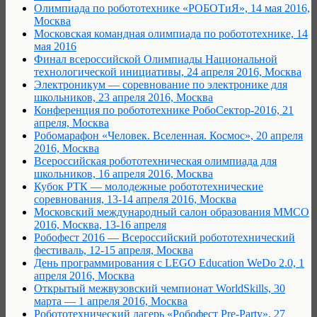
Олимпиада по робототехнике «РОБОТиЯ», 14 мая 2016,
Москва
Московская командная олимпиада по робототехнике, 14
мая 2016
Финал всероссийской Олимпиады Национальной
технологической инициативы, 24 апреля 2016, Москва
Электроникум — соревнование по электронике для
школьников, 23 апреля 2016, Москва
Конференция по робототехнике РобоСектор-2016, 21
апреля, Москва
Робомарафон «Человек. Вселенная. Космос», 20 апреля
2016, Москва
Всероссийская робототехническая олимпиада для
школьников, 16 апреля 2016, Москва
Кубок РТК — молодежные робототехнические
соревнования, 13-14 апреля 2016, Москва
Московский международный салон образования ММСО
2016, Москва, 13-16 апреля
Робофест 2016 — Всероссийский робототехнический
фестиваль, 12-15 апреля, Москва
День программирования с LEGO Education WeDo 2.0, 1
апреля 2016, Москва
Открытый межвузовский чемпионат WorldSkills, 30
марта — 1 апреля 2016, Москва
Робототехнический лагерь «Робофест Pre-Party», 27