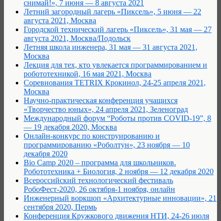
снимай!», 7 июня — 8 августа 2021
Летний загородный лагерь «Пиксель», 5 июня — 22
августа 2021, Москва
Городской технический лагерь «Пиксель», 31 мая — 27
августа 2021, Москва/Подольск
Летняя школа инженера, 31 мая — 31 августа 2021,
Москва
Лекция для тех, кто увлекается программированием и
робототехникой, 16 мая 2021, Москва
Соревнования TETRIX Крокинол, 24-25 апреля 2021,
Москва
Научно-практическая конференция учащихся
«Творчество юных», 24 апреля 2021, Зеленоград
Международный форум “Роботы против COVID-19”, 8
— 19 декабря 2020, Москва
Онлайн-конкурс по конструированию и
программированию «Роболтун», 23 ноября — 10
декабря 2020
Bio Camp 2020 – программа для школьников.
Робототехника + Биология, 2 ноября — 12 декабря 2020
Всероссийский технологический фестиваль
РобоФест-2020, 26 октября-1 ноября, онлайн
Инженерный воркшоп «Архитектурные инновации», 21
сентября 2020, Пермь
Конференция Кружкового движения НТИ, 24-26 июля