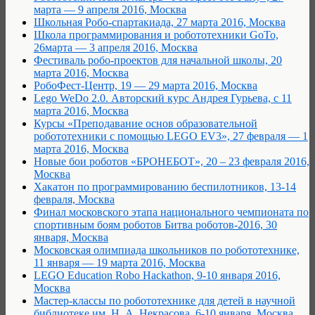
марта — 9 апреля 2016, Москва
Школьная Робо-спартакиада, 27 марта 2016, Москва
Школа программирования и робототехники GoTo,
26марта — 3 апреля 2016, Москва
Фестиваль робо-проектов для начальной школы, 20
марта 2016, Москва
РобоФест-Центр, 19 — 29 марта 2016, Москва
Lego WeDo 2.0. Авторский курс Андрея Гурьева, с 11
марта 2016, Москва
Курсы «Преподавание основ образовательной
робототехники с помощью LEGO EV3», 27 февраля — 1
марта 2016, Москва
Новые бои роботов «БРОНЕБОТ», 20 – 23 февраля 2016,
Москва
Хакатон по программированию беспилотников, 13-14
февраля, Москва
Финал московского этапа национального чемпионата по
спортивным боям роботов Битва роботов-2016, 30
января, Москва
Московская олимпиада школьников по робототехнике,
11 января — 19 марта 2016, Москва
LEGO Education Robo Hackathon, 9-10 января 2016,
Москва
Мастер-классы по робототехнике для детей в научной
библиотеке им. Н. А. Некрасова, 6-10 января, Москва