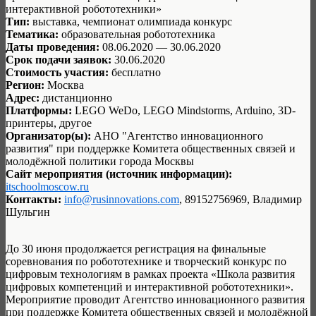
интерактивной робототехники»
Тип:
выставка, чемпионат олимпиада конкурс
Тематика:
образовательная робототехника
Даты проведения:
08.06.2020 — 30.06.2020
Срок подачи заявок:
30.06.2020
Стоимость участия:
бесплатно
Регион:
Москва
Адрес:
дистанционно
Платформы:
LEGO WeDo, LEGO Mindstorms, Arduino, 3D-
принтеры, другое
Организатор(ы):
АНО "Агентство инновационного
развития" при поддержке Комитета общественных связей и
молодёжной политики города Москвы
Сайт мероприятия (источник информации):
itschoolmoscow.ru
Контакты:
info@rusinnovations.com
, 89152756969, Владимир
Шульгин
До 30 июня продолжается регистрация на финальные
соревнования по робототехнике и творческий конкурс по
цифровым технологиям в рамках проекта «Школа развития
цифровых компетенций и интерактивной робототехники».
Мероприятие проводит Агентство инновационного развития
при поддержке Комитета общественных связей и молодёжной