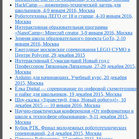
HackCamp — инженерно-технический лагерь для
школьников, 4-9 января 2016, Москва
Робототехника ЛЕГО от 18 и старше, 4-10 января 2016,
Москва
Интерактивная образовательная программа
«NanoCamp»: Minecraft creator, 3-9 января 2016, Москва
Зимняя школа образовательного проекта GoTo, 2-10
января 2016, Москва
Ежегодные московские соревнования LEGO СУМО в
Центре Polycent, 29 декабря 2015
Интерактивный Сумасшедший Новый год с
Профессором Тяпкиным-Ляпкиным, 27-29 декабря 2015,
Москва
Arduino для начинающих. Учебный курс, 20 декабря
2015, Москва
Ёлка Digital — соревнование по цифровой схемотехнике
и пайке для школьников, 19 декабря 2015, Москва
Шоу-сказка «Здравствуй, ёлка, Новый робогод!», 10
декабря 2015 — 10 января 2016, Москва
Научно-практическая конференция «От информатики в
школе к техносфере образования», 9-11 декабря 2015,
Москва
Кубок РТК. Финал молодежных робототехнических
соревнований, 2-4 декабря 2015, Москва
Пятница Робоцентра, 27 ноября 2015, Москва