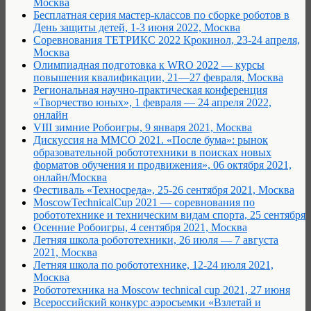
Москва
Бесплатная серия мастер-классов по сборке роботов в
День защиты детей, 1-3 июня 2022, Москва
Соревнования ТЕТРИКС 2022 Крокинол, 23-24 апреля,
Москва
Олимпиадная подготовка к WRO 2022 — курсы
повышения квалификации, 21—27 февраля, Москва
Региональная научно-практическая конференция
«Творчество юных», 1 февраля — 24 апреля 2022,
онлайн
VIII зимние Робоигры, 9 января 2021, Москва
Дискуссия на ММСО 2021. «После бума»: рынок
образовательной робототехники в поисках новых
форматов обучения и продвижения», 06 октября 2021,
онлайн/Москва
Фестиваль «Техносреда», 25-26 сентября 2021, Москва
MoscowTechnicalCup 2021 — соревнования по
робототехнике и техническим видам спорта, 25 сентября
Осенние Робоигры, 4 сентября 2021, Москва
Летняя школа робототехники, 26 июля — 7 августа
2021, Москва
Летняя школа по робототехнике, 12-24 июля 2021,
Москва
Робототехника на Moscow technical cup 2021, 27 июня
Всероссийский конкурс аэросъемки «Взлетай и