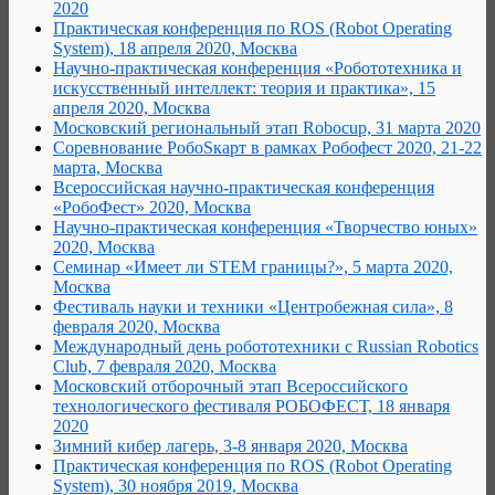
2020
Практическая конференция по ROS (Robot Operating
System), 18 апреля 2020, Москва
Научно-практическая конференция «Робототехника и
искусственный интеллект: теория и практика», 15
апреля 2020, Москва
Московский региональный этап Robocup, 31 марта 2020
Соревнование РобоSкарт в рамках Робофест 2020, 21-22
марта, Москва
Всероссийская научно-практическая конференция
«РобоФест» 2020, Москва
Научно-практическая конференция «Творчество юных»
2020, Москва
Семинар «Имеет ли STEM границы?», 5 марта 2020,
Москва
Фестиваль науки и техники «Центробежная сила», 8
февраля 2020, Москва
Международный день робототехники с Russian Robotics
Club, 7 февраля 2020, Москва
Московский отборочный этап Всероссийского
технологического фестиваля РОБОФЕСТ, 18 января
2020
Зимний кибер лагерь, 3-8 января 2020, Москва
Практическая конференция по ROS (Robot Operating
System), 30 ноября 2019, Москва