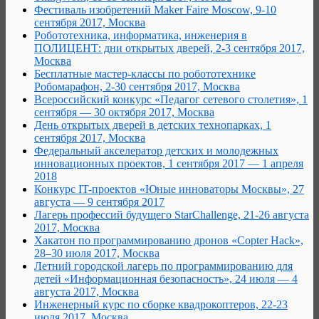
Фестиваль изобретений Maker Faire Moscow, 9-10
сентября 2017, Москва
Робототехника, информатика, инженерия в
ПОЛИЦЕНТ: дни открытых дверей, 2-3 сентября 2017,
Москва
Бесплатные мастер-классы по робототехнике
Робомарафон, 2-30 сентября 2017, Москва
Всероссийский конкурс «Педагог сетевого столетия», 1
сентября — 30 октября 2017, Москва
День открытых дверей в детских технопарках, 1
сентября 2017, Москва
Федеральный акселератор детских и молодежных
инновационных проектов, 1 сентября 2017 — 1 апреля
2018
Конкурс IT-проектов «Юные инноваторы Москвы», 27
августа — 9 сентября 2017
Лагерь профессий будущего StarChallenge, 21-26 августа
2017, Москва
Хакатон по программированию дронов «Copter Hack»,
28–30 июля 2017, Москва
Летний городской лагерь по программированию для
детей «Информационная безопасность», 24 июля — 4
августа 2017, Москва
Инженерный курс по сборке квадрокоптеров, 22-23
июля 2017, Москва