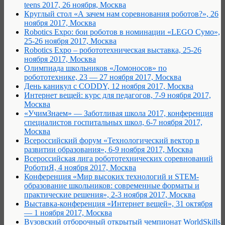
teens 2017, 26 ноября, Москва
Круглый стол «А зачем нам соревнования роботов?», 26
ноября 2017, Москва
Robotics Expo: бои роботов в номинации «LEGO Сумо»,
25-26 ноября 2017, Москва
Robotics Expo – робототехническая выставка, 25-26
ноября 2017, Москва
Олимпиада школьников «Ломоносов» по
робототехнике, 23 — 27 ноября 2017, Москва
День каникул с CODDY, 12 ноября 2017, Москва
Интернет вещей: курс для педагогов, 7-9 ноября 2017,
Москва
«УчимЗнаем» — Заботливая школа 2017, конференция
специалистов госпитальных школ, 6-7 ноября 2017,
Москва
Всероссийский форум «Технологический вектор в
развитии образования», 6-9 ноября 2017, Москва
Всероссийская лига робототехнических соревнований
РоботиЯ, 4 ноября 2017, Москва
Конференция «Мир высоких технологий и STEM-
образование школьников: современные форматы и
практические решения», 2-3 ноября 2017, Москва
Выставка-конференция «Интернет вещей», 31 октября
— 1 ноября 2017, Москва
Вузовский отборочный открытый чемпионат WorldSkills