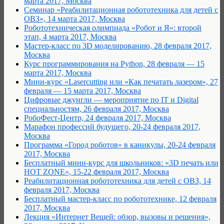
марта 2017, Москва
Семинар «Реабилитационная робототехника для детей с
ОВЗ», 14 марта 2017, Москва
Робототехническая олимпиада «Робот и Я»: второй
этап, 4 марта 2017, Москва
Мастер-класс по 3D моделированию, 28 февраля 2017,
Москва
Курс программирования на Python, 28 февраля — 15
марта 2017, Москва
Мини-курс «Lasercutting или «Как печатать лазером», 27
февраля — 15 марта 2017, Москва
Цифровые джунгли — мероприятие по IT и Digital
специальностям, 26 февраля 2017, Москва
РобоФест-Центр, 24 февраля 2017, Москва
Марафон профессий будущего, 20-24 февраля 2017,
Москва
Программа «Город роботов» в каникулы, 20-24 февраля
2017, Москва
Бесплатный мини-курс для школьников: «3D печать или
HOT ZONE», 15-22 февраля 2017, Москва
Реабилитационная робототехника для детей с ОВЗ, 14
февраля 2017, Москва
Бесплатный мастер-класс по робототехнике, 12 февраля
2017, Москва
Лекция «Интернет Вещей: обзор, вызовы и решения»,