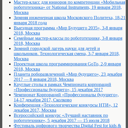
Мастер-класс для юниоров по компетенции «Мобильная
робототехника» от National Instruments, 19 января 2018,
Москва
Зимняя инженерная школа Московского Политеха, 18-21
января 2018 года
Выездная программа «Мир Будущего 2035», 3-8 января
2018, Москва
Семейные мастер-классы по робототехнике, 3-8 января
2018, Москва
Зимний городской лагерь науки для детей и
школьников. Технологическая смена, 3-7 января 2018,
Москва
Проектная школа программирования GoTo, 2-9 января
2018, Москва
Планета роборазвлечений «Мир будущего», 23 декабря
2017 — 8 января 2018, Москва
Круглые столы в рамках Чемпионата корпораций
«Профессионалы будущего», 15 декабря 2017
Чемпионат Корпораций «Профессионалы будущего»,
14-17 декабря 2017, Сколково
Конференция «Технологические конкурсы НТИ», 12
декабря 2017, Москва
Всероссийский конкурс «Лучший наставник по
робототехнике», 5 декабря 2017 — 15 июля 2018
Фестиваль цифрового творчества Digital Fest for kids &