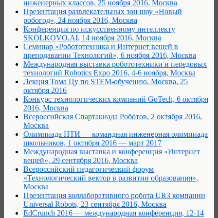
инженерных классов, 25 ноября 2016, Москва
Презентация развлекательных зон шоу «Новый
робогод», 24 ноября 2016, Москва
Конференция по искусственному интеллекту
SKOLKOVO.AI, 14 ноября 2016, Москва
Семинар «Робототехника и Интернет вещей в
преподавании Технологий», 6 ноября 2016, Москва
Международная выставка робототехники и передовых
технологий Robotics Expo 2016, 4-6 ноября, Москва
Лекция Тома Цу по STEM-обучению, Москва, 25
октября 2016
Конкурс технологических компаний GoTech, 6 октября
2016, Москва
Всероссийская Спартакиада Роботов, 2 октября 2016,
Москва
Олимпиада НТИ — командная инженерная олимпиада
школьников, 1 октября 2016 — март 2017
Международная выставка и конференция «Интернет
вещей», 29 сентября 2016, Москва
Всероссийский педагогический форум
«Технологический вектор в развитии образования»,
Москва
Презентация коллаборативного робота UR3 компании
Universal Robots, 23 сентября 2016, Москва
EdCrunch 2016 — международная конференция, 12-14