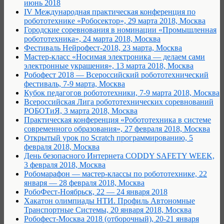
июнь 2018
IV Международная практическая конференция по
робототехнике «Робосектор», 29 марта 2018, Москва
Городские соревнования в номинации «Промышленная
робототехника», 24 марта 2018, Москва
Фестиваль Нейрофест-2018, 23 марта, Москва
Мастер-класс «Носимая электроника — делаем сами
электронные украшения», 13 марта 2018, Москва
Робофест 2018 — Всероссийский робототехнический
фестиваль, 7-9 марта, Москва
Кубок педагогов робототехники, 7-9 марта 2018, Москва
Всероссийская Лига робототехнических соревнований
РОБОТиЯ, 3 марта 2018, Москва
Практическая конференция «Робототехника в системе
современного образования», 27 февраля 2018, Москва
Открытый урок по Scratch программированию, 5
февраля 2018, Москва
День безопасного Интернета CODDY SAFETY WEEK,
3 февраля 2018, Москва
Робомарафон — мастер-классы по робототехнике, 22
января — 28 февраля 2018, Москва
РобоФест-Ноябрьск, 22 — 24 января 2018
Хакатон олимпиады НТИ. Профиль Автономные
Транспортные Системы, 20 января 2018, Москва
Робофест-Москва 2018 (отборочный), 20-21 января