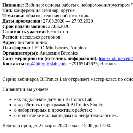
Название:
Вебинар: основы работы с набором-конструктором 
Тип:
конференция семинар, другое
Тематика:
образовательная робототехника
Даты проведения:
27.03.2020 — 27.03.2020
Срок подачи заявок:
27.03.2020
Стоимость участия:
Бесплатно
Регион:
несколько регионов
Адрес:
дистанционно
Платформы:
LEGO Mindstorms, Arduino
Организатор(ы):
Академия Bitronics
Сайт мероприятия (источник информации):
leader-id.ru/event
Контакты:
ns@bitronicslab.com
, +79165147635, Наталья
Серию вебинаров BiTronics Lab открывает мастер-класс по ос
На занятии вы узнаете:
как подключать датчики BiTronics Lab;
как работать с программой BiTronics Studio;
о лабораторных и проектных работах;
о подготовке к олимпиадам по нейротехнологиям.
Вебинар пройдет 27 марта 2020 года с 15:00 до 17:00.