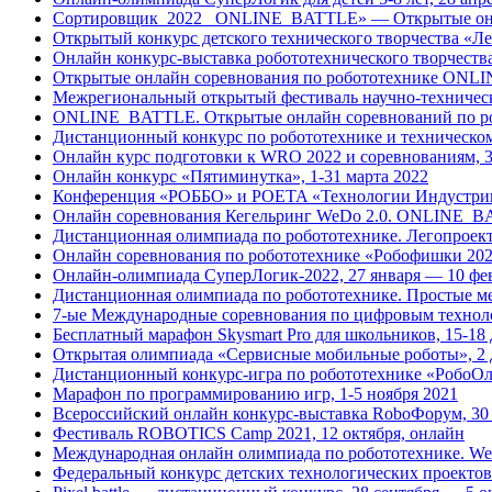
Сортировщик_2022 _ONLINE_BATTLE» — Открытые онла
Открытый конкурс детского технического творчества «Л
Онлайн конкурс-выставка робототехнического творчества
Открытые онлайн соревнования по робототехнике ONLI
Межрегиональный открытый фестиваль научно-техническ
ONLINE_BATTLE. Открытые онлайн соревнований по роб
Дистанционный конкурс по робототехнике и техническому
Онлайн курс подготовки к WRO 2022 и соревнованиям, 3
Онлайн конкурс «Пятиминутка», 1-31 марта 2022
Конференция «РОББО» и POETA «Технологии Индустрии 4
Онлайн соревнования Кегельринг WeDo 2.0. ONLINE_BA
Дистанционная олимпиада по робототехнике. Легопроект
Онлайн соревнования по робототехнике «Робофишки 20
Онлайн-олимпиада СуперЛогик-2022, 27 января — 10 фе
Дистанционная олимпиада по робототехнике. Простые ме
7-ые Международные соревнования по цифровым технолог
Бесплатный марафон Skysmart Pro для школьников, 15-18 
Открытая олимпиада «Сервисные мобильные роботы», 2 д
Дистанционный конкурс-игра по робототехнике «РобоОл
Марафон по программированию игр, 1-5 ноября 2021
Всероссийский онлайн конкурс-выставка RoboФорум, 30 
Фестиваль ROBOTICS Camp 2021, 12 октября, онлайн
Международная онлайн олимпиада по робототехнике. We
Федеральный конкурс детских технологических проектов S