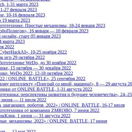
h, 1-31 марта 2023
1-27 февраля 2023
е, 10-16 февраля 2023
 19 марта 2023
тотехнике. Простые механизмы, 18-24 января 2023
боПолигон», 16 января — 10 февраля 2023
онлайн, старт 05 января 2023
4 марта 2023
ря 2022
CyberHackAI», 10-25 ноября 2022
 игр 29 октября 2022
ототехнике WeDo, до 30 ноября 2022
ке, 15 октября — 30 декабря 2022
ке. WeDo 2022, 12-18 октября 2022
22 / ONLINE_BATTLE», 25 сентября 2022
му интеллекту «Поиграй со мной, машина!», 8 — 29 августа 2
ехники от ONLINE BATTLE, 1-31 августа 2022
техника: перспективы развития и будущее человечества», 24–2
0 июня — 11 июля 2022
ка_шагающих_роботов_2022» / ONLINE_BATTLE, 16-17 июля
бототехники от компании ZMROBO, 7 июня 2022
икКлик, 1 июня — 31 августа 2022
селые_механизмы_2022» / ONLINE_BATTLE, 17 июня
еля — 12 мая 2022