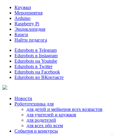
Кружки
Мероприятия
Arduino
Raspberry Pi
Энциклопедия
Книги
Найти педагога
Edurobots в Telegram
Edurobots в Instagram
Edurobots на Youtube
Edurobots в Twitter
Edurobots на Facebook
Edurobots во ВКонтакте
Новости
Робототехника для
для детей и мейкеров всех возрастов
для учителей и кружков
для родителей
для всех обо всем
События и конкурсы