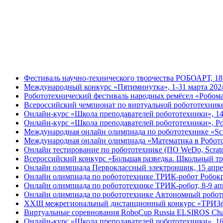
Фестиваль научно-технического творчества РОБОАРТ, 18
Международный конкурс «Пятиминутка», 1-31 марта 202
Робототехнический фестиваль народных ремёсел «Робома
Всероссийский чемпионат по виртуальной робототехник
Онлайн-курс «Школа преподавателей робототехники», 1
Онлайн-курс «Школа преподавателей робототехники», Р
Международная онлайн олимпиада по робототехнике «Scr
Международная онлайн олимпиада «Математика в Робото
Онлайн тестирование по робототехнике (ПО WeDo, Scratc
Всероссийский конкурс «Большая разведка. Школьный тре
Онлайн олимпиада Первоклассный электронщик, 15 апре
Онлайн олимпиада по робототехнике ТРИК-робот Робокро
Онлайн олимпиада по робототехнике ТРИК-робот, 8-9 ап
Онлайн олимпиада по робототехнике Автономный роботр
XXIII межрегиональный дистанционный конкурс «ТРИЗфо
Виртуальные соревнования RoboCup Russia ELSIROS Chall
Онлайн-курс «Школа преподавателей робототехники», 16