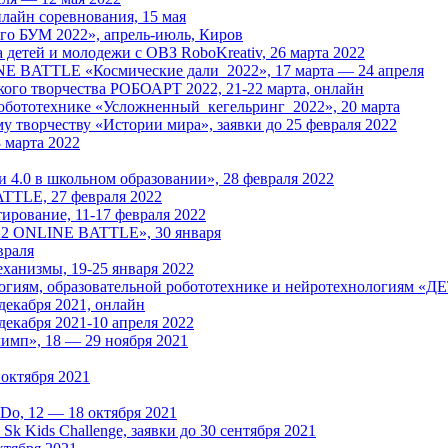
йн соревнования, 15 мая
его БУМ 2022», апрель-июль, Киров
 детей и молодежи с ОВЗ RoboKreativ, 26 марта 2022
NE BATTLE «Космические дали_2022», 17 марта — 24 апреля
ого творчества РОБОАРТ 2022, 21-22 марта, онлайн
ототехнике «Усложненный_кегельринг_2022», 20 марта
 творчеству «Истории мира», заявки до 25 февраля 2022
 марта 2022
.0 в школьном образовании», 28 февраля 2022
TTLE, 27 февраля 2022
ирование, 11-17 февраля 2022
22 ONLINE BATTLE», 30 января
враля
ханизмы, 19-25 января 2022
иям, образовательной робототехнике и нейротехнологиям «ДЕТа
декабря 2021, онлайн
екабря 2021-10 апреля 2022
имп», 18 — 29 ноября 2021
октября 2021
Do, 12 — 18 октября 2021
k Kids Challenge, заявки до 30 сентября 2021