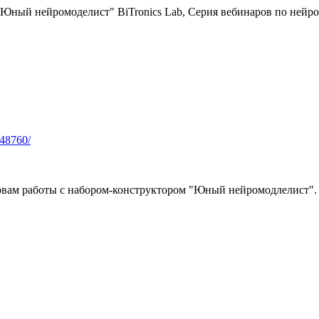
"Юный нейромоделист" BiTronics Lab, Серия вебинаров по нейр
/48760/
новам работы с набором-конструктором "Юный нейромодлелист".