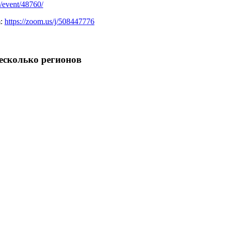
ru/event/48760/
m:
https://zoom.us/j/508447776
есколько регионов