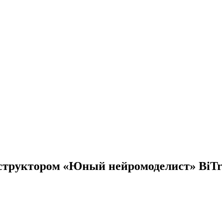
структором «Юный нейромоделист» BiTron