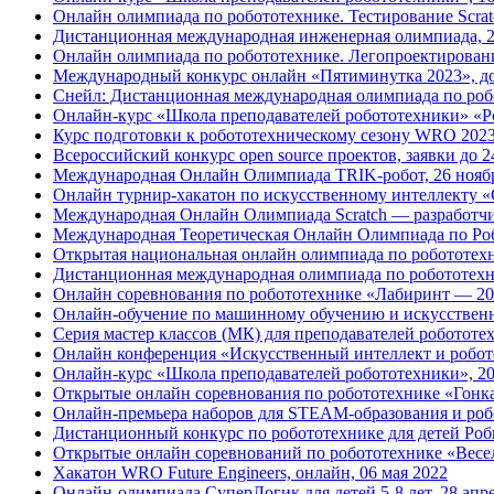
Онлайн олимпиада по робототехнике. Тестирование Scratc
Дистанционная международная инженерная олимпиада, 2
Онлайн олимпиада по робототехнике. Легопроектировани
Международный конкурс онлайн «Пятиминутка 2023», до
Снейл: Дистанционная международная олимпиада по робо
Онлайн-курс «Школа преподавателей робототехники» «Ро
Курс подготовки к робототехническому сезону WRO 2023 
Всероссийский конкурс open source проектов, заявки до 2
Международная Онлайн Олимпиада TRIK-робот, 26 нояб
Онлайн турнир-хакатон по искусственному интеллекту «
Международная Онлайн Олимпиада Scratch — разработчик
Международная Теоретическая Онлайн Олимпиада по Роб
Открытая национальная онлайн олимпиада по робототехни
Дистанционная международная олимпиада по робототехни
Онлайн соревнования по робототехнике «Лабиринт — 20
Онлайн-обучение по машинному обучению и искусственно
Серия мастер классов (МК) для преподавателей роботот
Онлайн конференция «Искусственный интеллект и робото
Онлайн-курс «Школа преподавателей робототехники», 2
Открытые онлайн соревнования по робототехнике «Гон
Онлайн-премьера наборов для STEAM-образования и ро
Дистанционный конкурс по робототехнике для детей Роб
Открытые онлайн соревнований по робототехнике «Ве
Хакатон WRO Future Engineers, онлайн, 06 мая 2022
Онлайн-олимпиада СуперЛогик для детей 5-8 лет, 28 апр