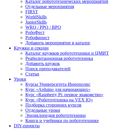
Каталог робототехнических мероприятий
Отдельные мероприятия
FIRST
WorldSkills
JuniorSkills
WRO / РРО / ВРО
РобоФест
Робофинист
Добавить мероприятие в каталог
Кружки и секции
Каталог кружков робототехники и ЦМИТ
Реабилитационная робототехника
Добавить кружок
Поиск преподавателей
Статьи
Уроки
Курсы Университета Иннополис
Курс «Arduino для начинающих»
Курс «Raspberry Pi: первое знакомство»
Курс «Робототехника на VEX IQ»
Подборка сторонних курсов
Отдельные уроки
Энциклопедия робототехники
Книги и учебники по робототехнике
DIY-проекты