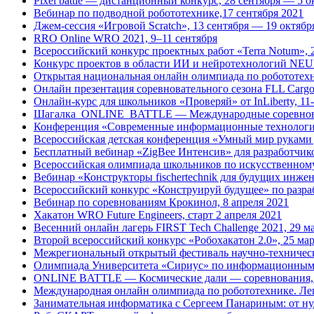
Pixel battle — дистанционный конкурс, 28 сентября — 5 о
Вебинар по подводной робототехнике,17 сентября 2021
Джем-сессия «Игровой Scratch», 13 сентября — 19 октябр
RRO Online WRO 2021, 9–11 сентября
Всероссийский конкурс проектных работ «Terra Notum», 
Конкурс проектов в области ИИ и нейротехнологий NE
Открытая национальная онлайн олимпиада по робототехни
Онлайн презентация соревновательного сезона FLL Cargo 
Онлайн-курс для школьников «Проверяй» от InLiberty, 11-
Шагалка_ONLINE_BATTLE — Международные соревновани
Конференция «Современные информационные технологии 
Всероссийская детская конференция «Умный мир руками 
Бесплатный вебинар «ZigBee Интенсив» для разработчик
Всероссийская олимпиада школьников по искусственному 
Вебинар «Конструкторы fischertechnik для будущих инжен
Всероссийский конкурс «Конструируй будущее» по разраб
Вебинар по соревнованиям Крокинол, 8 апреля 2021
Хакатон WRO Future Engineers, старт 2 апреля 2021
Весенний онлайн лагерь FIRST Tech Challenge 2021, 29 м
Второй всероссийский конкурс «Робохакатон 2.0», 25 мар
Межрегиональный открытый фестиваль научно-техническ
Олимпиада Университета «Сириус» по информационным те
ONLINE BATTLE — Космические дали — соревнования, 1
Международная онлайн олимпиада по робототехнике. Лег
Занимательная информатика с Сергеем Панариным: от нуле