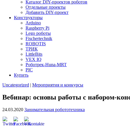
Каталог DIY-проектов роботов
Отдельные проекты
Добавить DIY-проект
Конструкторы
Arduino
Raspberry Pi
Lego роботы
Fischertechnik
ROBOTIS
ТРИК
LittleBits
VEX IQ
Роботрек-Huna-MRT
PIC
Купить
Uncategorized
|
Мероприятия и конкурсы
Вебинар: основы работы с набором-кон
24.03.2020
Занимательная робототехника