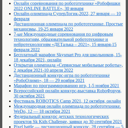
Онлайн соревнования по робототехнике «Робофишки
2022 ONLINE BATTLE», 30 января
Онлайн-олимпиада СуперЛогик-2022, 27 января — 10
февраля
Дистанционная олимпиада по робототехнике. Простые
механизмы, 19-25 января 2022
7-ые Международные соревнования по цифровым
технологиям, образовательной робототехнике и
нейротехнологиям «ДЕТалька – 2021», 15 января-15
февраля 2022
Бесплатный марафон Skysmart Pro для школьников, 15-
18 декабря 2021, онлайн
Открытая олимпиада «Сервисные мобильные роботы»,
2 декабря 2021-10 апреля 2022
Дистанционный конкурс-игра по робототехнике
«РобоОлимп», 18 — 29 ноября 2021
Марафон по программированию игр, 1-5 ноября 2021
Всероссийский онлайн конкурс-выставка RoboФорум,
30 октября 2021
Фестиваль ROBOTICS Camp 2021, 12 октября, онлайн
Международная онлайн олимпиада по робототехнике.
WeDo, 12 — 18 октября 2021
Федеральный конкурс детских технологических
проектов Sk Kids Challenge, заявки до 30 сентября 2021
Pixel battle — дистанционный конкурс, 28 сентября — 5