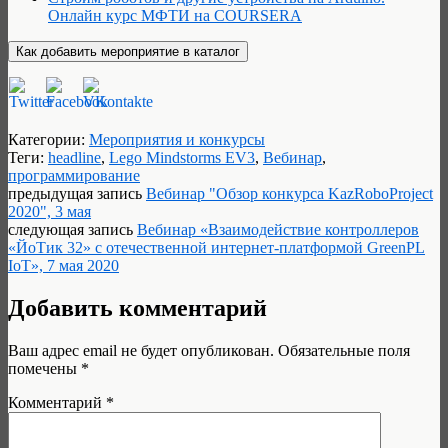
Онлайн курс МФТИ на COURSERA
Категории:
Мероприятия и конкурсы
Теги:
headline
,
Lego Mindstorms EV3
,
Вебинар
,
программирование
предыдущая запись
Вебинар "Обзор конкурса KazRoboProject
2020", 3 мая
следующая запись
Вебинар «Взаимодействие контроллеров
«ЙоТик 32» с отечественной интернет-платформой GreenPL
IoT», 7 мая 2020
Добавить комментарий
Ваш адрес email не будет опубликован.
Обязательные поля
помечены
*
Комментарий
*