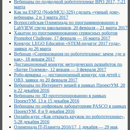
Вебинары по подводной робототехнике ВРО 2017, 7-21
марта
Как на ESP32 (NodeMCU-32S) сделать «умный дом»,
вебинары, 2 и 3 марта 2017
Всероссийская Олимпиада по программированию в
LabVIEW среди школьников, 20 февраля – 21 марта 2017
Хакатон по программированию сервисных роботов
Promobot Challenge, 17 февраля — 16 марта 2017
Конкурс LEGO Education «STEM-педагог 2017 года»,
заявки до 26 марта
Вебинар «Соревнования по робототехнике: зачем, где и
как», 18 января 2017
Дистанционный конкурс методических разработок по
«Битве Големов», 12 января — 3 февраля 2017
Робо-ярмарка — дистанционный конкурс для детей с
ОВЗ, заявки до 20 февраля 2017
Вебинары по Интернету вещей в рамках ПроектУМ, 20
и 22 декабря 2016
Вебинары по 3D прототипированию в рамках
ПроектУМ, 13 и 15 декабря 2016
Вебинары по цифровым лабораториям PASCO в рамках
ПроектУМ, 8 и 9 декабря 2016
Онлайн-курс «Как открыть кружок по робототехнике»,
5-28 декабря 2016
Олимпиада IT-Планета 2016/17, 1 декабря — 29 мая,