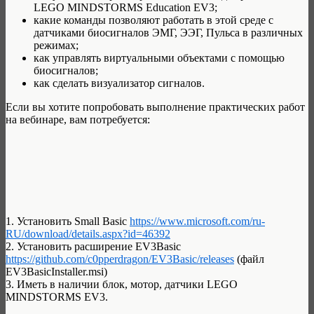
LEGO MINDSTORMS Education EV3;
какие команды позволяют работать в этой среде с
датчиками биосигналов ЭМГ, ЭЭГ, Пульса в различных
режимах;
как управлять виртуальными объектами с помощью
биосигналов;
как сделать визуализатор сигналов.
Если вы хотите попробовать выполнение практических работ
на вебинаре, вам потребуется:
1. Установить Small Basic
https://www.microsoft.com/ru-
RU/download/details.aspx?id=46392
2. Установить расширение EV3Basic
https://github.com/c0pperdragon/EV3Basic/releases
(файл
EV3BasicInstaller.msi)
3. Иметь в наличии блок, мотор, датчики LEGO
MINDSTORMS EV3.