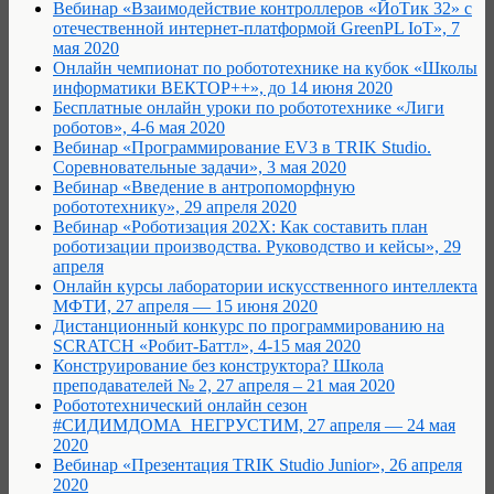
Вебинар «Взаимодействие контроллеров «ЙоТик 32» с
отечественной интернет-платформой GreenPL IoT», 7
мая 2020
Онлайн чемпионат по робототехнике на кубок «Школы
информатики ВЕКТОР++», до 14 июня 2020
Бесплатные онлайн уроки по робототехнике «Лиги
роботов», 4-6 мая 2020
Вебинар «Программирование EV3 в TRIK Studio.
Соревновательные задачи», 3 мая 2020
Вебинар «Введение в антропоморфную
робототехнику», 29 апреля 2020
Вебинар «Роботизация 202Х: Как составить план
роботизации производства. Руководство и кейсы», 29
апреля
Онлайн курсы лаборатории искусственного интеллекта
МФТИ, 27 апреля — 15 июня 2020
Дистанционный конкурс по программированию на
SCRATCH «Робит-Баттл», 4-15 мая 2020
Конструирование без конструктора? Школа
преподавателей № 2, 27 апреля – 21 мая 2020
Робототехнический онлайн сезон
#СИДИМДОМА_НЕГРУСТИМ, 27 апреля — 24 мая
2020
Вебинар «Презентация TRIK Studio Junior», 26 апреля
2020