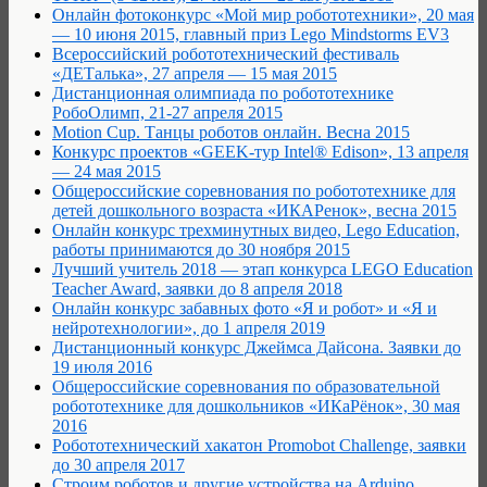
Онлайн фотоконкурс «Мой мир робототехники», 20 мая
— 10 июня 2015, главный приз Lego Mindstorms EV3
Всероссийский робототехнический фестиваль
«ДЕТалька», 27 апреля — 15 мая 2015
Дистанционная олимпиада по робототехнике
РобоОлимп, 21-27 апреля 2015
Motion Cup. Танцы роботов онлайн. Весна 2015
Конкурс проектов «GEEK-тур Intel® Edison», 13 апреля
— 24 мая 2015
Общероссийские соревнования по робототехнике для
детей дошкольного возраста «ИКАРенок», весна 2015
Онлайн конкурс трехминутных видео, Lego Education,
работы принимаются до 30 ноября 2015
Лучший учитель 2018 — этап конкурса LEGO Education
Teacher Award, заявки до 8 апреля 2018
Онлайн конкурс забавных фото «Я и робот» и «Я и
нейротехнологии», до 1 апреля 2019
Дистанционный конкурс Джеймса Дайсона. Заявки до
19 июля 2016
Общероссийские соревнования по образовательной
робототехнике для дошкольников «ИКаРёнок», 30 мая
2016
Робототехнический хакатон Promobot Сhallenge, заявки
до 30 апреля 2017
Строим роботов и другие устройства на Arduino.