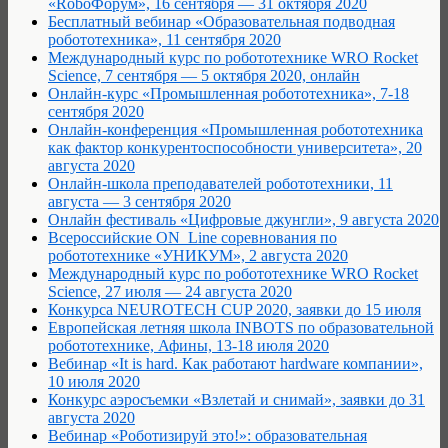
«RoboФорум», 16 сентября — 31 октября 2020
Бесплатный вебинар «Образовательная подводная
робототехника», 11 сентября 2020
Международный курс по робототехнике WRO Rocket
Science, 7 сентября — 5 октября 2020, онлайн
Онлайн-курс «Промышленная робототехника», 7-18
сентября 2020
Онлайн-конференция «Промышленная робототехника
как фактор конкурентоспособности университета», 20
августа 2020
Онлайн-школа преподавателей робототехники, 11
августа — 3 сентября 2020
Онлайн фестиваль «Цифровые джунгли», 9 августа 2020
Всероссийские ON_Line соревнования по
робототехнике «УНИКУМ», 2 августа 2020
Международный курс по робототехнике WRO Rocket
Science, 27 июля — 24 августа 2020
Конкурса NEUROTECH CUP 2020, заявки до 15 июля
Европейская летняя школа INBOTS по образовательной
робототехнике, Афины, 13-18 июля 2020
Вебинар «It is hard. Как работают hardware компании»,
10 июля 2020
Конкурс аэросъемки «Взлетай и снимай», заявки до 31
августа 2020
Вебинар «Роботизируй это!»: образовательная