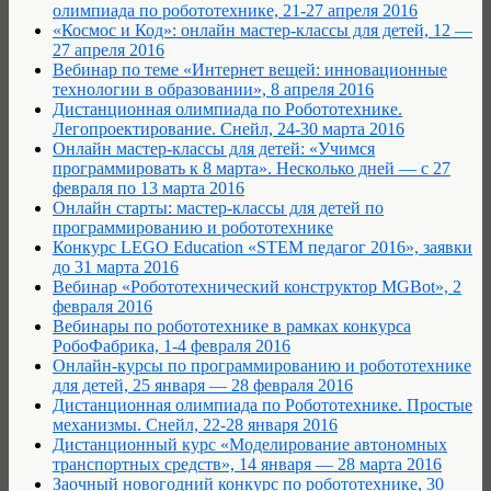
олимпиада по робототехнике, 21-27 апреля 2016
«Космос и Код»: онлайн мастер-классы для детей, 12 —
27 апреля 2016
Вебинар по теме «Интернет вещей: инновационные
технологии в образовании», 8 апреля 2016
Дистанционная олимпиада по Робототехнике.
Легопроектирование. Снейл, 24-30 марта 2016
Онлайн мастер-классы для детей: «Учимся
программировать к 8 марта». Несколько дней — с 27
февраля по 13 марта 2016
Онлайн старты: мастер-классы для детей по
программированию и робототехнике
Конкурс LEGO Education «STEM педагог 2016», заявки
до 31 марта 2016
Вебинар «Робототехнический конструктор MGBot», 2
февраля 2016
Вебинары по робототехнике в рамках конкурса
РобоФабрика, 1-4 февраля 2016
Онлайн-курсы по программированию и робототехнике
для детей, 25 января — 28 февраля 2016
Дистанционная олимпиада по Робототехнике. Простые
механизмы. Снейл, 22-28 января 2016
Дистанционный курс «Моделирование автономных
транспортных средств», 14 января — 28 марта 2016
Заочный новогодний конкурс по робототехнике, 30