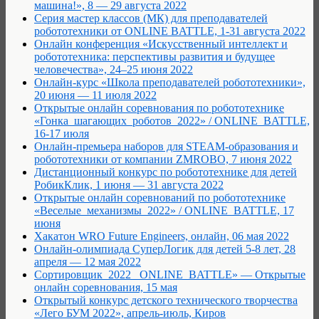
машина!», 8 — 29 августа 2022
Серия мастер классов (МК) для преподавателей
робототехники от ONLINE BATTLE, 1-31 августа 2022
Онлайн конференция «Искусственный интеллект и
робототехника: перспективы развития и будущее
человечества», 24–25 июня 2022
Онлайн-курс «Школа преподавателей робототехники»,
20 июня — 11 июля 2022
Открытые онлайн соревнования по робототехнике
«Гонка_шагающих_роботов_2022» / ONLINE_BATTLE,
16-17 июля
Онлайн-премьера наборов для STEAM-образования и
робототехники от компании ZMROBO, 7 июня 2022
Дистанционный конкурс по робототехнике для детей
РобикКлик, 1 июня — 31 августа 2022
Открытые онлайн соревнований по робототехнике
«Веселые_механизмы_2022» / ONLINE_BATTLE, 17
июня
Хакатон WRO Future Engineers, онлайн, 06 мая 2022
Онлайн-олимпиада СуперЛогик для детей 5-8 лет, 28
апреля — 12 мая 2022
Сортировщик_2022 _ONLINE_BATTLE» — Открытые
онлайн соревнования, 15 мая
Открытый конкурс детского технического творчества
«Лего БУМ 2022», апрель-июль, Киров