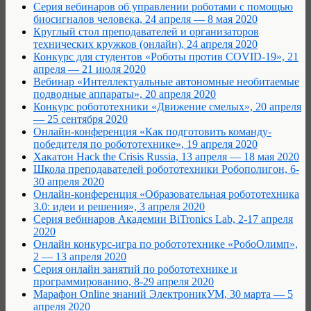
Cерия вебинаров об управлении роботами с помощью
биосигналов человека, 24 апреля — 8 мая 2020
Круглый стол преподавателей и организаторов
технических кружков (онлайн), 24 апреля 2020
Конкурс для студентов «Роботы против COVID-19», 21
апреля — 21 июля 2020
Вебинар «Интеллектуальные автономные необитаемые
подводные аппараты», 20 апреля 2020
Конкурс робототехники «Движение смелых», 20 апреля
— 25 сентября 2020
Онлайн-конференция «Как подготовить команду-
победителя по робототехнике», 19 апреля 2020
Хакатон Hack the Crisis Russia, 13 апреля — 18 мая 2020
Школа преподавателей робототехники Робополигон, 6-
30 апреля 2020
Онлайн-конференция «Образовательная робототехника
3.0: идеи и решения», 3 апреля 2020
Серия вебинаров Академии BiTronics Lab, 2-17 апреля
2020
Онлайн конкурс-игра по робототехнике «РобоОлимп»,
2 — 13 апреля 2020
Серия онлайн занятий по робототехнике и
программированию, 8-29 апреля 2020
Марафон Online знаний ЭлектроникУМ, 30 марта — 5
апреля 2020