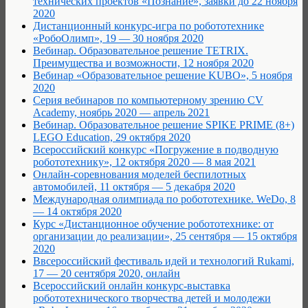
технических проектов «Познание», заявки до 22 ноября
2020
Дистанционный конкурс-игра по робототехнике
«РобоОлимп», 19 — 30 ноября 2020
Вебинар. Образовательное решение TETRIX.
Преимущества и возможности, 12 ноября 2020
Вебинар «Образовательное решение KUBO», 5 ноября
2020
Серия вебинаров по компьютерному зрению CV
Academy, ноябрь 2020 — апрель 2021
Вебинар. Образовательное решение SPIKE PRIME (8+)
LEGO Education, 29 октября 2020
Всероссийский конкурс «Погружение в подводную
робототехнику», 12 октября 2020 — 8 мая 2021
Онлайн-соревнования моделей беспилотных
автомобилей, 11 октября — 5 декабря 2020
Международная олимпиада по робототехнике. WeDo, 8
— 14 октября 2020
Курс «Дистанционное обучение робототехнике: от
организации до реализации», 25 сентября — 15 октября
2020
Ввсероссийский фестиваль идей и технологий Rukami,
17 — 20 сентября 2020, онлайн
Всероссийский онлайн конкурс-выставка
робототехнического творчества детей и молодежи