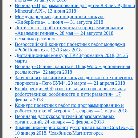
Вебинар «Программирование для детей 8-9 лет. Python и
Minecraft API», 13 июня 2018
Международный дистанционный конкурс
«КиберБитва», 1 июня — 31 августа 2018
Летняя школа робототехники и программирования
«Академии гениев», 28 мая — 24 августа 2018,
несколько регионов
Всероссийский конкурс проектных работ молодежи
«РобоПолитех», 12-13 мая 2018
Дистанционный конкурс ТРИЗформашка-2018, 24-25
марта
Вебинар «Основы работы в ThingWorx + дополненная
реальность», 22 марта 2018
Заочный всероссийский конкурс детского технического
творчества «Лего БУМ», 20 марта — 21 апреля 2018
Конференция «Образовательная и соревновательная
робототехника: особенности и пути развития», 17
февраля 2018
Конкурс проектных работ по программированию и
робототехнике «IT-герои», 1 февраля — 1 марта 2018
Вебинары для руководителей образовательных
организаций, 24 января — 2 февраля 2018
Зимняя инженерно-конструкторская школа «СовТех», 4-
10 января 2018, Челябинск/Магнитогорск