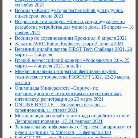
сентября 2021
Вебинар «Конструкторы fischertechnik для будущих
инженеров, весна 2021
Всероссийский конкурс «Конструируй будущее» по
разработке устройства для умного дома, 15 апреля — 18
ноября 2021
Вебинар по соревнованиям Крокинол, 8 апреля 2021
Хакатон WRO Future Engineers, старт 2 апреля 2021
Весенний онлайн лагерь FIRST Tech Challenge 2021, 29
марта — 2 апреля
Второй всероссийский конкурс «Робохакатон 2.0», 25
марта — 4 апреля 2021, онлайн
Межрегиональный открытый фестиваль научно-
технического творчества РОБОАРТ 2021, 22-28 марта,
онлайн
Олимпиада Университета «Сириус» по
информационным технологиям и искусственному
интеллекту, регистрация до 20 марта 2021
ONLINE BATTLE — Космические дали —
соревнования, 11 апреля 2021
Международная онлайн олимпиада по робототехнике.
Легопроектирование, 17-24 февраля 2021
Занимательная информатика с Сергеем Панариным: от
нулей и единиц до Minecraft, 13 февраля 2020
РобоCКАРТ — онлайн фестиваль по робототехнике и