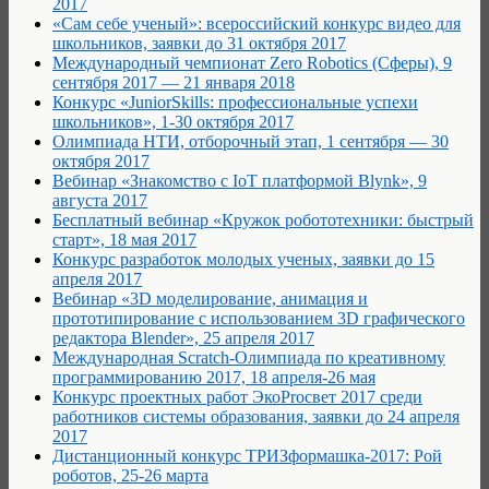
2017
«Сам себе ученый»: всероссийский конкурс видео для
школьников, заявки до 31 октября 2017
Международный чемпионат Zero Robotics (Сферы), 9
сентября 2017 — 21 января 2018
Конкурс «JuniorSkills: профессиональные успехи
школьников», 1-30 октября 2017
Олимпиада НТИ, отборочный этап, 1 сентября — 30
октября 2017
Вебинар «Знакомство с IoT платформой Blynk», 9
августа 2017
Бесплатный вебинар «Кружок робототехники: быстрый
старт», 18 мая 2017
Конкурс разработок молодых ученых, заявки до 15
апреля 2017
Вебинар «3D моделирование, анимация и
прототипирование с использованием 3D графического
редактора Blender», 25 апреля 2017
Международная Scratch-Олимпиада по креативному
программированию 2017, 18 апреля-26 мая
Конкурс проектных работ ЭкоProсвет 2017 среди
работников системы образования, заявки до 24 апреля
2017
Дистанционный конкурс ТРИЗформашка-2017: Рой
роботов, 25-26 марта