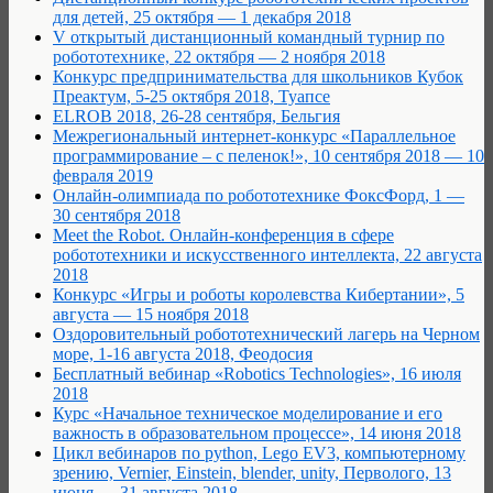
для детей, 25 октября — 1 декабря 2018
V открытый дистанционный командный турнир по
робототехнике, 22 октября — 2 ноября 2018
Конкурс предпринимательства для школьников Кубок
Преактум, 5-25 октября 2018, Туапсе
ELROB 2018, 26-28 сентября, Бельгия
Межрегиональный интернет-конкурс «Параллельное
программирование – с пеленок!», 10 сентября 2018 — 10
февраля 2019
Онлайн-олимпиада по робототехнике ФоксФорд, 1 —
30 сентября 2018
Meet the Robot. Онлайн-конференция в сфере
робототехники и искусственного интеллекта, 22 августа
2018
Конкурс «Игры и роботы королевства Кибертании», 5
августа — 15 ноября 2018
Оздоровительный робототехнический лагерь на Черном
море, 1-16 августа 2018, Феодосия
Бесплатный вебинар «Robotics Technologies», 16 июля
2018
Курс «Начальное техническое моделирование и его
важность в образовательном процессе», 14 июня 2018
Цикл вебинаров по python, Lego EV3, компьютерному
зрению, Vernier, Einstein, blender, unity, Перволого, 13
июня — 31 августа 2018