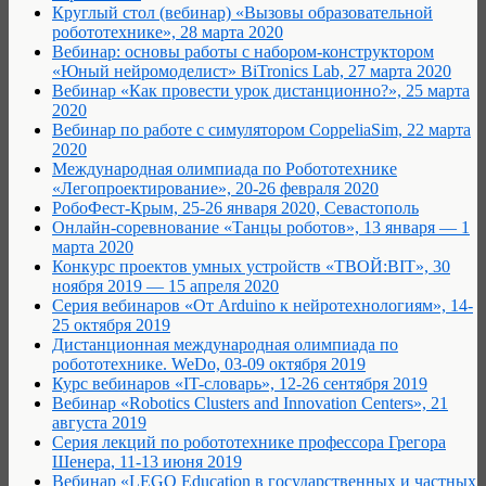
Круглый стол (вебинар) «Вызовы образовательной
робототехнике», 28 марта 2020
Вебинар: основы работы с набором-конструктором
«Юный нейромоделист» BiTronics Lab, 27 марта 2020
Вебинар «Как провести урок дистанционно?», 25 марта
2020
Вебинар по работе с симулятором CoppeliaSim, 22 марта
2020
Международная олимпиада по Робототехнике
«Легопроектирование», 20-26 февраля 2020
РобоФест-Крым, 25-26 января 2020, Севастополь
Онлайн-соревнование «Танцы роботов», 13 января — 1
марта 2020
Конкурс проектов умных устройств «ТВОЙ:BIT», 30
ноября 2019 — 15 апреля 2020
Серия вебинаров «От Arduino к нейротехнологиям», 14-
25 октября 2019
Дистанционная международная олимпиада по
робототехнике. WeDo, 03-09 октября 2019
Курс вебинаров «IT-словарь», 12-26 сентября 2019
Вебинар «Robotics Clusters and Innovation Centers», 21
августа 2019
Серия лекций по робототехнике профессора Грегора
Шенера, 11-13 июня 2019
Вебинар «LEGO Education в государственных и частных