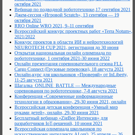
октября 2021
Вебинар по подводной робототехнике,17 сентября 2021
Джем-сессия «Игровой Scratch», 13 сентября — 19
октября 2021
RRO Online WRO 2021, 9–11 сентября
Всероссийский конкурс проектных работ «Terra Notum»,
2021/2022
Конкурс проектов в области ИИ и нейротехнологий
NEUROTECH CUP 2021, регистрация до 30 июня
Открытая национальная онлайн олимпиада по
робототехнике, 1 сентября 2021-30 июня 2022
Онлайн презентация соревновательного сезона FLL
Cargo Connect (Грузовые перевозки), 18 августа 2021
Онлайн-курс для школьников «Проверяй» от InLiberty,
11-25 августа 2021
Шагалка_ONLINE_BATTLE — Международные
соревнования по робототехнике, 7-8 августа 2021
Конференция «Современные информационные
технологии в образовании», 29-30 июня 2021, онлайн
Всероссийская детская конференция «Умный мир
руками детей», онлайн, 29-30 июня 2021
Бесплатный вебинар «ZigBee Интенсив» для
разработчиков IoT-решений, 10 июня 2021
Всероссийская олимпиада школьников по
искусственному интеллекту AI.on(), 25 апреля — 26