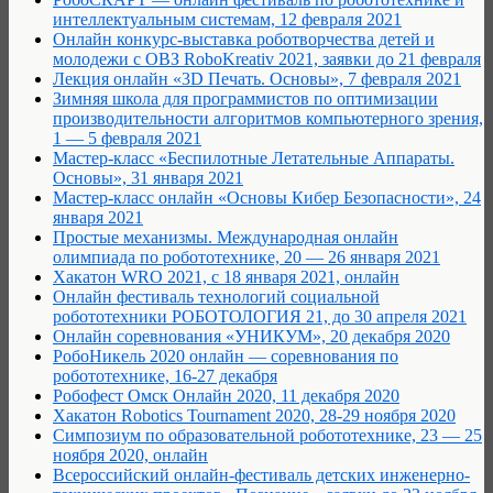
интеллектуальным системам, 12 февраля 2021
Онлайн конкурс-выставка роботворчества детей и
молодежи с ОВЗ RoboKreativ 2021, заявки до 21 февраля
Лекция онлайн «3D Печать. Основы», 7 февраля 2021
Зимняя школа для программистов по оптимизации
производительности алгоритмов компьютерного зрения,
1 — 5 февраля 2021
Мастер-класс «Беспилотные Летательные Аппараты.
Основы», 31 января 2021
Мастер-класс онлайн «Основы Кибер Безопасности», 24
января 2021
Простые механизмы. Международная онлайн
олимпиада по робототехнике, 20 — 26 января 2021
Хакатон WRO 2021, с 18 января 2021, онлайн
Онлайн фестиваль технологий социальной
робототехники РОБОТОЛОГИЯ 21, до 30 апреля 2021
Онлайн соревнования «УНИКУМ», 20 декабря 2020
РобоНикель 2020 онлайн — соревнования по
робототехнике, 16-27 декабря
Робофест Омск Онлайн 2020, 11 декабря 2020
Хакатон Robotics Tournament 2020, 28-29 ноября 2020
Cимпозиум по образовательной робототехнике, 23 — 25
ноября 2020, онлайн
Всероссийский онлайн-фестиваль детских инженерно-