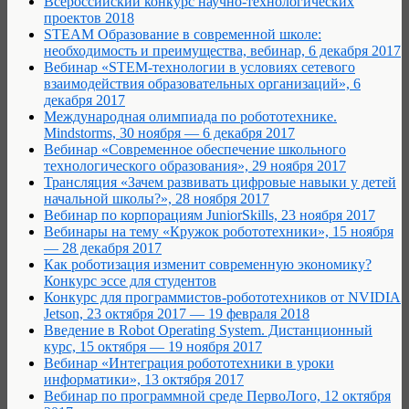
Всероссийский конкурс научно-технологических
проектов 2018
STEAM Образование в современной школе:
необходимость и преимущества, вебинар, 6 декабря 2017
Вебинар «STEM-технологии в условиях сетевого
взаимодействия образовательных организаций», 6
декабря 2017
Международная олимпиада по робототехнике.
Mindstorms, 30 ноября — 6 декабря 2017
Вебинар «Современное обеспечение школьного
технологического образования», 29 ноября 2017
Трансляция «Зачем развивать цифровые навыки у детей
начальной школы?», 28 ноября 2017
Вебинар по корпорациям JuniorSkills, 23 ноября 2017
Вебинары на тему «Кружок робототехники», 15 ноября
— 28 декабря 2017
Как роботизация изменит современную экономику?
Конкурс эссе для студентов
Конкурс для программистов-робототехников от NVIDIA
Jetson, 23 октября 2017 — 19 февраля 2018
Введение в Robot Operating System. Дистанционный
курс, 15 октября — 19 ноября 2017
Вебинар «Интеграция робототехники в уроки
информатики», 13 октября 2017
Вебинар по программной среде ПервоЛого, 12 октября