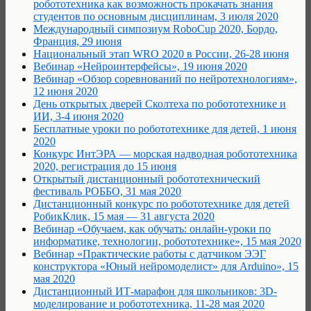
робототехника как возможность прокачать знания
студентов по основным дисциплинам, 3 июля 2020
Международный симпозиум RoboCup 2020, Бордо,
Франция, 29 июня
Национальный этап WRO 2020 в России, 26-28 июня
Вебинар «Нейроинтерфейсы», 19 июня 2020
Вебинар «Обзор соревнований по нейротехнологиям»,
12 июня 2020
День открытых дверей Сколтеха по робототехнике и
ИИ, 3-4 июня 2020
Бесплатные уроки по робототехнике для детей, 1 июня
2020
Конкурс ИнтЭРА — морская надводная робототехника
2020, регистрация до 15 июня
Открытый дистанционный робототехнический
фестиваль РОББО, 31 мая 2020
Дистанционный конкурс по робототехнике для детей
РобикКлик, 15 мая — 31 августа 2020
Вебинар «Обучаем, как обучать: онлайн-уроки по
информатике, технологии, робототехнике», 15 мая 2020
Вебинар «Практические работы с датчиком ЭЭГ
конструктора «Юный нейромоделист» для Arduino», 15
мая 2020
Дистанционный ИТ-марафон для школьников: 3D-
моделирование и робототехника, 11-28 мая 2020