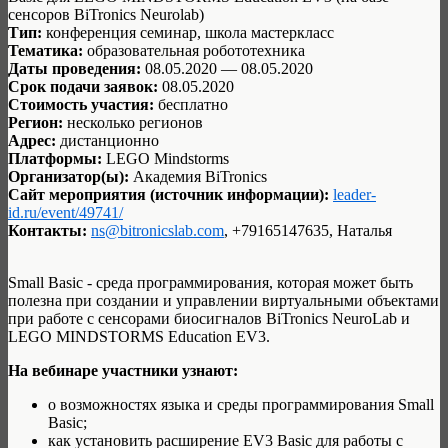
сенсоров BiTronics Neurolab)
Тип:
конференция семинар, школа мастеркласс
Тематика:
образовательная робототехника
Даты проведения:
08.05.2020 — 08.05.2020
Срок подачи заявок:
08.05.2020
Стоимость участия:
бесплатно
Регион:
несколько регионов
Адрес:
дистанционно
Платформы:
LEGO Mindstorms
Организатор(ы):
Академия BiTronics
Сайт мероприятия (источник информации):
leader-
id.ru/event/49741/
Контакты:
ns@bitronicslab.com
, +79165147635, Наталья
Small Basic - cреда программирования, которая может быть
полезна при создании и управлении виртуальными объектами
при работе с сенсорами биосигналов BiTronics NeuroLab и
LEGO MINDSTORMS Education EV3.
На вебинаре участники узнают:
о возможностях языка и среды программирования Small
Basic;
как установить расширение EV3 Basic для работы с