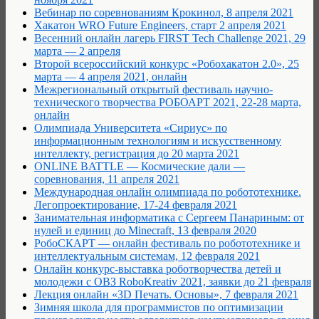
Вебинар по соревнованиям Крокинол, 8 апреля 2021
Хакатон WRO Future Engineers, старт 2 апреля 2021
Весенний онлайн лагерь FIRST Tech Challenge 2021, 29
марта — 2 апреля
Второй всероссийский конкурс «Робохакатон 2.0», 25
марта — 4 апреля 2021, онлайн
Межрегиональный открытый фестиваль научно-
технического творчества РОБОАРТ 2021, 22-28 марта,
онлайн
Олимпиада Университета «Сириус» по
информационным технологиям и искусственному
интеллекту, регистрация до 20 марта 2021
ONLINE BATTLE — Космические дали —
соревнования, 11 апреля 2021
Международная онлайн олимпиада по робототехнике.
Легопроектирование, 17-24 февраля 2021
Занимательная информатика с Сергеем Панариным: от
нулей и единиц до Minecraft, 13 февраля 2020
РобоCКАРТ — онлайн фестиваль по робототехнике и
интеллектуальным системам, 12 февраля 2021
Онлайн конкурс-выставка роботворчества детей и
молодежи с ОВЗ RoboKreativ 2021, заявки до 21 февраля
Лекция онлайн «3D Печать. Основы», 7 февраля 2021
Зимняя школа для программистов по оптимизации