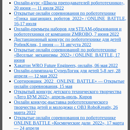
Онлайн-курс «Школа преподавателей робототехники»,
20 июня — 11 июля 2022
Открытые онлайн соревнования по робототехнике
«Гонка_шагающих_роботов_2022» / ONLINE_BATTLE,
16-17 июля
Онлайн-премьера наборов для STEAM-образования и
робототехники от компании ZMROBO, 7 июня 2022
Дистанционный конкурс по робототехнике для детей
РобикКлик, 1 июня — 31 августа 2022
Открытые онлайн соревнований по робототехнике
«Веселые_механизмы_2022» / ONLINE_BATTLE, 17
июня
Хакатон WRO Future Engineers, онлайн, 06 мая 2022
Онлайн-олимпиада СуперЛогик для детей 5-8 лет, 28
апреля — 12 мая 2022
Сортировщик_2022 _ONLINE_BATTLE» — Открытые
онлайн соревнования, 15 мая
Открытый конкурс детского технического творчества
«Лего БУМ 2022», апрель-июль, Киров
Онлайн конкурс-выставка робототехнического
творчества детей и молодежи с ОВЗ RoboKreativ, 26
марта 2022
Открытые онлайн соревнования по робототехнике
ONLINE BATTLE «Космические дали_2022», 17 марта
— 24 апреля