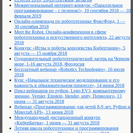
Межрегиональный интернет-конкурс «Параллельное
программирование – с пеленок!», 10 сентября 2018 — 10
февраля 2019
Онлайн-олимпиада по робототехнике ФоксФорд, 1 —
30 сентября 2018
Meet the Robot. Онлайн-конференция в сфере
робототехники и искусственного интеллекта, 22 августа
2018
Конкурс «Игры и роботы королевства Кибертании», 5
августа — 15 ноября 2018
Оздоровительный робототехнический лагерь на Черном
море, 1-16 августа 2018, Феодосия
Бесплатный вебинар «Robotics Technologies», 16 июля
2018
Курс «Начальное техническое моделирование и его
важность в образовательном процессе», 14 июня 2018
Цикл вебинаров по python, Lego EV3, компьютерному
зрению, Vernier, Einstein, blender, unity, Перволого, 13
июня — 31 августа 2018
Вебинар «Программирование для детей 8-9 лет. Python и
Minecraft API», 13 июня 2018
Международный дистанционный конкурс
«КиберБитва», 1 июня — 31 августа 2018
Летняя школа робототехники и программирования