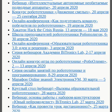
Вебинар «Интеллектуальные автономные необитаемые
подводные аппараты», 20 апреля 2020
Конкурс робототехники «Движение смелых», 20 апреля
— 25 сентября 2020
Онлайн-конференция «Как подготовить команду-
победителя по робототехнике», 19 апреля 2020
Хакатон Hack the Crisis Russia, 13 апреля — 18 мая 2020
Школа преподавателей робототехники Робополигон, 6-
30 апреля 2020
Онлайн-конференция «Образовательная робототехника
3.0: идеи и решения», 3 апреля 2020
Серия вебинаров Академии BiTronics Lab, 2-17 апреля
2020
Онлайн конкурс-игра по робототехнике «РобоОлимп»,
2 — 13 апреля 2020
Серия онлайн занятий по робототехнике и
программированию, 8-29 апреля 2020
Марафон Online знаний ЭлектроникУМ, 30 марта — 5
апреля 2020
Круглый стол (вебинар) «Вызовы образовательной
робототехнике», 28 марта 2020
Вебинар: основы работы с набором-конструктором
«Юный нейромоделист» BiTronics Lab, 27 марта 2020
Вебинар «Как провести урок дистанционно?», 25 марта
2020