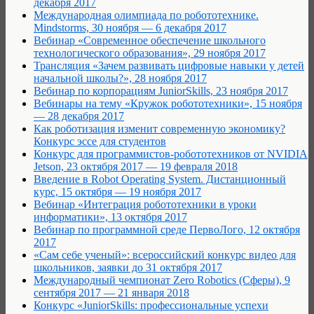
декабря 2017
Международная олимпиада по робототехнике.
Mindstorms, 30 ноября — 6 декабря 2017
Вебинар «Современное обеспечение школьного
технологического образования», 29 ноября 2017
Трансляция «Зачем развивать цифровые навыки у детей
начальной школы?», 28 ноября 2017
Вебинар по корпорациям JuniorSkills, 23 ноября 2017
Вебинары на тему «Кружок робототехники», 15 ноября
— 28 декабря 2017
Как роботизация изменит современную экономику?
Конкурс эссе для студентов
Конкурс для программистов-робототехников от NVIDIA
Jetson, 23 октября 2017 — 19 февраля 2018
Введение в Robot Operating System. Дистанционный
курс, 15 октября — 19 ноября 2017
Вебинар «Интеграция робототехники в уроки
информатики», 13 октября 2017
Вебинар по программной среде ПервоЛого, 12 октября
2017
«Сам себе ученый»: всероссийский конкурс видео для
школьников, заявки до 31 октября 2017
Международный чемпионат Zero Robotics (Сферы), 9
сентября 2017 — 21 января 2018
Конкурс «JuniorSkills: профессиональные успехи