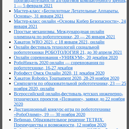
производительности алгоритмов компьютерного зрения,
1 — 5 февраля 2021
Мастер-класс «Беспилотные Летательные Аппараты.
Основы», 31 января 2021
Мастер-класс онлайн «Основы Кибер Безопасности», 24
января 2021
Простые механизмы. Международная онлайн
олимпиада по робототехнике, 20 — 26 января 2021
Хакатон WRO 2021, с 18 января 2021, онлайн
Онлайн фестиваль технологий социальной
робототехники РОБОТОЛОГИЯ 21, до 30 апреля 2021
Онлайн соревнования «УНИКУМ», 20 декабря 2020
РобоНикель 2020 онлайн — соревнования по
робототехнике, 16-27 декабря
Робофест Омск Онлайн 2020, 11 декабря 2020
Хакатон Robotics Tournament 2020, 28-29 ноября 2020
Cимпозиум по образовательной робототехнике, 23 — 25
ноября 2020, онлайн
Всероссийский онлайн-фестиваль детских инженерно-
технических проектов «Познание», заявки до 22 ноября
2020
Дистанционный конкурс-игра по робототехнике
«РобоОлимп», 19 — 30 ноября 2020
Вебинар. Образовательное решение TETRIX.
Преимущества и возможности, 12 ноября 2020