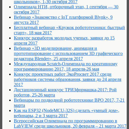
школьников», 1-30 октября 2017
Олимпиада НТИ, отборочный этап, 1 сентября — 30
октября 2017
Вебинар «Знакомство с IoT платформой Blynk», 9
августа 2017
Бесплатный вебинар «Кружок робототехники: быстрый
старт», 18 мая 2017
Конкурс разработок молодых ученых, заявки до 15
апреля 2017
Вебинар «3D моделирование, анимация и
прототипирование с использованием 3D графического
редактора Blender», 25 апреля 2017
Международная Scratch-Олимпиада по креативному
программированию 2017, 18 апреля-26 мая
Конкурс проектных работ ЭкоProсвет 2017 среди
работников системы образования, заявки до 24 апреля
2017
Дистанционный конкурс ТРИЗформашка-2017: Рой
роботов, 25-26 марта
Вебинары по подводной робототехнике ВРО 2017, 7-21
марта
Как на ESP32 (NodeMCU-32S) сделать «умный дом»,
вебинары, 2 и 3 марта 2017
Всероссийская Олимпиада по программированию в
LabVIEW среди школьников, 20 февраля – 21 марта 2017