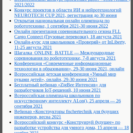
2021/2022
Конкурс проектов в области ИИ и нейротехнологий
NEUROTECH CUP 2021, регистрация до 30 июня
Открытая национальная онлайн олимпиада по
робототехнике, 1 сентября 2021-30 июня 2022
Онлайн презентация соревновательного сезона FLL
Cargo Connect (Грузовые перевозки), 18 августа 2021
Онлайн-курс для школьников «Проверяй» от InLiberty,
11-25 августа 2021
Шагалка_ONLINE_BATTLE — Международные
соревнования по робототехнике, 7-8 августа 2021
Конференция «Современные информационные
технологии в образовании», 29-30 июня 2021, онлайн
Всероссийская детская конференция «Умный мир
руками детей», онлайн, 29-30 июня 2021
Бесплатный вебинар «ZigBee Интенсив» для
разработчиков IoT-решений, 10 июня 2021
Всероссийская олимпиада школьников по
искусственному интеллекту AI.on(), 25 апреля — 26
сентября 2021
Вебинар «Конструкторы fischertechnik для будущих
инженеров, весна 2021
Всероссийский конкурс «Конструируй будущее» по
разработке устройства для умного дома, 15 апреля — 18
ноября 2021