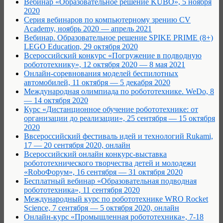
Вебинар «Образовательное решение KUBO», 5 ноября
2020
Серия вебинаров по компьютерному зрению CV
Academy, ноябрь 2020 — апрель 2021
Вебинар. Образовательное решение SPIKE PRIME (8+)
LEGO Education, 29 октября 2020
Всероссийский конкурс «Погружение в подводную
робототехнику», 12 октября 2020 — 8 мая 2021
Онлайн-соревнования моделей беспилотных
автомобилей, 11 октября — 5 декабря 2020
Международная олимпиада по робототехнике. WeDo, 8
— 14 октября 2020
Курс «Дистанционное обучение робототехнике: от
организации до реализации», 25 сентября — 15 октября
2020
Ввсероссийский фестиваль идей и технологий Rukami,
17 — 20 сентября 2020, онлайн
Всероссийский онлайн конкурс-выставка
робототехнического творчества детей и молодежи
«RoboФорум», 16 сентября — 31 октября 2020
Бесплатный вебинар «Образовательная подводная
робототехника», 11 сентября 2020
Международный курс по робототехнике WRO Rocket
Science, 7 сентября — 5 октября 2020, онлайн
Онлайн-курс «Промышленная робототехника», 7-18