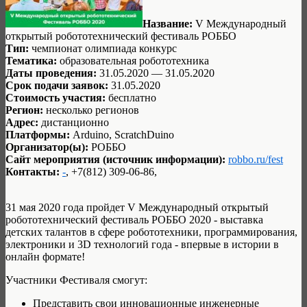
Название:
V Международный
открытый робототехнический фестиваль РОББО
Тип:
чемпионат олимпиада конкурс
Тематика:
образовательная робототехника
Даты проведения:
31.05.2020 — 31.05.2020
Срок подачи заявок:
31.05.2020
Стоимость участия:
бесплатно
Регион:
несколько регионов
Адрес:
дистанционно
Платформы:
Arduino, ScratchDuino
Организатор(ы):
РОББО
Сайт мероприятия (источник информации):
robbo.ru/fest
Контакты:
-
, +7(812) 309-06-86,
31 мая 2020 года пройдет V Международный открытый
робототехнический фестиваль РОББО 2020 - выставка
детских талантов в сфере робототехники, программирования,
электроники и 3D технологий года - впервые в истории в
онлайн формате!
Участники Фестиваля смогут:
Представить свои инновационные инженерные