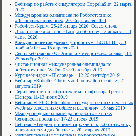
Вебинар по работе с симулятором CoppeliaSim, 22 марта
2020
Международная олимпиада по Робототехнике
«Легопроектирование», 20-26 февраля 2020
РобоФест-Крым, 25-26 января 2020, Севастополь
Онлайн-соревнование «Танцы роботов», 13 января — 1
марта 2020
Конкурс проектов умных устройств «ТВОЙ:BIT», 30
ноября 2019 — 15 апреля 2020
Серия вебинаров «От Arduino к нейротехнологиям», 14-
25 октября 2019
Дистанционная международная олимпиада по
робототехнике. WeDo, 03-09 октября 2019
Курс вебинаров «IT-словарь», 12-26 сентября 2019
Вебинар «Robotics Clusters and Innovation Centers», 21
августа 2019
Серия лекций по робототехнике профессора Грегора
Шенера, 11-13 июня 2019
Вебинар «LEGO Education в государственных и частных
учебных заведениях: общее и различия», 16 мая 2019
Международная олимпиада по робототехнике.
Легопроектирование, 17-23 апреля 2019
Вебинар «Тенденции инвестирования в робототехнику
и возможности для бизнеса», 20 февраля 2019
Межрегиональная олимпиада по робототехнике