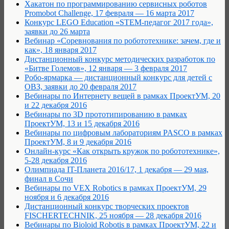
Хакатон по программированию сервисных роботов
Promobot Challenge, 17 февраля — 16 марта 2017
Конкурс LEGO Education «STEM-педагог 2017 года»,
заявки до 26 марта
Вебинар «Соревнования по робототехнике: зачем, где и
как», 18 января 2017
Дистанционный конкурс методических разработок по
«Битве Големов», 12 января — 3 февраля 2017
Робо-ярмарка — дистанционный конкурс для детей с
ОВЗ, заявки до 20 февраля 2017
Вебинары по Интернету вещей в рамках ПроектУМ, 20
и 22 декабря 2016
Вебинары по 3D прототипированию в рамках
ПроектУМ, 13 и 15 декабря 2016
Вебинары по цифровым лабораториям PASCO в рамках
ПроектУМ, 8 и 9 декабря 2016
Онлайн-курс «Как открыть кружок по робототехнике»,
5-28 декабря 2016
Олимпиада IT-Планета 2016/17, 1 декабря — 29 мая,
финал в Сочи
Вебинары по VEX Robotics в рамках ПроектУМ, 29
ноября и 6 декабря 2016
Дистанционный конкурс творческих проектов
FISCHERTECHNIK, 25 ноября — 28 декабря 2016
Вебинары по Bioloid Robotis в рамках ПроектУМ, 22 и