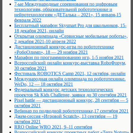
7-ые Международные соревнования по цифровым
технологиям, образовательной робототехнике и
нейротехнологиям «ДЕТалька – 2021», 15 января-15
февраля 2022
Бесплатный марафон Skysmart Pro для школьников, 15-
18 декабря 2021, онлайн
Открытая олимпиада «Сервисные мобильные роботы»,
2 декабря 2021-10 апреля 2022
Дистанционный конкурс-игра по робототехнике
«РобоОлимп», 18 — 29 ноября 2021
Марафон по программированию игр, 1-5 ноября 2021
Всероссийский онлайн конкурс-выставка RoboФорум,
30 октября 2021
Фестиваль ROBOTICS Camp 2021, 12 октября, онлайн
Международная онлайн олимпиада по робототехнике.
WeDo, 12 — 18 октября 2021
Федеральный конкурс детских технологических
проектов Sk Kids Challenge, заявки до 30 сентября 2021
Pixel battle — дистанционный конкурс, 28 сентября — 5
октября 2021
Вебинар по подводной робототехнике,17 сентября 2021
Джем-сессия «Игровой Scratch», 13 сентября — 19
октября 2021
RRO Online WRO 2021, 9–11 сентября
Всероссийский конкурс проектных работ «Terra Notum»,