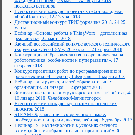
«Академии гениев», 28 мая — 24 августа 2018,
несколько регионов
Всероссийский конкурс проектных работ молодежи
«РобоПолитех», 12-13 мая 2018
Дистанционный конкурс ТРИЗформашка-2018, 24-25
марта
Вебинар «Основы работы в ThingWorx + дополненная
реальность», 22 марта 2018
Заочный всероссийский конкурс детского технического
творчества «Лего БУМ», 20 марта — 21 апреля 2018
Конференция «Образовательная и соревновательная
робототехника: особенности и пути развития», 17
февраля 2018
Конкурс проектных работ по программированию и
робототехнике «IT-герои», 1 февраля — 1 марта 2018
Вебинары для руководителей образовательных
организаций, 24 января — 2 февраля 2018
Зимняя инженерно-конструкторская школа «СовТех», 4-
10 января 2018, Челябинск/Магнитогорск
Всероссийский конкурс научно-технологических
проектов 2018
STEAM Образование в современной школе:
необходимость и преимущества, вебинар, 6 декабря 2017
Вебинар «STEM-технологии в условиях сетевого
взаимодействия образовательных организаций», 6