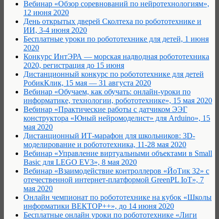
Вебинар «Обзор соревнований по нейротехнологиям»,
12 июня 2020
День открытых дверей Сколтеха по робототехнике и
ИИ, 3-4 июня 2020
Бесплатные уроки по робототехнике для детей, 1 июня
2020
Конкурс ИнтЭРА — морская надводная робототехника
2020, регистрация до 15 июня
Дистанционный конкурс по робототехнике для детей
РобикКлик, 15 мая — 31 августа 2020
Вебинар «Обучаем, как обучать: онлайн-уроки по
информатике, технологии, робототехнике», 15 мая 2020
Вебинар «Практические работы с датчиком ЭЭГ
конструктора «Юный нейромоделист» для Arduino», 15
мая 2020
Дистанционный ИТ-марафон для школьников: 3D-
моделирование и робототехника, 11-28 мая 2020
Вебинар «Управление виртуальными объектами в Small
Basic для LEGO EV3», 8 мая 2020
Вебинар «Взаимодействие контроллеров «ЙоТик 32» с
отечественной интернет-платформой GreenPL IoT», 7
мая 2020
Онлайн чемпионат по робототехнике на кубок «Школы
информатики ВЕКТОР++», до 14 июня 2020
Бесплатные онлайн уроки по робототехнике «Лиги