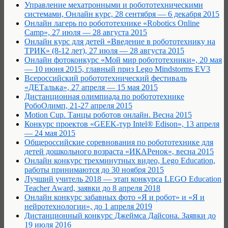
Управление мехатронными и робототехническими
системами, Онлайн курс, 28 сентября — 6 декабря 2015
Онлайн лагерь по робототехнике «Robotics Online
Camp», 27 июля — 28 августа 2015
Онлайн курс для детей «Введение в робототехнику на
ТРИК» (8-12 лет), 27 июля — 28 августа 2015
Онлайн фотоконкурс «Мой мир робототехники», 20 мая
— 10 июня 2015, главный приз Lego Mindstorms EV3
Всероссийский робототехнический фестиваль
«ДЕТалька», 27 апреля — 15 мая 2015
Дистанционная олимпиада по робототехнике
РобоОлимп, 21-27 апреля 2015
Motion Cup. Танцы роботов онлайн. Весна 2015
Конкурс проектов «GEEK-тур Intel® Edison», 13 апреля
— 24 мая 2015
Общероссийские соревнования по робототехнике для
детей дошкольного возраста «ИКАРенок», весна 2015
Онлайн конкурс трехминутных видео, Lego Education,
работы принимаются до 30 ноября 2015
Лучший учитель 2018 — этап конкурса LEGO Education
Teacher Award, заявки до 8 апреля 2018
Онлайн конкурс забавных фото «Я и робот» и «Я и
нейротехнологии», до 1 апреля 2019
Дистанционный конкурс Джеймса Дайсона. Заявки до
19 июля 2016