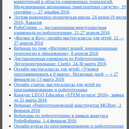
компетенций в области современных технологий.
Моделирование автономных транспортных средств», 19
сентября — 27 декабря 2016
Летняя инженерно-техническая школа, 24 июня-19 июля
2016, Хакасия
РобоОлимп — дистанционная международная
олимпиада по робототехнике, 21-27 апреля 2016
«Космос и Код»: онлайн мастер-классы для детей, 12 —
27 апреля 2016
Вебинар по теме «Интернет вещей: инновационные
технологии в образовании», 8 апреля 2016
Дистанционная олимпиада по Робототехнике.
Легопроектирование. Снейл, 24-30 марта 2016
Онлайн мастер-классы для детей: «Учимся
программировать к 8 марта». Несколько дней — с 27
февраля по 13 марта 2016
Онлайн старты: мастер-классы для детей по
программированию и робототехнике
Конкурс LEGO Education «STEM педагог 2016», заявки
до 31 марта 2016
Вебинар «Робототехнический конструктор MGBot», 2
февраля 2016
Вебинары по робототехнике в рамках конкурса
РобоФабрика, 1-4 февраля 2016
Онлайн-курсы по программированию и робототехнике