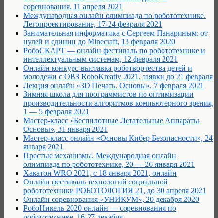
соревнования, 11 апреля 2021
Международная онлайн олимпиада по робототехнике.
Легопроектирование, 17-24 февраля 2021
Занимательная информатика с Сергеем Панариным: от
нулей и единиц до Minecraft, 13 февраля 2020
РобоCКАРТ — онлайн фестиваль по робототехнике и
интеллектуальным системам, 12 февраля 2021
Онлайн конкурс-выставка роботворчества детей и
молодежи с ОВЗ RoboKreativ 2021, заявки до 21 февраля
Лекция онлайн «3D Печать. Основы», 7 февраля 2021
Зимняя школа для программистов по оптимизации
производительности алгоритмов компьютерного зрения,
1 — 5 февраля 2021
Мастер-класс «Беспилотные Летательные Аппараты.
Основы», 31 января 2021
Мастер-класс онлайн «Основы Кибер Безопасности», 24
января 2021
Простые механизмы. Международная онлайн
олимпиада по робототехнике, 20 — 26 января 2021
Хакатон WRO 2021, с 18 января 2021, онлайн
Онлайн фестиваль технологий социальной
робототехники РОБОТОЛОГИЯ 21, до 30 апреля 2021
Онлайн соревнования «УНИКУМ», 20 декабря 2020
РобоНикель 2020 онлайн — соревнования по
робототехнике, 16-27 декабря