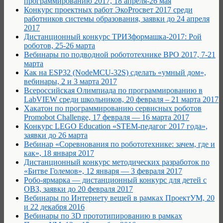
программированию 2017, 18 апреля-26 мая
Конкурс проектных работ ЭкоProсвет 2017 среди
работников системы образования, заявки до 24 апреля
2017
Дистанционный конкурс ТРИЗформашка-2017: Рой
роботов, 25-26 марта
Вебинары по подводной робототехнике ВРО 2017, 7-21
марта
Как на ESP32 (NodeMCU-32S) сделать «умный дом»,
вебинары, 2 и 3 марта 2017
Всероссийская Олимпиада по программированию в
LabVIEW среди школьников, 20 февраля – 21 марта 2017
Хакатон по программированию сервисных роботов
Promobot Challenge, 17 февраля — 16 марта 2017
Конкурс LEGO Education «STEM-педагог 2017 года»,
заявки до 26 марта
Вебинар «Соревнования по робототехнике: зачем, где и
как», 18 января 2017
Дистанционный конкурс методических разработок по
«Битве Големов», 12 января — 3 февраля 2017
Робо-ярмарка — дистанционный конкурс для детей с
ОВЗ, заявки до 20 февраля 2017
Вебинары по Интернету вещей в рамках ПроектУМ, 20
и 22 декабря 2016
Вебинары по 3D прототипированию в рамках