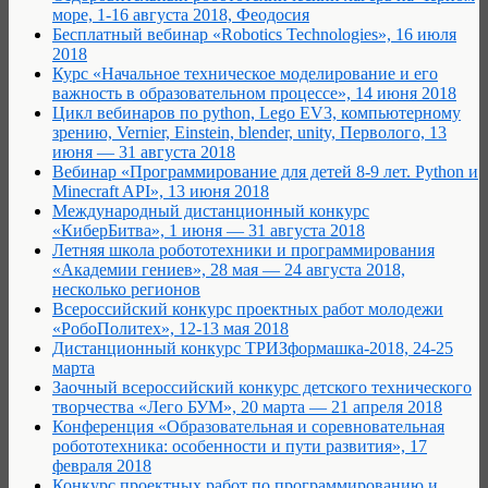
море, 1-16 августа 2018, Феодосия
Бесплатный вебинар «Robotics Technologies», 16 июля
2018
Курс «Начальное техническое моделирование и его
важность в образовательном процессе», 14 июня 2018
Цикл вебинаров по python, Lego EV3, компьютерному
зрению, Vernier, Einstein, blender, unity, Перволого, 13
июня — 31 августа 2018
Вебинар «Программирование для детей 8-9 лет. Python и
Minecraft API», 13 июня 2018
Международный дистанционный конкурс
«КиберБитва», 1 июня — 31 августа 2018
Летняя школа робототехники и программирования
«Академии гениев», 28 мая — 24 августа 2018,
несколько регионов
Всероссийский конкурс проектных работ молодежи
«РобоПолитех», 12-13 мая 2018
Дистанционный конкурс ТРИЗформашка-2018, 24-25
марта
Заочный всероссийский конкурс детского технического
творчества «Лего БУМ», 20 марта — 21 апреля 2018
Конференция «Образовательная и соревновательная
робототехника: особенности и пути развития», 17
февраля 2018
Конкурс проектных работ по программированию и