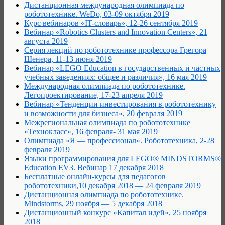
Дистанционная международная олимпиада по
робототехнике. WeDo, 03-09 октября 2019
Курс вебинаров «IT-словарь», 12-26 сентября 2019
Вебинар «Robotics Clusters and Innovation Centers», 21
августа 2019
Серия лекций по робототехнике профессора Грегора
Шенера, 11-13 июня 2019
Вебинар «LEGO Education в государственных и частных
учебных заведениях: общее и различия», 16 мая 2019
Международная олимпиада по робототехнике.
Легопроектирование, 17-23 апреля 2019
Вебинар «Тенденции инвестирования в робототехнику
и возможности для бизнеса», 20 февраля 2019
Межрегиональная олимпиада по робототехнике
«Технокласс», 16 февраля- 31 мая 2019
Олимпиада «Я — профессионал». Робототехника, 2-28
февраля 2019
Языки программирования для LEGO® MINDSTORMS®
Education EV3. Вебинар 17 декабря 2018
Бесплатные онлайн-курсы для педагогов
робототехники,10 декабря 2018 — 24 февраля 2019
Дистанционная олимпиада по робототехнике.
Mindstorms, 29 ноября — 5 декабря 2018
Дистанционный конкурс «Капитал идей», 25 ноября
2018