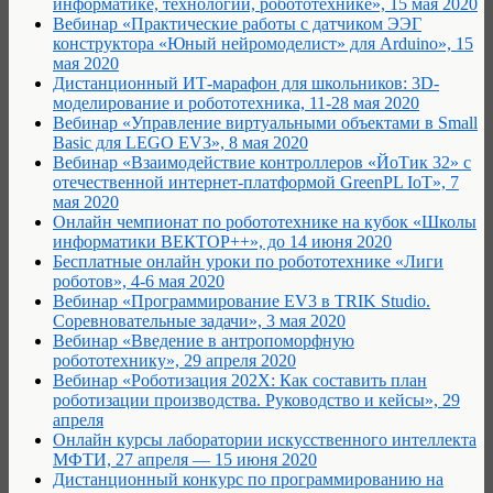
информатике, технологии, робототехнике», 15 мая 2020
Вебинар «Практические работы с датчиком ЭЭГ
конструктора «Юный нейромоделист» для Arduino», 15
мая 2020
Дистанционный ИТ-марафон для школьников: 3D-
моделирование и робототехника, 11-28 мая 2020
Вебинар «Управление виртуальными объектами в Small
Basic для LEGO EV3», 8 мая 2020
Вебинар «Взаимодействие контроллеров «ЙоТик 32» с
отечественной интернет-платформой GreenPL IoT», 7
мая 2020
Онлайн чемпионат по робототехнике на кубок «Школы
информатики ВЕКТОР++», до 14 июня 2020
Бесплатные онлайн уроки по робототехнике «Лиги
роботов», 4-6 мая 2020
Вебинар «Программирование EV3 в TRIK Studio.
Соревновательные задачи», 3 мая 2020
Вебинар «Введение в антропоморфную
робототехнику», 29 апреля 2020
Вебинар «Роботизация 202Х: Как составить план
роботизации производства. Руководство и кейсы», 29
апреля
Онлайн курсы лаборатории искусственного интеллекта
МФТИ, 27 апреля — 15 июня 2020
Дистанционный конкурс по программированию на