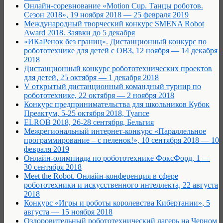
Онлайн-соревнование «Motion Cup. Танцы роботов.
Сезон 2018», 19 ноября 2018 — 25 февраля 2019
Международный творческий конкурс SMENA Robot
Award 2018. Заявки до 5 декабря
«ИКаРенок без границ». Дистанционный конкурс по
робототехнике для детей с ОВЗ, 12 ноября — 14 декабря
2018
Дистанционный конкурс робототехнических проектов
для детей, 25 октября — 1 декабря 2018
V открытый дистанционный командный турнир по
робототехнике, 22 октября — 2 ноября 2018
Конкурс предпринимательства для школьников Кубок
Преактум, 5-25 октября 2018, Туапсе
ELROB 2018, 26-28 сентября, Бельгия
Межрегиональный интернет-конкурс «Параллельное
программирование – с пеленок!», 10 сентября 2018 — 10
февраля 2019
Онлайн-олимпиада по робототехнике ФоксФорд, 1 —
30 сентября 2018
Meet the Robot. Онлайн-конференция в сфере
робототехники и искусственного интеллекта, 22 августа
2018
Конкурс «Игры и роботы королевства Кибертании», 5
августа — 15 ноября 2018
Оздоровительный робототехнический лагерь на Черном