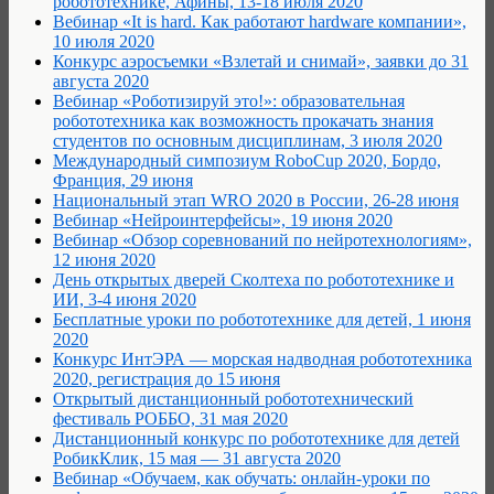
робототехнике, Афины, 13-18 июля 2020
Вебинар «It is hard. Как работают hardware компании»,
10 июля 2020
Конкурс аэросъемки «Взлетай и снимай», заявки до 31
августа 2020
Вебинар «Роботизируй это!»: образовательная
робототехника как возможность прокачать знания
студентов по основным дисциплинам, 3 июля 2020
Международный симпозиум RoboCup 2020, Бордо,
Франция, 29 июня
Национальный этап WRO 2020 в России, 26-28 июня
Вебинар «Нейроинтерфейсы», 19 июня 2020
Вебинар «Обзор соревнований по нейротехнологиям»,
12 июня 2020
День открытых дверей Сколтеха по робототехнике и
ИИ, 3-4 июня 2020
Бесплатные уроки по робототехнике для детей, 1 июня
2020
Конкурс ИнтЭРА — морская надводная робототехника
2020, регистрация до 15 июня
Открытый дистанционный робототехнический
фестиваль РОББО, 31 мая 2020
Дистанционный конкурс по робототехнике для детей
РобикКлик, 15 мая — 31 августа 2020
Вебинар «Обучаем, как обучать: онлайн-уроки по