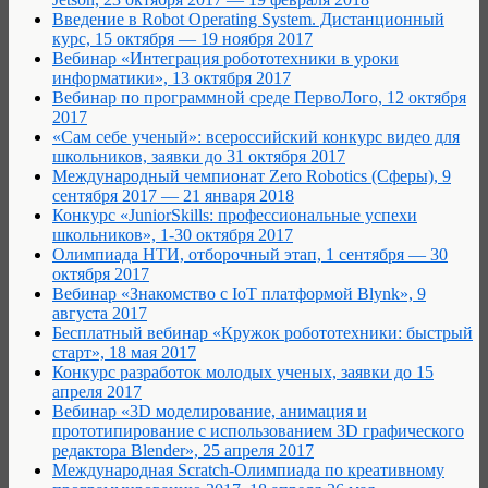
Введение в Robot Operating System. Дистанционный
курс, 15 октября — 19 ноября 2017
Вебинар «Интеграция робототехники в уроки
информатики», 13 октября 2017
Вебинар по программной среде ПервоЛого, 12 октября
2017
«Сам себе ученый»: всероссийский конкурс видео для
школьников, заявки до 31 октября 2017
Международный чемпионат Zero Robotics (Сферы), 9
сентября 2017 — 21 января 2018
Конкурс «JuniorSkills: профессиональные успехи
школьников», 1-30 октября 2017
Олимпиада НТИ, отборочный этап, 1 сентября — 30
октября 2017
Вебинар «Знакомство с IoT платформой Blynk», 9
августа 2017
Бесплатный вебинар «Кружок робототехники: быстрый
старт», 18 мая 2017
Конкурс разработок молодых ученых, заявки до 15
апреля 2017
Вебинар «3D моделирование, анимация и
прототипирование с использованием 3D графического
редактора Blender», 25 апреля 2017
Международная Scratch-Олимпиада по креативному