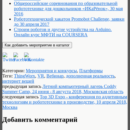
Общероссийские соревнования по образовательной
робототехнике для дошкольников «ИКаРёнок», 30 мая
2016
Робототехнический хакатон Promobot Сhallenge, заявки
до 30 апреля 2017
Строим роботов и другие устройства на Arduino.
Онлайн курс МФТИ на COURSERA
Категории:
Мероприятия и конкурсы
,
Платформы
Теги:
ThingWorx
,
VR
,
Вебинар
,
дополненная реальность
,
интернет вещей
предыдущая запись
Летний компьютерный лагерь Coddy
Summer Сamp, 24 июня - 8 августа 2018, Московская область
следующая запись
Top 3D Expo - конференция по аддитивным
технологиям и робототехнике в производстве, 10 апреля 2018,
Москва
Добавить комментарий