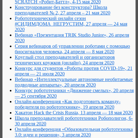
SCRATCH «Робит-Баттл», 4-15 мая 2020
Конструирование без конструктора? Школа
преподавателей № 2, 27 апреля – 21 мая 2020
Робототехнический онлайн сезон
#СИДИМДОМА_НЕГРУСТИМ, 27 апреля — 24 мая
2020
Вебинар «Презентация TRIK Studio Junior», 26 апреля
2020
Cерия вебинаров об управлении роботами с помощью
биосигналов человека, 24 апреля — 8 мая 2020
Круглый стол преподавателей и организаторов
технических кружков (онлайн), 24 апреля 2020
Конкурс для студентов «Роботы против COVID-19», 21
апреля — 21 июля 2020
Вебинар «Интеллектуальные автономные необитаемые
подводные аппараты», 20 апреля 2020
Конкурс робототехники «Движение смелых», 20 апреля
— 25 сентября 2020
Онлайн-конференция «Как подготовить команду-
победителя по робототехнике», 19 апреля 2020
Хакатон Hack the Crisis Russia, 13 апреля — 18 мая 2020
Школа преподавателей робототехники Робополигон, 6-
30 апреля 2020
Онлайн-конференция «Образовательная робототехника
3.0: идеи и решения», 3 апреля 2020