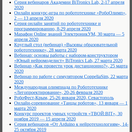
Серия вебинаров Академии BiTronics Lab, 2-17 апреля
2020
Онлайн конкурс-игра по робототехнике «РобоОлимп»,
2 — 13 апреля 2020
Серия онлайн занятий по робототехнике и
программированию, 8-29 апреля 2020
Марафон Online знаний ЭлектроникУМ, 30 марта — 5
апреля 2020
Круглый стол (вебинар) «Вызовы образовательной
робототехнике», 28 марта 2020
Вебинар: основы работы с набором-конструктором
«Юный нейромоделист» BiTronics Lab, 27 марта 2020
Вебинар «Как провести урок дистанционно?», 25 марта
2020
Вебинар по работе с симулятором CoppeliaSim, 22 марта
2020
Международная олимпиада по Робототехнике
«Легопроектирование», 20-26 февраля 2020
РобоФест-Крым, 25-26 января 2020, Севастополь
Онлайн-соревнование «Танцы роботов», 13 января — 1
марта 2020
Конкурс проектов умных устройств «ТВОЙ:BIT», 30
ноября 2019 — 15 апреля 2020
Серия вебинаров «От Arduino к нейротехнологиям», 14-
25 октября 2019