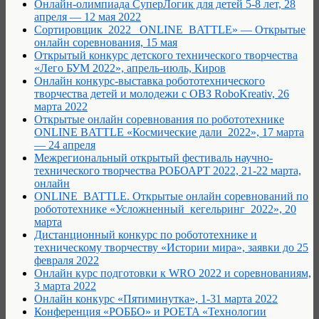
Онлайн-олимпиада СуперЛогик для детей 5-8 лет, 28
апреля — 12 мая 2022
Сортировщик_2022 _ONLINE_BATTLE» — Открытые
онлайн соревнования, 15 мая
Открытый конкурс детского технического творчества
«Лего БУМ 2022», апрель-июль, Киров
Онлайн конкурс-выставка робототехнического
творчества детей и молодежи с ОВЗ RoboKreativ, 26
марта 2022
Открытые онлайн соревнования по робототехнике
ONLINE BATTLE «Космические дали_2022», 17 марта
— 24 апреля
Межрегиональный открытый фестиваль научно-
технического творчества РОБОАРТ 2022, 21-22 марта,
онлайн
ONLINE_BATTLE. Открытые онлайн соревнований по
робототехнике «Усложненный_кегельринг_2022», 20
марта
Дистанционный конкурс по робототехнике и
техническому творчеству «Истории мира», заявки до 25
февраля 2022
Онлайн курс подготовки к WRO 2022 и соревнованиям,
3 марта 2022
Онлайн конкурс «Пятиминутка», 1-31 марта 2022
Конференция «РОББО» и POETA «Технологии