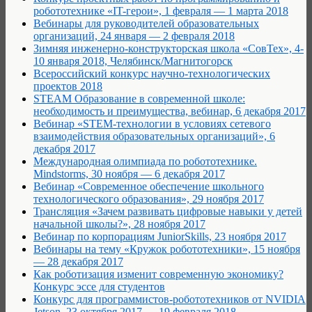
робототехнике «IT-герои», 1 февраля — 1 марта 2018
Вебинары для руководителей образовательных
организаций, 24 января — 2 февраля 2018
Зимняя инженерно-конструкторская школа «СовТех», 4-
10 января 2018, Челябинск/Магнитогорск
Всероссийский конкурс научно-технологических
проектов 2018
STEAM Образование в современной школе:
необходимость и преимущества, вебинар, 6 декабря 2017
Вебинар «STEM-технологии в условиях сетевого
взаимодействия образовательных организаций», 6
декабря 2017
Международная олимпиада по робототехнике.
Mindstorms, 30 ноября — 6 декабря 2017
Вебинар «Современное обеспечение школьного
технологического образования», 29 ноября 2017
Трансляция «Зачем развивать цифровые навыки у детей
начальной школы?», 28 ноября 2017
Вебинар по корпорациям JuniorSkills, 23 ноября 2017
Вебинары на тему «Кружок робототехники», 15 ноября
— 28 декабря 2017
Как роботизация изменит современную экономику?
Конкурс эссе для студентов
Конкурс для программистов-робототехников от NVIDIA
Jetson, 23 октября 2017 — 19 февраля 2018