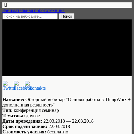
Занимательная робототехника
21 марта, 2018 • нет комментариев
Вебинар «Основы работы в
ThingWorx + дополненная
реальность», 22 марта 2018
Занимательная робототехника
Название:
Обзорный вебинар "Основы работы в ThingWorx +
дополненная реальность"
Тип:
конференция семинар
Тематика:
другое
Даты проведения:
22.03.2018 — 22.03.2018
Срок подачи заявок:
22.03.2018
Стоимость участия:
бесплатно