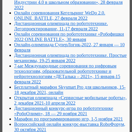
Индустрии 4.0 в школьном образовании», 28 февраля
2022
Онлайн соревнования Кегельринг WeDo 2.0.
ONLINE_BATTLE, 27 февраля 2022
Дистанционная олимпиада по робототехнике.
Легопроектирование, 11-17 февраля 2022
Онлайн соревнования по робототехнике «Робофишки
2022 ONLINE BATTLE», 30 января
Онлайн-олимпиада СуперЛогик-2022, 27 января — 10
февраля
Дистанционная олимпиада по робототехнике. Простые
механизмы, 19-25 января 2022
7-ые Международные соревнования по цифровым
технологиям, образовательной робототехнике и
нейротехнологиям «ДЕТалька – 2021», 15 января-15
февраля 2022
Бесплатный марафон Skysmart Pro для школьников, 15-
18 декабря 2021, онлайн
Открытая олимпиада «Сервисные мобильные роботы»,
2 декабря 2021-10 апреля 2022
Дистанционный конкурс-игра по робототехнике
«РобоОлимп», 18 — 29 ноября 2021
Марафон по программированию игр, 1-5 ноября 2021
Всероссийский онлайн конкурс-выставка RoboФорум,
30 октября 2021