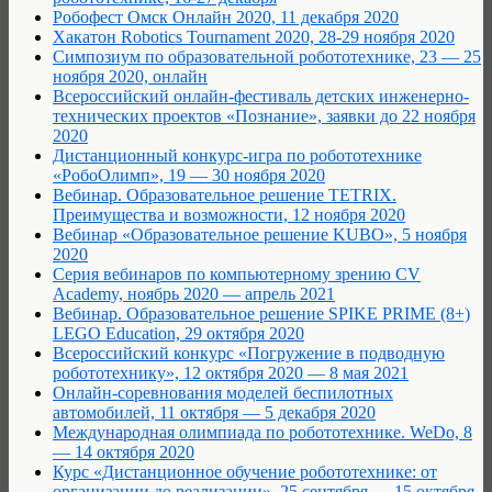
Робофест Омск Онлайн 2020, 11 декабря 2020
Хакатон Robotics Tournament 2020, 28-29 ноября 2020
Cимпозиум по образовательной робототехнике, 23 — 25
ноября 2020, онлайн
Всероссийский онлайн-фестиваль детских инженерно-
технических проектов «Познание», заявки до 22 ноября
2020
Дистанционный конкурс-игра по робототехнике
«РобоОлимп», 19 — 30 ноября 2020
Вебинар. Образовательное решение TETRIX.
Преимущества и возможности, 12 ноября 2020
Вебинар «Образовательное решение KUBO», 5 ноября
2020
Серия вебинаров по компьютерному зрению CV
Academy, ноябрь 2020 — апрель 2021
Вебинар. Образовательное решение SPIKE PRIME (8+)
LEGO Education, 29 октября 2020
Всероссийский конкурс «Погружение в подводную
робототехнику», 12 октября 2020 — 8 мая 2021
Онлайн-соревнования моделей беспилотных
автомобилей, 11 октября — 5 декабря 2020
Международная олимпиада по робототехнике. WeDo, 8
— 14 октября 2020
Курс «Дистанционное обучение робототехнике: от
организации до реализации», 25 сентября — 15 октября