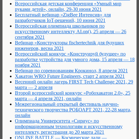
Всероссийская детская конференция «Умный мир
руками детей», онлайн, 29-30 июня 2021
Бесплатный вебинар «ZigBee Интенсив» для
разработчиков IoT-решений, 10 июня 2021
Всероссийская олимпиада школьников по
искусственному интеллекту AI.on(), 25 апреля — 26
сентября 2021
Вебинар «Конструкторы fischertechnik для будущих
инженеров, весна 2021
Всероссийский конкурс «Конструируй будущее» по
разработке устройства для умного дома, 15 апреля — 18
ноября 2021
Вебинар по соревнованиям Крокинол, 8 апреля 2021
Хакатон WRO Future Engineers, старт 2 апреля 2021
Весенний онлайн лагерь FIRST Tech Challenge 2021, 29
марта — 2 апреля
Второй всероссийский конкурс «Робохакатон 2.0», 25
марта — 4 апреля 2021, онлайн
Межрегиональный открытый фестиваль научно-
технического творчества РОБОАРТ 2021, 22-28 марта,
онлайн
Олимпиада Университета «Сириус» по
информационным технологиям и искусственному
интеллекту, регистрация до 20 марта 2021
ONLINE BATTLE — Космические дали —