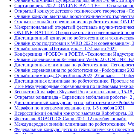
Онлайн-олимпиада СуперЛогик для детей 5-8 лет, 28 апр
Сортировщик_2022 _ONLINE_BATTLE» — Открытые онла
Открытый конкурс детского технического творчества «Л
Онлайн конкурс-выставка робототехнического творчества
Открытые онлайн соревнования по робототехнике ONLI
Межрегиональный открытый фестиваль научно-техническ
ONLINE_BATTLE. Открытые онлайн соревнований по роб
Дистанционный конкурс по робототехнике и техническому
Онлайн курс подготовки к WRO 2022 и соревнованиям, 3
Онлайн конкурс «Пятиминутка», 1-31 марта 2022
Конференция «РОББО» и POETA «Технологии Индустрии 4
Онлайн соревнования Кегельринг WeDo 2.0. ONLINE_BA
Дистанционная олимпиада по робототехнике. Легопроект
Онлайн соревнования по робототехнике «Робофишки 20
Онлайн-олимпиада СуперЛогик-2022, 27 января — 10 фе
Дистанционная олимпиада по робототехнике. Простые ме
7-ые Международные соревнования по цифровым технолог
Бесплатный марафон Skysmart Pro для школьников, 15-18 
Открытая олимпиада «Сервисные мобильные роботы», 2 д
Дистанционный конкурс-игра по робототехнике «РобоОл
Марафон по программированию игр, 1-5 ноября 2021
Всероссийский онлайн конкурс-выставка RoboФорум, 30 
Фестиваль ROBOTICS Camp 2021, 12 октября, онлайн
Международная онлайн олимпиада по робототехнике. We
Федеральный конкурс детских технологических проектов S