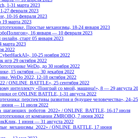
h, 1-31 марта 2023
1-27 февраля 2023
е, 10-16 февраля 2023
 19 марта 2023
тотехнике. Простые механизмы, 18-24 января 2023
боПолигон», 16 января — 10 февраля 2023
онлайн, старт 05 января 2023
4 марта 2023
ря 2022
CyberHackAI», 10-25 ноября 2022
 игр 29 октября 2022
ототехнике WeDo, до 30 ноября 2022
ке, 15 октября — 30 декабря 2022
ке. WeDo 2022, 12-18 октября 2022
22 / ONLINE_BATTLE», 25 сентября 2022
му интеллекту «Поиграй со мной, машина!», 8 — 29 августа 2
ехники от ONLINE BATTLE, 1-31 августа 2022
техника: перспективы развития и будущее человечества», 24–2
0 июня — 11 июля 2022
ка_шагающих_роботов_2022» / ONLINE_BATTLE, 16-17 июля
бототехники от компании ZMROBO, 7 июня 2022
икКлик, 1 июня — 31 августа 2022
селые_механизмы_2022» / ONLINE_BATTLE, 17 июня