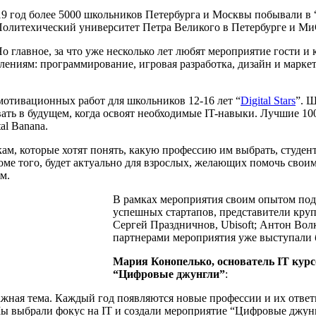
019 год более 5000 школьников Петербурга и Москвы побывали в
олитехический университет Петра Великого в Петербурге и М
о главное, за что уже несколько лет любят мероприятие гости и
лениям: программирование, игровая разработка, дизайн и марке
мотивационных работ для школьников 12-16 лет “
Digital Stars
”. 
вать в будущем, когда освоят необходимые IT-навыки. Лучшие 1
al Banana.
кам, которые хотят понять, какую профессию им выбрать, студ
ме того, будет актуально для взрослых, желающих помочь своим
м.
В рамках мероприятия своим опытом подел
успешных стартапов, представители кру
Сергей Праздничнов, Ubisoft; Антон Волко
партнерами мероприятия уже выступали б
Мария Конопелько, основатель IT курсо
“Цифровые джунгли”
:
ажная тема. Каждый год появляются новые профессии и их ответв
ы выбрали фокус на IT и создали мероприятие “Цифровые джунг