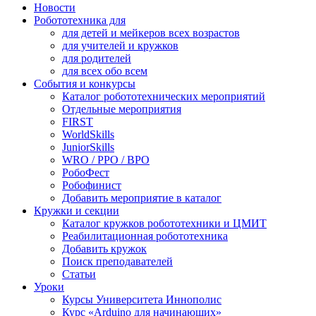
Новости
Робототехника для
для детей и мейкеров всех возрастов
для учителей и кружков
для родителей
для всех обо всем
События и конкурсы
Каталог робототехнических мероприятий
Отдельные мероприятия
FIRST
WorldSkills
JuniorSkills
WRO / РРО / ВРО
РобоФест
Робофинист
Добавить мероприятие в каталог
Кружки и секции
Каталог кружков робототехники и ЦМИТ
Реабилитационная робототехника
Добавить кружок
Поиск преподавателей
Статьи
Уроки
Курсы Университета Иннополис
Курс «Arduino для начинающих»