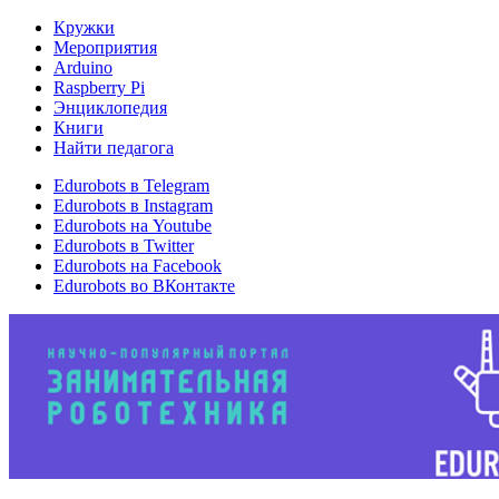
Кружки
Мероприятия
Arduino
Raspberry Pi
Энциклопедия
Книги
Найти педагога
Edurobots в Telegram
Edurobots в Instagram
Edurobots на Youtube
Edurobots в Twitter
Edurobots на Facebook
Edurobots во ВКонтакте