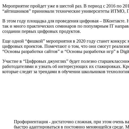
Мероприятие пройдет уже в шестой раз. В период с 2016 по 2
“айтишников” принимали технические университеты ИТМО, П
В этом году площадка для проведения цифровая – ВКонтакте. Н
так и много практических семинаров по популярным IT направ
создании первых цифровых продуктов.
Еще одной “фишкой” мероприятия в 2020 году станет конкурс 
цифровых проектов. Помечтают о том, что они смогут реализо
“Основы разработки сайтов” и “Основы разработки игр” в Digit
Участие в “Цифровых джунглях” будет полезно старшеклассни
работодателями и узнать об интересующих их стажировках. Кро
которые следят за трендами в обучении школьников технология
Профориентация - достаточно сложная, при этом очень в
быстро адаптироваться в постоянно меняющейся среде. М