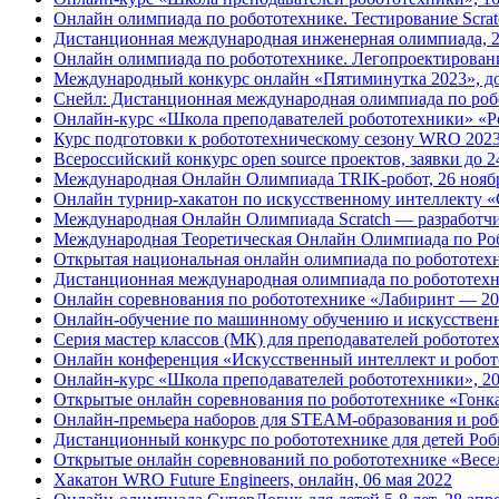
Онлайн олимпиада по робототехнике. Тестирование Scratc
Дистанционная международная инженерная олимпиада, 2
Онлайн олимпиада по робототехнике. Легопроектировани
Международный конкурс онлайн «Пятиминутка 2023», до
Снейл: Дистанционная международная олимпиада по робо
Онлайн-курс «Школа преподавателей робототехники» «Ро
Курс подготовки к робототехническому сезону WRO 2023 
Всероссийский конкурс open source проектов, заявки до 2
Международная Онлайн Олимпиада TRIK-робот, 26 нояб
Онлайн турнир-хакатон по искусственному интеллекту «
Международная Онлайн Олимпиада Scratch — разработчик
Международная Теоретическая Онлайн Олимпиада по Роб
Открытая национальная онлайн олимпиада по робототехни
Дистанционная международная олимпиада по робототехни
Онлайн соревнования по робототехнике «Лабиринт — 20
Онлайн-обучение по машинному обучению и искусственно
Серия мастер классов (МК) для преподавателей роботот
Онлайн конференция «Искусственный интеллект и робото
Онлайн-курс «Школа преподавателей робототехники», 2
Открытые онлайн соревнования по робототехнике «Гон
Онлайн-премьера наборов для STEAM-образования и ро
Дистанционный конкурс по робототехнике для детей Роб
Открытые онлайн соревнований по робототехнике «Ве
Хакатон WRO Future Engineers, онлайн, 06 мая 2022