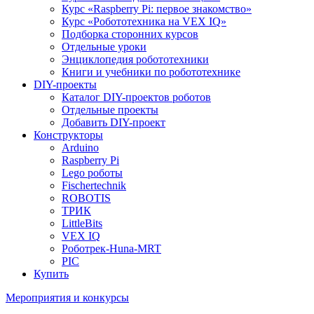
Курс «Raspberry Pi: первое знакомство»
Курс «Робототехника на VEX IQ»
Подборка сторонних курсов
Отдельные уроки
Энциклопедия робототехники
Книги и учебники по робототехнике
DIY-проекты
Каталог DIY-проектов роботов
Отдельные проекты
Добавить DIY-проект
Конструкторы
Arduino
Raspberry Pi
Lego роботы
Fischertechnik
ROBOTIS
ТРИК
LittleBits
VEX IQ
Роботрек-Huna-MRT
PIC
Купить
Мероприятия и конкурсы