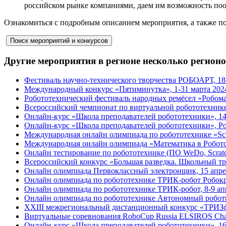
российском рынке компаниями, даем им возможность поо
Ознакомиться с подробным описанием мероприятия, а также по
Другие мероприятия в регионе несколько регион
Фестиваль научно-технического творчества РОБОАРТ, 18
Международный конкурс «Пятиминутка», 1-31 марта 202
Робототехнический фестиваль народных ремёсел «Робома
Всероссийский чемпионат по виртуальной робототехник
Онлайн-курс «Школа преподавателей робототехники», 1
Онлайн-курс «Школа преподавателей робототехники», Р
Международная онлайн олимпиада по робототехнике «Scr
Международная онлайн олимпиада «Математика в Робото
Онлайн тестирование по робототехнике (ПО WeDo, Scratc
Всероссийский конкурс «Большая разведка. Школьный тре
Онлайн олимпиада Первоклассный электронщик, 15 апре
Онлайн олимпиада по робототехнике ТРИК-робот Робокро
Онлайн олимпиада по робототехнике ТРИК-робот, 8-9 ап
Онлайн олимпиада по робототехнике Автономный роботр
XXIII межрегиональный дистанционный конкурс «ТРИЗфо
Виртуальные соревнования RoboCup Russia ELSIROS Chall
Онлайн-курс «Школа преподавателей робототехники», 16