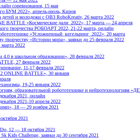
еля — 12 мая 2022
йн соревнования, 15 мая
его БУМ 2022», апрель-июль, Киров
 детей и молодежи с ОВЗ RoboKreativ, 26 марта 2022
NE BATTLE «Космические дали_2022», 17 марта — 24 апреля
ого творчества РОБОАРТ 2022, 21-22 марта, онлайн
ототехнике «Усложненный_кегельринг_2022», 20 марта
 творчеству «Истории мира», заявки до 25 февраля 2022
 марта 2022
.0 в школьном образовании», 28 февраля 2022
TTLE, 27 февраля 2022
ирование, 11-17 февраля 2022
22 ONLINE BATTLE», 30 января
враля
ханизмы, 19-25 января 2022
иям, образовательной робототехнике и нейротехнологиям «ДЕТа
декабря 2021, онлайн
екабря 2021-10 апреля 2022
имп», 18 — 29 ноября 2021
октября 2021
Do, 12 — 18 октября 2021
k Kids Challenge, заявки до 30 сентября 2021