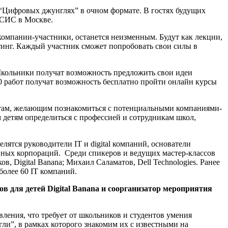
 “Цифровых джунглях” в очном формате. В гостях будущих
иСИС в Москве.
 компании-участники, останется неизменным. Будут как лекции,
тинг. Каждый участник сможет попробовать свои силы в
Школьники получат возможность предложить свои идеи
00 работ получат возможность бесплатно пройти онлайн курсы
ентам, желающим познакомиться с потенциальными компаниями-
 детям определиться с профессией и сотрудникам школ,
ятся руководители IT и digital компаний, основатели
пных корпораций. Среди спикеров и ведущих мастер-классов
в, Digital Banana; Михаил Саламатов, Dell Technologies. Ранее
олее 60 IT компаний.
в для детей Digital Banana и соорганизатор мероприятия
ления, что требует от школьников и студентов умения
ли”, в рамках которого знакомим их с известными на