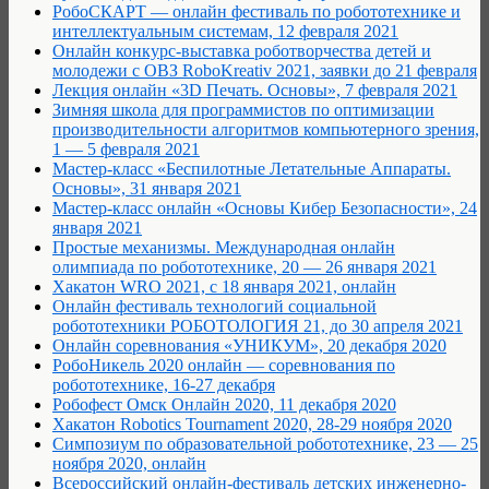
РобоCКАРТ — онлайн фестиваль по робототехнике и
интеллектуальным системам, 12 февраля 2021
Онлайн конкурс-выставка роботворчества детей и
молодежи с ОВЗ RoboKreativ 2021, заявки до 21 февраля
Лекция онлайн «3D Печать. Основы», 7 февраля 2021
Зимняя школа для программистов по оптимизации
производительности алгоритмов компьютерного зрения,
1 — 5 февраля 2021
Мастер-класс «Беспилотные Летательные Аппараты.
Основы», 31 января 2021
Мастер-класс онлайн «Основы Кибер Безопасности», 24
января 2021
Простые механизмы. Международная онлайн
олимпиада по робототехнике, 20 — 26 января 2021
Хакатон WRO 2021, с 18 января 2021, онлайн
Онлайн фестиваль технологий социальной
робототехники РОБОТОЛОГИЯ 21, до 30 апреля 2021
Онлайн соревнования «УНИКУМ», 20 декабря 2020
РобоНикель 2020 онлайн — соревнования по
робототехнике, 16-27 декабря
Робофест Омск Онлайн 2020, 11 декабря 2020
Хакатон Robotics Tournament 2020, 28-29 ноября 2020
Cимпозиум по образовательной робототехнике, 23 — 25
ноября 2020, онлайн
Всероссийский онлайн-фестиваль детских инженерно-