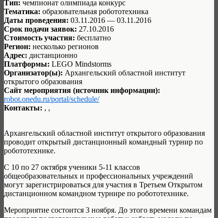
Тип:
чемпионат олимпиада конкурс
Тематика:
образовательная робототехника
Даты проведения:
03.11.2016 — 03.11.2016
Срок подачи заявок:
27.10.2016
Стоимость участия:
бесплатно
Регион:
несколько регионов
Адрес:
дистанционно
Платформы:
LEGO Mindstorms
Организатор(ы):
Архангельский областной институт
открытого образования
Сайт мероприятия (источник информации):
robot.onedu.ru/portal/schedule/
Контакты:
, ,
Архангельский областной институт открытого образования
проводит открытый дистанционный командный турнир по
робототехнике.
С 10 по 27 октября ученики 5-11 классов
общеобразовательных и профессиональных учреждений
могут зарегистрироваться для участия в Третьем Открытом
дистанционном командном турнире по робототехнике.
Мероприятие состоится 3 ноября. До этого времени командам