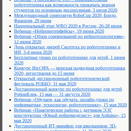
робототехника как возможность прокачать знания
студентов по основным дисциплинам, 3 июля 2020
Международный симпозиум RoboCup 2020, Бордо,
Франция, 29 июня
Национальный этап WRO 2020 в России, 26-28 июня
Вебинар «Нейроинтерфейсы», 19 июня 2020
Вебинар «Обзор соревнований по нейротехнологиям»,
12 июня 2020
День открытых дверей Сколтеха по робототехнике и
ИИ, 3-4 июня 2020
Бесплатные уроки по робототехнике для детей, 1 июня
2020
Конкурс ИнтЭРА — морская надводная робототехника
2020, регистрация до 15 июня
Открытый дистанционный робототехнический
фестиваль РОББО, 31 мая 2020
Дистанционный конкурс по робототехнике для детей
РобикКлик, 15 мая — 31 августа 2020
Вебинар «Обучаем, как обучать: онлайн-уроки по
информатике, технологии, робототехнике», 15 мая 2020
Вебинар «Практические работы с датчиком ЭЭГ
конструктора «Юный нейромоделист» для Arduino», 15
мая 2020
Дистанционный ИТ-марафон для школьников: 3D-