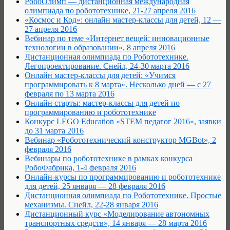
РобоОлимп — дистанционная международная
олимпиада по робототехнике, 21-27 апреля 2016
«Космос и Код»: онлайн мастер-классы для детей, 12 —
27 апреля 2016
Вебинар по теме «Интернет вещей: инновационные
технологии в образовании», 8 апреля 2016
Дистанционная олимпиада по Робототехнике.
Легопроектирование. Снейл, 24-30 марта 2016
Онлайн мастер-классы для детей: «Учимся
программировать к 8 марта». Несколько дней — с 27
февраля по 13 марта 2016
Онлайн старты: мастер-классы для детей по
программированию и робототехнике
Конкурс LEGO Education «STEM педагог 2016», заявки
до 31 марта 2016
Вебинар «Робототехнический конструктор MGBot», 2
февраля 2016
Вебинары по робототехнике в рамках конкурса
РобоФабрика, 1-4 февраля 2016
Онлайн-курсы по программированию и робототехнике
для детей, 25 января — 28 февраля 2016
Дистанционная олимпиада по Робототехнике. Простые
механизмы. Снейл, 22-28 января 2016
Дистанционный курс «Моделирование автономных
транспортных средств», 14 января — 28 марта 2016