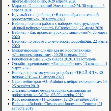
программированию, 8-29 апреля 2020
Марафон Online знаний ЭлектроникУМ, 30 марта — 5
апреля 2020
Круглый стол (вебинар) «Вызовы образовательной
робототехнике», 28 марта 2020
Вебинар: основы работы с набором-конструктором
«Юный нейромоделист» BiTronics Lab, 27 марта 2020
Вебинар «Как провести урок дистанционно?», 25 марта
2020
Вебинар по работе с симулятором CoppeliaSim, 22 марта
2020
Международная олимпиада по Робототехнике
«Легопроектирование», 20-26 февраля 2020
РобоФест-Крым, 25-26 января 2020, Севастополь
Онлайн-соревнование «Танцы роботов», 13 января — 1
марта 2020
Конкурс проектов умных устройств «ТВОЙ:BIT», 30
ноября 2019 — 15 апреля 2020
Серия вебинаров «От Arduino к нейротехнологиям», 14-
25 октября 2019
Дистанционная международная олимпиада по
робототехнике. WeDo, 03-09 октября 2019
Курс вебинаров «IT-словарь», 12-26 сентября 2019
Вебинар «Robotics Clusters and Innovation Centers», 21
августа 2019