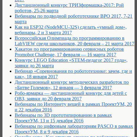
Дистанционный конкурс ТРИЗформашка-2017: Рой
роботов, 25-26 марта
Вебинары по подводной робототехнике ВРО 2017, 7-21
марта
Как на ESP32 (NodeMCU-32S) сделать «умный дом»,
вебинары, 2 и 3 марта 2017
Всероссийская Олимпиада по программированию в
LabVIEW среди школьников, 20 февраля – 21 марта 2017
Хакатон по программированию сервисных роботов
Promobot Challenge, 17 февраля — 16 марта 2017
Конкурс LEGO Education «STEM-педагог 2017 года»,
заявки до 26 марта
Вебинар «Соревнования по робототехнике: зачем, где и
как», 18 января 2017
Дистанционный конкурс методических разработок по
«Битве Големов», 12 января — 3 февраля 2017
Робо-ярмарка — дистанционный конкурс для детей с
ОВЗ, заявки до 20 февраля 2017
Вебинары по Интернету вещей в рамках ПроектУМ, 20
и 22 декабря 2016
Вебинары по 3D прототипированию в рамках
ПроектУМ, 13 и 15 декабря 2016
Вебинары по цифровым лабораториям PASCO в рамках
ПроектУМ, 8 и 9 декабря 2016