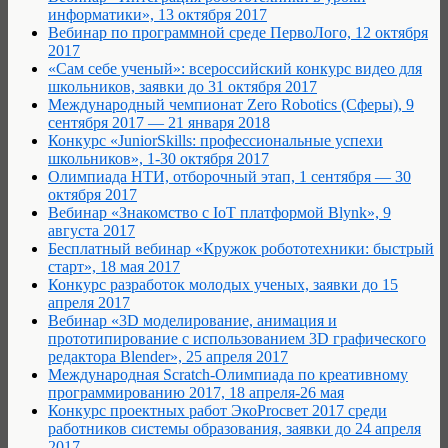
информатики», 13 октября 2017
Вебинар по программной среде ПервоЛого, 12 октября
2017
«Сам себе ученый»: всероссийский конкурс видео для
школьников, заявки до 31 октября 2017
Международный чемпионат Zero Robotics (Сферы), 9
сентября 2017 — 21 января 2018
Конкурс «JuniorSkills: профессиональные успехи
школьников», 1-30 октября 2017
Олимпиада НТИ, отборочный этап, 1 сентября — 30
октября 2017
Вебинар «Знакомство с IoT платформой Blynk», 9
августа 2017
Бесплатный вебинар «Кружок робототехники: быстрый
старт», 18 мая 2017
Конкурс разработок молодых ученых, заявки до 15
апреля 2017
Вебинар «3D моделирование, анимация и
прототипирование с использованием 3D графического
редактора Blender», 25 апреля 2017
Международная Scratch-Олимпиада по креативному
программированию 2017, 18 апреля-26 мая
Конкурс проектных работ ЭкоProсвет 2017 среди
работников системы образования, заявки до 24 апреля
2017