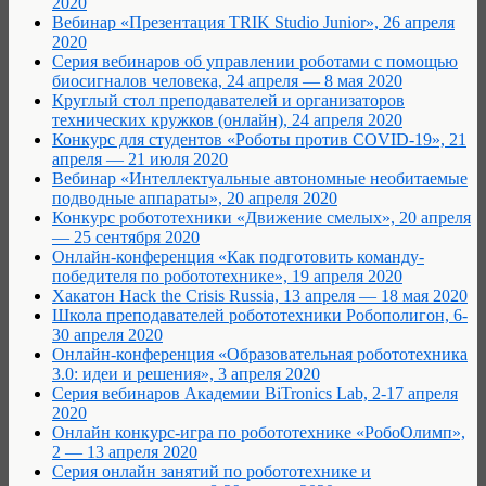
2020
Вебинар «Презентация TRIK Studio Junior», 26 апреля
2020
Cерия вебинаров об управлении роботами с помощью
биосигналов человека, 24 апреля — 8 мая 2020
Круглый стол преподавателей и организаторов
технических кружков (онлайн), 24 апреля 2020
Конкурс для студентов «Роботы против COVID-19», 21
апреля — 21 июля 2020
Вебинар «Интеллектуальные автономные необитаемые
подводные аппараты», 20 апреля 2020
Конкурс робототехники «Движение смелых», 20 апреля
— 25 сентября 2020
Онлайн-конференция «Как подготовить команду-
победителя по робототехнике», 19 апреля 2020
Хакатон Hack the Crisis Russia, 13 апреля — 18 мая 2020
Школа преподавателей робототехники Робополигон, 6-
30 апреля 2020
Онлайн-конференция «Образовательная робототехника
3.0: идеи и решения», 3 апреля 2020
Серия вебинаров Академии BiTronics Lab, 2-17 апреля
2020
Онлайн конкурс-игра по робототехнике «РобоОлимп»,
2 — 13 апреля 2020
Серия онлайн занятий по робототехнике и