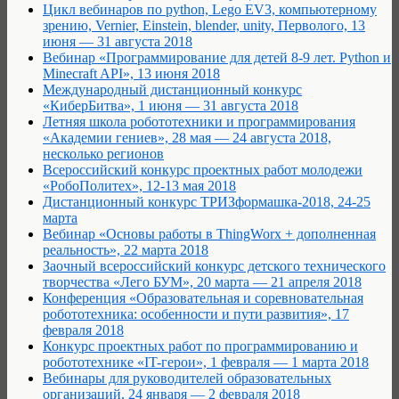
Цикл вебинаров по python, Lego EV3, компьютерному
зрению, Vernier, Einstein, blender, unity, Перволого, 13
июня — 31 августа 2018
Вебинар «Программирование для детей 8-9 лет. Python и
Minecraft API», 13 июня 2018
Международный дистанционный конкурс
«КиберБитва», 1 июня — 31 августа 2018
Летняя школа робототехники и программирования
«Академии гениев», 28 мая — 24 августа 2018,
несколько регионов
Всероссийский конкурс проектных работ молодежи
«РобоПолитех», 12-13 мая 2018
Дистанционный конкурс ТРИЗформашка-2018, 24-25
марта
Вебинар «Основы работы в ThingWorx + дополненная
реальность», 22 марта 2018
Заочный всероссийский конкурс детского технического
творчества «Лего БУМ», 20 марта — 21 апреля 2018
Конференция «Образовательная и соревновательная
робототехника: особенности и пути развития», 17
февраля 2018
Конкурс проектных работ по программированию и
робототехнике «IT-герои», 1 февраля — 1 марта 2018
Вебинары для руководителей образовательных
организаций, 24 января — 2 февраля 2018