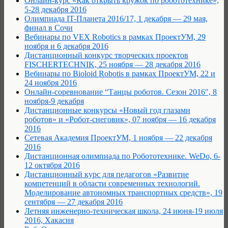
Онлайн-курс «Как открыть кружок по робототехнике»,
5-28 декабря 2016
Олимпиада IT-Планета 2016/17, 1 декабря — 29 мая,
финал в Сочи
Вебинары по VEX Robotics в рамках ПроектУМ, 29
ноября и 6 декабря 2016
Дистанционный конкурс творческих проектов
FISCHERTECHNIK, 25 ноября — 28 декабря 2016
Вебинары по Bioloid Robotis в рамках ПроектУМ, 22 и
24 ноября 2016
Онлайн-соревнование “Танцы роботов. Сезон 2016″, 8
ноября-9 декабря
Дистанционные конкурсы «Новый год глазами
роботов» и «Робот-снеговик», 07 ноября — 16 декабря
2016
Сетевая Академия ПроектУМ, 1 ноября — 22 декабря
2016
Дистанционная олимпиада по Робототехнике. WeDo, 6-
12 октября 2016
Дистанционный курс для педагогов «Развитие
компетенций в области современных технологий.
Моделирование автономных транспортных средств», 19
сентября — 27 декабря 2016
Летняя инженерно-техническая школа, 24 июня-19 июля
2016, Хакасия