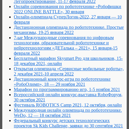
Легопроектирование, 11-17 февраля 2022
Онлайн соревнования по робототехнике «Робофишки
2022 ONLINE BATTLE», 30 января
Онлайн-олимпиада СуперЛогик-2022, 27 января — 10
февраля
Дистанционная олимпиада по робототехнике. Простые
механизмы, 19-25 января 2022
7-ые Международные соревнования по цифровым
технологиям, образовательной робототехнике и
нейротехнологиям «ДЕТалька – 2021», 15 января-15
февраля 2022
Бесплатный марафон Skysmart Pro для школьников, 15-
18 декабря 2021, онлайн
Открытая олимпиада «Сервисные мобильные роботы»,
2 декабря 2021-10 апреля 2022
Дистанционный конкурс-игра по робототехнике
«РобоОлимп», 18 — 29 ноября 2021
Марафон по программированию игр, 1-5 ноября 2021
Всероссийский онлайн конкурс-выставка RoboФорум,
30 октября 2021
Фестиваль ROBOTICS Camp 2021, 12 октября, онлайн
Международная онлайн олимпиада по робототехнике.
WeDo, 12 — 18 октября 2021
Федеральный конкурс детских технологических
проектов Sk Kids Challenge, заявки до 30 сентября 2021