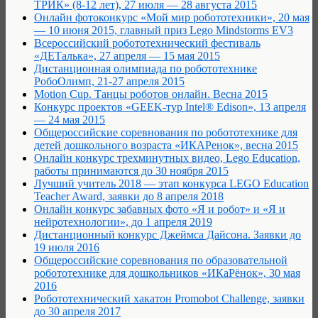
ТРИК» (8-12 лет), 27 июля — 28 августа 2015
Онлайн фотоконкурс «Мой мир робототехники», 20 мая
— 10 июня 2015, главный приз Lego Mindstorms EV3
Всероссийский робототехнический фестиваль
«ДЕТалька», 27 апреля — 15 мая 2015
Дистанционная олимпиада по робототехнике
РобоОлимп, 21-27 апреля 2015
Motion Cup. Танцы роботов онлайн. Весна 2015
Конкурс проектов «GEEK-тур Intel® Edison», 13 апреля
— 24 мая 2015
Общероссийские соревнования по робототехнике для
детей дошкольного возраста «ИКАРенок», весна 2015
Онлайн конкурс трехминутных видео, Lego Education,
работы принимаются до 30 ноября 2015
Лучший учитель 2018 — этап конкурса LEGO Education
Teacher Award, заявки до 8 апреля 2018
Онлайн конкурс забавных фото «Я и робот» и «Я и
нейротехнологии», до 1 апреля 2019
Дистанционный конкурс Джеймса Дайсона. Заявки до
19 июля 2016
Общероссийские соревнования по образовательной
робототехнике для дошкольников «ИКаРёнок», 30 мая
2016
Робототехнический хакатон Promobot Сhallenge, заявки
до 30 апреля 2017