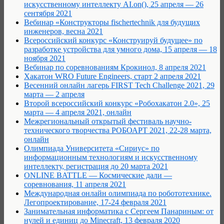
искусственному интеллекту AI.on(), 25 апреля — 26
сентября 2021
Вебинар «Конструкторы fischertechnik для будущих
инженеров, весна 2021
Всероссийский конкурс «Конструируй будущее» по
разработке устройства для умного дома, 15 апреля — 18
ноября 2021
Вебинар по соревнованиям Крокинол, 8 апреля 2021
Хакатон WRO Future Engineers, старт 2 апреля 2021
Весенний онлайн лагерь FIRST Tech Challenge 2021, 29
марта — 2 апреля
Второй всероссийский конкурс «Робохакатон 2.0», 25
марта — 4 апреля 2021, онлайн
Межрегиональный открытый фестиваль научно-
технического творчества РОБОАРТ 2021, 22-28 марта,
онлайн
Олимпиада Университета «Сириус» по
информационным технологиям и искусственному
интеллекту, регистрация до 20 марта 2021
ONLINE BATTLE — Космические дали —
соревнования, 11 апреля 2021
Международная онлайн олимпиада по робототехнике.
Легопроектирование, 17-24 февраля 2021
Занимательная информатика с Сергеем Панариным: от
нулей и единиц до Minecraft, 13 февраля 2020