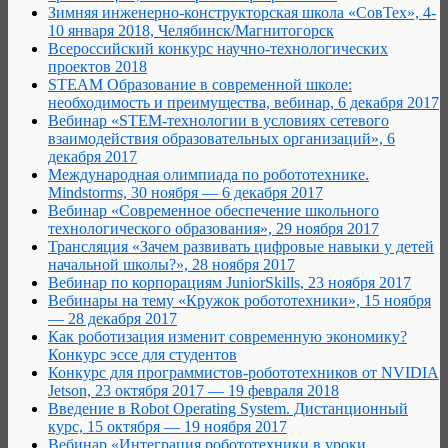
Зимняя инженерно-конструкторская школа «СовТех», 4-
10 января 2018, Челябинск/Магнитогорск
Всероссийский конкурс научно-технологических
проектов 2018
STEAM Образование в современной школе:
необходимость и преимущества, вебинар, 6 декабря 2017
Вебинар «STEM-технологии в условиях сетевого
взаимодействия образовательных организаций», 6
декабря 2017
Международная олимпиада по робототехнике.
Mindstorms, 30 ноября — 6 декабря 2017
Вебинар «Современное обеспечение школьного
технологического образования», 29 ноября 2017
Трансляция «Зачем развивать цифровые навыки у детей
начальной школы?», 28 ноября 2017
Вебинар по корпорациям JuniorSkills, 23 ноября 2017
Вебинары на тему «Кружок робототехники», 15 ноября
— 28 декабря 2017
Как роботизация изменит современную экономику?
Конкурс эссе для студентов
Конкурс для программистов-робототехников от NVIDIA
Jetson, 23 октября 2017 — 19 февраля 2018
Введение в Robot Operating System. Дистанционный
курс, 15 октября — 19 ноября 2017
Вебинар «Интеграция робототехники в уроки