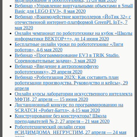
моделирование и робототехника, 11-28 мая 2020
Вебинар «Управление виртуальными объектами в Small
Basic для LEGO EV3», 8 мая 2020
Вебинар «Взаимодействие контроллеров «ЙоТик 32» с
отечественной интернет-платформой GreenPL IoT», 7
мая 2020
Онлайн чемпионат по робототехнике на кубок «Школы
информатики ВЕКТОР++», до 14 июня 2020
Бесплатные онлайн уроки по робототехнике «Лиги
роботов», 4-6 мая 2020
Вебинар «Программирование EV3 в TRIK Studio.
Соревновательные задачи», 3 мая 2020
Вебинар «Введение в антропоморфную
робототехнику», 29 апреля 2020
Вебинар «Роботизация 202Х: Как составить план
роботизации производства. Руководство и кейсы», 29
апреля
Онлайн курсы лаборатории искусственного интеллекта
МФТИ, 27 апреля — 15 июня 2020
Дистанционный конкурс по программированию на
SCRATCH «Робит-Баттл», 4-15 мая 2020
Конструирование без конструктора? Школа
преподавателей № 2, 27 апреля – 21 мая 2020
Робототехнический онлайн сезон
#СИДИМДОМА_НЕГРУСТИМ, 27 апреля — 24 мая