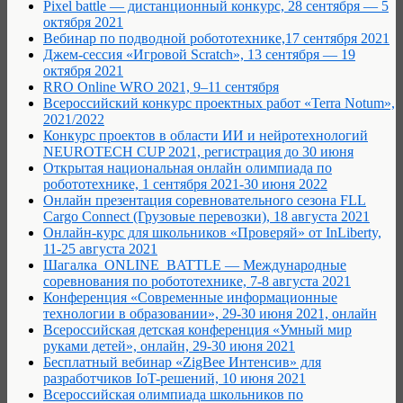
Pixel battle — дистанционный конкурс, 28 сентября — 5
октября 2021
Вебинар по подводной робототехнике,17 сентября 2021
Джем-сессия «Игровой Scratch», 13 сентября — 19
октября 2021
RRO Online WRO 2021, 9–11 сентября
Всероссийский конкурс проектных работ «Terra Notum»,
2021/2022
Конкурс проектов в области ИИ и нейротехнологий
NEUROTECH CUP 2021, регистрация до 30 июня
Открытая национальная онлайн олимпиада по
робототехнике, 1 сентября 2021-30 июня 2022
Онлайн презентация соревновательного сезона FLL
Cargo Connect (Грузовые перевозки), 18 августа 2021
Онлайн-курс для школьников «Проверяй» от InLiberty,
11-25 августа 2021
Шагалка_ONLINE_BATTLE — Международные
соревнования по робототехнике, 7-8 августа 2021
Конференция «Современные информационные
технологии в образовании», 29-30 июня 2021, онлайн
Всероссийская детская конференция «Умный мир
руками детей», онлайн, 29-30 июня 2021
Бесплатный вебинар «ZigBee Интенсив» для
разработчиков IoT-решений, 10 июня 2021
Всероссийская олимпиада школьников по