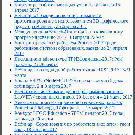
Конкурс разработок молодых ученых, заявки до 15
апреля 2017
Вебинар «3D моделирование, анимация и
прототипирование с использованием 3D графического
редактора Blender», 25 апреля 2017
Международная Scratch-Олимпиада по креативному
программированию 2017, 18 апреля-26 мая
Конкурс проектных работ ЭкоProсвет 2017 среди
работников системы образования, заявки до 24 апреля
2017
Дистанционный конкурс ТРИЗформашка-2017: Рой
роботов, 25-26 марта
Вебинары по подводной робототехнике ВРО 2017, 7-21
марта
Как на ESP32 (NodeMCU-32S) сделать «умный дом»,
вебинары, 2 и 3 марта 2017
Всероссийская Олимпиада по программированию в
LabVIEW среди школьников, 20 февраля – 21 марта 2017
Хакатон по программированию сервисных роботов
Promobot Challenge, 17 февраля — 16 марта 2017
Конкурс LEGO Education «STEM-педагог 2017 года»,
заявки до 26 марта
Вебинар «Соревнования по робототехнике: зачем, где и
как», 18 января 2017
Дистанционный конкурс методических разработок по