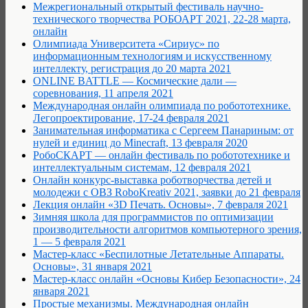
Межрегиональный открытый фестиваль научно-
технического творчества РОБОАРТ 2021, 22-28 марта,
онлайн
Олимпиада Университета «Сириус» по
информационным технологиям и искусственному
интеллекту, регистрация до 20 марта 2021
ONLINE BATTLE — Космические дали —
соревнования, 11 апреля 2021
Международная онлайн олимпиада по робототехнике.
Легопроектирование, 17-24 февраля 2021
Занимательная информатика с Сергеем Панариным: от
нулей и единиц до Minecraft, 13 февраля 2020
РобоCКАРТ — онлайн фестиваль по робототехнике и
интеллектуальным системам, 12 февраля 2021
Онлайн конкурс-выставка роботворчества детей и
молодежи с ОВЗ RoboKreativ 2021, заявки до 21 февраля
Лекция онлайн «3D Печать. Основы», 7 февраля 2021
Зимняя школа для программистов по оптимизации
производительности алгоритмов компьютерного зрения,
1 — 5 февраля 2021
Мастер-класс «Беспилотные Летательные Аппараты.
Основы», 31 января 2021
Мастер-класс онлайн «Основы Кибер Безопасности», 24
января 2021
Простые механизмы. Международная онлайн