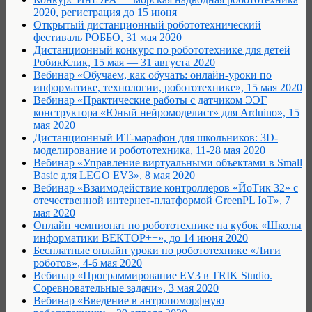
2020, регистрация до 15 июня
Открытый дистанционный робототехнический
фестиваль РОББО, 31 мая 2020
Дистанционный конкурс по робототехнике для детей
РобикКлик, 15 мая — 31 августа 2020
Вебинар «Обучаем, как обучать: онлайн-уроки по
информатике, технологии, робототехнике», 15 мая 2020
Вебинар «Практические работы с датчиком ЭЭГ
конструктора «Юный нейромоделист» для Arduino», 15
мая 2020
Дистанционный ИТ-марафон для школьников: 3D-
моделирование и робототехника, 11-28 мая 2020
Вебинар «Управление виртуальными объектами в Small
Basic для LEGO EV3», 8 мая 2020
Вебинар «Взаимодействие контроллеров «ЙоТик 32» с
отечественной интернет-платформой GreenPL IoT», 7
мая 2020
Онлайн чемпионат по робототехнике на кубок «Школы
информатики ВЕКТОР++», до 14 июня 2020
Бесплатные онлайн уроки по робототехнике «Лиги
роботов», 4-6 мая 2020
Вебинар «Программирование EV3 в TRIK Studio.
Соревновательные задачи», 3 мая 2020
Вебинар «Введение в антропоморфную