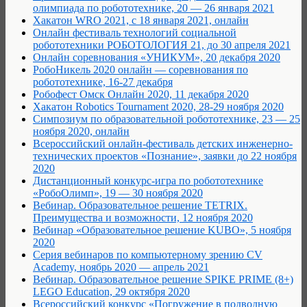
олимпиада по робототехнике, 20 — 26 января 2021
Хакатон WRO 2021, с 18 января 2021, онлайн
Онлайн фестиваль технологий социальной
робототехники РОБОТОЛОГИЯ 21, до 30 апреля 2021
Онлайн соревнования «УНИКУМ», 20 декабря 2020
РобоНикель 2020 онлайн — соревнования по
робототехнике, 16-27 декабря
Робофест Омск Онлайн 2020, 11 декабря 2020
Хакатон Robotics Tournament 2020, 28-29 ноября 2020
Cимпозиум по образовательной робототехнике, 23 — 25
ноября 2020, онлайн
Всероссийский онлайн-фестиваль детских инженерно-
технических проектов «Познание», заявки до 22 ноября
2020
Дистанционный конкурс-игра по робототехнике
«РобоОлимп», 19 — 30 ноября 2020
Вебинар. Образовательное решение TETRIX.
Преимущества и возможности, 12 ноября 2020
Вебинар «Образовательное решение KUBO», 5 ноября
2020
Серия вебинаров по компьютерному зрению CV
Academy, ноябрь 2020 — апрель 2021
Вебинар. Образовательное решение SPIKE PRIME (8+)
LEGO Education, 29 октября 2020
Всероссийский конкурс «Погружение в подводную