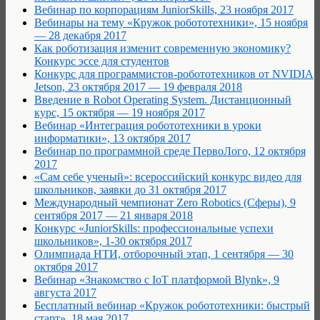
Вебинар по корпорациям JuniorSkills, 23 ноября 2017
Вебинары на тему «Кружок робототехники», 15 ноября
— 28 декабря 2017
Как роботизация изменит современную экономику?
Конкурс эссе для студентов
Конкурс для программистов-робототехников от NVIDIA
Jetson, 23 октября 2017 — 19 февраля 2018
Введение в Robot Operating System. Дистанционный
курс, 15 октября — 19 ноября 2017
Вебинар «Интеграция робототехники в уроки
информатики», 13 октября 2017
Вебинар по программной среде ПервоЛого, 12 октября
2017
«Сам себе ученый»: всероссийский конкурс видео для
школьников, заявки до 31 октября 2017
Международный чемпионат Zero Robotics (Сферы), 9
сентября 2017 — 21 января 2018
Конкурс «JuniorSkills: профессиональные успехи
школьников», 1-30 октября 2017
Олимпиада НТИ, отборочный этап, 1 сентября — 30
октября 2017
Вебинар «Знакомство с IoT платформой Blynk», 9
августа 2017
Бесплатный вебинар «Кружок робототехники: быстрый
старт», 18 мая 2017