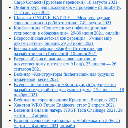
Cargo Connect (Грузовые перевозки), 18 августа 2021
Онлайн-курс для школьников «Проверяй» от InLiberty,
11-25 августа 2021
Шагалка_ONLINE_BATTLE — Международные
соревнования по робототехнике, 7-8 августа 2021
Конференция «Современные информационные
технологии в образовании», 29-30 июня 2021, онлайн
Всероссийская детская конференция «Умный мир
руками детей», онлайн, 29-30 июня 2021
Бесплатный вебинар «ZigBee Интенсив» для
разработчиков IoT-решений, 10 июня 2021
Всероссийская олимпиада школьников по
искусственному интеллекту AI.on(), 25 апреля — 26
сентября 2021
Вебинар «Конструкторы fischertechnik для будущих
инженеров, весна 2021
Всероссийский конкурс «Конструируй будущее» по
разработке устройства для умного дома, 15 апреля — 18
ноября 2021
Вебинар по соревнованиям Крокинол, 8 апреля 2021
Хакатон WRO Future Engineers, старт 2 апреля 2021
Весенний онлайн лагерь FIRST Tech Challenge 2021, 29
марта — 2 апреля
Второй всероссийский конкурс «Робохакатон 2.0», 25
марта — 4 апреля 2021, онлайн