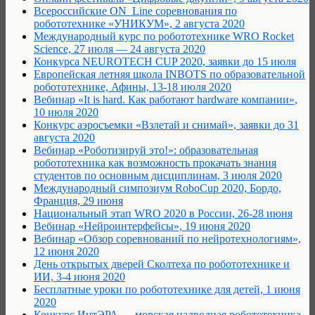
Всероссийские ON_Line соревнования по
робототехнике «УНИКУМ», 2 августа 2020
Международный курс по робототехнике WRO Rocket
Science, 27 июля — 24 августа 2020
Конкурса NEUROTECH CUP 2020, заявки до 15 июля
Европейская летняя школа INBOTS по образовательной
робототехнике, Афины, 13-18 июля 2020
Вебинар «It is hard. Как работают hardware компании»,
10 июля 2020
Конкурс аэросъемки «Взлетай и снимай», заявки до 31
августа 2020
Вебинар «Роботизируй это!»: образовательная
робототехника как возможность прокачать знания
студентов по основным дисциплинам, 3 июля 2020
Международный симпозиум RoboCup 2020, Бордо,
Франция, 29 июня
Национальный этап WRO 2020 в России, 26-28 июня
Вебинар «Нейроинтерфейсы», 19 июня 2020
Вебинар «Обзор соревнований по нейротехнологиям»,
12 июня 2020
День открытых дверей Сколтеха по робототехнике и
ИИ, 3-4 июня 2020
Бесплатные уроки по робототехнике для детей, 1 июня
2020
Конкурс ИнтЭРА — морская надводная робототехника