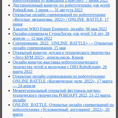
робототехники от компании ZMROBO, 7 июня 2022
Дистанционный конкурс по робототехнике для детей
РобикКлик, 1 июня — 31 августа 2022
Открытые онлайн соревнований по робототехнике
«Веселые_механизмы_2022» / ONLINE_BATTLE, 17
июня
Хакатон WRO Future Engineers, онлайн, 06 мая 2022
Онлайн-олимпиада СуперЛогик для детей 5-8 лет, 28
апреля — 12 мая 2022
Сортировщик_2022 _ONLINE_BATTLE» — Открытые
онлайн соревнования, 15 мая
Открытый конкурс детского технического творчества
«Лего БУМ 2022», апрель-июль, Киров
Онлайн конкурс-выставка робототехнического
творчества детей и молодежи с ОВЗ RoboKreativ, 26
марта 2022
Открытые онлайн соревнования по робототехнике
ONLINE BATTLE «Космические дали_2022», 17 марта
— 24 апреля
Межрегиональный открытый фестиваль научно-
технического творчества РОБОАРТ 2022, 21-22 марта,
онлайн
ONLINE_BATTLE. Открытые онлайн соревнований по
робототехнике «Усложненный_кегельринг_2022», 20
марта