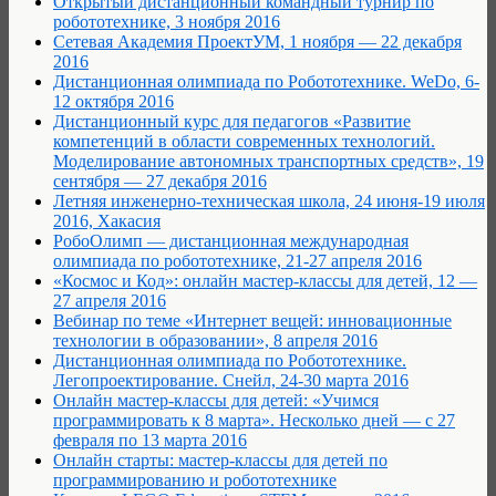
Открытый дистанционный командный турнир по
робототехнике, 3 ноября 2016
Сетевая Академия ПроектУМ, 1 ноября — 22 декабря
2016
Дистанционная олимпиада по Робототехнике. WeDo, 6-
12 октября 2016
Дистанционный курс для педагогов «Развитие
компетенций в области современных технологий.
Моделирование автономных транспортных средств», 19
сентября — 27 декабря 2016
Летняя инженерно-техническая школа, 24 июня-19 июля
2016, Хакасия
РобоОлимп — дистанционная международная
олимпиада по робототехнике, 21-27 апреля 2016
«Космос и Код»: онлайн мастер-классы для детей, 12 —
27 апреля 2016
Вебинар по теме «Интернет вещей: инновационные
технологии в образовании», 8 апреля 2016
Дистанционная олимпиада по Робототехнике.
Легопроектирование. Снейл, 24-30 марта 2016
Онлайн мастер-классы для детей: «Учимся
программировать к 8 марта». Несколько дней — с 27
февраля по 13 марта 2016
Онлайн старты: мастер-классы для детей по
программированию и робототехнике