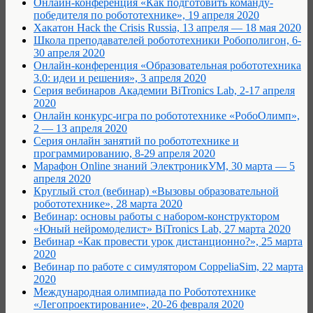
Онлайн-конференция «Как подготовить команду-
победителя по робототехнике», 19 апреля 2020
Хакатон Hack the Crisis Russia, 13 апреля — 18 мая 2020
Школа преподавателей робототехники Робополигон, 6-
30 апреля 2020
Онлайн-конференция «Образовательная робототехника
3.0: идеи и решения», 3 апреля 2020
Серия вебинаров Академии BiTronics Lab, 2-17 апреля
2020
Онлайн конкурс-игра по робототехнике «РобоОлимп»,
2 — 13 апреля 2020
Серия онлайн занятий по робототехнике и
программированию, 8-29 апреля 2020
Марафон Online знаний ЭлектроникУМ, 30 марта — 5
апреля 2020
Круглый стол (вебинар) «Вызовы образовательной
робототехнике», 28 марта 2020
Вебинар: основы работы с набором-конструктором
«Юный нейромоделист» BiTronics Lab, 27 марта 2020
Вебинар «Как провести урок дистанционно?», 25 марта
2020
Вебинар по работе с симулятором CoppeliaSim, 22 марта
2020
Международная олимпиада по Робототехнике
«Легопроектирование», 20-26 февраля 2020