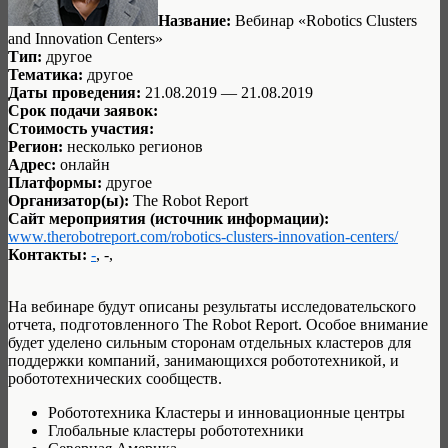
Название:
Вебинар «Robotics Clusters
and Innovation Centers»
Тип:
другое
Тематика:
другое
Даты проведения:
21.08.2019 — 21.08.2019
Срок подачи заявок:
Стоимость участия:
Регион:
несколько регионов
Адрес:
онлайн
Платформы:
другое
Организатор(ы):
The Robot Report
Сайт мероприятия (источник информации):
www.therobotreport.com/robotics-clusters-innovation-centers/
Контакты:
-
, -,
На вебинаре будут описаны результаты исследовательского
отчета, подготовленного The Robot Report. Особое внимание
будет уделено сильным сторонам отдельных кластеров для
поддержки компаний, занимающихся робототехникой, и
робототехнических сообществ.
Робототехника Кластеры и инновационные центры
Глобальные кластеры робототехники