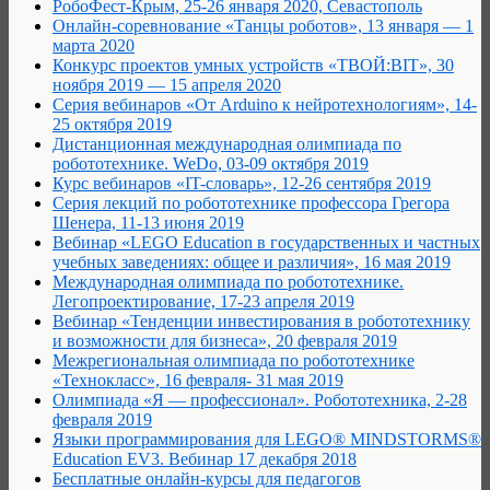
РобоФест-Крым, 25-26 января 2020, Севастополь
Онлайн-соревнование «Танцы роботов», 13 января — 1
марта 2020
Конкурс проектов умных устройств «ТВОЙ:BIT», 30
ноября 2019 — 15 апреля 2020
Серия вебинаров «От Arduino к нейротехнологиям», 14-
25 октября 2019
Дистанционная международная олимпиада по
робототехнике. WeDo, 03-09 октября 2019
Курс вебинаров «IT-словарь», 12-26 сентября 2019
Серия лекций по робототехнике профессора Грегора
Шенера, 11-13 июня 2019
Вебинар «LEGO Education в государственных и частных
учебных заведениях: общее и различия», 16 мая 2019
Международная олимпиада по робототехнике.
Легопроектирование, 17-23 апреля 2019
Вебинар «Тенденции инвестирования в робототехнику
и возможности для бизнеса», 20 февраля 2019
Межрегиональная олимпиада по робототехнике
«Технокласс», 16 февраля- 31 мая 2019
Олимпиада «Я — профессионал». Робототехника, 2-28
февраля 2019
Языки программирования для LEGO® MINDSTORMS®
Education EV3. Вебинар 17 декабря 2018
Бесплатные онлайн-курсы для педагогов