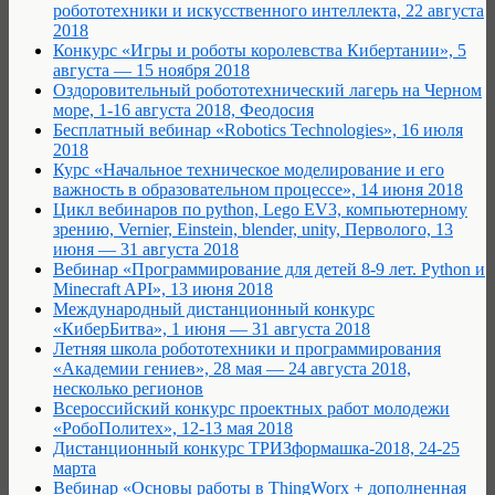
робототехники и искусственного интеллекта, 22 августа
2018
Конкурс «Игры и роботы королевства Кибертании», 5
августа — 15 ноября 2018
Оздоровительный робототехнический лагерь на Черном
море, 1-16 августа 2018, Феодосия
Бесплатный вебинар «Robotics Technologies», 16 июля
2018
Курс «Начальное техническое моделирование и его
важность в образовательном процессе», 14 июня 2018
Цикл вебинаров по python, Lego EV3, компьютерному
зрению, Vernier, Einstein, blender, unity, Перволого, 13
июня — 31 августа 2018
Вебинар «Программирование для детей 8-9 лет. Python и
Minecraft API», 13 июня 2018
Международный дистанционный конкурс
«КиберБитва», 1 июня — 31 августа 2018
Летняя школа робототехники и программирования
«Академии гениев», 28 мая — 24 августа 2018,
несколько регионов
Всероссийский конкурс проектных работ молодежи
«РобоПолитех», 12-13 мая 2018
Дистанционный конкурс ТРИЗформашка-2018, 24-25
марта
Вебинар «Основы работы в ThingWorx + дополненная