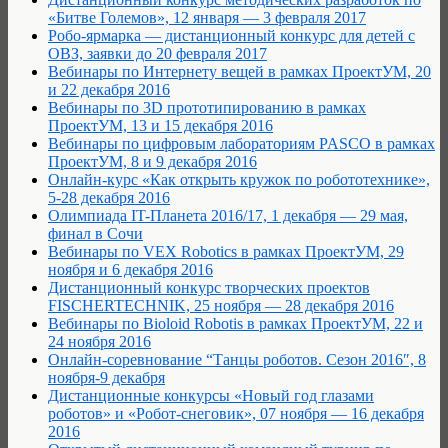
«Битве Големов», 12 января — 3 февраля 2017
Робо-ярмарка — дистанционный конкурс для детей с
ОВЗ, заявки до 20 февраля 2017
Вебинары по Интернету вещей в рамках ПроектУМ, 20
и 22 декабря 2016
Вебинары по 3D прототипированию в рамках
ПроектУМ, 13 и 15 декабря 2016
Вебинары по цифровым лабораториям PASCO в рамках
ПроектУМ, 8 и 9 декабря 2016
Онлайн-курс «Как открыть кружок по робототехнике»,
5-28 декабря 2016
Олимпиада IT-Планета 2016/17, 1 декабря — 29 мая,
финал в Сочи
Вебинары по VEX Robotics в рамках ПроектУМ, 29
ноября и 6 декабря 2016
Дистанционный конкурс творческих проектов
FISCHERTECHNIK, 25 ноября — 28 декабря 2016
Вебинары по Bioloid Robotis в рамках ПроектУМ, 22 и
24 ноября 2016
Онлайн-соревнование “Танцы роботов. Сезон 2016″, 8
ноября-9 декабря
Дистанционные конкурсы «Новый год глазами
роботов» и «Робот-снеговик», 07 ноября — 16 декабря
2016