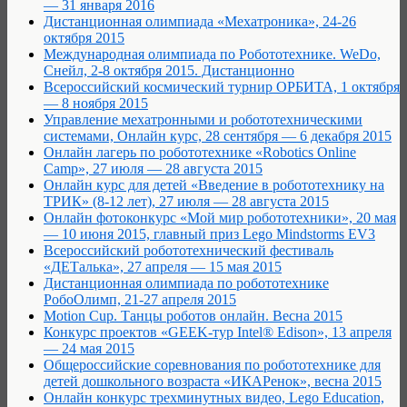
— 31 января 2016
Дистанционная олимпиада «Мехатроника», 24-26
октября 2015
Международная олимпиада по Робототехнике. WeDo,
Снейл, 2-8 октября 2015. Дистанционно
Всероссийский космический турнир ОРБИТА, 1 октября
— 8 ноября 2015
Управление мехатронными и робототехническими
системами, Онлайн курс, 28 сентября — 6 декабря 2015
Онлайн лагерь по робототехнике «Robotics Online
Camp», 27 июля — 28 августа 2015
Онлайн курс для детей «Введение в робототехнику на
ТРИК» (8-12 лет), 27 июля — 28 августа 2015
Онлайн фотоконкурс «Мой мир робототехники», 20 мая
— 10 июня 2015, главный приз Lego Mindstorms EV3
Всероссийский робототехнический фестиваль
«ДЕТалька», 27 апреля — 15 мая 2015
Дистанционная олимпиада по робототехнике
РобоОлимп, 21-27 апреля 2015
Motion Cup. Танцы роботов онлайн. Весна 2015
Конкурс проектов «GEEK-тур Intel® Edison», 13 апреля
— 24 мая 2015
Общероссийские соревнования по робототехнике для
детей дошкольного возраста «ИКАРенок», весна 2015
Онлайн конкурс трехминутных видео, Lego Education,