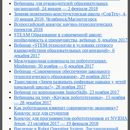
Вебинары для руководителей образовательных
организаций, 24 января — 2 февраля 2018
Зимняя инженерно-конструкторская школа «СовТех», 4-
10 января 2018, Челябинск/Магнитогорск
Всероссийский конкурс научно-технологических
проектов 2018
STEAM Образование в современной школе:
необходимость и преимущества, вебинар, 6 декабря 2017
Вебинар «STEM-технологии в условиях сетевого
взаимодействия образовательных организаций», 6
декабря 2017
Международная олимпиада по робототехнике.
Mindstorms, 30 ноября — 6 декабря 2017
Вебинар «Современное обеспечение школьного
технологического образования», 29 ноября 2017
Трансляция «Зачем развивать цифровые навыки у детей
начальной школы?», 28 ноября 2017
Вебинар по корпорациям JuniorSkills, 23 ноября 2017
Вебинары на тему «Кружок робототехники», 15 ноября
— 28 декабря 2017
Как роботизация изменит современную экономику?
Конкурс эссе для студентов
Конкурс для программистов-робототехников от NVIDIA
Jetson, 23 октября 2017 — 19 февраля 2018
Введение в Robot Operating System. Дистанционный