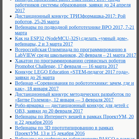
работников системы образования, заявки до 24 апреля
2017
Дистанционный конкурс ТРИЗформашка-2017: Рой
роботов, 25-26 марта
Вебинары по подводной робототехнике ВРО 2017, 7-21
марта
Как на ESP32 (NodeMCU-32S) сделать «умный дом»,
вебинары, 2 и 3 марта 2017
Всероссийская Олимпиада по программированию в
LabVIEW среди школьников, 20 февраля – 21 марта 2017
Хакатон по программированию сервисных роботов
Promobot Challenge, 17 февраля — 16 марта 2017
Конкурс LEGO Education «STEM-педагог 2017 года»,
заявки до 26 марта
Вебинар «Соревнования по робототехнике: зачем, где и
как», 18 января 2017
Дистанционный конкурс методических разработок по
«Битве Големов», 12 января — 3 февраля 2017
Робо-ярмарка — дистанционный конкурс для детей с
ОВЗ, заявки до 20 февраля 2017
Вебинары по Интернету вещей в рамках ПроектУМ, 20
и 22 декабря 2016
Вебинары по 3D прототипированию в рамках
ПроектУМ, 13 и 15 декабря 2016
Вебинары по цифровым лабораториям PASCO в рамках