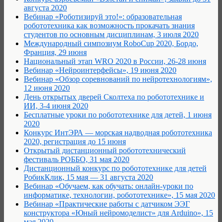
августа 2020
Вебинар «Роботизируй это!»: образовательная
робототехника как возможность прокачать знания
студентов по основным дисциплинам, 3 июля 2020
Международный симпозиум RoboCup 2020, Бордо,
Франция, 29 июня
Национальный этап WRO 2020 в России, 26-28 июня
Вебинар «Нейроинтерфейсы», 19 июня 2020
Вебинар «Обзор соревнований по нейротехнологиям»,
12 июня 2020
День открытых дверей Сколтеха по робототехнике и
ИИ, 3-4 июня 2020
Бесплатные уроки по робототехнике для детей, 1 июня
2020
Конкурс ИнтЭРА — морская надводная робототехника
2020, регистрация до 15 июня
Открытый дистанционный робототехнический
фестиваль РОББО, 31 мая 2020
Дистанционный конкурс по робототехнике для детей
РобикКлик, 15 мая — 31 августа 2020
Вебинар «Обучаем, как обучать: онлайн-уроки по
информатике, технологии, робототехнике», 15 мая 2020
Вебинар «Практические работы с датчиком ЭЭГ
конструктора «Юный нейромоделист» для Arduino», 15
мая 2020