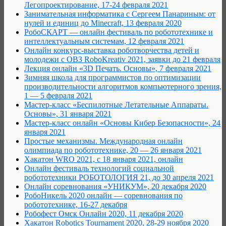
Легопроектирование, 17-24 февраля 2021
Занимательная информатика с Сергеем Панариным: от
нулей и единиц до Minecraft, 13 февраля 2020
РобоCКАРТ — онлайн фестиваль по робототехнике и
интеллектуальным системам, 12 февраля 2021
Онлайн конкурс-выставка роботворчества детей и
молодежи с ОВЗ RoboKreativ 2021, заявки до 21 февраля
Лекция онлайн «3D Печать. Основы», 7 февраля 2021
Зимняя школа для программистов по оптимизации
производительности алгоритмов компьютерного зрения,
1 — 5 февраля 2021
Мастер-класс «Беспилотные Летательные Аппараты.
Основы», 31 января 2021
Мастер-класс онлайн «Основы Кибер Безопасности», 24
января 2021
Простые механизмы. Международная онлайн
олимпиада по робототехнике, 20 — 26 января 2021
Хакатон WRO 2021, с 18 января 2021, онлайн
Онлайн фестиваль технологий социальной
робототехники РОБОТОЛОГИЯ 21, до 30 апреля 2021
Онлайн соревнования «УНИКУМ», 20 декабря 2020
РобоНикель 2020 онлайн — соревнования по
робототехнике, 16-27 декабря
Робофест Омск Онлайн 2020, 11 декабря 2020
Хакатон Robotics Tournament 2020, 28-29 ноября 2020