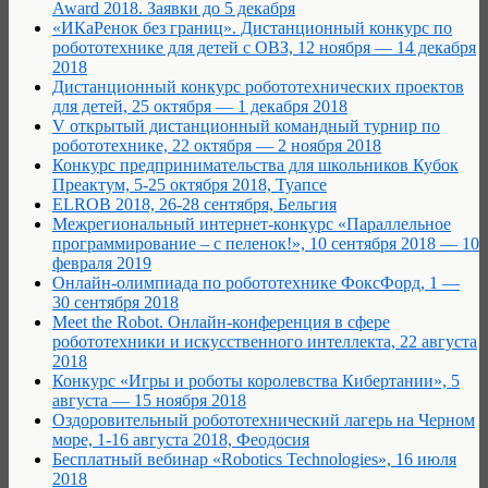
Award 2018. Заявки до 5 декабря
«ИКаРенок без границ». Дистанционный конкурс по
робототехнике для детей с ОВЗ, 12 ноября — 14 декабря
2018
Дистанционный конкурс робототехнических проектов
для детей, 25 октября — 1 декабря 2018
V открытый дистанционный командный турнир по
робототехнике, 22 октября — 2 ноября 2018
Конкурс предпринимательства для школьников Кубок
Преактум, 5-25 октября 2018, Туапсе
ELROB 2018, 26-28 сентября, Бельгия
Межрегиональный интернет-конкурс «Параллельное
программирование – с пеленок!», 10 сентября 2018 — 10
февраля 2019
Онлайн-олимпиада по робототехнике ФоксФорд, 1 —
30 сентября 2018
Meet the Robot. Онлайн-конференция в сфере
робототехники и искусственного интеллекта, 22 августа
2018
Конкурс «Игры и роботы королевства Кибертании», 5
августа — 15 ноября 2018
Оздоровительный робототехнический лагерь на Черном
море, 1-16 августа 2018, Феодосия
Бесплатный вебинар «Robotics Technologies», 16 июля
2018