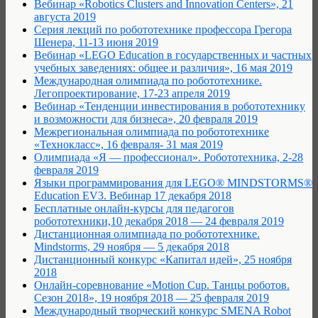
Вебинар «Robotics Clusters and Innovation Centers», 21
августа 2019
Серия лекций по робототехнике профессора Грегора
Шенера, 11-13 июня 2019
Вебинар «LEGO Education в государственных и частных
учебных заведениях: общее и различия», 16 мая 2019
Международная олимпиада по робототехнике.
Легопроектирование, 17-23 апреля 2019
Вебинар «Тенденции инвестирования в робототехнику
и возможности для бизнеса», 20 февраля 2019
Межрегиональная олимпиада по робототехнике
«Технокласс», 16 февраля- 31 мая 2019
Олимпиада «Я — профессионал». Робототехника, 2-28
февраля 2019
Языки программирования для LEGO® MINDSTORMS®
Education EV3. Вебинар 17 декабря 2018
Бесплатные онлайн-курсы для педагогов
робототехники,10 декабря 2018 — 24 февраля 2019
Дистанционная олимпиада по робототехнике.
Mindstorms, 29 ноября — 5 декабря 2018
Дистанционный конкурс «Капитал идей», 25 ноября
2018
Онлайн-соревнование «Motion Cup. Танцы роботов.
Сезон 2018», 19 ноября 2018 — 25 февраля 2019
Международный творческий конкурс SMENA Robot