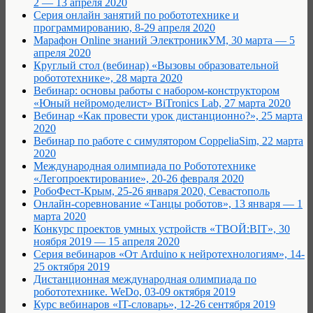
2 — 13 апреля 2020
Серия онлайн занятий по робототехнике и
программированию, 8-29 апреля 2020
Марафон Online знаний ЭлектроникУМ, 30 марта — 5
апреля 2020
Круглый стол (вебинар) «Вызовы образовательной
робототехнике», 28 марта 2020
Вебинар: основы работы с набором-конструктором
«Юный нейромоделист» BiTronics Lab, 27 марта 2020
Вебинар «Как провести урок дистанционно?», 25 марта
2020
Вебинар по работе с симулятором CoppeliaSim, 22 марта
2020
Международная олимпиада по Робототехнике
«Легопроектирование», 20-26 февраля 2020
РобоФест-Крым, 25-26 января 2020, Севастополь
Онлайн-соревнование «Танцы роботов», 13 января — 1
марта 2020
Конкурс проектов умных устройств «ТВОЙ:BIT», 30
ноября 2019 — 15 апреля 2020
Серия вебинаров «От Arduino к нейротехнологиям», 14-
25 октября 2019
Дистанционная международная олимпиада по
робототехнике. WeDo, 03-09 октября 2019
Курс вебинаров «IT-словарь», 12-26 сентября 2019