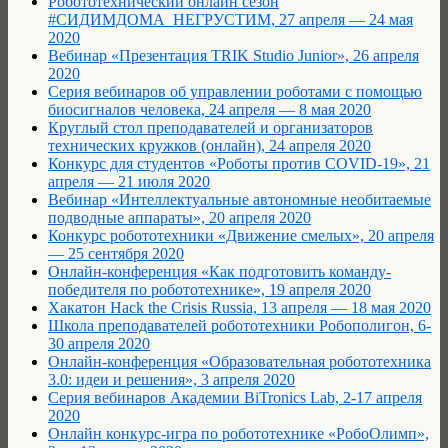
Робототехнический онлайн сезон
#СИДИМДОМА_НЕГРУСТИМ, 27 апреля — 24 мая
2020
Вебинар «Презентация TRIK Studio Junior», 26 апреля
2020
Cерия вебинаров об управлении роботами с помощью
биосигналов человека, 24 апреля — 8 мая 2020
Круглый стол преподавателей и организаторов
технических кружков (онлайн), 24 апреля 2020
Конкурс для студентов «Роботы против COVID-19», 21
апреля — 21 июля 2020
Вебинар «Интеллектуальные автономные необитаемые
подводные аппараты», 20 апреля 2020
Конкурс робототехники «Движение смелых», 20 апреля
— 25 сентября 2020
Онлайн-конференция «Как подготовить команду-
победителя по робототехнике», 19 апреля 2020
Хакатон Hack the Crisis Russia, 13 апреля — 18 мая 2020
Школа преподавателей робототехники Робополигон, 6-
30 апреля 2020
Онлайн-конференция «Образовательная робототехника
3.0: идеи и решения», 3 апреля 2020
Серия вебинаров Академии BiTronics Lab, 2-17 апреля
2020
Онлайн конкурс-игра по робототехнике «РобоОлимп»,