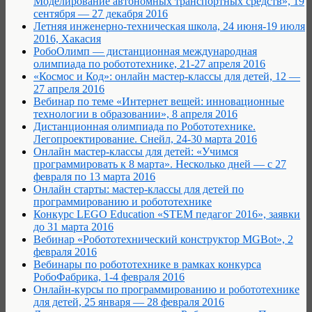
Моделирование автономных транспортных средств», 19
сентября — 27 декабря 2016
Летняя инженерно-техническая школа, 24 июня-19 июля
2016, Хакасия
РобоОлимп — дистанционная международная
олимпиада по робототехнике, 21-27 апреля 2016
«Космос и Код»: онлайн мастер-классы для детей, 12 —
27 апреля 2016
Вебинар по теме «Интернет вещей: инновационные
технологии в образовании», 8 апреля 2016
Дистанционная олимпиада по Робототехнике.
Легопроектирование. Снейл, 24-30 марта 2016
Онлайн мастер-классы для детей: «Учимся
программировать к 8 марта». Несколько дней — с 27
февраля по 13 марта 2016
Онлайн старты: мастер-классы для детей по
программированию и робототехнике
Конкурс LEGO Education «STEM педагог 2016», заявки
до 31 марта 2016
Вебинар «Робототехнический конструктор MGBot», 2
февраля 2016
Вебинары по робототехнике в рамках конкурса
РобоФабрика, 1-4 февраля 2016
Онлайн-курсы по программированию и робототехнике
для детей, 25 января — 28 февраля 2016