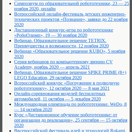
Cимпозиум по образовательной робототехнике, 23 — 25
ноября 2020, онлайн
Всероссийский онлайн-фестиваль детских инженерно-
технических проектов «Познание», заявки до 22 ноября
2020
Дистанционный конкурс-игра по робототехнике
«РобоОлимп», 19 — 30 ноября 2020
Вебинар. Образовательное решение TETRIX.
Преимущества и возможности, 12 ноября 2020
Вебинар «Образовательное решение KUBO», 5 ноября
2020
Серия вебинаров по компьютерному зрению CV
Academy, ноябрь 2020 — апрель 2021
Вебинар. Образовательное решение SPIKE PRIME (8+)
LEGO Education, 29 октября 2020
Всероссийский конкурс «Погружение в подводную
робототехнику», 12 октября 2020 — 8 мая 2021
Онлайн-соревнования моделей беспилотных
автомобилей, 11 октября — 5 декабря 2020
Международная олимпиада по робототехнике. WeDo, 8
— 14 октября 2020
Курс «Дистанционное обучение робототехнике: от
организации до реализации», 25 сентября — 15 октября
2020
Ввсероссийский фестиваль идей и технологий Rukami,