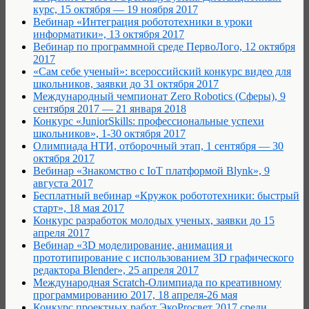
курс, 15 октября — 19 ноября 2017
Вебинар «Интеграция робототехники в уроки
информатики», 13 октября 2017
Вебинар по программной среде ПервоЛого, 12 октября
2017
«Сам себе ученый»: всероссийский конкурс видео для
школьников, заявки до 31 октября 2017
Международный чемпионат Zero Robotics (Сферы), 9
сентября 2017 — 21 января 2018
Конкурс «JuniorSkills: профессиональные успехи
школьников», 1-30 октября 2017
Олимпиада НТИ, отборочный этап, 1 сентября — 30
октября 2017
Вебинар «Знакомство с IoT платформой Blynk», 9
августа 2017
Бесплатный вебинар «Кружок робототехники: быстрый
старт», 18 мая 2017
Конкурс разработок молодых ученых, заявки до 15
апреля 2017
Вебинар «3D моделирование, анимация и
прототипирование с использованием 3D графического
редактора Blender», 25 апреля 2017
Международная Scratch-Олимпиада по креативному
программированию 2017, 18 апреля-26 мая
Конкурс проектных работ ЭкоProсвет 2017 среди