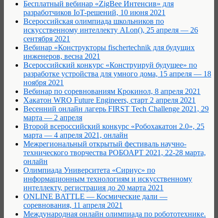
Бесплатный вебинар «ZigBee Интенсив» для
разработчиков IoT-решений, 10 июня 2021
Всероссийская олимпиада школьников по
искусственному интеллекту AI.on(), 25 апреля — 26
сентября 2021
Вебинар «Конструкторы fischertechnik для будущих
инженеров, весна 2021
Всероссийский конкурс «Конструируй будущее» по
разработке устройства для умного дома, 15 апреля — 18
ноября 2021
Вебинар по соревнованиям Крокинол, 8 апреля 2021
Хакатон WRO Future Engineers, старт 2 апреля 2021
Весенний онлайн лагерь FIRST Tech Challenge 2021, 29
марта — 2 апреля
Второй всероссийский конкурс «Робохакатон 2.0», 25
марта — 4 апреля 2021, онлайн
Межрегиональный открытый фестиваль научно-
технического творчества РОБОАРТ 2021, 22-28 марта,
онлайн
Олимпиада Университета «Сириус» по
информационным технологиям и искусственному
интеллекту, регистрация до 20 марта 2021
ONLINE BATTLE — Космические дали —
соревнования, 11 апреля 2021
Международная онлайн олимпиада по робототехнике.