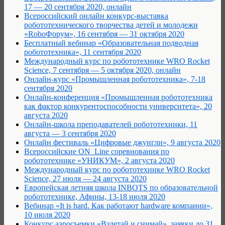
17 — 20 сентября 2020, онлайн
Всероссийский онлайн конкурс-выставка
робототехнического творчества детей и молодежи
«RoboФорум», 16 сентября — 31 октября 2020
Бесплатный вебинар «Образовательная подводная
робототехника», 11 сентября 2020
Международный курс по робототехнике WRO Rocket
Science, 7 сентября — 5 октября 2020, онлайн
Онлайн-курс «Промышленная робототехника», 7-18
сентября 2020
Онлайн-конференция «Промышленная робототехника
как фактор конкурентоспособности университета», 20
августа 2020
Онлайн-школа преподавателей робототехники, 11
августа — 3 сентября 2020
Онлайн фестиваль «Цифровые джунгли», 9 августа 2020
Всероссийские ON_Line соревнования по
робототехнике «УНИКУМ», 2 августа 2020
Международный курс по робототехнике WRO Rocket
Science, 27 июля — 24 августа 2020
Европейская летняя школа INBOTS по образовательной
робототехнике, Афины, 13-18 июля 2020
Вебинар «It is hard. Как работают hardware компании»,
10 июля 2020
Конкурс аэросъемки «Взлетай и снимай», заявки до 31