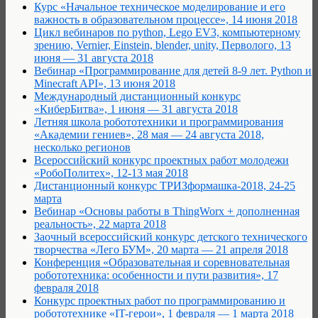
Курс «Начальное техническое моделирование и его
важность в образовательном процессе», 14 июня 2018
Цикл вебинаров по python, Lego EV3, компьютерному
зрению, Vernier, Einstein, blender, unity, Перволого, 13
июня — 31 августа 2018
Вебинар «Программирование для детей 8-9 лет. Python и
Minecraft API», 13 июня 2018
Международный дистанционный конкурс
«КиберБитва», 1 июня — 31 августа 2018
Летняя школа робототехники и программирования
«Академии гениев», 28 мая — 24 августа 2018,
несколько регионов
Всероссийский конкурс проектных работ молодежи
«РобоПолитех», 12-13 мая 2018
Дистанционный конкурс ТРИЗформашка-2018, 24-25
марта
Вебинар «Основы работы в ThingWorx + дополненная
реальность», 22 марта 2018
Заочный всероссийский конкурс детского технического
творчества «Лего БУМ», 20 марта — 21 апреля 2018
Конференция «Образовательная и соревновательная
робототехника: особенности и пути развития», 17
февраля 2018
Конкурс проектных работ по программированию и
робототехнике «IT-герои», 1 февраля — 1 марта 2018