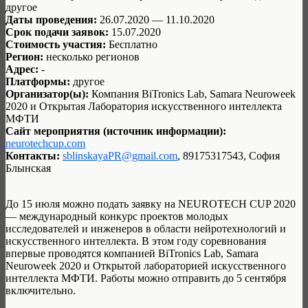
другое
Даты проведения:
26.07.2020 — 11.10.2020
Срок подачи заявок:
15.07.2020
Стоимость участия:
Бесплатно
Регион:
несколько регионов
Адрес:
-
Платформы:
другое
Организатор(ы):
Компания BiTronics Lab, Samara Neuroweek
2020 и Открытая Лаборатория искусственного интеллекта
МФТИ
Сайт мероприятия (источник информации):
neurotechcup.com
Контакты:
sblinskayaPR@gmail.com
, 89175317543, София
Блынская
До 15 июля можно подать заявку на NEUROTECH CUP 2020
— международный конкурс проектов молодых
исследователей и инженеров в области нейротехнологий и
искусственного интеллекта. В этом году соревнования
впервые проводятся компанией BiTronics Lab, Samara
Neuroweek 2020 и Открытой лабораторией искусственного
интеллекта МФТИ. Работы можно отправить до 5 сентября
включительно.