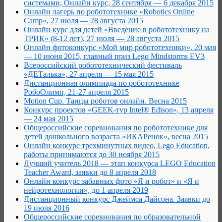
системами, Онлайн курс, 28 сентября — 6 декабря 2015
Онлайн лагерь по робототехнике «Robotics Online
Camp», 27 июля — 28 августа 2015
Онлайн курс для детей «Введение в робототехнику на
ТРИК» (8-12 лет), 27 июля — 28 августа 2015
Онлайн фотоконкурс «Мой мир робототехники», 20 мая
— 10 июня 2015, главный приз Lego Mindstorms EV3
Всероссийский робототехнический фестиваль
«ДЕТалька», 27 апреля — 15 мая 2015
Дистанционная олимпиада по робототехнике
РобоОлимп, 21-27 апреля 2015
Motion Cup. Танцы роботов онлайн. Весна 2015
Конкурс проектов «GEEK-тур Intel® Edison», 13 апреля
— 24 мая 2015
Общероссийские соревнования по робототехнике для
детей дошкольного возраста «ИКАРенок», весна 2015
Онлайн конкурс трехминутных видео, Lego Education,
работы принимаются до 30 ноября 2015
Лучший учитель 2018 — этап конкурса LEGO Education
Teacher Award, заявки до 8 апреля 2018
Онлайн конкурс забавных фото «Я и робот» и «Я и
нейротехнологии», до 1 апреля 2019
Дистанционный конкурс Джеймса Дайсона. Заявки до
19 июля 2016
Общероссийские соревнования по образовательной