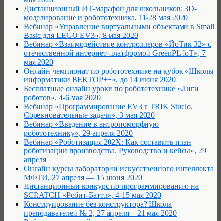
Дистанционный ИТ-марафон для школьников: 3D-
моделирование и робототехника, 11-28 мая 2020
Вебинар «Управление виртуальными объектами в Small
Basic для LEGO EV3», 8 мая 2020
Вебинар «Взаимодействие контроллеров «ЙоТик 32» с
отечественной интернет-платформой GreenPL IoT», 7
мая 2020
Онлайн чемпионат по робототехнике на кубок «Школы
информатики ВЕКТОР++», до 14 июня 2020
Бесплатные онлайн уроки по робототехнике «Лиги
роботов», 4-6 мая 2020
Вебинар «Программирование EV3 в TRIK Studio.
Соревновательные задачи», 3 мая 2020
Вебинар «Введение в антропоморфную
робототехнику», 29 апреля 2020
Вебинар «Роботизация 202Х: Как составить план
роботизации производства. Руководство и кейсы», 29
апреля
Онлайн курсы лаборатории искусственного интеллекта
МФТИ, 27 апреля — 15 июня 2020
Дистанционный конкурс по программированию на
SCRATCH «Робит-Баттл», 4-15 мая 2020
Конструирование без конструктора? Школа
преподавателей № 2, 27 апреля – 21 мая 2020