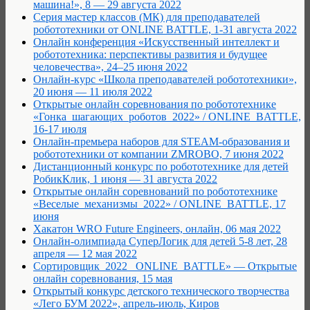
машина!», 8 — 29 августа 2022
Серия мастер классов (МК) для преподавателей
робототехники от ONLINE BATTLE, 1-31 августа 2022
Онлайн конференция «Искусственный интеллект и
робототехника: перспективы развития и будущее
человечества», 24–25 июня 2022
Онлайн-курс «Школа преподавателей робототехники»,
20 июня — 11 июля 2022
Открытые онлайн соревнования по робототехнике
«Гонка_шагающих_роботов_2022» / ONLINE_BATTLE,
16-17 июля
Онлайн-премьера наборов для STEAM-образования и
робототехники от компании ZMROBO, 7 июня 2022
Дистанционный конкурс по робототехнике для детей
РобикКлик, 1 июня — 31 августа 2022
Открытые онлайн соревнований по робототехнике
«Веселые_механизмы_2022» / ONLINE_BATTLE, 17
июня
Хакатон WRO Future Engineers, онлайн, 06 мая 2022
Онлайн-олимпиада СуперЛогик для детей 5-8 лет, 28
апреля — 12 мая 2022
Сортировщик_2022 _ONLINE_BATTLE» — Открытые
онлайн соревнования, 15 мая
Открытый конкурс детского технического творчества
«Лего БУМ 2022», апрель-июль, Киров