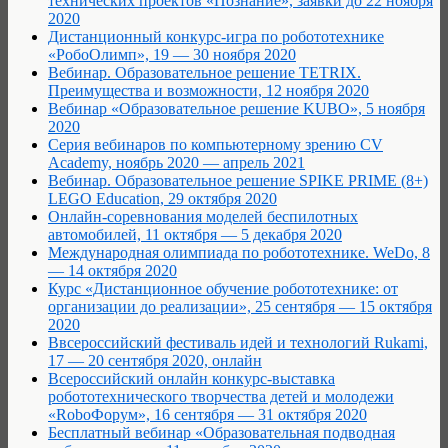
технических проектов «Познание», заявки до 22 ноября
2020
Дистанционный конкурс-игра по робототехнике
«РобоОлимп», 19 — 30 ноября 2020
Вебинар. Образовательное решение TETRIX.
Преимущества и возможности, 12 ноября 2020
Вебинар «Образовательное решение KUBO», 5 ноября
2020
Серия вебинаров по компьютерному зрению CV
Academy, ноябрь 2020 — апрель 2021
Вебинар. Образовательное решение SPIKE PRIME (8+)
LEGO Education, 29 октября 2020
Онлайн-соревнования моделей беспилотных
автомобилей, 11 октября — 5 декабря 2020
Международная олимпиада по робототехнике. WeDo, 8
— 14 октября 2020
Курс «Дистанционное обучение робототехнике: от
организации до реализации», 25 сентября — 15 октября
2020
Ввсероссийский фестиваль идей и технологий Rukami,
17 — 20 сентября 2020, онлайн
Всероссийский онлайн конкурс-выставка
робототехнического творчества детей и молодежи
«RoboФорум», 16 сентября — 31 октября 2020
Бесплатный вебинар «Образовательная подводная