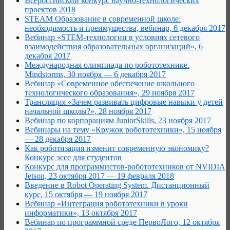
Всероссийский конкурс научно-технологических
проектов 2018
STEAM Образование в современной школе:
необходимость и преимущества, вебинар, 6 декабря 2017
Вебинар «STEM-технологии в условиях сетевого
взаимодействия образовательных организаций», 6
декабря 2017
Международная олимпиада по робототехнике.
Mindstorms, 30 ноября — 6 декабря 2017
Вебинар «Современное обеспечение школьного
технологического образования», 29 ноября 2017
Трансляция «Зачем развивать цифровые навыки у детей
начальной школы?», 28 ноября 2017
Вебинар по корпорациям JuniorSkills, 23 ноября 2017
Вебинары на тему «Кружок робототехники», 15 ноября
— 28 декабря 2017
Как роботизация изменит современную экономику?
Конкурс эссе для студентов
Конкурс для программистов-робототехников от NVIDIA
Jetson, 23 октября 2017 — 19 февраля 2018
Введение в Robot Operating System. Дистанционный
курс, 15 октября — 19 ноября 2017
Вебинар «Интеграция робототехники в уроки
информатики», 13 октября 2017
Вебинар по программной среде ПервоЛого, 12 октября