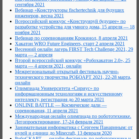
сентября 2021
Вебинар «Конструкторы fischertechnik для будущих
инженеров, весна 2021
Всероссийский конкурс «Конструируй будущее» по
разработке устройства для умного дома, 15 апреля — 18
ноября 2021
Вебинар по соревнованиям Крокинол, 8 апреля 2021
Хакатон WRO Future Engineers, старт 2 апреля 2021
Весенний онлайн лагерь FIRST Tech Challenge 2021, 29
марта — 2 апреля
Второй всероссийский конкурс «Робохакатон 2.0», 25
марта — 4 апреля 2021, онлайн
Межрегиональный открытый фестиваль научно-
технического творчества РОБОАРТ 2021, 22-28 марта,
онлайн
Олимпиада Университета «Сириус» по
информационным технологиям и искусственному
интеллекту, регистрация до 20 марта 2021
ONLINE BATTLE — Космические дали —
соревнования, 11 апреля 2021
Международная онлайн олимпиада по робототехнике.
Легопроектирование, 17-24 февраля 2021
Занимательная информатика с Сергеем Панариным: от
нулей и единиц до Minecraft, 13 февраля 2020
РобоCКАРТ — онлайн фестиваль по робототехнике и