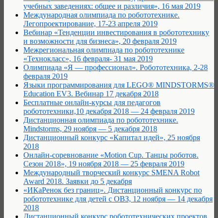
учебных заведениях: общее и различия», 16 мая 2019
Международная олимпиада по робототехнике.
Легопроектирование, 17-23 апреля 2019
Вебинар «Тенденции инвестирования в робототехнику
и возможности для бизнеса», 20 февраля 2019
Межрегиональная олимпиада по робототехнике
«Технокласс», 16 февраля- 31 мая 2019
Олимпиада «Я — профессионал». Робототехника, 2-28
февраля 2019
Языки программирования для LEGO® MINDSTORMS®
Education EV3. Вебинар 17 декабря 2018
Бесплатные онлайн-курсы для педагогов
робототехники,10 декабря 2018 — 24 февраля 2019
Дистанционная олимпиада по робототехнике.
Mindstorms, 29 ноября — 5 декабря 2018
Дистанционный конкурс «Капитал идей», 25 ноября
2018
Онлайн-соревнование «Motion Cup. Танцы роботов.
Сезон 2018», 19 ноября 2018 — 25 февраля 2019
Международный творческий конкурс SMENA Robot
Award 2018. Заявки до 5 декабря
«ИКаРенок без границ». Дистанционный конкурс по
робототехнике для детей с ОВЗ, 12 ноября — 14 декабря
2018
Дистанционный конкурс робототехнических проектов