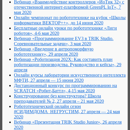
Вебинар «Взаимодействие контроллеров «ЙоТик 32» с
отечественной интернет-платформой GreenPL IoT», 7
мая 2020
Онлайн чемпионат по робототехнике на кубок «Школы
информатики ВЕКТОР++», до 14 июня 2020
Бесплатные онлайн уроки по робототехнике «Лиги
роботов», 4-6 мая 2020
Вебинар «Программирование EV3 в TRIK Studio.
Соревновательные задачи», 3 мая 2020
Вебинар «Введение в антропоморфную
робототехнику», 29 апреля 2020
Вебинар «Роботизация 202Х: Как составить план
роботизации производства. Руководство и кейсы», 29
апреля
Онлайн курсы лаборатории искусственного интеллекта
МФТИ, 27 апреля — 15 июня 2020
Дистанционный конкурс по программированию на
SCRATCH «Робит-Баттл», 4-15 мая 2020
Конструирование без конструктора? Школа
преподавателей № 2, 27 апреля – 21 мая 2020
Робототехнический онлайн сезон
#СИДИМДОМА_НЕГРУСТИМ, 27 апреля — 24 мая
2020
Вебинар «Презентация TRIK Studio Junior», 26 апреля
2020