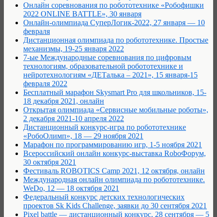
Онлайн соревнования по робототехнике «Робофишки
2022 ONLINE BATTLE», 30 января
Онлайн-олимпиада СуперЛогик-2022, 27 января — 10
февраля
Дистанционная олимпиада по робототехнике. Простые
механизмы, 19-25 января 2022
7-ые Международные соревнования по цифровым
технологиям, образовательной робототехнике и
нейротехнологиям «ДЕТалька – 2021», 15 января-15
февраля 2022
Бесплатный марафон Skysmart Pro для школьников, 15-
18 декабря 2021, онлайн
Открытая олимпиада «Сервисные мобильные роботы»,
2 декабря 2021-10 апреля 2022
Дистанционный конкурс-игра по робототехнике
«РобоОлимп», 18 — 29 ноября 2021
Марафон по программированию игр, 1-5 ноября 2021
Всероссийский онлайн конкурс-выставка RoboФорум,
30 октября 2021
Фестиваль ROBOTICS Camp 2021, 12 октября, онлайн
Международная онлайн олимпиада по робототехнике.
WeDo, 12 — 18 октября 2021
Федеральный конкурс детских технологических
проектов Sk Kids Challenge, заявки до 30 сентября 2021
Pixel battle — дистанционный конкурс, 28 сентября — 5