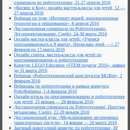
олимпиада по робототехнике, 21-27 апреля 2016
«Космос и Код»: онлайн мастер-классы для детей, 12 —
27 апреля 2016
Вебинар по теме «Интернет вещей: инновационные
технологии в образовании», 8 апреля 2016
Дистанционная олимпиада по Робототехнике.
Легопроектирование. Снейл, 24-30 марта 2016
Онлайн мастер-классы для детей: «Учимся
программировать к 8 марта». Несколько дней — с 27
февраля по 13 марта 2016
Онлайн старты: мастер-классы для детей по
программированию и робототехнике
Конкурс LEGO Education «STEM педагог 2016», заявки
до 31 марта 2016
Вебинар «Робототехнический конструктор MGBot», 2
февраля 2016
Вебинары по робототехнике в рамках конкурса
РобоФабрика, 1-4 февраля 2016
Онлайн-курсы по программированию и робототехнике
для детей, 25 января — 28 февраля 2016
Дистанционная олимпиада по Робототехнике. Простые
механизмы. Снейл, 22-28 января 2016
Дистанционный курс «Моделирование автономных
транспортных средств», 14 января — 28 марта 2016
Заочный новогодний конкурс по робототехнике, 30