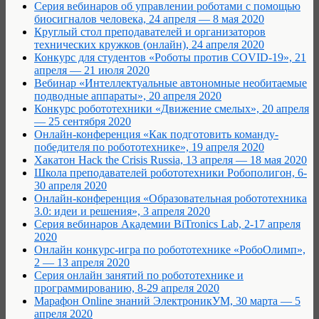
Cерия вебинаров об управлении роботами с помощью
биосигналов человека, 24 апреля — 8 мая 2020
Круглый стол преподавателей и организаторов
технических кружков (онлайн), 24 апреля 2020
Конкурс для студентов «Роботы против COVID-19», 21
апреля — 21 июля 2020
Вебинар «Интеллектуальные автономные необитаемые
подводные аппараты», 20 апреля 2020
Конкурс робототехники «Движение смелых», 20 апреля
— 25 сентября 2020
Онлайн-конференция «Как подготовить команду-
победителя по робототехнике», 19 апреля 2020
Хакатон Hack the Crisis Russia, 13 апреля — 18 мая 2020
Школа преподавателей робототехники Робополигон, 6-
30 апреля 2020
Онлайн-конференция «Образовательная робототехника
3.0: идеи и решения», 3 апреля 2020
Серия вебинаров Академии BiTronics Lab, 2-17 апреля
2020
Онлайн конкурс-игра по робототехнике «РобоОлимп»,
2 — 13 апреля 2020
Серия онлайн занятий по робототехнике и
программированию, 8-29 апреля 2020
Марафон Online знаний ЭлектроникУМ, 30 марта — 5
апреля 2020