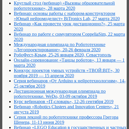
Круглый стол (вебинар) «Вызовы образовательной
робототехнике», 28 марта 2020
Вебинар: основы работы с набором-конструктором
«Юный нейромоделист» BiTronics Lab, 27 марта 2020
Вебинар «Как провести урок дистанционно?», 25 марта
2020
Вебинар по работе с симулятором CoppeliaSim, 22 марта
2020
Международная олимпиада по Робототехнике
«Легопроектирование», 20-26 февраля 2020
РобоФест-Крым, 25-26 января 2020, Севастополь
Онлайн-соревнование «Танцы роботов», 13 января — 1
марта 2020
Конкурс проектов умных устройств «ТВОЙ:BIT», 30
ноября 2019 — 15 апреля 2020
Серия вебинаров «От Arduino к нейротехнологиям», 14-
25 октября 2019
Дистанционная международная олимпиада по
робототехнике. WeDo, 03-09 октября 2019
Курс вебинаров «IT-словарь», 12-26 сентября 2019
Вебинар «Robotics Clusters and Innovation Centers», 21
августа 2019
Серия лекций по робототехнике профессора Грегора
Шенера, 11-13 июня 2019
Вебинар «LEGO Education в государственных и частных