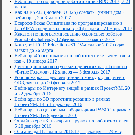
Вебинары по подводной робототехнике ВРО 2017, 7-21
марта
Как на ESP32 (NodeMCU-32S) сделать «умный дом»,
вебинары, 2 и 3 марта 2017
Всероссийская Олимпиада по программированию в
LabVIEW среди школьников, 20 февраля – 21 марта 2017
Хакатон по программированию сервисных роботов
Promobot Challenge, 17 февраля — 16 марта 2017
Конкурс LEGO Education «STEM-педагог 2017 года»,
заявки до 26 марта
Вебинар «Соревнования по робототехнике: зачем, где и
как», 18 января 2017
Дистанционный конкурс методических разработок по
«Битве Големов», 12 января — 3 февраля 2017
Робо-ярмарка — дистанционный конкурс для детей с
ОВЗ, заявки до 20 февраля 2017
Вебинары по Интернету вещей в рамках ПроектУМ, 20
и 22 декабря 2016
Вебинары по 3D прототипированию в рамках
ПроектУМ, 13 и 15 декабря 2016
Вебинары по цифровым лабораториям PASCO в рамках
ПроектУМ, 8 и 9 декабря 2016
Онлайн-курс «Как открыть кружок по робототехнике»,
5-28 декабря 2016
Олимпиада IT-Планета 2016/17, 1 декабря — 29 мая,