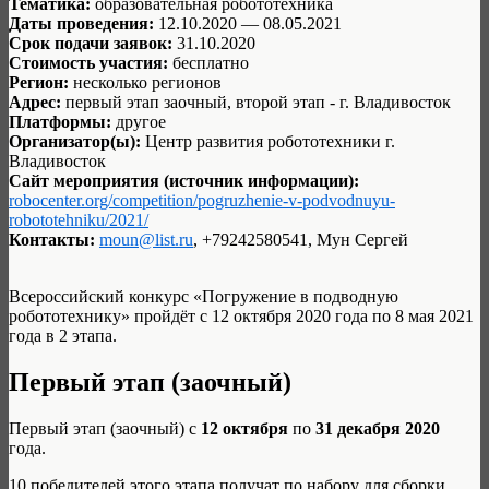
Тематика:
образовательная робототехника
Даты проведения:
12.10.2020 — 08.05.2021
Срок подачи заявок:
31.10.2020
Стоимость участия:
бесплатно
Регион:
несколько регионов
Адрес:
первый этап заочный, второй этап - г. Владивосток
Платформы:
другое
Организатор(ы):
Центр развития робототехники г.
Владивосток
Сайт мероприятия (источник информации):
robocenter.org/competition/pogruzhenie-v-podvodnuyu-
robototehniku/2021/
Контакты:
moun@list.ru
, +79242580541, Мун Сергей
Всероссийский конкурс «Погружение в подводную
робототехнику» пройдёт с 12 октября 2020 года по 8 мая 2021
года в 2 этапа.
Первый этап (заочный)
Первый этап (заочный) с
12 октября
по
31 декабря 2020
года.
10 победителей этого этапа получат по набору для сборки