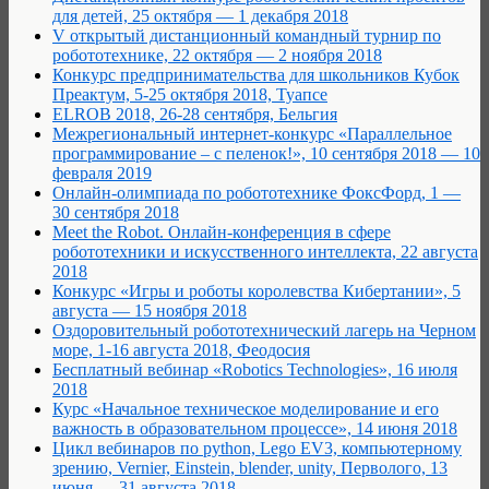
для детей, 25 октября — 1 декабря 2018
V открытый дистанционный командный турнир по
робототехнике, 22 октября — 2 ноября 2018
Конкурс предпринимательства для школьников Кубок
Преактум, 5-25 октября 2018, Туапсе
ELROB 2018, 26-28 сентября, Бельгия
Межрегиональный интернет-конкурс «Параллельное
программирование – с пеленок!», 10 сентября 2018 — 10
февраля 2019
Онлайн-олимпиада по робототехнике ФоксФорд, 1 —
30 сентября 2018
Meet the Robot. Онлайн-конференция в сфере
робототехники и искусственного интеллекта, 22 августа
2018
Конкурс «Игры и роботы королевства Кибертании», 5
августа — 15 ноября 2018
Оздоровительный робототехнический лагерь на Черном
море, 1-16 августа 2018, Феодосия
Бесплатный вебинар «Robotics Technologies», 16 июля
2018
Курс «Начальное техническое моделирование и его
важность в образовательном процессе», 14 июня 2018
Цикл вебинаров по python, Lego EV3, компьютерному
зрению, Vernier, Einstein, blender, unity, Перволого, 13
июня — 31 августа 2018