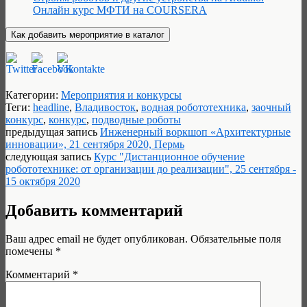
Онлайн курс МФТИ на COURSERA
Категории:
Мероприятия и конкурсы
Теги:
headline
,
Владивосток
,
водная робототехника
,
заочный
конкурс
,
конкурс
,
подводные роботы
предыдущая запись
Инженерный воркшоп «Архитектурные
инновации», 21 сентября 2020, Пермь
следующая запись
Курс "Дистанционное обучение
робототехнике: от организации до реализации", 25 сентября -
15 октября 2020
Добавить комментарий
Ваш адрес email не будет опубликован.
Обязательные поля
помечены
*
Комментарий
*