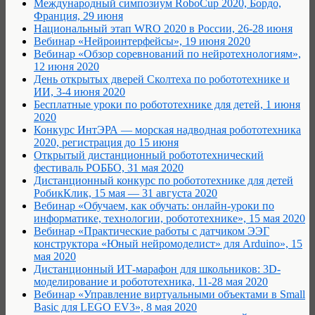
Международный симпозиум RoboCup 2020, Бордо,
Франция, 29 июня
Национальный этап WRO 2020 в России, 26-28 июня
Вебинар «Нейроинтерфейсы», 19 июня 2020
Вебинар «Обзор соревнований по нейротехнологиям»,
12 июня 2020
День открытых дверей Сколтеха по робототехнике и
ИИ, 3-4 июня 2020
Бесплатные уроки по робототехнике для детей, 1 июня
2020
Конкурс ИнтЭРА — морская надводная робототехника
2020, регистрация до 15 июня
Открытый дистанционный робототехнический
фестиваль РОББО, 31 мая 2020
Дистанционный конкурс по робототехнике для детей
РобикКлик, 15 мая — 31 августа 2020
Вебинар «Обучаем, как обучать: онлайн-уроки по
информатике, технологии, робототехнике», 15 мая 2020
Вебинар «Практические работы с датчиком ЭЭГ
конструктора «Юный нейромоделист» для Arduino», 15
мая 2020
Дистанционный ИТ-марафон для школьников: 3D-
моделирование и робототехника, 11-28 мая 2020
Вебинар «Управление виртуальными объектами в Small
Basic для LEGO EV3», 8 мая 2020