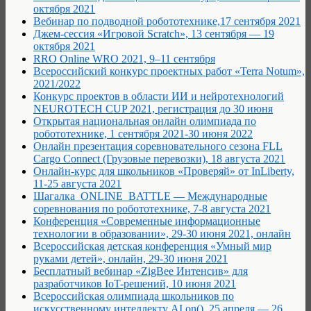
октября 2021
Вебинар по подводной робототехнике,17 сентября 2021
Джем-сессия «Игровой Scratch», 13 сентября — 19
октября 2021
RRO Online WRO 2021, 9–11 сентября
Всероссийский конкурс проектных работ «Terra Notum»,
2021/2022
Конкурс проектов в области ИИ и нейротехнологий
NEUROTECH CUP 2021, регистрация до 30 июня
Открытая национальная онлайн олимпиада по
робототехнике, 1 сентября 2021-30 июня 2022
Онлайн презентация соревновательного сезона FLL
Cargo Connect (Грузовые перевозки), 18 августа 2021
Онлайн-курс для школьников «Проверяй» от InLiberty,
11-25 августа 2021
Шагалка_ONLINE_BATTLE — Международные
соревнования по робототехнике, 7-8 августа 2021
Конференция «Современные информационные
технологии в образовании», 29-30 июня 2021, онлайн
Всероссийская детская конференция «Умный мир
руками детей», онлайн, 29-30 июня 2021
Бесплатный вебинар «ZigBee Интенсив» для
разработчиков IoT-решений, 10 июня 2021
Всероссийская олимпиада школьников по
искусственному интеллекту AI.on(), 25 апреля — 26