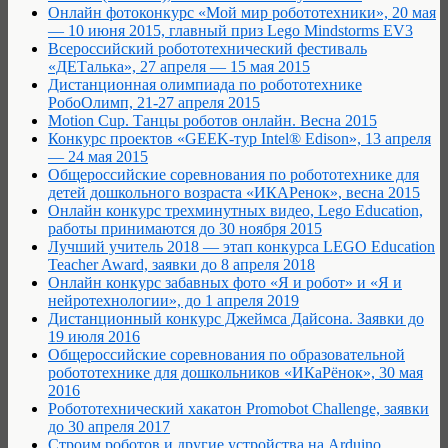
Онлайн фотоконкурс «Мой мир робототехники», 20 мая
— 10 июня 2015, главный приз Lego Mindstorms EV3
Всероссийский робототехнический фестиваль
«ДЕТалька», 27 апреля — 15 мая 2015
Дистанционная олимпиада по робототехнике
РобоОлимп, 21-27 апреля 2015
Motion Cup. Танцы роботов онлайн. Весна 2015
Конкурс проектов «GEEK-тур Intel® Edison», 13 апреля
— 24 мая 2015
Общероссийские соревнования по робототехнике для
детей дошкольного возраста «ИКАРенок», весна 2015
Онлайн конкурс трехминутных видео, Lego Education,
работы принимаются до 30 ноября 2015
Лучший учитель 2018 — этап конкурса LEGO Education
Teacher Award, заявки до 8 апреля 2018
Онлайн конкурс забавных фото «Я и робот» и «Я и
нейротехнологии», до 1 апреля 2019
Дистанционный конкурс Джеймса Дайсона. Заявки до
19 июля 2016
Общероссийские соревнования по образовательной
робототехнике для дошкольников «ИКаРёнок», 30 мая
2016
Робототехнический хакатон Promobot Сhallenge, заявки
до 30 апреля 2017
Строим роботов и другие устройства на Arduino.