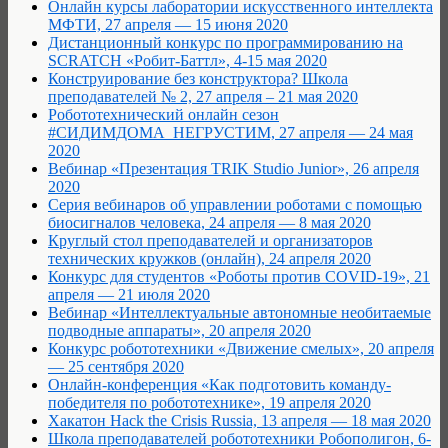
Онлайн курсы лаборатории искусственного интеллекта
МФТИ, 27 апреля — 15 июня 2020
Дистанционный конкурс по программированию на
SCRATCH «Робит-Баттл», 4-15 мая 2020
Конструирование без конструктора? Школа
преподавателей № 2, 27 апреля – 21 мая 2020
Робототехнический онлайн сезон
#СИДИМДОМА_НЕГРУСТИМ, 27 апреля — 24 мая
2020
Вебинар «Презентация TRIK Studio Junior», 26 апреля
2020
Cерия вебинаров об управлении роботами с помощью
биосигналов человека, 24 апреля — 8 мая 2020
Круглый стол преподавателей и организаторов
технических кружков (онлайн), 24 апреля 2020
Конкурс для студентов «Роботы против COVID-19», 21
апреля — 21 июля 2020
Вебинар «Интеллектуальные автономные необитаемые
подводные аппараты», 20 апреля 2020
Конкурс робототехники «Движение смелых», 20 апреля
— 25 сентября 2020
Онлайн-конференция «Как подготовить команду-
победителя по робототехнике», 19 апреля 2020
Хакатон Hack the Crisis Russia, 13 апреля — 18 мая 2020
Школа преподавателей робототехники Робополигон, 6-