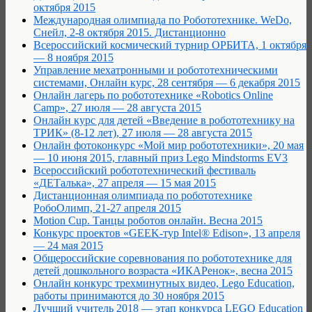
октября 2015
Международная олимпиада по Робототехнике. WeDo,
Снейл, 2-8 октября 2015. Дистанционно
Всероссийский космический турнир ОРБИТА, 1 октября
— 8 ноября 2015
Управление мехатронными и робототехническими
системами, Онлайн курс, 28 сентября — 6 декабря 2015
Онлайн лагерь по робототехнике «Robotics Online
Camp», 27 июля — 28 августа 2015
Онлайн курс для детей «Введение в робототехнику на
ТРИК» (8-12 лет), 27 июля — 28 августа 2015
Онлайн фотоконкурс «Мой мир робототехники», 20 мая
— 10 июня 2015, главный приз Lego Mindstorms EV3
Всероссийский робототехнический фестиваль
«ДЕТалька», 27 апреля — 15 мая 2015
Дистанционная олимпиада по робототехнике
РобоОлимп, 21-27 апреля 2015
Motion Cup. Танцы роботов онлайн. Весна 2015
Конкурс проектов «GEEK-тур Intel® Edison», 13 апреля
— 24 мая 2015
Общероссийские соревнования по робототехнике для
детей дошкольного возраста «ИКАРенок», весна 2015
Онлайн конкурс трехминутных видео, Lego Education,
работы принимаются до 30 ноября 2015
Лучший учитель 2018 — этап конкурса LEGO Education