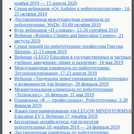
ноября 2019 — 15 апреля 2020
Серия вебинаров «От Arduino к нейротехнологиям», 14-
25 октября 2019
Дистанционная международная олимпиада по
робототехнике. WeDo, 03-09 октября 2019
Курс вебинаров «IT-словарь», 12-26 сентября 2019
Вебинар «Robotics Clusters and Innovation Centers», 21
августа 2019
Серия лекций по робототехнике профессора Грегора
Шенера, 11-13 июня 2019
Вебинар «LEGO Education в государственных и частных
учебных заведениях: общее и различия», 16 мая 2019
Международная олимпиада по робототехнике.
Легопроектирование, 17-23 апреля 2019
Вебинар «Тенденции инвестирования в робототехнику
и возможности для бизнеса», 20 февраля 2019
Межрегиональная олимпиада по робототехнике
«Технокласс», 16 февраля- 31 мая 2019
Олимпиада «Я — профессионал». Робототехника, 2-28
февраля 2019
Языки программирования для LEGO® MINDSTORMS®
Education EV3. Вебинар 17 декабря 2018
Бесплатные онлайн-курсы для педагогов
робототехники,10 декабря 2018 — 24 февраля 2019
Дистанционная олимпиада по робототехнике.