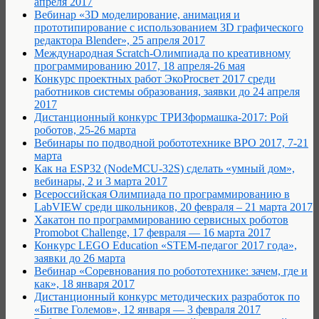
апреля 2017
Вебинар «3D моделирование, анимация и
прототипирование с использованием 3D графического
редактора Blender», 25 апреля 2017
Международная Scratch-Олимпиада по креативному
программированию 2017, 18 апреля-26 мая
Конкурс проектных работ ЭкоProсвет 2017 среди
работников системы образования, заявки до 24 апреля
2017
Дистанционный конкурс ТРИЗформашка-2017: Рой
роботов, 25-26 марта
Вебинары по подводной робототехнике ВРО 2017, 7-21
марта
Как на ESP32 (NodeMCU-32S) сделать «умный дом»,
вебинары, 2 и 3 марта 2017
Всероссийская Олимпиада по программированию в
LabVIEW среди школьников, 20 февраля – 21 марта 2017
Хакатон по программированию сервисных роботов
Promobot Challenge, 17 февраля — 16 марта 2017
Конкурс LEGO Education «STEM-педагог 2017 года»,
заявки до 26 марта
Вебинар «Соревнования по робототехнике: зачем, где и
как», 18 января 2017
Дистанционный конкурс методических разработок по
«Битве Големов», 12 января — 3 февраля 2017