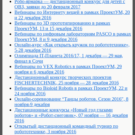
Робо-ярмарка — дистанционный конкурс для детей с
ОВЗ, заявки до 20 февраля 2017
Вебинары по Интернету вещей в рамках ПроектУМ, 20
и 22 декабря 2016
Вебинары по 3D прототипированию в рамках
ПроектУМ, 13 и 15 декабря 2016
Вебинары по цифровым лабораториям PASCO в рамках
ПроектУМ, 8 и 9 декабря 2016
Онлайн-курс «Как открыть кружок по робототехнике»,
5-28 декабря 2016
Олимпиада IT-Планета 2016/17, 1 декабря — 29 мая,
финал в Сочи
Вебинары по VEX Robotics в рамках ПроектУМ, 29
ноября и 6 декабря 2016
Дистанционный конкурс творческих проектов
FISCHERTECHNIK, 25 ноября — 28 декабря 2016
Вебинары по Bioloid Robotis в рамках ПроектУМ, 22 и
24 ноября 2016
Онлайн-соревнование “Танцы роботов. Сезон 2016″, 8
ноября-9 декабря
Дистанционные конкурсы «Новый год глазами
роботов» и «Робот-снеговик», 07 ноября — 16 декабря
2016
Открытый дистанционный командный турнир по
робототехнике, 3 ноября 2016