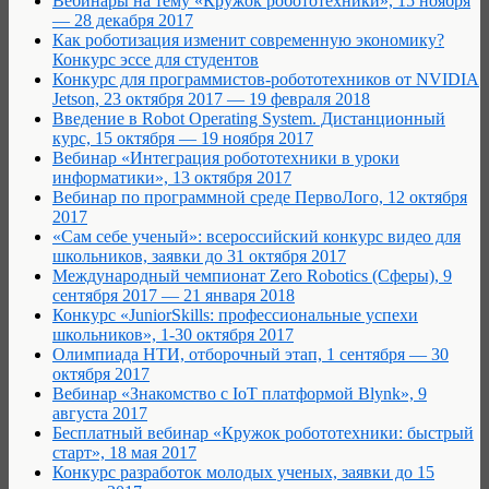
Вебинары на тему «Кружок робототехники», 15 ноября
— 28 декабря 2017
Как роботизация изменит современную экономику?
Конкурс эссе для студентов
Конкурс для программистов-робототехников от NVIDIA
Jetson, 23 октября 2017 — 19 февраля 2018
Введение в Robot Operating System. Дистанционный
курс, 15 октября — 19 ноября 2017
Вебинар «Интеграция робототехники в уроки
информатики», 13 октября 2017
Вебинар по программной среде ПервоЛого, 12 октября
2017
«Сам себе ученый»: всероссийский конкурс видео для
школьников, заявки до 31 октября 2017
Международный чемпионат Zero Robotics (Сферы), 9
сентября 2017 — 21 января 2018
Конкурс «JuniorSkills: профессиональные успехи
школьников», 1-30 октября 2017
Олимпиада НТИ, отборочный этап, 1 сентября — 30
октября 2017
Вебинар «Знакомство с IoT платформой Blynk», 9
августа 2017
Бесплатный вебинар «Кружок робототехники: быстрый
старт», 18 мая 2017
Конкурс разработок молодых ученых, заявки до 15