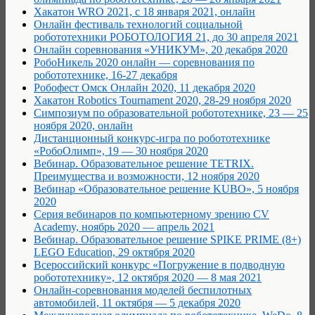
Хакатон WRO 2021, с 18 января 2021, онлайн
Онлайн фестиваль технологий социальной
робототехники РОБОТОЛОГИЯ 21, до 30 апреля 2021
Онлайн соревнования «УНИКУМ», 20 декабря 2020
РобоНикель 2020 онлайн — соревнования по
робототехнике, 16-27 декабря
Робофест Омск Онлайн 2020, 11 декабря 2020
Хакатон Robotics Tournament 2020, 28-29 ноября 2020
Cимпозиум по образовательной робототехнике, 23 — 25
ноября 2020, онлайн
Дистанционный конкурс-игра по робототехнике
«РобоОлимп», 19 — 30 ноября 2020
Вебинар. Образовательное решение TETRIX.
Преимущества и возможности, 12 ноября 2020
Вебинар «Образовательное решение KUBO», 5 ноября
2020
Серия вебинаров по компьютерному зрению CV
Academy, ноябрь 2020 — апрель 2021
Вебинар. Образовательное решение SPIKE PRIME (8+)
LEGO Education, 29 октября 2020
Всероссийский конкурс «Погружение в подводную
робототехнику», 12 октября 2020 — 8 мая 2021
Онлайн-соревнования моделей беспилотных
автомобилей, 11 октября — 5 декабря 2020