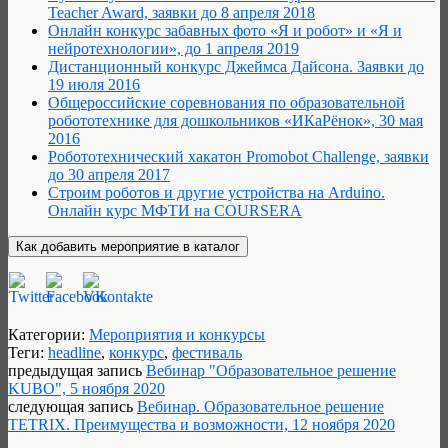
Teacher Award, заявки до 8 апреля 2018
Онлайн конкурс забавных фото «Я и робот» и «Я и
нейротехнологии», до 1 апреля 2019
Дистанционный конкурс Джеймса Дайсона. Заявки до
19 июля 2016
Общероссийские соревнования по образовательной
робототехнике для дошкольников «ИКаРёнок», 30 мая
2016
Робототехнический хакатон Promobot Сhallenge, заявки
до 30 апреля 2017
Строим роботов и другие устройства на Arduino.
Онлайн курс МФТИ на COURSERA
Категории:
Мероприятия и конкурсы
Теги:
headline
,
конкурс
,
фестиваль
предыдущая запись
Вебинар "Образовательное решение
KUBO", 5 ноября 2020
следующая запись
Вебинар. Образовательное решение
TETRIX. Преимущества и возможности, 12 ноября 2020