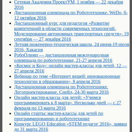
Сетевая Академия ПроектУМ, 1 ноября — 22 декабря
2016
Дистанционная олимпиада по Робототехнике. WeDo, 6-
12 октября 2016
Дистанционный курс для педагогов «Развитие
компетенций в области современных технологий.
Моделирование автономных транспортных средств», 19
сентября — 27 декабря 2016
Летняя инженерно-техническая школа, 24 июня-19 июля
2016, Хакасия
РобоОлимп — дистанционная международная
олимпиада по робототехнике, 21-27 апреля 2016
«Космос и Код»: онлайн мастер-классы для детей, 12 —
27 апреля 2016
Вебинар по теме «Интернет вещей: инновационные
технологии в образовании», 8 апреля 2016
Дистанционная олимпиада по Робототехнике.
Легопроектирование. Снейл, 24-30 марта 2016
Онлайн мастер-классы для детей: «Учимся
программировать к 8 марта». Несколько дней — с 27
февраля по 13 марта 2016
Онлайн старты: мастер-классы для детей по
программированию и робототехнике
Конкурс LEGO Education «STEM педагог 2016», заявки
до 31 марта 2016