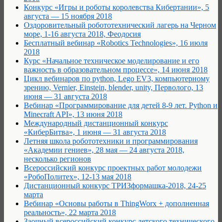
Конкурс «Игры и роботы королевства Кибертании», 5
августа — 15 ноября 2018
Оздоровительный робототехнический лагерь на Черном
море, 1-16 августа 2018, Феодосия
Бесплатный вебинар «Robotics Technologies», 16 июля
2018
Курс «Начальное техническое моделирование и его
важность в образовательном процессе», 14 июня 2018
Цикл вебинаров по python, Lego EV3, компьютерному
зрению, Vernier, Einstein, blender, unity, Перволого, 13
июня — 31 августа 2018
Вебинар «Программирование для детей 8-9 лет. Python и
Minecraft API», 13 июня 2018
Международный дистанционный конкурс
«КиберБитва», 1 июня — 31 августа 2018
Летняя школа робототехники и программирования
«Академии гениев», 28 мая — 24 августа 2018,
несколько регионов
Всероссийский конкурс проектных работ молодежи
«РобоПолитех», 12-13 мая 2018
Дистанционный конкурс ТРИЗформашка-2018, 24-25
марта
Вебинар «Основы работы в ThingWorx + дополненная
реальность», 22 марта 2018
Заочный всероссийский конкурс детского технического