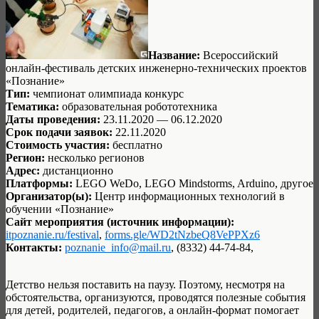
Название:
Всероссийский
онлайн-фестиваль детских инженерно-технических проектов
«Познание»
Тип:
чемпионат олимпиада конкурс
Тематика:
образовательная робототехника
Даты проведения:
23.11.2020 — 06.12.2020
Срок подачи заявок:
22.11.2020
Стоимость участия:
бесплатно
Регион:
несколько регионов
Адрес:
дистанционно
Платформы:
LEGO WeDo, LEGO Mindstorms, Arduino, другое
Организатор(ы):
Центр информационных технологий в
обучении «Познание»
Сайт мероприятия (источник информации):
itpoznanie.ru/festival
,
forms.gle/WD2tNzbeQ8VePPXz6
Контакты:
poznanie_info@mail.ru
, (8332) 44-74-84,
Детство нельзя поставить на паузу. Поэтому, несмотря на
обстоятельства, организуются, проводятся полезные события
для детей, родителей, педагогов, а онлайн-формат помогает