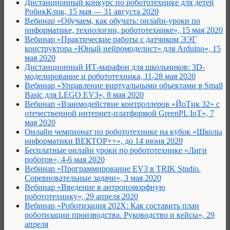
Дистанционный конкурс по робототехнике для детей
РобикКлик, 15 мая — 31 августа 2020
Вебинар «Обучаем, как обучать: онлайн-уроки по
информатике, технологии, робототехнике», 15 мая 2020
Вебинар «Практические работы с датчиком ЭЭГ
конструктора «Юный нейромоделист» для Arduino», 15
мая 2020
Дистанционный ИТ-марафон для школьников: 3D-
моделирование и робототехника, 11-28 мая 2020
Вебинар «Управление виртуальными объектами в Small
Basic для LEGO EV3», 8 мая 2020
Вебинар «Взаимодействие контроллеров «ЙоТик 32» с
отечественной интернет-платформой GreenPL IoT», 7
мая 2020
Онлайн чемпионат по робототехнике на кубок «Школы
информатики ВЕКТОР++», до 14 июня 2020
Бесплатные онлайн уроки по робототехнике «Лиги
роботов», 4-6 мая 2020
Вебинар «Программирование EV3 в TRIK Studio.
Соревновательные задачи», 3 мая 2020
Вебинар «Введение в антропоморфную
робототехнику», 29 апреля 2020
Вебинар «Роботизация 202Х: Как составить план
роботизации производства. Руководство и кейсы», 29
апреля