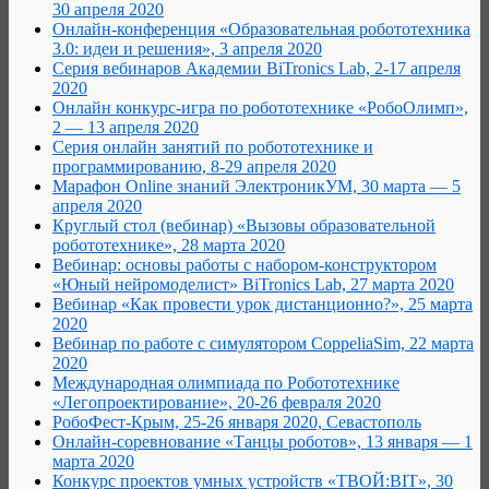
30 апреля 2020
Онлайн-конференция «Образовательная робототехника
3.0: идеи и решения», 3 апреля 2020
Серия вебинаров Академии BiTronics Lab, 2-17 апреля
2020
Онлайн конкурс-игра по робототехнике «РобоОлимп»,
2 — 13 апреля 2020
Серия онлайн занятий по робототехнике и
программированию, 8-29 апреля 2020
Марафон Online знаний ЭлектроникУМ, 30 марта — 5
апреля 2020
Круглый стол (вебинар) «Вызовы образовательной
робототехнике», 28 марта 2020
Вебинар: основы работы с набором-конструктором
«Юный нейромоделист» BiTronics Lab, 27 марта 2020
Вебинар «Как провести урок дистанционно?», 25 марта
2020
Вебинар по работе с симулятором CoppeliaSim, 22 марта
2020
Международная олимпиада по Робототехнике
«Легопроектирование», 20-26 февраля 2020
РобоФест-Крым, 25-26 января 2020, Севастополь
Онлайн-соревнование «Танцы роботов», 13 января — 1
марта 2020
Конкурс проектов умных устройств «ТВОЙ:BIT», 30