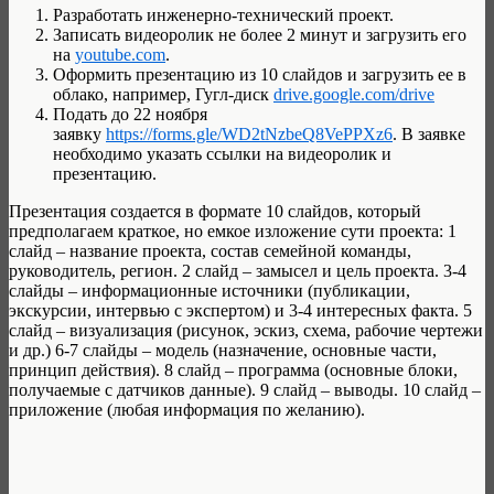
Разработать инженерно-технический проект.
Записать видеоролик не более 2 минут и загрузить его
на
youtube.com
.
Оформить презентацию из 10 слайдов и загрузить ее в
облако, например, Гугл-диск
drive.google.com/drive
Подать до 22 ноября
заявку
https://forms.gle/WD2tNzbeQ8VePPXz6
. В заявке
необходимо указать ссылки на видеоролик и
презентацию.
Презентация создается в формате 10 слайдов, который
предполагаем краткое, но емкое изложение сути проекта: 1
слайд – название проекта, состав семейной команды,
руководитель, регион. 2 слайд – замысел и цель проекта. 3-4
слайды – информационные источники (публикации,
экскурсии, интервью с экспертом) и 3-4 интересных факта. 5
слайд – визуализация (рисунок, эскиз, схема, рабочие чертежи
и др.) 6-7 слайды – модель (назначение, основные части,
принцип действия). 8 слайд – программа (основные блоки,
получаемые с датчиков данные). 9 слайд – выводы. 10 слайд –
приложение (любая информация по желанию).