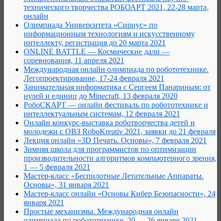
технического творчества РОБОАРТ 2021, 22-28 марта,
онлайн
Олимпиада Университета «Сириус» по
информационным технологиям и искусственному
интеллекту, регистрация до 20 марта 2021
ONLINE BATTLE — Космические дали —
соревнования, 11 апреля 2021
Международная онлайн олимпиада по робототехнике.
Легопроектирование, 17-24 февраля 2021
Занимательная информатика с Сергеем Панариным: от
нулей и единиц до Minecraft, 13 февраля 2020
РобоCКАРТ — онлайн фестиваль по робототехнике и
интеллектуальным системам, 12 февраля 2021
Онлайн конкурс-выставка роботворчества детей и
молодежи с ОВЗ RoboKreativ 2021, заявки до 21 февраля
Лекция онлайн «3D Печать. Основы», 7 февраля 2021
Зимняя школа для программистов по оптимизации
производительности алгоритмов компьютерного зрения,
1 — 5 февраля 2021
Мастер-класс «Беспилотные Летательные Аппараты.
Основы», 31 января 2021
Мастер-класс онлайн «Основы Кибер Безопасности», 24
января 2021
Простые механизмы. Международная онлайн
олимпиада по робототехнике, 20 — 26 января 2021