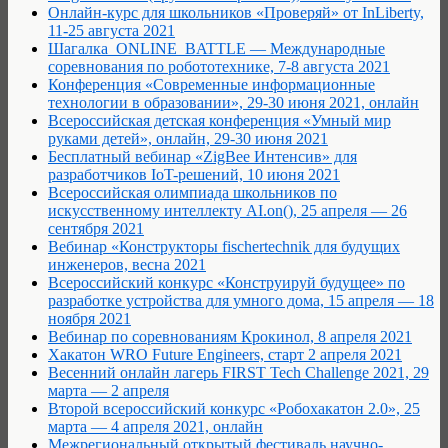
Онлайн-курс для школьников «Проверяй» от InLiberty,
11-25 августа 2021
Шагалка_ONLINE_BATTLE — Международные
соревнования по робототехнике, 7-8 августа 2021
Конференция «Современные информационные
технологии в образовании», 29-30 июня 2021, онлайн
Всероссийская детская конференция «Умный мир
руками детей», онлайн, 29-30 июня 2021
Бесплатный вебинар «ZigBee Интенсив» для
разработчиков IoT-решений, 10 июня 2021
Всероссийская олимпиада школьников по
искусственному интеллекту AI.on(), 25 апреля — 26
сентября 2021
Вебинар «Конструкторы fischertechnik для будущих
инженеров, весна 2021
Всероссийский конкурс «Конструируй будущее» по
разработке устройства для умного дома, 15 апреля — 18
ноября 2021
Вебинар по соревнованиям Крокинол, 8 апреля 2021
Хакатон WRO Future Engineers, старт 2 апреля 2021
Весенний онлайн лагерь FIRST Tech Challenge 2021, 29
марта — 2 апреля
Второй всероссийский конкурс «Робохакатон 2.0», 25
марта — 4 апреля 2021, онлайн
Межрегиональный открытый фестиваль научно-