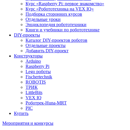
Курс «Raspberry Pi: первое знакомство»
Курс «Робототехника на VEX IQ»
Подборка сторонних курсов
Отдельные уроки
Энциклопедия робототехники
Книги и учебники по робототехнике
DIY-проекты
Каталог DIY-проектов роботов
Отдельные проекты
Добавить DIY-проект
Конструкторы
Arduino
Raspberry Pi
Lego роботы
Fischertechnik
ROBOTIS
ТРИК
LittleBits
VEX IQ
Роботрек-Huna-MRT
PIC
Купить
Мероприятия и конкурсы