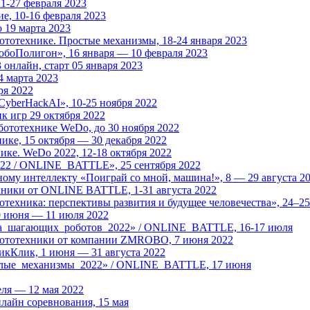
1-27 февраля 2023
е, 10-16 февраля 2023
 19 марта 2023
тотехнике. Простые механизмы, 18-24 января 2023
боПолигон», 16 января — 10 февраля 2023
онлайн, старт 05 января 2023
4 марта 2023
ря 2022
CyberHackAI», 10-25 ноября 2022
 игр 29 октября 2022
ототехнике WeDo, до 30 ноября 2022
ке, 15 октября — 30 декабря 2022
ке. WeDo 2022, 12-18 октября 2022
22 / ONLINE_BATTLE», 25 сентября 2022
му интеллекту «Поиграй со мной, машина!», 8 — 29 августа 2
ехники от ONLINE BATTLE, 1-31 августа 2022
техника: перспективы развития и будущее человечества», 24–2
0 июня — 11 июля 2022
ка_шагающих_роботов_2022» / ONLINE_BATTLE, 16-17 июля
бототехники от компании ZMROBO, 7 июня 2022
икКлик, 1 июня — 31 августа 2022
селые_механизмы_2022» / ONLINE_BATTLE, 17 июня
еля — 12 мая 2022
йн соревнования, 15 мая