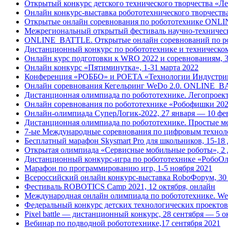
Открытый конкурс детского технического творчества «Л
Онлайн конкурс-выставка робототехнического творчества
Открытые онлайн соревнования по робототехнике ONLI
Межрегиональный открытый фестиваль научно-техническ
ONLINE_BATTLE. Открытые онлайн соревнований по роб
Дистанционный конкурс по робототехнике и техническому
Онлайн курс подготовки к WRO 2022 и соревнованиям, 3
Онлайн конкурс «Пятиминутка», 1-31 марта 2022
Конференция «РОББО» и POETA «Технологии Индустрии 4
Онлайн соревнования Кегельринг WeDo 2.0. ONLINE_BA
Дистанционная олимпиада по робототехнике. Легопроект
Онлайн соревнования по робототехнике «Робофишки 20
Онлайн-олимпиада СуперЛогик-2022, 27 января — 10 фе
Дистанционная олимпиада по робототехнике. Простые ме
7-ые Международные соревнования по цифровым технолог
Бесплатный марафон Skysmart Pro для школьников, 15-18 
Открытая олимпиада «Сервисные мобильные роботы», 2 д
Дистанционный конкурс-игра по робототехнике «РобоОл
Марафон по программированию игр, 1-5 ноября 2021
Всероссийский онлайн конкурс-выставка RoboФорум, 30 
Фестиваль ROBOTICS Camp 2021, 12 октября, онлайн
Международная онлайн олимпиада по робототехнике. We
Федеральный конкурс детских технологических проектов S
Pixel battle — дистанционный конкурс, 28 сентября — 5 о
Вебинар по подводной робототехнике,17 сентября 2021