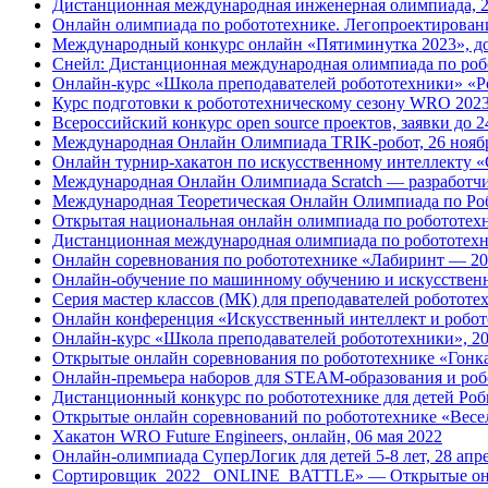
Дистанционная международная инженерная олимпиада, 2
Онлайн олимпиада по робототехнике. Легопроектировани
Международный конкурс онлайн «Пятиминутка 2023», до
Снейл: Дистанционная международная олимпиада по робо
Онлайн-курс «Школа преподавателей робототехники» «Ро
Курс подготовки к робототехническому сезону WRO 2023 
Всероссийский конкурс open source проектов, заявки до 2
Международная Онлайн Олимпиада TRIK-робот, 26 нояб
Онлайн турнир-хакатон по искусственному интеллекту «
Международная Онлайн Олимпиада Scratch — разработчик
Международная Теоретическая Онлайн Олимпиада по Роб
Открытая национальная онлайн олимпиада по робототехни
Дистанционная международная олимпиада по робототехни
Онлайн соревнования по робототехнике «Лабиринт — 20
Онлайн-обучение по машинному обучению и искусственно
Серия мастер классов (МК) для преподавателей роботот
Онлайн конференция «Искусственный интеллект и робото
Онлайн-курс «Школа преподавателей робототехники», 2
Открытые онлайн соревнования по робототехнике «Гон
Онлайн-премьера наборов для STEAM-образования и ро
Дистанционный конкурс по робототехнике для детей Роб
Открытые онлайн соревнований по робототехнике «Ве
Хакатон WRO Future Engineers, онлайн, 06 мая 2022
Онлайн-олимпиада СуперЛогик для детей 5-8 лет, 28 апр
Сортировщик_2022 _ONLINE_BATTLE» — Открытые онла