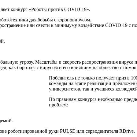
вляет конкурс «Роботы против COVID-19».
обототехники для борьбы с короновирусом.
спространение или свести к минимуму воздействие COVID-19 с 
ей.
бальную угрозу. Масштабы и скорость распространения вируса п
еи, как бороться с вирусом и его влиянием на общество с помощ
Победитель не только получает приз в 1
команды на этапе реализации предложен
университетов, так и учащиеся колледжей
По правилам конкурса необходимо предл
проблем:
демий.
нове роботизированной руки PULSE или серводвигателя RDrive.