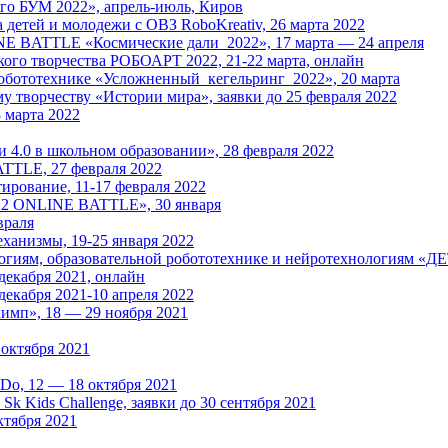
его БУМ 2022», апрель-июль, Киров
 детей и молодежи с ОВЗ RoboKreativ, 26 марта 2022
NE BATTLE «Космические дали_2022», 17 марта — 24 апреля
ого творчества РОБОАРТ 2022, 21-22 марта, онлайн
ототехнике «Усложненный_кегельринг_2022», 20 марта
 творчеству «Истории мира», заявки до 25 февраля 2022
 марта 2022
.0 в школьном образовании», 28 февраля 2022
TTLE, 27 февраля 2022
ирование, 11-17 февраля 2022
22 ONLINE BATTLE», 30 января
враля
ханизмы, 19-25 января 2022
иям, образовательной робототехнике и нейротехнологиям «ДЕТа
декабря 2021, онлайн
екабря 2021-10 апреля 2022
имп», 18 — 29 ноября 2021
октября 2021
Do, 12 — 18 октября 2021
k Kids Challenge, заявки до 30 сентября 2021
ктября 2021