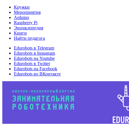
Кружки
Мероприятия
Arduino
Raspberry Pi
Энциклопедия
Книги
Найти педагога
Edurobots в Telegram
Edurobots в Instagram
Edurobots на Youtube
Edurobots в Twitter
Edurobots на Facebook
Edurobots во ВКонтакте