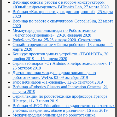
Вебинар: основы работы с набором-конструктором
«Юный нейромоделист» BiTronics Lab, 27 марта 2020
Вебинар «Как провести урок дистанционно?», 25 марта
2020
Вебинар по работе с симулятором CoppeliaSim, 22 марта
2020
Международная олимпиада по Робототехнике
«Легопроектирование», 20-26 февраля 2020
РобоФест-Крым, 25-26 января 2020, Севастополь
Онлайн-соревнование «Танцы роботов», 13 января — 1
марта 2020
Конкурс проектов умных устройств «ТВОЙ:BIT», 30
ноября 2019 — 15 апреля 2020
Серия вебинаров «От Arduino к нейротехнологиям», 14-
25 октября 2019
Дистанционная международная олимпиада по
робототехнике. WeDo, 03-09 октября 2019
Курс вебинаров «IT-словарь», 12-26 сентября 2019
Вебинар «Robotics Clusters and Innovation Centers», 21
августа 2019
Серия лекций по робототехнике профессора Грегора
Шенера, 11-13 июня 2019
Вебинар «LEGO Education в государственных и частных
учебных заведениях: общее и различия», 16 мая 2019
Международная олимпиада по робототехнике.