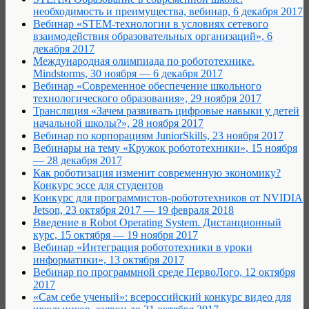
необходимость и преимущества, вебинар, 6 декабря 2017
Вебинар «STEM-технологии в условиях сетевого
взаимодействия образовательных организаций», 6
декабря 2017
Международная олимпиада по робототехнике.
Mindstorms, 30 ноября — 6 декабря 2017
Вебинар «Современное обеспечение школьного
технологического образования», 29 ноября 2017
Трансляция «Зачем развивать цифровые навыки у детей
начальной школы?», 28 ноября 2017
Вебинар по корпорациям JuniorSkills, 23 ноября 2017
Вебинары на тему «Кружок робототехники», 15 ноября
— 28 декабря 2017
Как роботизация изменит современную экономику?
Конкурс эссе для студентов
Конкурс для программистов-робототехников от NVIDIA
Jetson, 23 октября 2017 — 19 февраля 2018
Введение в Robot Operating System. Дистанционный
курс, 15 октября — 19 ноября 2017
Вебинар «Интеграция робототехники в уроки
информатики», 13 октября 2017
Вебинар по программной среде ПервоЛого, 12 октября
2017
«Сам себе ученый»: всероссийский конкурс видео для