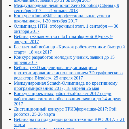
школьников, заявки до 31 октября 2017
Международный чемпионат Zero Robotics (Сферы), 9
сентября 2017 — 21 января 2018
Конкурс «JuniorSkills: профессиональные успехи
школьников», 1-30 октября 2017
Олимпиада НТИ, отборочный этап, 1 сентября — 30
октября 2017
Вебинар «Знакомство с IoT платформой Blynk», 9
августа 2017
Бесплатный вебинар «Кружок робототехники: быстрый
старт», 18 мая 2017
Конкурс разработок молодых ученых, заявки до 15
апреля 2017
Вебинар «3D моделирование, анимация и
прототипирование с использованием 3D графического
редактора Blender», 25 апреля 2017
Международная Scratch-Олимпиада по креативному
программированию 2017, 18 апреля-26 мая
Конкурс проектных работ ЭкоProсвет 2017 среди
работников системы образования, заявки до 24 апреля
2017
Дистанционный конкурс ТРИЗформашка-2017: Рой
роботов, 25-26 марта
Вебинары по подводной робототехнике ВРО 2017, 7-21
марта