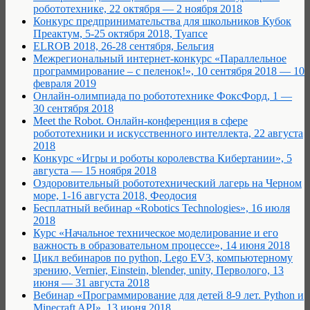
робототехнике, 22 октября — 2 ноября 2018
Конкурс предпринимательства для школьников Кубок
Преактум, 5-25 октября 2018, Туапсе
ELROB 2018, 26-28 сентября, Бельгия
Межрегиональный интернет-конкурс «Параллельное
программирование – с пеленок!», 10 сентября 2018 — 10
февраля 2019
Онлайн-олимпиада по робототехнике ФоксФорд, 1 —
30 сентября 2018
Meet the Robot. Онлайн-конференция в сфере
робототехники и искусственного интеллекта, 22 августа
2018
Конкурс «Игры и роботы королевства Кибертании», 5
августа — 15 ноября 2018
Оздоровительный робототехнический лагерь на Черном
море, 1-16 августа 2018, Феодосия
Бесплатный вебинар «Robotics Technologies», 16 июля
2018
Курс «Начальное техническое моделирование и его
важность в образовательном процессе», 14 июня 2018
Цикл вебинаров по python, Lego EV3, компьютерному
зрению, Vernier, Einstein, blender, unity, Перволого, 13
июня — 31 августа 2018
Вебинар «Программирование для детей 8-9 лет. Python и
Minecraft API», 13 июня 2018