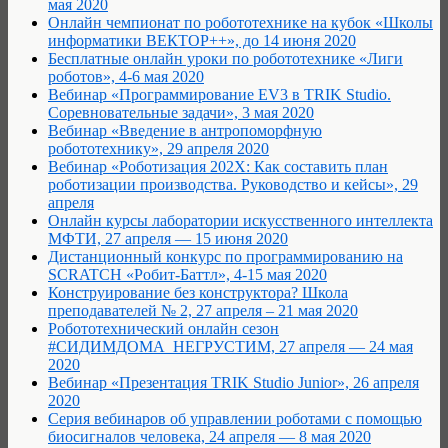
мая 2020
Онлайн чемпионат по робототехнике на кубок «Школы
информатики ВЕКТОР++», до 14 июня 2020
Бесплатные онлайн уроки по робототехнике «Лиги
роботов», 4-6 мая 2020
Вебинар «Программирование EV3 в TRIK Studio.
Соревновательные задачи», 3 мая 2020
Вебинар «Введение в антропоморфную
робототехнику», 29 апреля 2020
Вебинар «Роботизация 202Х: Как составить план
роботизации производства. Руководство и кейсы», 29
апреля
Онлайн курсы лаборатории искусственного интеллекта
МФТИ, 27 апреля — 15 июня 2020
Дистанционный конкурс по программированию на
SCRATCH «Робит-Баттл», 4-15 мая 2020
Конструирование без конструктора? Школа
преподавателей № 2, 27 апреля – 21 мая 2020
Робототехнический онлайн сезон
#СИДИМДОМА_НЕГРУСТИМ, 27 апреля — 24 мая
2020
Вебинар «Презентация TRIK Studio Junior», 26 апреля
2020
Cерия вебинаров об управлении роботами с помощью
биосигналов человека, 24 апреля — 8 мая 2020