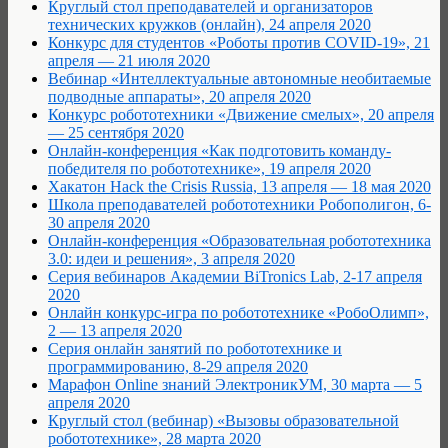
Круглый стол преподавателей и организаторов
технических кружков (онлайн), 24 апреля 2020
Конкурс для студентов «Роботы против COVID-19», 21
апреля — 21 июля 2020
Вебинар «Интеллектуальные автономные необитаемые
подводные аппараты», 20 апреля 2020
Конкурс робототехники «Движение смелых», 20 апреля
— 25 сентября 2020
Онлайн-конференция «Как подготовить команду-
победителя по робототехнике», 19 апреля 2020
Хакатон Hack the Crisis Russia, 13 апреля — 18 мая 2020
Школа преподавателей робототехники Робополигон, 6-
30 апреля 2020
Онлайн-конференция «Образовательная робототехника
3.0: идеи и решения», 3 апреля 2020
Серия вебинаров Академии BiTronics Lab, 2-17 апреля
2020
Онлайн конкурс-игра по робототехнике «РобоОлимп»,
2 — 13 апреля 2020
Серия онлайн занятий по робототехнике и
программированию, 8-29 апреля 2020
Марафон Online знаний ЭлектроникУМ, 30 марта — 5
апреля 2020
Круглый стол (вебинар) «Вызовы образовательной
робототехнике», 28 марта 2020