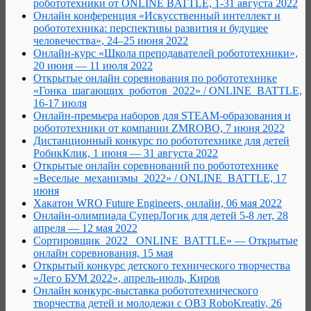
робототехники от ONLINE BATTLE, 1-31 августа 2022
Онлайн конференция «Искусственный интеллект и
робототехника: перспективы развития и будущее
человечества», 24–25 июня 2022
Онлайн-курс «Школа преподавателей робототехники»,
20 июня — 11 июля 2022
Открытые онлайн соревнования по робототехнике
«Гонка_шагающих_роботов_2022» / ONLINE_BATTLE,
16-17 июля
Онлайн-премьера наборов для STEAM-образования и
робототехники от компании ZMROBO, 7 июня 2022
Дистанционный конкурс по робототехнике для детей
РобикКлик, 1 июня — 31 августа 2022
Открытые онлайн соревнований по робототехнике
«Веселые_механизмы_2022» / ONLINE_BATTLE, 17
июня
Хакатон WRO Future Engineers, онлайн, 06 мая 2022
Онлайн-олимпиада СуперЛогик для детей 5-8 лет, 28
апреля — 12 мая 2022
Сортировщик_2022 _ONLINE_BATTLE» — Открытые
онлайн соревнования, 15 мая
Открытый конкурс детского технического творчества
«Лего БУМ 2022», апрель-июль, Киров
Онлайн конкурс-выставка робототехнического
творчества детей и молодежи с ОВЗ RoboKreativ, 26