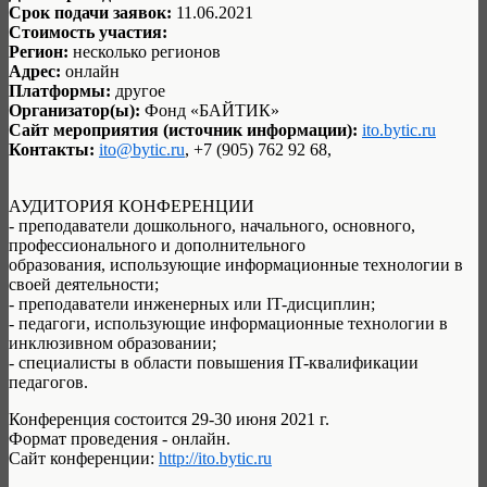
Срок подачи заявок:
11.06.2021
Стоимость участия:
Регион:
несколько регионов
Адрес:
онлайн
Платформы:
другое
Организатор(ы):
Фонд «БАЙТИК»
Сайт мероприятия (источник информации):
ito.bytic.ru
Контакты:
ito@bytic.ru
, +7 (905) 762 92 68,
АУДИТОРИЯ КОНФЕРЕНЦИИ
- преподаватели дошкольного, начального, основного,
профессионального и дополнительного
образования, использующие информационные технологии в
своей деятельности;
- преподаватели инженерных или IT-дисциплин;
- педагоги, использующие информационные технологии в
инклюзивном образовании;
- специалисты в области повышения IT-квалификации
педагогов.
Конференция состоится 29-30 июня 2021 г.
Формат проведения - онлайн.
Сайт конференции:
http://ito.bytic.ru