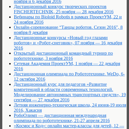
ноября и 6 декабря 2016
Дистанционный конкурс творческих проектов
FISCHERTECHNIK, 25 ноября — 28 декабря 2016
Вебинары по Bioloid Robotis в рамках ПроектУМ, 22 и
24 ноября 2016
Онлайн-соревнование “Танцы роботов. Сезон 2016″, 8
ноября-9 декабря
Дистанционные конкурсы «Новый год глазами
роботов» и «Робот-снеговик», 07 ноября — 16 декабря
2016
Открытый дистанционный командный турнир по
робототехнике, 3 ноября 2016
Сетевая Академия ПроектУМ, 1 ноября — 22 декабря
2016
Дистанционная олимпиада по Робототехнике. WeDo, 6-
12 октября 2016
Дистанционный курс для педагогов «Развитие
компетенций в области современных технологий.
Моделирование автономных транспортных средств», 19
сентября — 27 декабря 2016
Летняя инженерно-техническая школа, 24 июня-19 июля
2016, Хакасия
РобоОлимп — дистанционная международная
олимпиада по робототехнике, 21-27 апреля 2016
«Космос и Код»: онлайн мастер-классы для детей, 12 —