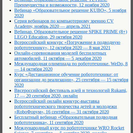
Преимущества и возможности, 12 ноября 2020
Вебинар «Образовательное решение KUBO», 5 ноября
2020
Серия вебинаров по компьютерному зрению CV
Academy, ноябрь 2020 — апрель 2021
Вебинар. Образовательное решение SPIKE PRIME (8+)
LEGO Education, 29 октября 2020
Всероссийский конкурс «Погружение в подводную
робототехнику», 12 октября 2020 — 8 мая 2021
Онлайн-соревнования моделей беспилотных
автомобилей, 11 октября — 5 декабря 2020
Международная олимпиада по робототехнике. WeDo, 8
— 14 октября 2020
Курс «Дистанционное обучение робототехнике: от
организации до реализации», 25 сентября — 15 октября
2020
Ввсероссийский фестиваль идей и технологий Rukami,
17 — 20 сентября 2020, онлайн
Всероссийский онлайн конкурс-выставка
робототехнического творчества детей и молодежи
«RoboФорум», 16 сентября — 31 октября 2020
Бесплатный вебинар «Образовательная подводная
робототехника», 11 сентября 2020
Международный курс по робототехнике WRO Rocket