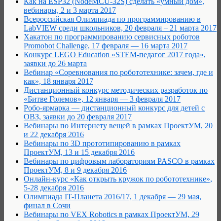
Как на ESP32 (NodeMCU-32S) сделать «умный дом»,
вебинары, 2 и 3 марта 2017
Всероссийская Олимпиада по программированию в
LabVIEW среди школьников, 20 февраля – 21 марта 2017
Хакатон по программированию сервисных роботов
Promobot Challenge, 17 февраля — 16 марта 2017
Конкурс LEGO Education «STEM-педагог 2017 года»,
заявки до 26 марта
Вебинар «Соревнования по робототехнике: зачем, где и
как», 18 января 2017
Дистанционный конкурс методических разработок по
«Битве Големов», 12 января — 3 февраля 2017
Робо-ярмарка — дистанционный конкурс для детей с
ОВЗ, заявки до 20 февраля 2017
Вебинары по Интернету вещей в рамках ПроектУМ, 20
и 22 декабря 2016
Вебинары по 3D прототипированию в рамках
ПроектУМ, 13 и 15 декабря 2016
Вебинары по цифровым лабораториям PASCO в рамках
ПроектУМ, 8 и 9 декабря 2016
Онлайн-курс «Как открыть кружок по робототехнике»,
5-28 декабря 2016
Олимпиада IT-Планета 2016/17, 1 декабря — 29 мая,
финал в Сочи
Вебинары по VEX Robotics в рамках ПроектУМ, 29