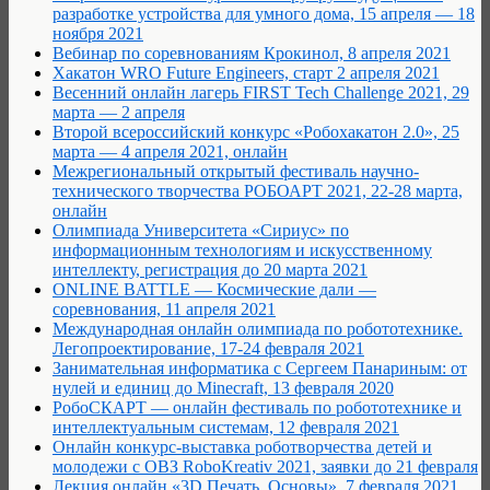
разработке устройства для умного дома, 15 апреля — 18
ноября 2021
Вебинар по соревнованиям Крокинол, 8 апреля 2021
Хакатон WRO Future Engineers, старт 2 апреля 2021
Весенний онлайн лагерь FIRST Tech Challenge 2021, 29
марта — 2 апреля
Второй всероссийский конкурс «Робохакатон 2.0», 25
марта — 4 апреля 2021, онлайн
Межрегиональный открытый фестиваль научно-
технического творчества РОБОАРТ 2021, 22-28 марта,
онлайн
Олимпиада Университета «Сириус» по
информационным технологиям и искусственному
интеллекту, регистрация до 20 марта 2021
ONLINE BATTLE — Космические дали —
соревнования, 11 апреля 2021
Международная онлайн олимпиада по робототехнике.
Легопроектирование, 17-24 февраля 2021
Занимательная информатика с Сергеем Панариным: от
нулей и единиц до Minecraft, 13 февраля 2020
РобоCКАРТ — онлайн фестиваль по робототехнике и
интеллектуальным системам, 12 февраля 2021
Онлайн конкурс-выставка роботворчества детей и
молодежи с ОВЗ RoboKreativ 2021, заявки до 21 февраля
Лекция онлайн «3D Печать. Основы», 7 февраля 2021