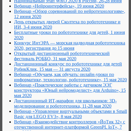
Национальный этап WRO 2020 в России, 26-28 июня
Вебинар «Нейроинтерфейсы», 19 июня 2020
Вебинар «Обзор соревнований по нейротехнологиям»,
12 июня 2020
День открытых дверей Сколтеха по робототехнике и
ИИ, 3-4 июня 2020
Бесплатные уроки по робототехнике для детей, 1 июня
2020
Конкурс ИнтЭРА — морская надводная робототехника
2020, регистрация до 15 июня
Открытый дистанционный робототехнический
фестиваль РОББО, 31 мая 2020
Дистанционный конкурс по робототехнике для детей
РобикКлик, 15 мая — 31 августа 2020
Вебинар «Обучаем, как обучать: онлайн-уроки по
информатике, технологии, робототехнике», 15 мая 2020
Вебинар «Практические работы с датчиком ЭЭГ
конструктора «Юный нейромоделист» для Arduino», 15
мая 2020
Дистанционный ИТ-марафон для школьников: 3D-
моделирование и робототехника, 11-28 мая 2020
Вебинар «Управление виртуальными объектами в Small
Basic для LEGO EV3», 8 мая 2020
Вебинар «Взаимодействие контроллеров «ЙоТик 32» с
отечественной интернет-платформой GreenPL IoT», 7