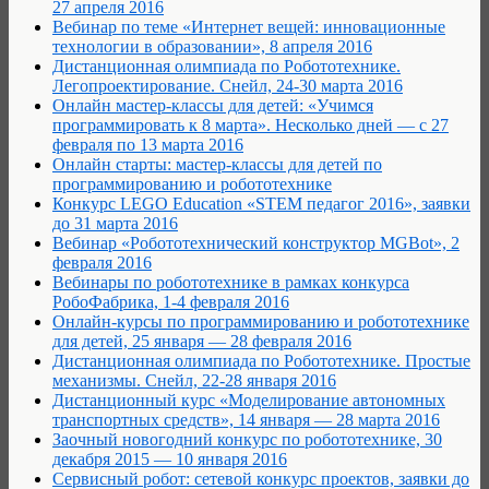
27 апреля 2016
Вебинар по теме «Интернет вещей: инновационные
технологии в образовании», 8 апреля 2016
Дистанционная олимпиада по Робототехнике.
Легопроектирование. Снейл, 24-30 марта 2016
Онлайн мастер-классы для детей: «Учимся
программировать к 8 марта». Несколько дней — с 27
февраля по 13 марта 2016
Онлайн старты: мастер-классы для детей по
программированию и робототехнике
Конкурс LEGO Education «STEM педагог 2016», заявки
до 31 марта 2016
Вебинар «Робототехнический конструктор MGBot», 2
февраля 2016
Вебинары по робототехнике в рамках конкурса
РобоФабрика, 1-4 февраля 2016
Онлайн-курсы по программированию и робототехнике
для детей, 25 января — 28 февраля 2016
Дистанционная олимпиада по Робототехнике. Простые
механизмы. Снейл, 22-28 января 2016
Дистанционный курс «Моделирование автономных
транспортных средств», 14 января — 28 марта 2016
Заочный новогодний конкурс по робототехнике, 30
декабря 2015 — 10 января 2016
Сервисный робот: сетевой конкурс проектов, заявки до