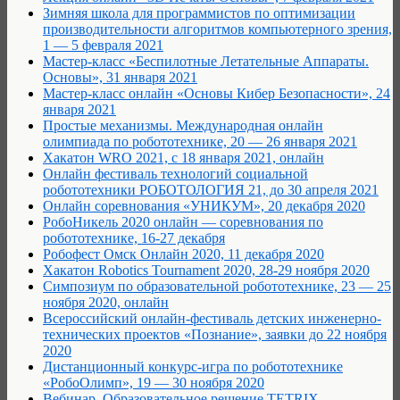
Зимняя школа для программистов по оптимизации
производительности алгоритмов компьютерного зрения,
1 — 5 февраля 2021
Мастер-класс «Беспилотные Летательные Аппараты.
Основы», 31 января 2021
Мастер-класс онлайн «Основы Кибер Безопасности», 24
января 2021
Простые механизмы. Международная онлайн
олимпиада по робототехнике, 20 — 26 января 2021
Хакатон WRO 2021, с 18 января 2021, онлайн
Онлайн фестиваль технологий социальной
робототехники РОБОТОЛОГИЯ 21, до 30 апреля 2021
Онлайн соревнования «УНИКУМ», 20 декабря 2020
РобоНикель 2020 онлайн — соревнования по
робототехнике, 16-27 декабря
Робофест Омск Онлайн 2020, 11 декабря 2020
Хакатон Robotics Tournament 2020, 28-29 ноября 2020
Cимпозиум по образовательной робототехнике, 23 — 25
ноября 2020, онлайн
Всероссийский онлайн-фестиваль детских инженерно-
технических проектов «Познание», заявки до 22 ноября
2020
Дистанционный конкурс-игра по робототехнике
«РобоОлимп», 19 — 30 ноября 2020
Вебинар. Образовательное решение TETRIX.